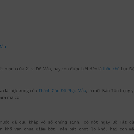
Mẫu
 mạnh của 21 vị Độ Mẫu, hay còn được biết đến là
thần chú
Lục Đ
a) là lược xưng của
Thánh Cứu Độ Phật Mẫu
, là một Bản Tôn trọng 
ārā mà có
rước đã cứu khắp vô số chúng sinh, có một ngày Bồ Tát dù
n khổ vẫn chưa giảm bớt, nên bất chợt lo khổ, hai con mắ