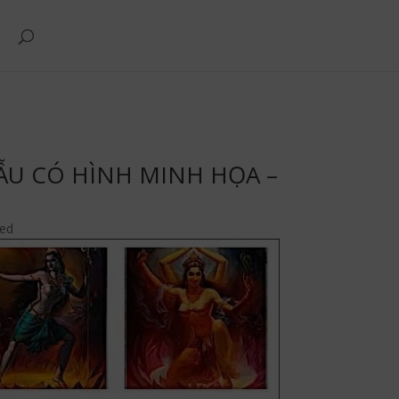
ẪU CÓ HÌNH MINH HỌA –
zed