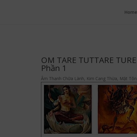
google.com, pub-6277401358830299, DIRECT, f08c47fec0942fa0
Hom
OM TARE TUTTARE TURE
Phần 1
Âm Thanh Chữa Lành
,
Kim Cang Thừa
,
Mật Tôn