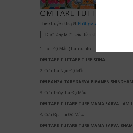
OM TARE TUTTARE TURE
Theo truyền thuyết
Phật giáo
Tây Tạng, Đức đại 
Dưới đây là 21 câu thần chú của từng vị Độ M
1. Lục Độ Mẫu (Tara xanh)
OM TARE TUTTARE TURE SOHA
2. Cứu Tai Nạn Độ Mẫu.
OM BANZA TARE SARVA BIGANEN SHINDHAM
3. Cứu Thủy Tai Độ Mẫu.
OM TARE TUTARE TURE MAMA SARVA LAM 
4. Cứu Địa Tai Độ Mẫu.
OM TARE TUTARE TURE MAMA SARVA BHAM