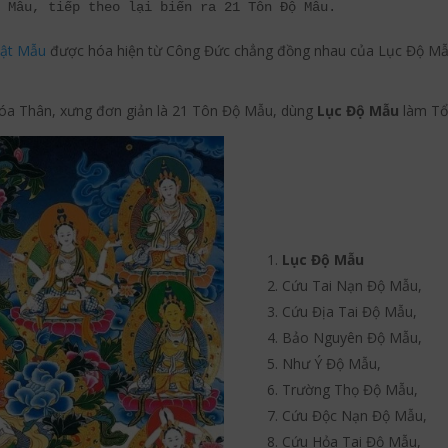
ộ Mẫu, tiếp theo lại biến ra 21 Tôn Độ Mẫu.
hật Mẫu
được hóa hiện từ Công Đức chẳng đồng nhau của Lục Độ Mẫu.
óa Thân, xưng đơn giản là 21 Tôn Độ Mẫu, dùng
Lục Độ Mẫu
làm Tổn
Pinterest
umblr
Lục Độ Mẫu
Cứu Tai Nạn Độ Mẫu,
Cứu Địa Tai Độ Mẫu,
Bảo Nguyên Độ Mẫu,
Như Ý Độ Mẫu,
Trường Thọ Độ Mẫu,
Cứu Độc Nạn Độ Mẫu,
Cứu Hỏa Tai Độ Mẫu,