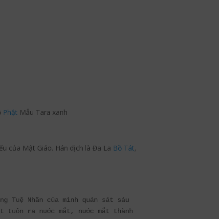
ộ
Phật
Mẫu Tara xanh
yếu của Mật Giáo. Hán dịch là Đa La
Bồ Tát
,
ng Tuệ Nhãn của mình quán sát sáu 
t tuôn ra nước mắt, nước mắt thành 