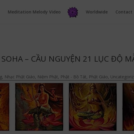
e
Meditation Melody Video
Worldwide
Contact
 SOHA – CẦU NGUYỆN 21 LỤC ĐỘ M
g
,
Nhạc Phật Giáo
,
Niệm Phật
,
Phật - Bồ Tát
,
Phật Giáo
,
Uncategori