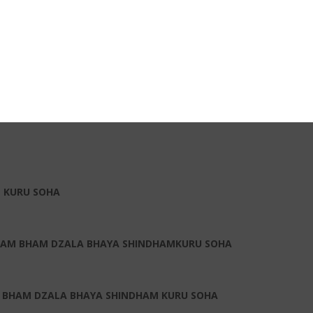
 SOHA
từ đại bi
Quán Thế Âm Bồ Tát
vì xót thương chúng sanh đã rơi lệ. G
ẫu, bất kỳ ai thành tâm đọc tụng hàng ngày sẽ vô cùng linh ứng với 
 KURU SOHA
LAM BHAM DZALA BHAYA SHINDHAMKURU SOHA
 BHAM DZALA BHAYA SHINDHAM KURU SOHA