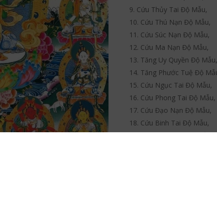
Cứu Thủy Tai Độ Mẫu,
Cứu Thú Nạn Độ Mẫu,
Cứu Súc Nạn Độ Mẫu,
Cứu Ma Nạn Độ Mẫu,
Tăng Uy Quyền Độ Mẫu
Tăng Phước Tuệ Độ Mẫ
Cứu Ngục Tai Độ Mẫu,
Cứu Phong Tai Độ Mẫu,
Cứu Đạo Nạn Độ Mẫu,
Cứu Binh Tai Độ Mẫu,
Cứu Thiên Tai Độ Mẫu,
Phục Ma Độ Mẫu,
Dược Vương Độ Mẫu.