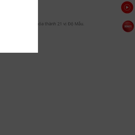
iọt lệ của Người đã hóa thành 21 vị Độ Mẫu.
từng vị độ mẫu.