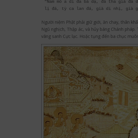
“Nam mô a di đa bà dạ, đá tha già đá d
Người niệm Phật phải giữ giới, ăn chay, thân khẩ
Ngũ nghịch, Thập ác, và hủy báng Chánh pháp
vãng sanh Cực lạc. Hoặc tụng đến ba chục muôn 
Facebook
Twitter