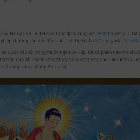
(Cầu Na Bạt Đà La đời nhà Tống dịch) cùng với ”
Phật
thuyết A Di Đà
nghiệp chướng căn bổn đắc sinh Tịnh Độ Đà La Ni” còn gọi là ”
A Di Đà
 sẽ được tiêu tội trong muôn ngàn ức kiếp, tất cả phiền não ma ch
ăng tròn đầy, khi mệnh chung thấy Vô Lượng Thọ Như Lai cùng vô lư
m Thượng sanh, chứng Bồ Tát Vị.
Pinterest
Blogger
reddit
Tu