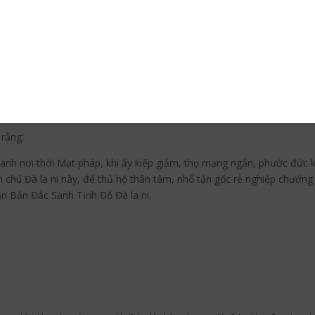
ệp Chướng Trừ Sạch Phiền Não
 Tụng Chơn Ngôn
rằng:
nh nơi thời Mạt pháp, khi ấy kiếp giảm, thọ mạng ngắn, phước đức ké
ần chú Đà la ni này, để thủ hộ thân tâm, nhổ tận gốc rễ nghiệp chướ
ăn Bản Đắc Sanh Tịnh Độ Đà la ni.