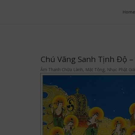
google.com, pub-6277401358830299, DIRECT, f08c47fec0942fa0
Hom
Chú Vãng Sanh Tịnh Độ –
Âm Thanh Chữa Lành
,
Mật Tông
,
Nhạc Phật Gi