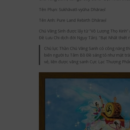
Tên Phạn: Sukhāvatī-vyūha Dhāraṇī
Tên Anh: Pure Land Rebirth Dhāraṇī
Chú Vãng Sinh được lấy từ ”Vô Lượng Thọ Kinh” 
Đề Lưu Chi dịch đời Ngụy Tấn). ”Bạt Nhất thiết 
Chú lực Thần Chú Vãng Sanh có công năng thì
biến người tu Tâm Bồ Đề sáng tỏ như mặt tr
vẻ, liền được vãng sanh Cực Lạc Thượng Phẩ
Facebook
Twitter