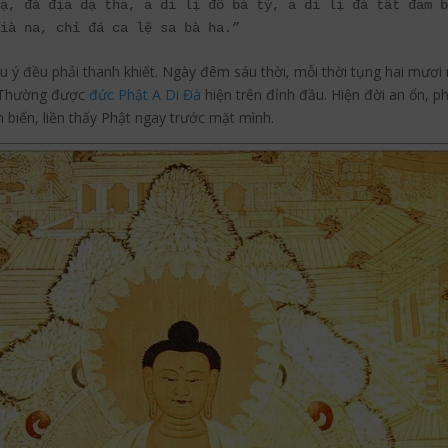
ạ, đá địa dạ tha, a di lị đô bà tỳ, a di lị đá tất đam b
u ý đều phải thanh khiết. Ngày đêm sáu thời, mỗi thời tụng hai mươi m
. Thường được
đức Phật A Di Đà
hiện trên đỉnh đầu. Hiện đời an ổn, 
biến, liền thấy Phật ngay trước mặt mình.
Pinterest
Blogger
reddit
Tu