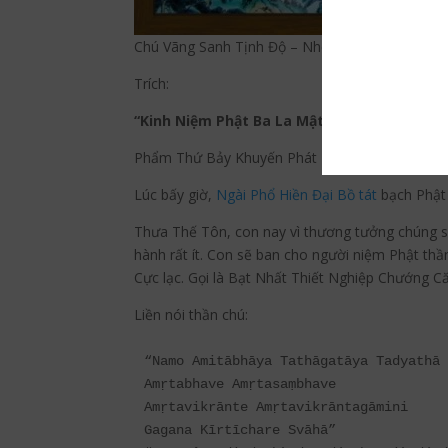
Chú Vãng Sanh Tịnh Độ – Nhổ Tận Gốc Rễ Nghi
Trích:
“Kinh Niệm Phật Ba La Mật chép rằng :
Phẩm Thứ Bảy Khuyến Phát Niệm Phật Và Đọc
Lúc bấy giờ,
Ngài Phổ Hiền Đại Bồ tát
bạch Phật 
Thưa Thế Tôn, con nay vì thương tưởng chúng sa
hành rất ít. Con sẽ ban cho người niệm Phật th
Cực lạc. Gọi là Bạt Nhất Thiết Nghiệp Chướng C
Liền nói thần chú:
“Namo Amitābhāya Tathāgatāya Tadyathā

Amṛtabhave Amṛtasaṃbhave

Amṛtavikrānte Amṛtavikrāntagāmini

Gagana Kīrtīchare Svāhā”
