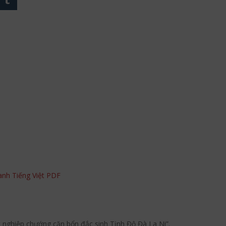
anh Tiếng Việt PDF
t nghiệp chướng căn bổn đắc sinh Tịnh Độ Đà La Ni”.