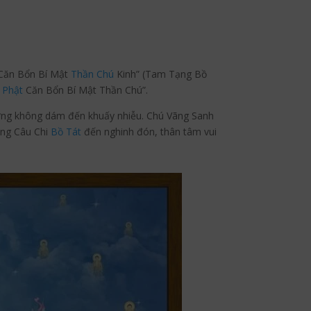
 Căn Bổn Bí Mật
Thần Chú
Kinh” (Tam Tạng Bồ
 Phật
Căn Bổn Bí Mật Thần Chú”.
ướng không dám đến khuấy nhiễu. Chú Vãng Sanh
ợng Câu Chi
Bồ Tát
đến nghinh đón, thân tâm vui
mblr