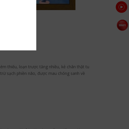
m thiếu, loạn trược tăng nhiều, kẻ chân thật tu
ng trừ sạch phiền não, được mau chóng sanh về