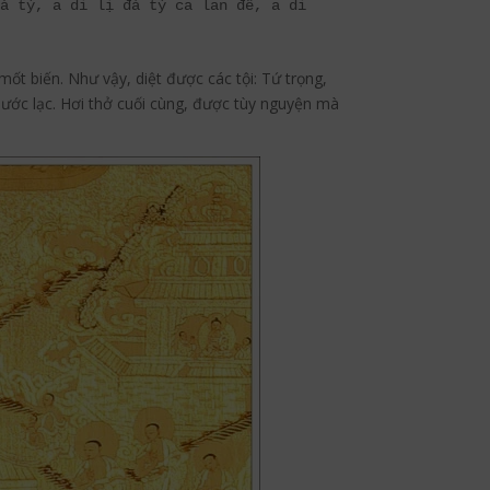
à tỳ, a di lị đá tỳ ca lan đế, a di 
ốt biến. Như vậy, diệt được các tội: Tứ trọng,
phước lạc. Hơi thở cuối cùng, được tùy nguyện mà
mblr