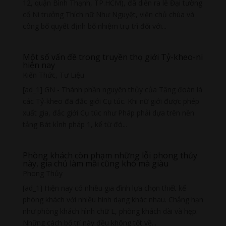
12, quận Bình Thạnh, TP.HCM), đã diễn ra lễ Đại tường
cố Ni trưởng Thích nữ Như Nguyệt, viện chủ chùa và
công bố quyết định bổ nhiệm trụ trì đối với...
Một số vấn đề trong truyền thọ giới Tỷ-kheo-ni
hiện nay
Kiến Thức
,
Tư Liệu
[ad_1] GN - Thành phần nguyên thủy của Tăng đoàn là
các Tỷ-kheo đã đắc giới Cụ túc. Khi nữ giới được phép
xuất gia, đắc giới Cụ túc như Pháp phải dựa trên nền
tảng Bát kỉnh pháp 1, kể từ đó...
Phòng khách còn phạm những lỗi phong thủy
này, gia chủ làm mãi cũng khó mà giàu
Phong Thủy
[ad_1] Hiện nay có nhiều gia đình lựa chọn thiết kế
phòng khách với nhiều hình dạng khác nhau. Chẳng hạn
như phòng khách hình chữ L, phòng khách dài và hẹp.
Những cách bố trí này đều không tốt về...