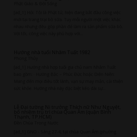
Phật Giáo & Đời Sống
[ad_1] Hỏi: Tôi là Phật tử, hiện đang bắt đầu công việc
mới tại trang trại bò sữa. Tuy mỗi người một việc khác
nhau nhưng đều góp phần để làm ra sản phẩm sữa bò.
Với tôi, công việc này phù hợp với...
Hướng nhà tuổi Nhâm Tuất 1982
Phong Thủy
[ad_1] Hướng nhà hợp tuổi gia chủ nam Nhâm Tuất
bao gồm: · Hướng Bắc – Phúc Đức hoặc Diên Niên:
Mang đến mọi điều tốt lành, vạn sự may mắn, cải thiện
sức khỏe. Hướng nhà này đặc biệt kéo dài sự...
Lễ Đại tường Ni trưởng Thích nữ Như Nguyệt,
bổ nhiệm trụ trì chùa Quan Âm (quận Bình
Thạnh, TP.HCM)
Đền Chùa Trong Nước
[ad_1] GNO - Sáng 27-4, tại chùa Quan Âm (phường