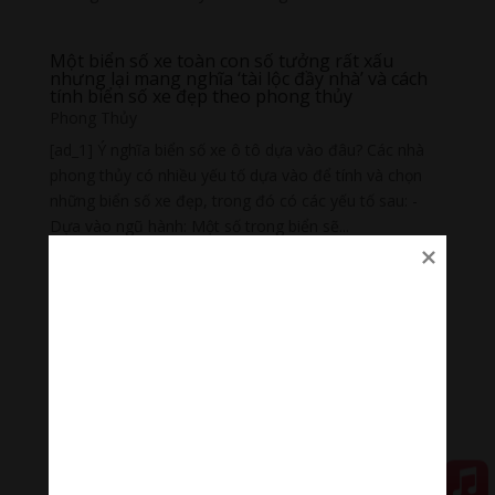
Một biển số xe toàn con số tưởng rất xấu
nhưng lại mang nghĩa ‘tài lộc đầy nhà’ và cách
tính biển số xe đẹp theo phong thủy
Phong Thủy
[ad_1] Ý nghĩa biển số xe ô tô dựa vào đâu? Các nhà
phong thủy có nhiều yếu tố dựa vào để tính và chọn
những biển số xe đẹp, trong đó có các yếu tố sau: -
Dựa vào ngũ hành: Một số trong biển sẽ...
Giai thoại trấn yểm long mạch
Phong Thủy
[ad_1] Hồ Con Rùa là một trong những biểu trưng đặc
biệt của TP.HCM gắn liền với giai thoại trấn yểm long
mạch. Nơi này sắp được "khoác áo mới", trở thành
một không gian hiện đại phục vụ người dân...
Hai hạng người hạ tiện và tối thắng