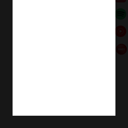
Kiến Thức
,
Tư Liệu
[ad_1] GN - Hạ tiện hay tối thắng ở ngay nơi năng lực
tự phản tỉnh, chánh niệm tỉnh giác của mỗi người. "Một
thời Đức Phật đến Bà-kì-sấu, ở trong núi Ngạc rừng
Bố, vườn Lộc Dã. Bấy giờ, Tôn giả...
Lễ húy nhật lần thứ 26 cố Thượng tọa Thích
Minh Phát tại chùa Viên Giác
Nhân Vật
[ad_1] GNO - Sáng 20-4 (20-3-Nhâm Dần), chư Tăng
đệ tử tại chùa Viên Giác - quận Tân Bình, TP.HCM đã
trang nghiêm tổ chức lễ húy nhật tưởng niệm cố
Thượng tọa Thích Minh Phát. Tham dự buổi lễ có Hòa...
« Older Entries