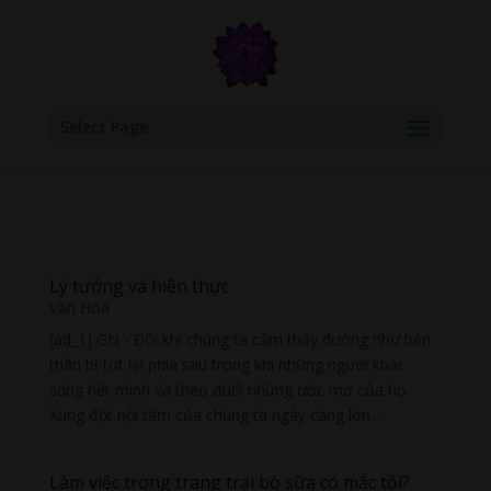
google.com, pub-6277401358830299, DIRECT, f08c47fec0942fa0
Select Page
Lý tưởng và hiện thực
Văn Hóa
[ad_1] GN - Đôi khi chúng ta cảm thấy dường như bản
thân bị tụt lại phía sau trong khi những người khác
sống hết mình và theo đuổi những ước mơ của họ.
Xung đột nội tâm của chúng ta ngày càng lớn...
Làm việc trong trang trại bò sữa có mắc tội?