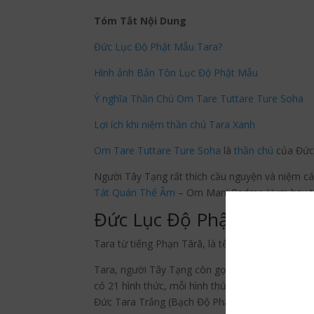
Tóm Tắt Nội Dung
Đức Lục Độ Phật Mẫu Tara?
Hình ảnh Bản Tôn Lục Độ Phật Mẫu
Ý nghĩa Thần Chú Om Tare Tuttare Ture Soha
Lợi ích khi niệm thần chú Tara Xanh
Om Tare Tuttare Ture Soha
là
thần chú
của Đức 
Người Tây Tạng rất thích cầu nguyện và niệm cá
Tát
Quán Thế Âm
– Om Mani Padme Hum hay t
Đức Lục Độ Phật Mẫu Tar
Tara từ tiếng Phạn Tārā, là tên của một vị nữ 
Tara, người Tây Tạng còn gọi là Drolma, được 
có 21 hình thức, mỗi hình thức đều có màu sắc k
Đức Tara Trắng (Bạch Độ Phật Mẫu) và Đức Tar