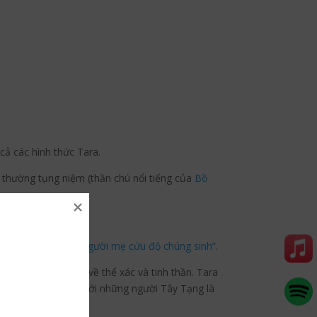
cả các hình thức Tara.
 thường tụng niệm (thần chú nổi tiếng của
Bồ
 Cứu Độ Mẫu, là “người mẹ cứu độ chúng sinh”
.
khỏi những đau khổ về thể xác và tinh thần. Tara
h thức phổ biến đối với những người Tây Tạng là