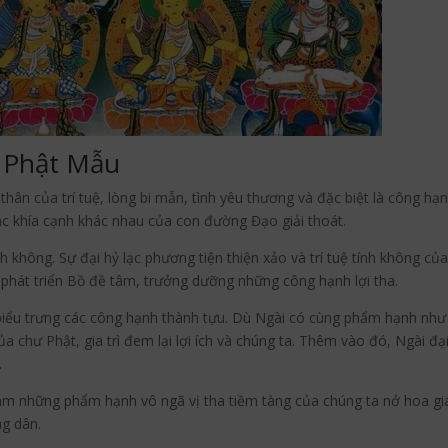
 Phật Mẫu
 thân của trí tuệ, lòng bi mẫn, tình yêu thương và đặc biệt là công h
ác khía cạnh khác nhau của con đường Đạo giải thoát.
nh không. Sự đại hỷ lạc phương tiện thiện xảo và trí tuệ tính không củ
phát triển Bồ đề tâm, trưởng dưỡng những công hạnh lợi tha.
iểu trưng các công hạnh thành tựu. Dù Ngài có cùng phẩm hạnh như l
a chư Phật, gia trì đem lại lợi ích và chúng ta. Thêm vào đó, Ngài đại
.
m những phẩm hạnh vô ngã vị tha tiềm tàng của chúng ta nở hoa g
ng dân.