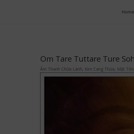
google.com, pub-6277401358830299, DIRECT, f08c47fec0942fa0
Hom
Om Tare Tuttare Ture So
Âm Thanh Chữa Lành
,
Kim Cang Thừa
,
Mật Tôn