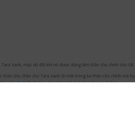
Tara Xanh, mặc dù đôi khi nó được dùng làm thần chú chính cho tất 
c thần chú. thần chú Tara Xanh là một trong ba thần chú chính mà họ
hần chú
Phật
Thích Ca – Om Muni Muni Maha Muniye Soha)
a?
Bồ Tát thường gặp trong
Phật giáo
Tây Tạng. Tên này dịch ý là
Độ Mẫu,
cho là Bồ Tát hay Phật
từ bi
, một người bảo trợ giúp con người thoát 
hác nhau và thuộc tính tâm linh. Trong số 21 hình thức này, có 2 hìn
a Xanh (Lục Độ Phật Mẫu).