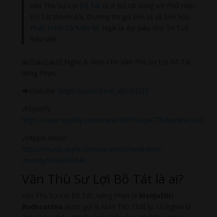
Văn Thù Sư Lợi
Bồ Tát
là vị Bồ tát cùng với Phổ Hiển
Bồ Tát thành đôi, thường thị giả bên tả và bên hữu
Phật Thích Ca Mâu Ni,
Ngài là đại biểu cho Trí Tuệ
Siêu Việt.
🙏🏻🙏🏻🙏🏻 Nghe & Xem Chú Văn Thù Sư Lợi Bồ Tát
tiếng Phạn:
👁️Youtube:
https://youtu.be/d_xJkHDJz2E
🎶Spotify:
https://open.spotify.com/track/5SPt3AQuC75nbAneSk3sUI
🎶Apple Music:
https://music.apple.com/us/artist/meditation-
melody/1842695940
Văn Thù Sư Lợi Bồ Tát là ai?
Văn Thù Sư Lợi Bồ Tát, tiếng Phạn là
ManjuShri
Bodhsattva
được gọi là Mạn Thù Thất lỵ, có nghĩa là