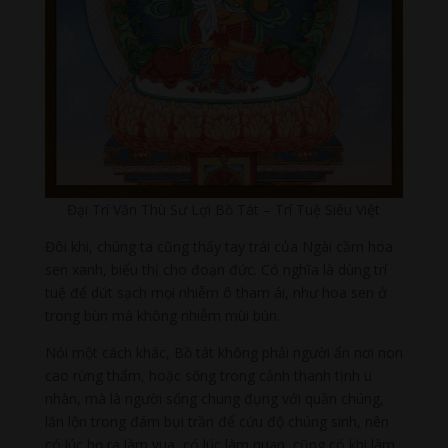
Đại Trí Văn Thù Sư Lợi Bồ Tát – Trí Tuệ Siêu Việt
Đôi khi, chúng ta cũng thấy tay trái của Ngài cầm hoa
sen xanh, biểu thị cho đoạn đức. Có nghĩa là dùng trí
tuệ để dứt sạch mọi nhiễm ô tham ái, như hoa sen ở
trong bùn mà không nhiễm mùi bùn.
Nói một cách khác, Bồ tát không phải người ẩn nơi non
cao rừng thẩm, hoặc sống trong cảnh thanh tịnh u
nhàn, mà là người sống chung đụng với quần chúng,
lăn lộn trong đám bụi trần để cứu độ chúng sinh, nên
có lúc họ ra làm vua, có lúc làm quan, cũng có khi làm