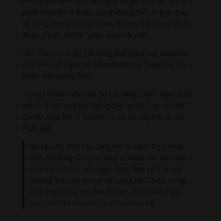
Không thể đem hết thảy ngôn thuyết của tất cả các
pháp mà hiểu rỏ được, cũng không thể chỉ bảo được
và cũng không thể biết được. Không thể hỏi và trả lời
được, thì đó mới là “pháp môn bất nhị”.
Văn Thù Sư Lợi Bồ Tát đồng thời cũng còn quan hệ
mật thiết với ngọn núi Ghandhamana, “ngọn núi tỏa
thơm mùi hương báu”.
Trong bộ kinh “Văn Thù Sư Lợi Nhập Diệt”, Ngài được
mô tả là đã từng đến viếng dãy Hy Mã Lạp Sơn để
chuyển hóa 500 vị đại tiên cư trú tại đây trở về với
Phật giáo.
Và sau đó, kinh nầy cũng mô tả cảnh Ngài nhập
diệt, khi dùng lửa tam muội tự thiêu đốt xác thân
của mình. Xá lợi của Ngài được đưa về đỉnh núi
Hương Sơn, nơi mà vô số lượng các Thiên, Long,
quỷ, thần sẽ tu tập đến để làm lễ tôn kính Ngài.
Đại Trí Văn Thù Sư Lợi Bồ Tát – Trí tuệ siêu việt.