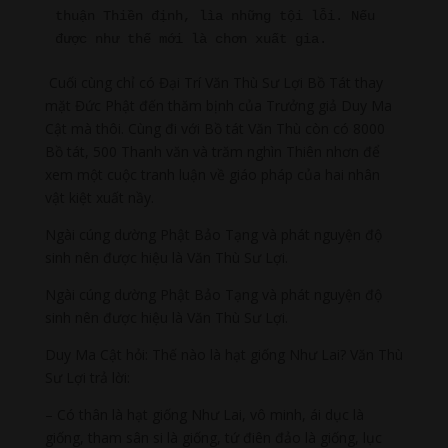
thuận Thiền định, lìa những tội lỗi. Nếu 
được như thế mới là chơn xuất gia.
Cuối cùng chỉ có Đại Trí Văn Thù Sư Lợi Bồ Tát thay
mặt Đức Phật đến thăm bịnh của Trưởng giả Duy Ma
Cật mà thôi. Cùng đi với Bồ tát Văn Thù còn có 8000
Bồ tát, 500 Thanh văn và trăm nghìn Thiên nhơn để
xem một cuộc tranh luận về giáo pháp của hai nhân
vật kiệt xuất nầy.
Ngài cúng dường Phật Bảo Tạng và phát nguyện độ
sinh nên được hiệu là Văn Thù Sư Lợi.
Ngài cúng dường Phật Bảo Tạng và phát nguyện độ
sinh nên được hiệu là Văn Thù Sư Lợi.
Duy Ma Cật hỏi: Thế nào là hạt giống Như Lai? Văn Thù
Sư Lợi trả lời:
– Có thân là hạt giống Như Lai, vô minh, ái dục là
giống, tham sân si là giống, tứ điên đảo là giống, lục