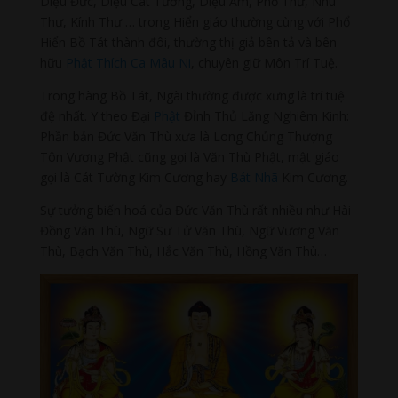
Diệu Đức, Diệu Cát Tường, Diệu Âm, Phổ Thư, Nhu
Thư, Kính Thư … trong Hiển giáo thường cùng với Phổ
Hiển Bồ Tát thành đôi, thường thị giả bên tả và bên
hữu
Phật Thích Ca Mâu Ni
, chuyên giữ Môn Trí Tuệ.
Trong hàng Bồ Tát, Ngài thường được xưng là trí tuệ
đệ nhất. Y theo Đại
Phật
Đỉnh Thủ Lăng Nghiêm Kinh:
Phần bản Đức Văn Thù xưa là Long Chủng Thượng
Tôn Vương Phật cũng gọi là Văn Thù Phật, mật giáo
gọi là Cát Tường Kim Cương hay
Bát Nhã
Kim Cương.
Sự tưởng biến hoá của Đức Văn Thù rất nhiều như Hài
Đồng Văn Thù, Ngữ Sư Tử Văn Thù, Ngữ Vương Văn
Thù, Bạch Văn Thù, Hắc Văn Thù, Hồng Văn Thù…