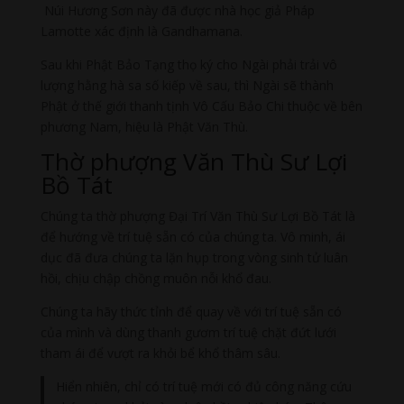
Núi Hương Sơn này đã được nhà học giả Pháp
Lamotte xác định là Gandhamana.
Sau khi Phật Bảo Tạng thọ ký cho Ngài phải trải vô
lượng hằng hà sa số kiếp về sau, thì Ngài sẽ thành
Phật ở thế giới thanh tịnh Vô Cấu Bảo Chi thuộc về bên
phương Nam, hiệu là Phật Văn Thù.
Thờ phượng Văn Thù Sư Lợi
Bồ Tát
Chúng ta thờ phượng Đại Trí Văn Thù Sư Lợi Bồ Tát là
để hướng về trí tuệ sẵn có của chúng ta. Vô minh, ái
dục đã đưa chúng ta lặn hụp trong vòng sinh tử luân
hồi, chịu chập chồng muôn nỗi khổ đau.
Chúng ta hãy thức tỉnh để quay về với trí tuệ sẵn có
của mình và dùng thanh gươm trí tuệ chặt đứt lưới
tham ái để vượt ra khỏi bể khổ thâm sâu.
Hiển nhiên, chỉ có trí tuệ mới có đủ công năng cứu