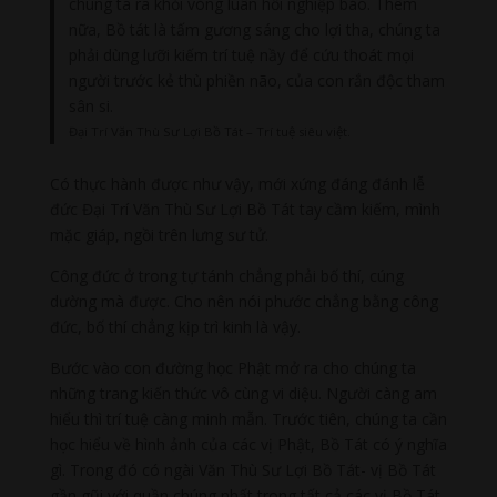
chúng ta ra khỏi vòng luân hồi nghiệp báo. Thêm
nữa, Bồ tát là tấm gương sáng cho lợi tha, chúng ta
phải dùng lưỡi kiếm trí tuệ nầy để cứu thoát mọi
người trước kẻ thù phiền não, của con rắn độc tham
sân si.
Đại Trí Văn Thù Sư Lợi Bồ Tát – Trí tuệ siêu việt.
Có thực hành được như vậy, mới xứng đáng đánh lễ
đức Đại Trí Văn Thù Sư Lợi Bồ Tát tay cầm kiếm, mình
mặc giáp, ngồi trên lưng sư tử.
Công đức ở trong tự tánh chẳng phải bố thí, cúng
dường mà được. Cho nên nói phước chẳng bằng công
đức, bố thí chẳng kịp trì kinh là vậy.
Bước vào con đường học Phật mở ra cho chúng ta
những trang kiến thức vô cùng vi diệu. Người càng am
hiểu thì trí tuệ càng minh mẫn. Trước tiên, chúng ta cần
học hiểu về hình ảnh của các vị Phật, Bồ Tát có ý nghĩa
gì. Trong đó có ngài Văn Thù Sư Lợi Bồ Tát- vị Bồ Tát
gần gũi với quần chúng nhất trong tất cả các vị Bồ Tát.