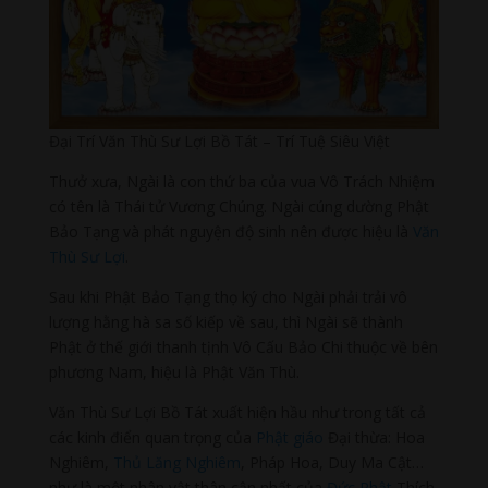
Đại Trí Văn Thù Sư Lợi Bồ Tát – Trí Tuệ Siêu Việt
Thưở xưa, Ngài là con thứ ba của vua Vô Trách Nhiệm
có tên là Thái tử Vương Chúng. Ngài cúng dường Phật
Bảo Tạng và phát nguyện độ sinh nên được hiệu là
Văn
Thù Sư Lợi
.
Sau khi Phật Bảo Tạng thọ ký cho Ngài phải trải vô
lượng hằng hà sa số kiếp về sau, thì Ngài sẽ thành
Phật ở thế giới thanh tịnh Vô Cấu Bảo Chi thuộc về bên
phương Nam, hiệu là Phật Văn Thù.
Văn Thù Sư Lợi Bồ Tát xuất hiện hầu như trong tất cả
các kinh điển quan trọng của
Phật giáo
Đại thừa: Hoa
Nghiêm,
Thủ Lăng Nghiêm
, Pháp Hoa, Duy Ma Cật…
như là một nhân vật thân cận nhất của
Đức Phật
Thích