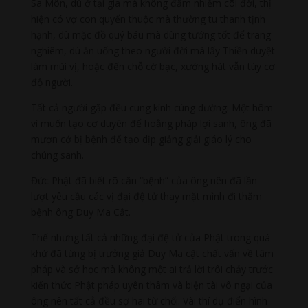
Sa Môn, dù ở tại gia mà không đắm nhiễm cõi đời, thị
hiện có vợ con quyến thuộc mà thường tu thanh tịnh
hạnh, dù mặc đồ quý báu mà dùng tướng tốt để trang
nghiêm, dù ăn uống theo người đời mà lấy Thiền duyệt
làm mùi vị, hoặc đến chỗ cờ bạc, xướng hát vẫn tùy cơ
độ người.
Tất cả người gặp đều cung kính cúng dường. Một hôm
vì muốn tạo cơ duyên để hoằng pháp lợi sanh, ông đã
mượn cớ bị bệnh để tạo dịp giảng giải giáo lý cho
chúng sanh.
Đức Phật đã biết rõ căn “bệnh” của ông nên đã lần
lượt yêu cầu các vị đại đệ tử thay mặt mình đi thăm
bệnh ông Duy Ma Cật.
Thế nhưng tất cả những đại đệ tử của Phật trong quá
khứ đã từng bị trưởng giả Duy Ma cật chất vấn về tâm
pháp và sở học mà không một ai trả lời trôi chảy trước
kiến thức Phật pháp uyên thâm và biện tài vô ngại của
ông nên tất cả đều sợ hãi từ chối. Vài thí dụ điển hình