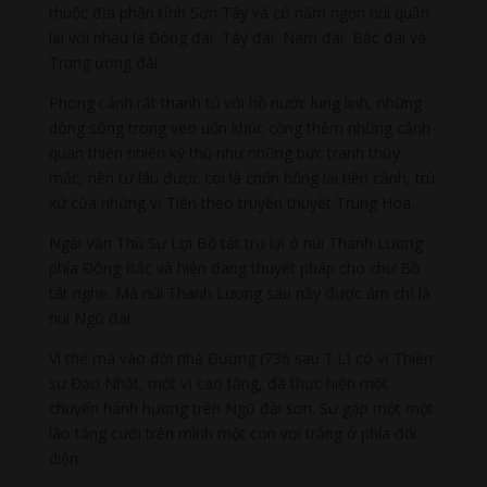
thuộc địa phận tỉnh Sơn Tây và có năm ngọn núi quần
lại với nhau là Đông đài, Tây đài, Nam đài, Bắc đài và
Trung ương đài.
Phong cảnh rất thanh tú với hồ nước lung linh, những
dòng sông trong veo uốn khúc cộng thêm những cảnh
quan thiên nhiên kỳ thú như những bức tranh thủy
mặc, nên từ lâu được coi là chốn bồng lai tiên cảnh, trú
xứ của những vị Tiên theo truyền thuyết Trung Hoa.
Ngài Văn Thù Sư Lợi Bồ tát trụ lại ở núi Thanh Lương
phía Đông Bắc và hiện đang thuyết pháp cho chư Bồ
tát nghe. Mà núi Thanh Lương sau nầy được ám chỉ là
núi Ngũ đài.
Vì thế mà vào đời nhà Đường (736 sau T.L) có vị Thiền
sư Đạo Nhất, một vị cao tăng, đã thực hiện một
chuyến hành hương trên Ngũ đài sơn. Sư gặp một một
lão tăng cưỡi trên mình một con voi trắng ở phía đối
diện.