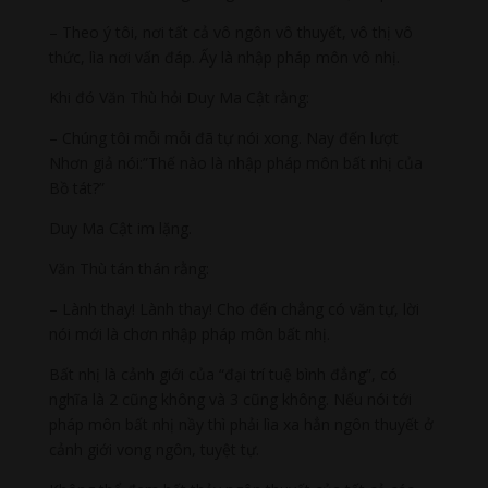
– Theo ý tôi, nơi tất cả vô ngôn vô thuyết, vô thị vô
thức, lìa nơi vấn đáp. Ấy là nhập pháp môn vô nhị.
Khi đó Văn Thù hỏi Duy Ma Cật rằng:
– Chúng tôi mỗi mỗi đã tự nói xong. Nay đến lượt
Nhơn giả nói:”Thế nào là nhập pháp môn bất nhị của
Bồ tát?”
Duy Ma Cật im lặng.
Văn Thù tán thán rằng:
– Lành thay! Lành thay! Cho đến chẳng có văn tự, lời
nói mới là chơn nhập pháp môn bất nhị.
Bất nhị là cảnh giới của “đại trí tuệ bình đẳng”, có
nghĩa là 2 cũng không và 3 cũng không. Nếu nói tới
pháp môn bất nhị nầy thì phải lìa xa hẳn ngôn thuyết ở
cảnh giới vong ngôn, tuyệt tự.