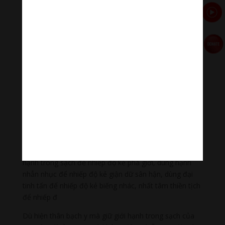
chỉ là để vượt qua vòng sanh tử, đạt đến cảnh giới
Niết bàn mà là hoàn thành Phật đạo để cứu độ
chúng sinh.
Đại Trí Văn Thù Sư Lợi Bồ Tát – Trí tuệ siêu việt.
Đặc biệt vai trò tuyên dương diệu pháp của Ngài đã
được phô trương quá xuất sắc trong kinh “Duy Ma
Cật”. Trưởng giả Duy Ma Cật là một cư sĩ tại gia nhưng
tu hành chứng đắc, mật hạnh viên thông mà ngay cả
những bậc đại đệ tử của Phật cũng không có vị nào
sánh bằng.
Vì muốn độ người nên Ngài thị hiện ở thành Tỳ Da Ly,
dùng vô lượng của cải để nhiếp độ dân nghèo, giữ giới
hạnh trong sạch để nhiếp độ kẻ phá giới, dùng hạnh
nhẫn nhục để nhiếp độ kẻ giận dữ sân hận, dùng đại
tinh tấn để nhiếp độ kẻ biếng nhác, nhất tâm thiền tịch
để nhiếp đ
Dù hiện thân bạch y mà giữ giới hạnh trong sạch của