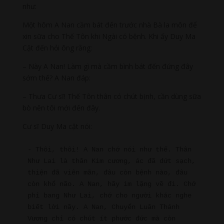
như:
Một hôm A Nan cầm bát đến trước nhà Bà la môn để
xin sữa cho Thế Tôn khi Ngài có bệnh. Khi ấy Duy Ma
Cật đến hỏi ông rằng:
– Này A Nan! Làm gì mà cầm bình bát đến đứng đây
sớm thế? A Nan đáp:
– Thưa Cư sĩ! Thế Tôn thân có chút bịnh, cần dùng sữa
bò nên tôi mới đến đây.
Cư sĩ Duy Ma cật nói:
- Thôi, thôi! A Nan chớ nói như thế. Thân 
Như Lai là thân Kim cương, ác đã dứt sạch, 
thiện đã viên mãn, đâu còn bệnh nào, đâu 
còn khổ não. A Nan, hãy im lặng về đi. Chớ 
phỉ bang Như Lai, chớ cho người khác nghe 
biết lời nầy. A Nan, Chuyển Luân Thánh 
Vương chỉ có chút ít phước đức mà còn 