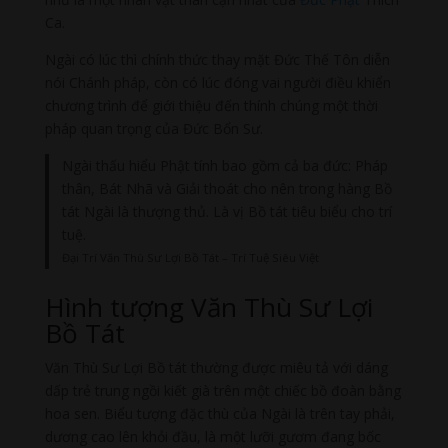
Ca.
Ngài có lúc thì chính thức thay mặt Đức Thế Tôn diễn
nói Chánh pháp, còn có lúc đóng vai người điều khiển
chương trình để giới thiệu đến thính chúng một thời
pháp quan trọng của Đức Bổn Sư.
Ngài thấu hiểu Phật tính bao gồm cả ba đức: Pháp
thân, Bát Nhã và Giải thoát cho nên trong hàng Bồ
tát Ngài là thượng thủ. Là vị Bồ tát tiêu biểu cho trí
tuệ.
Đại Trí Văn Thù Sư Lợi Bồ Tát – Trí Tuệ Siêu Việt
Hình tượng Văn Thù Sư Lợi
Bồ Tát
Văn Thù Sư Lợi Bồ tát thường được miêu tả với dáng
dấp trẻ trung ngồi kiết già trên một chiếc bồ đoàn bằng
hoa sen. Biểu tượng đặc thù của Ngài là trên tay phải,
dương cao lên khỏi đầu, là một lưỡi gươm đang bốc