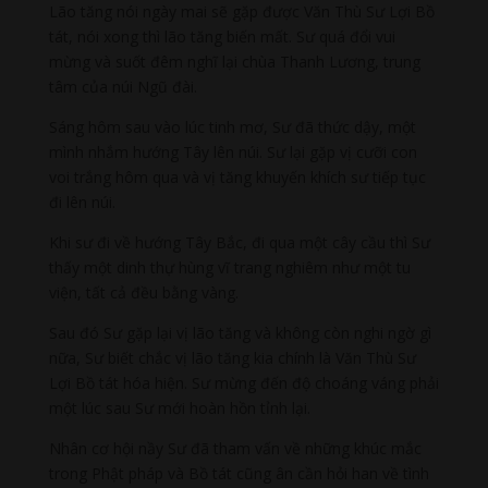
Lão tăng nói ngày mai sẽ gặp được Văn Thù Sư Lợi Bồ
tát, nói xong thì lão tăng biến mất. Sư quá đổi vui
mừng và suốt đêm nghĩ lại chùa Thanh Lương, trung
tâm của núi Ngũ đài.
Sáng hôm sau vào lúc tinh mơ, Sư đã thức dậy, một
mình nhắm hướng Tây lên núi. Sư lại gặp vị cưỡi con
voi trắng hôm qua và vị tăng khuyến khích sư tiếp tục
đi lên núi.
Khi sư đi về hướng Tây Bắc, đi qua một cây cầu thì Sư
thấy một dinh thự hùng vĩ trang nghiêm như một tu
viện, tất cả đều bằng vàng.
Sau đó Sư gặp lại vị lão tăng và không còn nghi ngờ gì
nữa, Sư biết chắc vị lão tăng kia chính là Văn Thù Sư
Lợi Bồ tát hóa hiện. Sư mừng đến độ choáng váng phải
một lúc sau Sư mới hoàn hồn tỉnh lại.
Nhân cơ hội nầy Sư đã tham vấn về những khúc mắc
trong Phật pháp và Bồ tát cũng ân cần hỏi han về tình