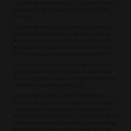
trạng Phật pháp ở quê hương Sư. Từ giã Bồ tát bước đi
chừng trăm bước, Sư ngoái đầu nhìn lại, tất cả đều
biến mất.
Sư Đạo Nhất đem tất cả những điều chứng kiến được
tâu trình lên vua Đường Huyền Tôn. Nhà vua rất thu
hút bởi chuyện nầy nên sai thiết lập ngôi Kim Cát Tự.
Đây là ngôi chùa vĩ đại được kiến trúc theo mô hình
mà Sư nhớ lại được hoàn tất vào cuối thế kỷ thứ 8.
Một nhà sư khác người Nhật tên là Viên Nhân (Ennin)
cũng đã hành hương đến Ngũ Đài Sơn vào năm 840
sau T. L. Ông đã lưu lại đây hơn hai tháng và đã ghi lại
những điều chứng kiến được như sau:
“Vào khoảng đầu hôm, chúng tôi, một nhóm tăng
khoảng mười người đột nhiên trông thấy trên bầu trời
hướng Đông của thung lũng xuất hiện một cây đèn
thần. Ánh sáng ban đầu chỉ nhỏ cỡ chừng bằng một cái
bình nhưng sau đó lớn dần lên bằng cả cái nhà. Chúng
tôi quả thật rúng động trước cảnh tượng nầy, vội vã