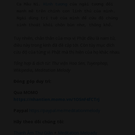
Ca Mâu Ni. 
Hình tượng
 của ngài tương đối 
mạnh mẽ trên chính con linh thú của mình. 
Ngài dùng trí tuệ của mình để cứu độ chúng 
sinh thoát khỏi chốn bùn nhơ, thống khổ.
Tuy nhiên, chân thân của mọi vị Phật đều là nam tử,
điều này trong kinh đã đề cập tới. Còn tùy mục đích
cứu độ của từng vị Phật mà thị hiện của họ khác nhau.
Tổng hợp & dịch từ: Thư viện Hoa Sen, Tuyenphap,
Wikipedia
,
Meditation Melody
Đóng góp duy trì:
Qua MOMO
https://nhantien.momo.vn/1OSnF4fCTrj
Paypal
https://paypal.me/meditationmelody
Hãy theo dõi chúng tôi:
Thanh Âm Thư Giãn
+
Meditation Meloady