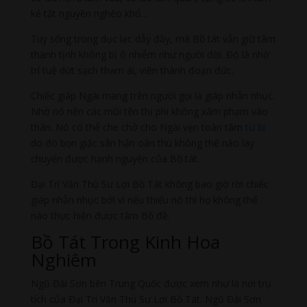
kẻ tật nguyền nghèo khổ…
Tuy sống trong dục lạc dẫy đầy, mà Bồ tát vẫn giữ tâm
thanh tịnh không bị ô nhiễm như người đời. Đó là nhờ
trí tuệ dứt sạch tham ái, viên thành đoạn đức.
Chiếc giáp Ngài mang trên người gọi là giáp nhẫn nhục.
Nhờ nó nên các mũi tên thị phi không xâm phạm vào
thân. Nó có thể che chở cho Ngài vẹn toàn tâm
từ bi
do đó bọn giặc sân hận oán thù không thể nào lay
chuyển được hạnh nguyện của Bồ tát.
Đại Trí Văn Thù Sư Lợi Bồ Tát không bao giờ rời chiếc
giáp nhẫn nhục bởi vì nếu thiếu nó thì họ không thể
nào thực hiện được tâm Bồ đề.
Bồ Tát Trong Kinh Hoa
Nghiêm
Ngũ Đài Sơn bên Trung Quốc được xem như là nơi trụ
tích của Đại Trí Văn Thù Sư Lợi Bồ Tát. Ngũ Đài Sơn