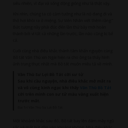
siêu nhiên, vĩ đại và sống động giống như là thật vậy.
Khi nhìn, chúng ta có cảm tưởng như là nó đang đi và
thở hơi khói ra ở miệng. Sư Viên Nhân viết thêm rằng:”
Bức tượng nầy phải đúc đến lần thứ bảy mới hoàn
thành bởi vì tất cả những lần trước, lần nào cũng bị bể
cả.
Cuối cùng nhà điêu khắc thành tâm khấn nguyện cùng
Bồ tát Văn Thù xin Ngài hiện ra cho ông ta thấy hình
ảnh trung thực nhất mà Bồ tát muốn miêu tả về mình.
Văn Thù Sư Lợi Bồ Tát cỡi sư tử
Sau khi cầu nguyện, nhà điêu khắc mở mắt ra
và vô cùng kinh ngạc khi thấy
Văn Thù Bồ Tát
cỡi trên mình con sư tử màu vàng xuất hiện
trước mắt.
Đại Trí Văn Thù Sư Lợi Bồ Tát
Một khoảnh khắc sau đó, Bồ tát bay lên đám mây ngũ
sắc và mất hút dần vào khoảng không. Nhà điêu khắc