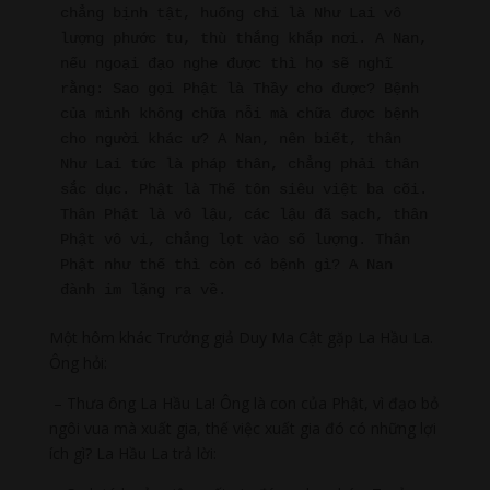
chẳng bịnh tật, huống chi là Như Lai vô 
lượng phước tu, thù thắng khắp nơi. A Nan, 
nếu ngoại đạo nghe được thì họ sẽ nghĩ 
rằng: Sao gọi Phật là Thầy cho được? Bệnh 
của mình không chữa nỗi mà chữa được bệnh 
cho người khác ư? A Nan, nên biết, thân 
Như Lai tức là pháp thân, chẳng phải thân 
sắc dục. Phật là Thế tôn siêu việt ba cõi. 
Thân Phật là vô lậu, các lậu đã sạch, thân 
Phật vô vi, chẳng lọt vào số lượng. Thân 
Phật như thế thì còn có bệnh gì? A Nan 
đành im lặng ra về.
Một hôm khác Trưởng giả Duy Ma Cật gặp La Hầu La.
Ông hỏi:
– Thưa ông La Hầu La! Ông là con của Phật, vì đạo bỏ
ngôi vua mà xuất gia, thế việc xuất gia đó có những lợi
ích gì? La Hầu La trả lời: