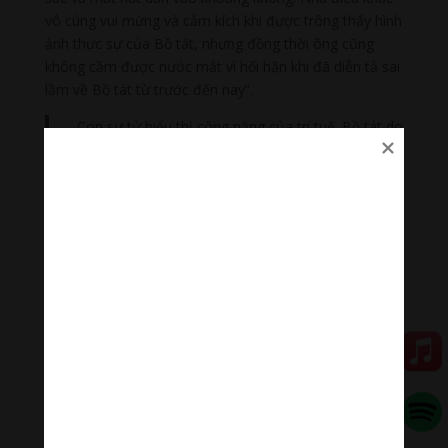
vô cùng vui mừng và cảm kích khi được trông thấy hình
ảnh thực sự của Bồ tát, nhưng đồng thời ông cũng
không cầm được nước mắt vì hối hận khi đã diễn tả sai
lầm về Bồ tát từ trước đến nay”.
Con sư tử biểu thị công năng của trí tuệ. Bồ tát do
trí tuệ viên mãn để thuyết pháp dẹp tan tất cả mọi
tà thuyết.
Đại Trí Văn Thù Sư Lợi Bồ Tát
Vai trò tuyên dương Diệu
Pháp của Bồ tát Văn thù
Vai trò tuyên dương Diệu Pháp của Bồ tát Văn thù,
chúng ta có thể tìm thấy trong kinh: “Văn Thù Sư Lợi
nói về cảnh Giới Bất Tư Nghị của Phật”.
Đây là một tuyên ngôn của lý tưởng Bố tát đạo
được công bố bởi một vị đại Bồ tát đại biểu cho trí
tuệ. Mục tiêu, lý tưởng của Bố tát đạo không phải