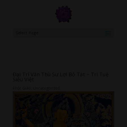
google.com, pub-6277401358830299, DIRECT, f08c47fec0942fa0
Select Page
Đại Trí Văn Thù Sư Lợi Bồ Tát – Trí Tuệ
Siêu Việt
Phật Giáo
,
Uncategorized