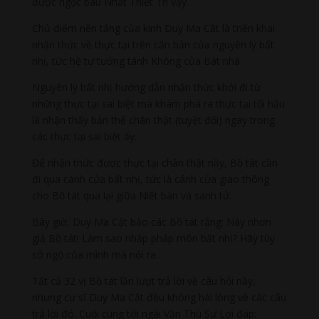
được ngọc báu Nhất Thiết Trí vậy.
Chủ điểm nền tảng của kinh Duy Ma Cật là triển khai
nhận thức về thực tại trên căn bản của nguyên lý bất
nhị, tức hệ tư tưởng tánh Không của Bát nhã.
Nguyên lý bất nhị hướng dẫn nhận thức khởi đi từ
những thực tại sai biệt mà khám phá ra thực tại tối hậu
là nhận thấy bản thể chân thật (tuyệt đối) ngay trong
các thực tại sai biệt ấy.
Để nhận thức được thực tại chân thật nầy, Bồ tát cần
đi qua cánh cửa bất nhị, tức là cánh cửa giao thông
cho Bồ tát qua lại giữa Niết bàn và sanh tử.
Bây giờ, Duy Ma Cật bảo các Bồ tát rằng: Này nhơn
giả Bồ tát! Làm sao nhập pháp môn bất nhị? Hãy tùy
sở ngộ của mình mà nói ra.
Tất cả 32 vị Bồ tát lần lượt trả lời về câu hỏi nầy,
nhưng cư sĩ Duy Ma Cật đều không hài lòng về các câu
trả lời đó. Cuối cùng tới ngài Văn Thù Sư Lợi đáp: