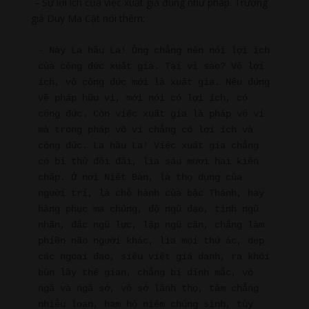
– Sự lợi ích của việc xuất gia đúng như pháp. Trưởng
giả Duy Ma Cật nói thêm:
- Này La hầu La! Ông chẳng nên nói lợi ích 
của công đức xuất gia. Tại vì sao? Vô lợi 
ích, vô công đức mới là xuất gia. Nếu đứng 
về pháp hữu vi, mới nói có lợi ích, có 
công đức. Còn việc xuất gia là pháp vô vi 
mà trong pháp vô vi chẳng có lợi ích và 
công đức. La hầu La! Việc xuất gia chẳng 
có bỉ thử đối đãi, lìa sáu mươi hai kiến 
chấp. Ở nơi Niết Bàn, là thọ dụng của 
người trí, là chỗ hành của bậc Thánh, hay 
hàng phục ma chúng, độ ngũ đạo, tịnh ngũ 
nhãn, đắc ngũ lực, lập ngũ căn, chẳng làm 
phiền não người khác, lìa mọi thứ ác, dẹp 
các ngoại đạo, siêu việt giả danh, ra khỏi 
bùn lầy thế gian, chẳng bị dính mắc, vô 
ngã và ngã sở, vô sở lãnh thọ, tâm chẳng 
nhiễu loạn, ham hộ niệm chúng sinh, tùy 