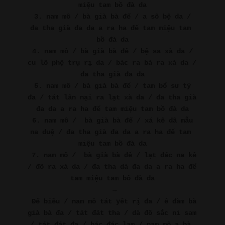
miệu tam bồ đà da
3. nam mô / bà già bà đế / a sô bệ da / 
đa tha già đa da a ra ha đế tam miệu tam 
bồ đà da
4. nam mô / bà già bà đế / bệ sa xà da / 
cu lô phệ trụ rị da / bác ra bà ra xà da / 
đa tha già đa da
5. nam mô / bà già bà đế / tam bổ sư tỷ 
đa / tát lân nại ra lạt xà da / đa tha già 
đa da a ra ha đế tam miệu tam bồ đà da
6. nam mô /  bà già bà đế / xá kê dã mẫu 
na duệ / đa tha già đa da a ra ha đế tam 
miệu tam bồ đà da
7. nam mô /  bà già bà đế / lạt đác na kê 
/ đô ra xà da / đa tha dà đa da a ra ha đế 
tam miệu tam bồ đà da
→
Đế biều / nam mô tát yết rị đa / ế đàm bà 
già bà đa / tát đát tha / dà đô sắc ni sam 
/ tát đát đa / bác đác lam / nam mô a bà 