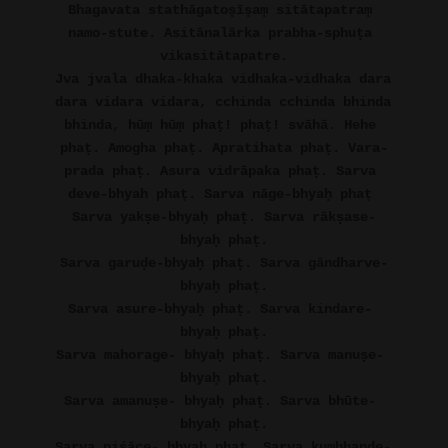
Bhagavata stathāgatoṣīṣaṃ sitātapatraṃ 
namo-stute. Asitānalārka prabha-sphuṭa 
vikasitātapatre.
Jva jvala dhaka-khaka vidhaka-vidhaka dara 
dara vidara vidara, cchinda cchinda bhinda 
bhinda, hūṃ hūṃ phaṭ! phaṭ! svāhā. Hehe 
phaṭ. Amogha phaṭ. Apratihata phaṭ. Vara-
prada phaṭ. Asura vidrāpaka phaṭ. Sarva 
deve-bhyah phaṭ. Sarva nāge-bhyaḥ phaṭ 
Sarva yakṣe-bhyaḥ phaṭ. Sarva rākṣase-
bhyaḥ phaṭ.
Sarva garuḍe-bhyaḥ phaṭ. Sarva gāndharve-
bhyaḥ phaṭ.
Sarva asure-bhyaḥ phaṭ. Sarva kindare- 
bhyaḥ phaṭ.
Sarva mahorage- bhyaḥ phaṭ. Sarva manuṣe- 
bhyaḥ phaṭ.
Sarva amanuṣe- bhyaḥ phaṭ. Sarva bhūte- 
bhyaḥ phaṭ.
Sarva piśāce- bhyaḥ phaṭ. Sarva kumbhaṇḍe- 