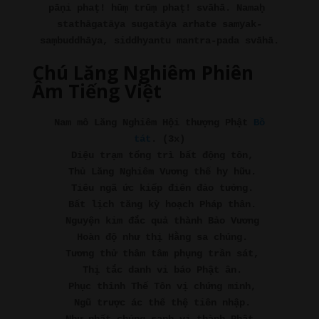
pāṇi phaṭ! hūṃ trūṃ phaṭ! svāhā. Namaḥ 
stathāgatāya sugatāya arhate samyak-
saṃbuddhāya, siddhyantu mantra-pada svāhā.
Chú Lăng Nghiêm Phiên
Âm Tiếng Việ
t
Nam mô Lăng Nghiêm Hội thượng Phật 
Bồ 
tát
. (3x)
Diệu trạm tổng trì bất động tôn,
Thủ Lăng Nghiêm Vương thế hy hữu.
Tiêu ngã ức kiếp điên đảo tưởng.
Bất lịch tăng kỳ hoạch Pháp thân.
Nguyện kim đắc quả thành Bảo Vương
Hoàn độ như thị Hằng sa chúng.
Tương thử thâm tâm phụng trần sát,
Thị tắc danh vi báo Phật ân.
Phục thỉnh Thế Tôn vị chứng minh,
Ngũ trược ác thế thệ tiên nhập.