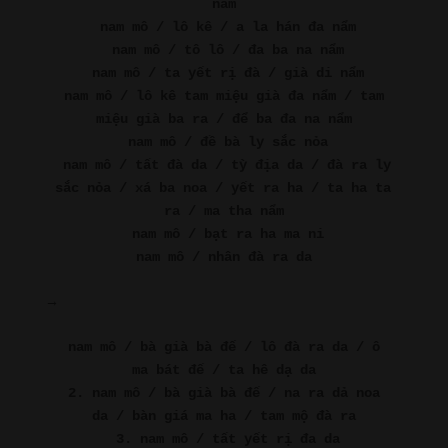
nẩm
nam mô / lô kê / a la hán đa nẩm
nam mô / tô lô / đa ba na nẩm
nam mô / ta yết rị đà / già di nẩm
nam mô / lô kê tam miệu già đa nẩm / tam 
miệu già ba ra / để ba đa na nẩm
nam mô / đề bà ly sắc nỏa
nam mô / tất đà da / tỳ địa da / đà ra ly 
sắc nỏa / xá ba noa / yết ra ha / ta ha ta 
ra / ma tha nẩm
nam mô / bạt ra ha ma ni
nam mô / nhân đà ra da
→
nam mô / bà già bà đế / lô đà ra da / ô 
ma bát đế / ta hê dạ da
2. nam mô / bà già bà đế / na ra dả noa 
da / bàn giá ma ha / tam mộ đà ra
3. nam mô / tất yết rị đa da