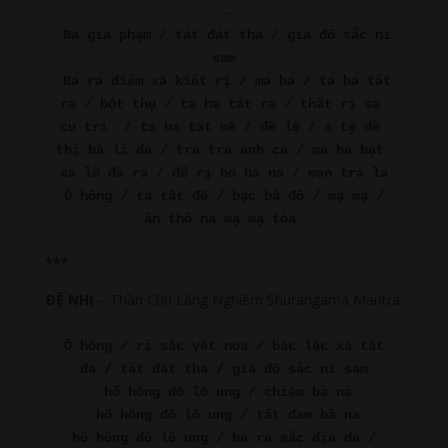
→
Bà già phạm / tát đát tha / già đô sắc ni 
sam
Ba ra điểm xà kiết rị / ma ha / ta ha tát 
ra / bột thụ / ta ha tát ra / thất rị sa 
cu tri  / ta ha tát nê / đế lệ / a tệ đề 
thị bà li đa / tra tra anh ca / ma ha bạt 
xà lô đà ra / đế rị bồ bà na / mạn trà la
Ô hồng / ta tất đế / bạc bà đô / mạ mạ / 
ấn thố na mạ mạ tỏa
***
ÐỆ NHỊ
– Thần Chú Lăng Nghiêm Shurangama Mantra
Ô hồng / rị sắc yết noa / bác lặc xá tất 
đa / tát đát tha / già đô sắc ni sam
hổ hồng đô lô ung / chiêm bà na
hổ hồng đô lô ung / tất đam bà na
hổ hồng đô lô ung / ba ra sắc địa da / 