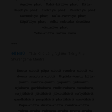
Agnīye phaṭ. Mahā-kālīye phaṭ. Kāla-
daṇḍīye phaṭ. Indrīye phaṭ. Raudrīye phaṭ. 
Cāmuṇḍīye phaṭ. Kāla-rātrīye phaṭ.. 
Kāpālīye phaṭ. Adhi-muktaka śmaśāna 
vāsinīye phaṭ.
Yeke-citta satva mama.
***
ÐỆ NGŨ
– Thần Chú Lăng Nghiêm Tiếng Phạn
Shurangama Mantra
Duṣṭa-cittā pāpa-cittā raudra-cittā vi-
dveṣa amaitra-cittā. Utpāda-yanti kīla-
yanti mantra-yanti japanti juhvanti. 
Ojāhārā garbhāhārā rudhirāhārā vasāhārā, 
majjāhārā jātāhārā jīvitāhārā malyāhārā, 
gandhāhārā puṣpāhārā phalāhārā sasyāhārā. 
Pāpa-cittā duṣṭa-cittā raudra-cittā. 
Yakṣa-graha rākṣasa-graha preta-graha 