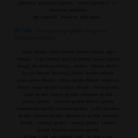
abhedya jvalitā-taṭaka, mahā-vjrodāra tṛ-
bhuvana maṇḍala.
Oṃ svastir bhavatu māṃ mama.
ÐỆ TAM
– Thần Chú Lăng Nghiêm Tiếng Phạn
Shurangama Mantra
Rāja-bhayā cora-bhayā udaka-bhayā agni-
bhayā, viṣa-bhayā śastra-bhayā para-cakra-
bhayā du-bhikṣa-bhayā, aśani- bhayā akāla-
mṛtyu-bhayā dharaṇī-bhūmi-kampā-bhayā 
ulkā-pāta-bhayā, rāja-daṇḍa-bhayā suparṇi-
bhayā nāga-bhayā vidyut-bhayā. Deva-grahā 
nāga-grahā yakṣa-grahā rākṣasa-grahā 
preta-grahā, piśāca-grahā bhūta-grahā 
kumbhaṇḍa-grahā pūtana-grahā, kaṭa-pūtana-
grahā skanda-grahā apasmāra-grahā utmāda-
grahā, cchāya-grahā revati-grahā jamika-
grahā kaṇṭha-kamini-grahā.
Ojāhāriṇyā garbhāhāriṇyā jātāhāriṇyā 