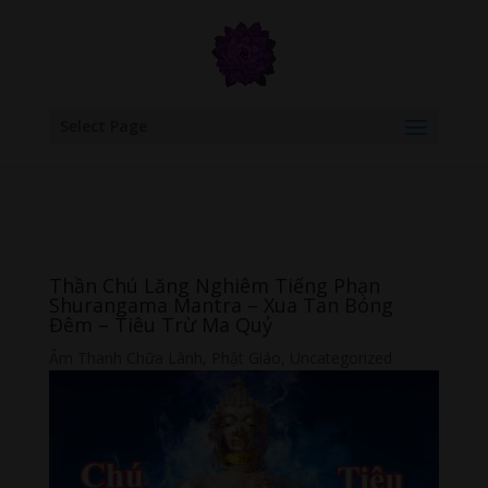
google.com, pub-6277401358830299, DIRECT, f08c47fec0942fa0
Select Page
Thần Chú Lăng Nghiêm Tiếng Phạn
Shurangama Mantra – Xua Tan Bóng
Đêm – Tiêu Trừ Ma Quỷ
Âm Thanh Chữa Lành
,
Phật Giáo
,
Uncategorized