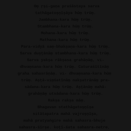
Oṃ ṛṣi-gaṇa praśāstaya sarva
tathāgatoṣṇīṣāya hūṃ trūṃ.
Jambhana-kara hūṃ trūṃ.
Stambhana-kara hūṃ trūṃ.
Mohana-kara hūṃ trūṃ.
Mathana-kara hūṃ trūṃ.
Para-vidyā saṃ-bhakṣaṇa-kara hūṃ trūṃ.
Sarva duṣṭānāṃ stambhana-kara hūṃ trūṃ.
Sarva yakṣa rākṣasa grahāṇāṃ, vi-
dhvaṃsana-kara hūṃ trūṃ. Caturaśītīnāṃ 
graha sahasrāṇāṃ. vi- dhvaṃsana-kara hūṃ 
trūṃ. Aṣṭā-viṃśatīnāṃ nakṣatrānāṃ pra-
sādana-kara hūṃ trūṃ. Aṣṭānāṃ mahā-
grahāṇāṃ utsādana-kara hūṃ trūṃ.
Rakṣa rakṣa māṃ.
Bhagavan stathāgatoṣṇīṣa
sitātapatra mahā vajroṣṇīṣa,
mahā pratyaṅgire mahā sahasra-bhuje 
sahasra-śīrṣe. koṭī-śata sahasra-netre, 