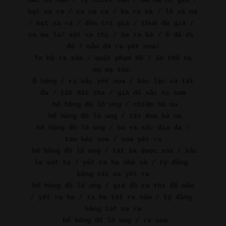
sắc ni sam / tỳ chiết lam / bà ma ni giá / 
bạt xà ra / ca na ca / ba ra bà / lô xà na 
/ bạt xà ra / đốn trỉ giá / thuế đa giá / 
ca ma la/ sát xa thi / ba ra bà / ế đế di 
đế / mẫu đà ra yết noa/
Ta bệ ra sám / quật phạm đô / ấn thố na 
mạ mạ tỏa.
Ô hồng / rị sắc yết noa / bác lặc xá tất 
đa / tát đát tha / già đô sắc ni sam
hổ hồng đô lô ung / chiêm bà na
hổ hồng đô lô ung / tất đam bà na
hổ hồng đô lô ung / ba ra sắc địa da / 
tam bác xoa / noa yết ra
hổ hồng đô lô ung / tát bà dược xoa / hắc 
la sát ta / yết ra ha nhã xà / tỳ đằng 
băng tát na yết ra
hổ hồng đô lô ung / giả đô ra thi để nẩm 
/ yết ra ha / ta ha tát ra nẩm / tỳ đằng 
băng tát na ra
hổ hồng đô lô ung / ra xoa