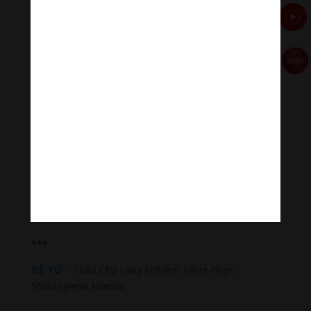
Catur-bhaginī bhratṛ-paṃcama sahīyāya 
kṛtāṃ,
vidyāṃ cchinda-yāmi kīla-yāmi.
Bhṛṅgi-riṭika nandi-keśvara gaṇapati 
sahīya kṛtāṃ,
vidyāṃ cchinda-yāmi kīla-yāmi.
Nagna-śramaṇa kṛtāṃ vidyāṃ cchinda-yāmi 
kīla-yāmi. Arhanta kṛtāṃ vidyāṃ cchinda-
yāmi kīla-yāmi.
Vīta-rāga kṛtāṃ vidyāṃ cchinda-yāmi kīla-
yāmi. 
Vajra-pāṇi guhyakādhipati kṛtāṃ vidyāṃ 
cchinda-yāmi kīla-yāmi.
Rakṣa rakṣa māṃ.
***
ÐỆ TỨ
– Thần Chú Lăng Nghiêm Tiếng Phạn
Shurangama Mantra