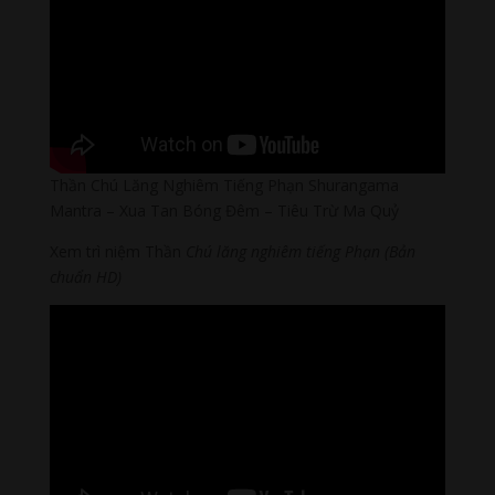
Thần Chú Lăng Nghiêm Tiếng Phạn Shurangama
Mantra – Xua Tan Bóng Đêm – Tiêu Trừ Ma Quỷ
Xem trì niệm Thần
Chú lăng nghiêm tiếng Phạn
(Bản
chuẩn HD)