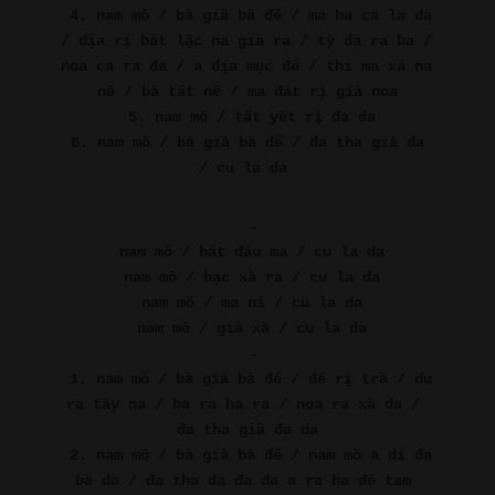
4. nam mô / bà già bà đế / ma ha ca la da 
/ địa rị bát lặc na già ra / tỳ đà ra ba / 
noa ca ra da / a địa mục đế / thi ma xá na 
nê / bà tất nê / ma đát rị già noa
5. nam mô / tất yết rị đa da
6. nam mô / bà già bà đế / đa tha già đa 
/ cu la da
→
nam mô / bát đầu ma / cu la da
nam mô / bạc xà ra / cu la da
nam mô / ma ni / cu la da
nam mô / già xà / cu la da
→
1. nam mô / bà già bà đế / đế rị trà / du 
ra tây na / ba ra ha ra / noa ra xà da / 
đa tha già đa da
2. nam mô / bà già bà đế / nam mô a di đa 
bà da / đa tha dà đa da a ra ha đế tam 