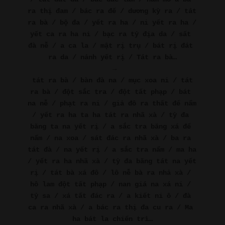
ra thị đam / bác ra đế / dương kỳ ra / tát 
ra bà / bộ đa / yết ra ha / ni yết ra ha / 
yết ca ra ha ni / bạc ra tỷ địa da / sất 
đà nễ / a ca la / mật rị trụ / bát rị đát 
ra da / nảnh yết rị / Tát ra bà…
→
tát ra bà / bàn đà na / mục xoa ni / tát 
ra bà / đột sắc tra / đột tất phạp / bát 
na nễ / phạt ra ni / giả đô ra thất đế nẩm 
/ yết ra ha ta ha tát ra nhã xà / tỳ đa 
băng ta na yết rị / a sắc tra băng xá đế 
nẩm / na xoa / sát đác ra nhã xà / ba ra 
tát đà / na yết rị / a sắc tra nẩm / ma ha 
/ yết ra ha nhã xà / tỳ đa băng tát na yết 
rị / tát bà xá đô / lô nễ bà ra nhả xà / 
hô lam đột tất phạp / nan giá na xá ni / 
tỷ sa / xá tất đác ra / a kiết ni ô / đà 
ca ra nhã xà / a bác ra thị đa cu ra / Ma 
ha bát la chiến trì…