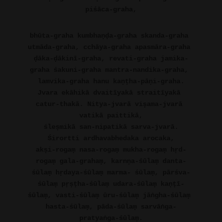
piśāca-graha,
bhūta-graha kumbhaṇḍa-graha skanda-graha 
utmāda-graha, cchāya-graha apasmāra-graha 
ḍāka-ḍākinī-graha, revati-graha jamika-
graha śakuni-graha mantra-nandika-graha, 
lamvika-graha hanu kaṇṭha-pāṇi-graha.
Jvara ekāhikā dvaitīyakā straitīyakā 
catur-thakā. Nitya-jvarā viṣama-jvarā 
vatikā paittikā,
śleṣmikā san-nipatikā sarva-jvarā.
Śirortti ardhavabhedaka arocaka,
akṣi-rogaṃ nasa-rogaṃ mukha-rogaṃ hṛd-
rogaṃ gala-grahaṃ, karnṇa-śūlaṃ danta-
śūlaṃ hṛdaya-śūlaṃ marma- śūlaṃ, pārśva-
śūlaṃ pṛṣṭha-śūlaṃ udara-śūlaṃ kaṇṭī-
śūlaṃ, vasti-śūlaṃ ūru-śūlaṃ jāṅgha-śūlaṃ 
hasta-śūlaṃ, pāda-śūlaṃ sarvāṅga-
pratyaṅga-śūlaṃ.