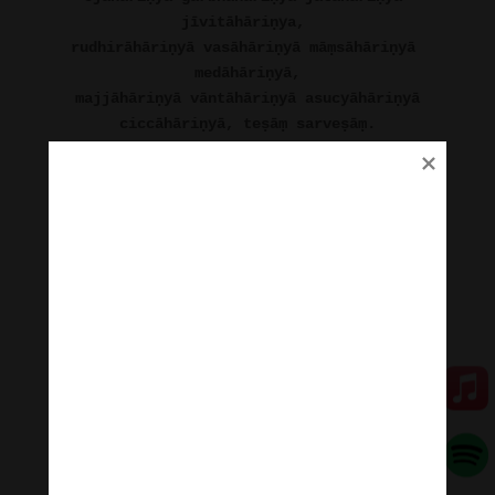
jīvitāhāriṇya, 
rudhirāhāriṇyā vasāhāriṇyā māṃsāhāriṇyā 
medāhāriṇyā,
majjāhāriṇyā vāntāhāriṇyā asucyāhāriṇyā 
ciccāhāriṇyā, teṣāṃ sarveṣāṃ.
Sarva grahāṇāṃ vidyāṃ cchinda-yāmi kīla-
yāmi. Pari-brajāka kṛtāṃ vidyāṃ cchinda-
yāmi kīla-yāmi. Ḍāka-ḍākinī kṛtāṃ vidyāṃ 
cchinda-yāmi kīla-yāmi Mahā-paśupati rudra 
kṛtāṃ vidyāṃ cchinda-yāmi kīla-yāmi. 
Nārāyaṇā paṃca mahā mudrā kṛtāṃ vidyāṃ 
cchinda-yāmi kīla-yāmi Tatva garuḍa 
sahīyāya kṛtāṃ vidyāṃ cchinda-yāmi kīla-
yāmi Mahā-kāla mātṛgaṇa sahīyāya kṛtāṃ 
vidyāṃ cchinda-yāmi kīla-yāmi. Kāpālika 
kṛtāṃ vidyāṃ cchinda-yāmi kīla-yāmi.
Jayakarā madhukara sarvārtha-sādhaka 
kṛtāṃ,
vidyāṃ cchinda-yāmi kīla-yāmi