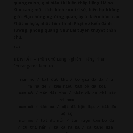
quang minh, giai biến thị hiện thập Hằng Hà sa
Kim cang mật tích, kình sơn trì sử, biến hư không
giới. Ðại chúng ngưỡng quán, úy ái kiêm bão, cầu
Phật ai hựu, nhất tâm thính Phật vô kiến đảnh
tướng, phóng quang Như Lai tuyên thuyết thần
chú.
***
ÐỆ NHẤT
– Thần Chú Lăng Nghiêm Tiếng Phạn
Shurangama Mantra
nam mô / tát đát tha / tô già đa da / a 
ra ha đế / tam miệu tam bồ đà tỏa
nam mô / tát đát tha / phật đà cu chi sắc 
ni sam
nam mô / tát bà / bột đà bột địa / tát đa 
bệ tệ
nam mô / tát đa nẩm / tam miệu tam bồ đà 
/ cu tri nẩm / ta xá ra bà / ca tăng già 