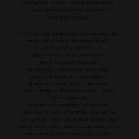
tathāgatāya arhate samyak-saṃbuddhāya. 
Teṣāṃ namas-kṛtva imāṃ bhagavata 
stathāgatoṣṇīṣaṃ,
Sitātapatraṃ namāparājitaṃ pratyaṅgirāṃ. 
Sarva bhūta-graha nigraha-karaṇīṃ.
Para vidyā cchedanīṃ.
Akālaṃ-mṭtyu pari-trāṇa-karīṃ.
Sarva bandhana mokṣaṇīṃ.
Sarva duṣṭa duḥ-svapna nivāraṇīṃ. 
Caturaśītīnāṃ graha sahsrāṇāṃ vi-
dhvaṃsana-karīṃ. Aṣṭā-viṃśatināṃ 
nakśatrāṇāṃ vi-dhvaṃsana-karīṃ. Sarva 
śatrū nivāraṇīṃ.
Ghoraṃ duḥ-svapnānāṃ ca nāśanīṃ.
Viṣa śastra agni uttaraṇīṃ. Aparājitaṃ 
mahā-ghorāṃ, Mahā-balām mahā-caṇḍāṃ mahā-
dīptaṃ mahā-tejaṃ, Mahā-śvetām mahā-jvalaṃ 
mahā-balā pāṇḍara-vāsinī Ārya-tārā 