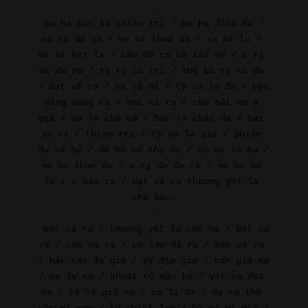
→
ma ha bác la chiến trì / ma ha điệp đa / 
ma ha đế xà / ma ha thuế đa / xa bà la / 
ma ha bạt la / bàn đà ra bà tất nể / a rị 
da đa ra / tỳ rị cu tri / thệ bà tỳ xà da 
/ bạt xà ra / ma lễ để / tỳ xá lô đa / bột 
đằng võng ca / bạt xà ra / chế hắt na a 
giá / ma la chế bà / bác ra chất đa / bạt 
xà ra / thiện trì / tỳ xá la giá / phiến 
đa xá bệ / đề bà bổ thị đa / tô ma lô ba / 
ma ha thuế đa / a rị da đa ra / ma ha bà 
la / a bác ra / bạt xà ra thương yết la 
chế bà….
→
bạt xà ra / thương yết la chế bà / bạt xà 
ra / câu ma rị / cu lam đà rị / bạt xà ra 
/ hắc tát đa giá / tỳ địa gia / càn giá na 
/ ma ly ca / khuất tô mẫu bà / yết ra đát 
na / tỳ lô giá na / cu li da / dạ ra thố 