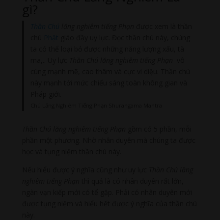
gì?
Thần Chú
lăng nghiêm tiếng Phạn
được xem là thần
chú
Phật
giáo đầy uy lực. Đọc thần chú này, chúng
ta có thể loại bỏ được những năng lượng xấu, tà
ma,.. Uy lực
Thần Chú lăng nghiêm tiếng Phạn
vô
cùng mạnh mẽ, cao thâm và cực vi diệu. Thần chú
này mạnh tới mức chiếu sáng toàn không gian và
Pháp giới.
Chú Lăng Nghiêm Tiếng Phạn Shurangama Mantra
Thần
Chú lăng nghiêm tiếng Phạn
gồm có 5 phần, mỗi
phần một phương. Nhờ nhân duyên mà chúng ta được
học và tụng niệm thần chú này.
Nếu hiểu được ý nghĩa cũng như uy lực
Thần
Chú lăng
nghiêm tiếng Phạn
thì quả là có nhân duyên rất lớn,
ngàn vạn kiếp mới có tể gặp. Phải có nhân duyên mới
được tụng niệm và hiểu hết được ý nghĩa của thần chú
này.