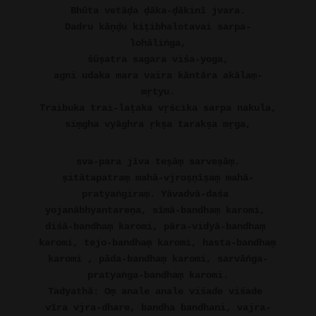
Bhūta vetāḍa ḍāka-ḍākinī jvara.
Dadru kāṇḍu kiṭibhalotavai sarpa-
lohāliṅga,
śūṣatra sagara viśa-yoga,
agni udaka mara vaira kāntāra akālaṃ-
mṛtyu.
Traibuka trai-laṭaka vṛścika sarpa nakula,
siṃgha vyāghra ṛkṣa tarakṣa mṛga,
sva-para jīva teṣāṃ sarveṣāṃ.
ṣitātapatraṃ mahā-vjroṣṇīṣaṃ mahā-
pratyaṅgiraṃ. Yāvadvā-daśa 
yojanābhyantareṇa, sīmā-bandhaṃ karomi, 
diśā-bandhaṃ karomi, pāra-vidyā-bandhaṃ 
karomi, tejo-bandhaṃ karomi, hasta-bandhaṃ 
karomi , pāda-bandhaṃ karomi, sarvāṅga-
pratyaṅga-bandhaṃ karomi.
Tadyathā: Oṃ anale anale viśade viśade 
vīra vjra-dhare, bandha bandhani, vajra-