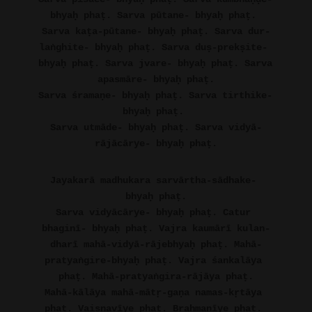
bhyaḥ phaṭ. Sarva pūtane- bhyaḥ phaṭ. 
Sarva kaṭa-pūtane- bhyaḥ phaṭ. Sarva dur-
laṅghite- bhyaḥ phaṭ. Sarva duṣ-prekṣite- 
bhyaḥ phaṭ. Sarva jvare- bhyaḥ phaṭ. Sarva 
apasmāre- bhyaḥ phaṭ.
Sarva śramaṇe- bhyaḥ phaṭ. Sarva tirthike- 
bhyaḥ phaṭ. 
Sarva utmāde- bhyaḥ phaṭ. Sarva vidyā-
rājācārye- bhyaḥ phaṭ.
Jayakarā madhukara sarvārtha-sādhake- 
bhyaḥ phaṭ.
Sarva vidyācārye- bhyaḥ phaṭ. Catur 
bhaginī- bhyaḥ phaṭ. Vajra kaumārī kulan-
dharī mahā-vidyā-rājebhyaḥ phaṭ. Mahā-
pratyaṅgire-bhyaḥ phaṭ. Vajra śankalāya 
phaṭ. Mahā-pratyaṅgira-rājāya phaṭ.
Mahā-kālāya mahā-mātṛ-gaṇa namas-kṛtāya 
phaṭ. Vaisnavīye phaṭ. Brahmaṇīye phaṭ. 