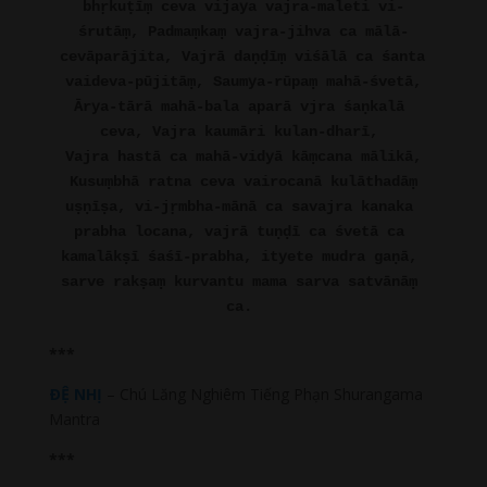
bhṛkuṭīṃ ceva vijaya vajra-maleti vi-
śrutāṃ, Padmaṃkaṃ vajra-jihva ca mālā-
cevāparājita, Vajrā daṇḍīṃ viśālā ca śanta 
vaideva-pūjitāṃ, Saumya-rūpaṃ mahā-śvetā,
Ārya-tārā mahā-bala aparā vjra śaṇkalā 
ceva, Vajra kaumāri kulan-dharī, 
Vajra hastā ca mahā-vidyā kāṃcana mālikā,
Kusuṃbhā ratna ceva vairocanā kulāthadāṃ 
uṣṇīṣa, vi-jṛmbha-mānā ca savajra kanaka 
prabha locana, vajrā tuṇḍī ca śvetā ca 
kamalākṣī śaśī-prabha, ityete mudra gaṇā, 
sarve rakṣaṃ kurvantu mama sarva satvānāṃ 
ca.
***
ÐỆ NHỊ
– Chú Lăng Nghiêm Tiếng Phạn Shurangama
Mantra
***