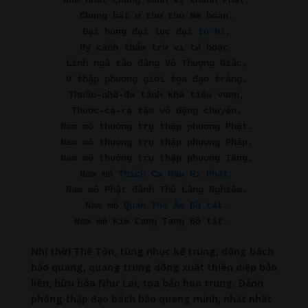
Như nhất chúng sanh vị thành Phật,
Chung bất ư thử thủ Nê hoàn.
Ðại hùng đại lực đại 
từ bi
,
Hy cánh thẩm trừ vi tế hoặc.
Linh ngã tảo đăng Vô Thượng Giác,
Ư thập phương giới tọa đạo tràng,
Thuấn-nhã-đa tánh khả tiêu vong,
Thước-ca-ra tâm vô động chuyển.
Nam mô thường trụ thập phương Phật.
Nam mô thường trụ thập phương Pháp.
Nam mô thường trụ thập phương Tăng.
Nam mô 
Thích Ca Mâu Ni Phật
.
Nam mô Phật đảnh Thủ Lăng Nghiêm.
Nam mô 
Quán Thế Âm Bồ tát
.
Nam mô Kim Cang Tạng Bồ tát. 
Nhĩ thời Thế Tôn, tùng nhục kế trung, dõng bách
bảo quang, quang trung dõng xuất thiên diệp bảo
liên, hữu hóa Như Lai, tọa bảo hoa trung. Ðảnh
phóng thập đạo bách bảo quang minh, nhất nhất