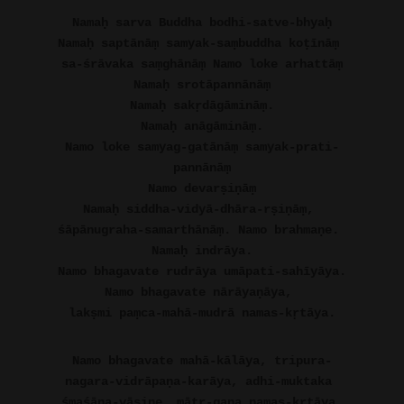
Namaḥ sarva Buddha bodhi-satve-bhyaḥ
Namaḥ saptānāṃ samyak-saṃbuddha koṭīnāṃ 
sa-śrāvaka saṃghānāṃ Namo loke arhattāṃ
Namaḥ srotāpannānāṃ
Namaḥ sakṛdāgāmināṃ.
Namaḥ anāgāmināṃ.
Namo loke samyag-gatānāṃ samyak-prati-
pannānāṃ
Namo devarṣiṇāṃ
Namaḥ siddha-vidyā-dhāra-rṣiṇāṃ, 
śāpānugraha-samarthānāṃ. Namo brahmaṇe. 
Namaḥ indrāya.
Namo bhagavate rudrāya umāpati-sahīyāya.
Namo bhagavate nārāyaṇāya, 
lakṣmi paṃca-mahā-mudrā namas-kṛtāya.
Namo bhagavate mahā-kālāya, tripura-
nagara-vidrāpaṇa-karāya, adhi-muktaka 
śmaśāna-vāsine, mātṛ-gaṇa namas-kṛtāya.