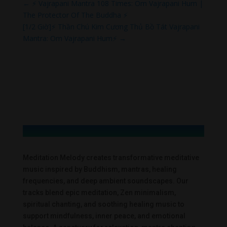
←
⚡ Vajrapani Mantra 108 Times: Om Vajrapani Hum |
The Protector Of The Buddha ⚡
[1/2 Giờ]⚡ Thần Chú Kim Cương Thủ Bồ Tát Vajrapani
Mantra: Om Vajrapani Hum⚡
→
Meditation Melody creates transformative meditative
music inspired by Buddhism, mantras, healing
frequencies, and deep ambient soundscapes. Our
tracks blend epic meditation, Zen minimalism,
spiritual chanting, and soothing healing music to
support mindfulness, inner peace, and emotional