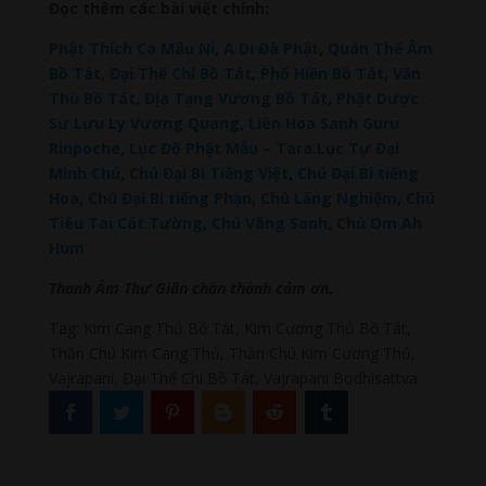
Đọc thêm các bài viết chính:
Phật Thích Ca Mâu Ni
,
A Di Đà Phật
,
Quán Thế Âm
Bồ Tát
,
Đại Thế Chí Bồ Tát
,
Phổ Hiền Bồ Tát
,
Văn
Thù Bồ Tát,
Địa Tạng Vương Bồ Tát
,
Phật Dược
Sư Lưu Ly Vương Quang
,
Liên Hoa Sanh Guru
Rinpoche
,
Lục Độ Phật Mẫu – Tara
.
Lục Tự Đại
Minh Chú
,
Chú Đại Bi Tiếng Việt
,
Chú Đại Bi tiếng
Hoa
,
Chú Đại Bi tiếng Phạn
,
Chú Lăng Nghiệm
,
Chú
Tiêu Tai Cát Tường
,
Chú Vãng Sanh
,
Chú Om Ah
Hum
Thanh Âm Thư Giãn chân thành cảm ơn.
Tag: Kim Cang Thủ Bồ Tát, Kim Cương Thủ Bồ Tát,
Thần Chú Kim Cang Thủ, Thần Chú Kim Cương Thủ,
Vajrapani, Đại Thế Chí Bồ Tát, Vajrapani Bodhisattva