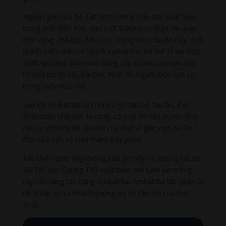
Nguồn gốc của Bồ Tát Kim Cương Thủ còn xuất hiện
trong kinh điển Pali, như một Yaksha (vị thần cai quản
một vùng, ma quỷ điều sợ). Trong câu chuyện này, một
thanh thiếu niên có tên là Ambattha, đã thô lỗ với Đức
Phật, tin rằng anh ta có đẳng cấp xã hội cao hơn nên
từ chối trả lời câu hỏi Đức Phật dù Người luôn lịch sự
trong cuộc trao đổi.
Sau khi Ambattha từ chối trả lời câu hỏi hai lần, Đức
Phật nhắc nhở anh ta rằng, có một lời tiên tri nói rằng
nếu từ chối trả lời câu hỏi của một vị giác ngộ ba lần,
đầu của bạn sẽ chia thành bảy phần.
Tất nhiên điều này không bao giờ xảy ra, nhưng lúc đó,
Bồ Tát Kim Cương Thủ xuất hiện, với sấm sét trong
tay sẵn sàng tấn công Ambattha. Ambattha tất nhiên là
rất khiếp sợ và nhanh chóng trả lời câu hỏi của Đức
Phật.