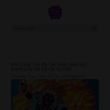
google.com, pub-6277401358830299, DIRECT, f08c47fec0942fa0
Select Page
Kim Cang Thủ Bồ Tát: Biểu Hiện Sức
Mạnh Của Tất Cả Các Vị Phật
Kim Cang Thừa
,
Phật - Bồ Tát
,
Uncategorized