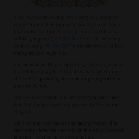
Theo mức độ phổ thông, Kim Cương Thủ, người giữ
cây sét trượng (Biểu tượng cho sức mạnh của lòng từ
bi), là vị Bồ Tát đại diện cho sức mạnh của tất cả các
vị Phật giống như
Quán Thế Âm Bồ Tát
đại diện lòng
từ bi vô lượng,
Văn Thù Bồ Tát
đại diện trí tuệ, và Tara
những việc làm huyền diệu.
Với các hành giả Du già, Kim Cương Thủ mang ý nghĩa
hoàn thành sự quyết tâm sắt đá và và là biểu tượng
cho sự hiệu quả không khoan nhượng trong khi thuần
phục sự tiêu cực.
Dáng vẻ cương mãnh của Ngài giống như một chiến
binh thực thụ (pratayalidha), dựa trên tư thế của một
cung thủ.
Cánh tay phải vươn ra của ngài giương một cái chày
kim cương và tay trái cầm một cái thọng lọng một cách
khéo léo – mà ngài dùng để trói quỷ dữ.