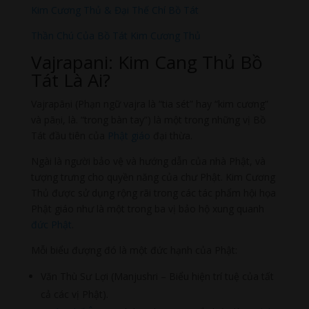
Kim Cương Thủ & Đại Thế Chí Bồ Tát
Thần Chú Của Bồ Tát Kim Cương Thủ
Vajrapani: Kim Cang Thủ Bồ
Tát Là Ai?
Vajrapāṇi (Phạn ngữ vajra là “tia sét” hay “kim cương”
và pāṇi, là. “trong bàn tay”) là một trong những vị Bồ
Tát đầu tiên của
Phật giáo
đại thừa.
Ngài là người bảo vệ và hướng dẫn của nhà Phật, và
tượng trưng cho quyền năng của chư Phật. Kim Cương
Thủ được sử dụng rộng rãi trong các tác phẩm hội họa
Phật giáo như là một trong ba vị bảo hộ xung quanh
đức Phật
.
Mỗi biểu đượng đó là một đức hạnh của Phật:
Văn Thù Sư Lợi (Manjushri – Biểu hiện trí tuệ của tất
cả các vị Phật).