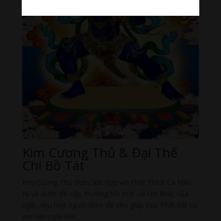
Kim Cương Thủ & Đại Thế
Chí Bồ Tát
Kim Cương Thủ được kết hợp với Phật Thích Ca Mâu
Ni và được đề cập, thường bởi một cái tên khác của
ngài, như một người theo để phụ giúp Đức Phật bất cứ
nơi nào ngài đến.