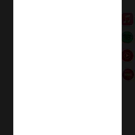
các nhân vật tôn giáo và triết học khác trong thời của
Ngài.
Cách tiếp cận không sợ hãi của Ngài đối với cuộc sống
tiêu biểu nhất là cuộc gặp gỡ với Angulimala, một tên
cướp nổi tiếng đã giết chết các nạn nhân và cắt một
ngón tay để đeo vào vòng hoa quanh cổ (tên của hắn
có nghĩa là “Garland of Fingers”).
Mặc dù được cảnh báo tránh xa con người nguy hiểm
này, nhưng Đức Phật đã vào rừng để đối đầu với
Angulimala, người sau này đã thức tỉnh và hướng sang
Phật giáo, trở thành một tu sĩ và cuối cùng là giác ngộ.