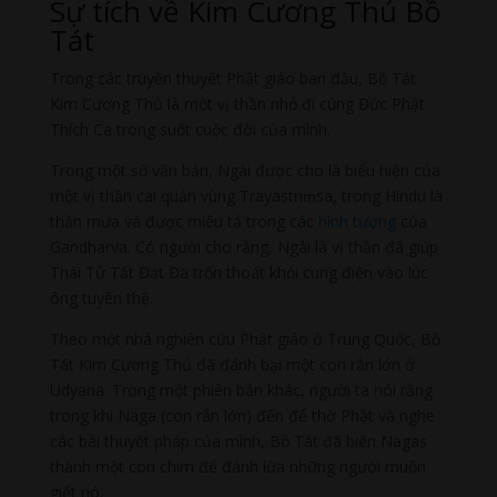
Sự tích về Kim Cương Thủ Bồ
Tát
Trong các truyền thuyết Phật giáo ban đầu, Bồ Tát
Kim Cương Thủ là một vị thần nhỏ đi cùng Đức Phật
Thích Ca trong suốt cuộc đời của mình.
Trong một số văn bản, Ngài được cho là biểu hiện của
một vị thần cai quản vùng Trayastriṃsa, trong Hindu là
thần mưa và được miêu tả trong các
hình tượng
của
Gandharva. Có người cho rằng, Ngài là vị thần đã giúp
Thái Tử Tất Đạt Đa trốn thoát khỏi cung điện vào lúc
ông tuyên thệ.
Theo một nhà nghiên cứu Phật giáo ở Trung Quốc, Bồ
Tát Kim Cương Thủ đã đánh bại một con rắn lớn ở
Udyana. Trong một phiên bản khác, người ta nói rằng
trong khi Naga (con rắn lớn) đến để thờ Phật và nghe
các bài thuyết pháp của mình, Bồ Tát đã biến Nagas
thành một con chim để đánh lừa những người muốn
giết nó.