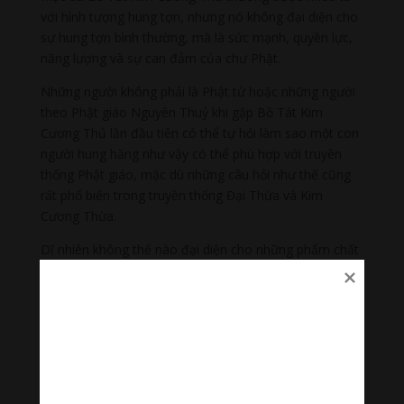
với hình tượng hung tợn, nhưng nó không đại diện cho
sự hung tợn bình thường, mà là sức mạnh, quyền lực,
năng lượng và sự can đảm của chư Phật.
Những người không phải là Phật tử hoặc những người
theo Phật giáo Nguyên Thuỷ khi gặp Bồ Tát Kim
Cương Thủ lần đầu tiên có thể tự hỏi làm sao một con
người hung hăng như vậy có thể phù hợp với truyền
thống Phật giáo, mặc dù những câu hỏi như thế cũng
rất phổ biến trong truyền thống Đại Thừa và Kim
Cương Thừa.
Dĩ nhiên không thể nào đại diện cho những phẩm chất
của giác ngộ trong bất kỳ hình ảnh nào, và do đó ngay
cả những hình thái hòa bình của chư Phật và Bồ tát
cũng là một khía cạnh nào đó gây hiểu nhầm.
Các bậc giác ngộ không thực sự ngồi quanh những đài
hoa sen mỉm cười thanh thản và nhìn mọi chuyện diễn
ra tự nhiên. Chính Đức Phật đã chủ động liên kết với