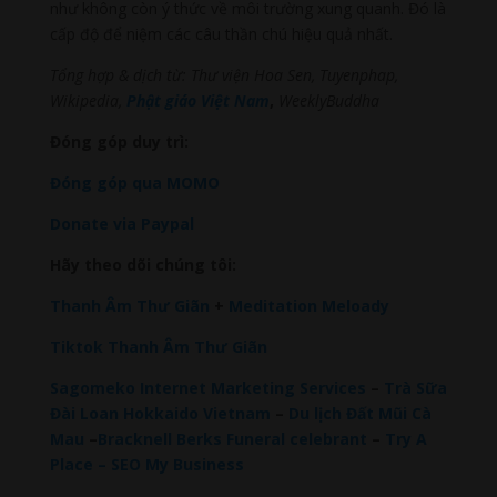
như không còn ý thức về môi trường xung quanh. Đó là
cấp độ để niệm các câu thần chú hiệu quả nhất.
Tổng hợp & dịch từ: Thư viện Hoa Sen, Tuyenphap,
Wikipedia,
Phật giáo Việt Nam
,
WeeklyBuddha
Đóng góp duy trì:
Đóng góp qua MOMO
Donate via Paypal
Hãy theo dõi chúng tôi:
Thanh Âm Thư Giãn
+
Meditation Meloady
Tiktok Thanh Âm Thư Giãn
Sagomeko Internet Marketing Services
–
Trà Sữa
Đài Loan Hokkaido Vietnam
–
Du lịch Đất Mũi Cà
Mau
–
Bracknell Berks Funeral celebrant
–
Try A
Place – SEO My Business