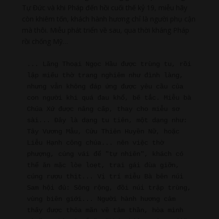
Tự Đức và khi Pháp đến hồi cuối thế kỷ 19, miễu hãy
còn khiêm tốn, khách hành hương chỉ là người phụ cận
mà thôi. Miễu phát triển về sau, qua thời kháng Pháp
rồi chống Mỹ…
... Lăng Thoại Ngọc Hầu được trùng tu, rồi 
lập miếu thờ trang nghiêm như đình làng, 
nhưng vẫn không đáp ứng được yêu cầu của 
con người khi quá đau khổ, bế tắc. Miễu bà 
Chúa Xứ được nâng cấp, thay cho miễu sơ 
sài... Đây là dạng tu tiên, một dạng như: 
Tây Vương Mẫu, Cửu Thiên Huyền Nữ, hoặc 
Liễu Hạnh công chúa... nên việc thờ 
phượng, cúng vái để "tự nhiên", khách có 
thể ăn mặc lòe loẹt, trai gái đùa giỡn, 
cúng rượu thịt... Vị trí miễu Bà bên núi 
Sam hội đủ: Sông rộng, đồi núi trập trùng, 
vùng biên giới... Người hành hương cảm 
thấy được thỏa mãn về tâm thần, hòa mình 