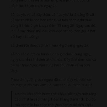
cùng hai phu nhân từ Sơn lăng về miếu bà, được cử
hành lúc 15 giờ chiều ngày 24.
Lễ túc yết và Lễ xây chầu: Lễ “túc yết” là lễ dâng lễ vật
(lễ vật chính là con heo trắng) và tiến hành nghi thức
cúng Bà, lúc 0 giờ khuya đêm 25 rạng 26. Ngay sau đó,
là “Lễ xây chầu” mở đầu cho việc hát bộ (còn gọi là hát
bội hay hát tuồng).
Lễ chánh tế được cử hành vào 4 giờ sáng ngày 27.
Lễ hồi sắc được cử hành lúc 16 giờ chiều cùng ngày,
ngay sau khi Lễ chánh tế kết thúc. Đây là lễ đem sắc và
bài vị Thoại Ngọc Hầu cùng hai phu nhân về lại Sơn
lăng.
Theo tín ngưỡng của người dân, nơi đây vẫn còn có
những tục như xin xăm Bà, vay tiền Bà, thỉnh bùa Bà…
Do nhu cầu hành hương về Châu Đốc ngày một tăng
cao, nhất là vào tháng 1 đến tháng 3 âm lịch. Do đo
mà bạn nên lựa chọn thời gian hợp lý để đến Châu