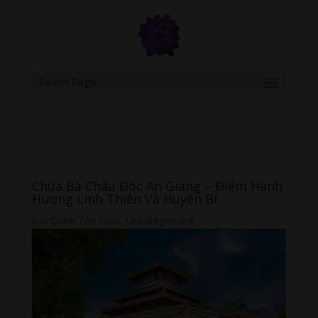
google.com, pub-6277401358830299, DIRECT, f08c47fec0942fa0
Select Page
Chùa Bà Châu Đốc An Giang – Điểm Hành
Hương Linh Thiên Và Huyền Bí
Địa Danh Tôn Giáo
,
Uncategorized