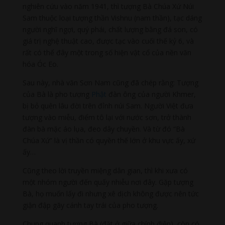
nghiên cứu vào năm 1941, thì tượng Bà Chúa Xứ Núi
Sam thuộc loại tượng thần Vishnu (nam thần), tạc dáng
người nghĩ ngợi, quý phái, chất lượng bằng đá son, có
giá trị nghệ thuật cao, được tạc vào cuối thế kỷ 6, và
rất có thể đây một trong số hiện vật cổ của nền văn
hóa Óc Eo.
Sau này, nhà văn Sơn Nam cũng đã chép rằng: Tượng
của Bà là pho tượng
Phật
đàn ông của người Khmer,
bị bỏ quên lâu đời trên đỉnh núi Sam. Người Việt đưa
tượng vào miễu, điểm tô lại với nước sơn, trở thành
đàn bà mặc áo lụa, đeo dây chuyền. Và từ đó “Bà
Chúa Xứ” là vị thần có quyền thế lớn ở khu vực ấy, xứ
ấy…
Cũng theo lời truyền miệng dân gian, thì khi xưa có
một nhóm người đến quấy nhiễu nơi đây. Gặp tượng
Bà, họ muốn lấy đi nhưng xê dịch không được nên tức
giận đập gãy cánh tay trái của pho tượng.
Chung quanh tượng Bà (đặt ở giữa chính điện), còn có