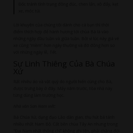
Đốc tránh tình trạng đông đúc, chen lấn, xô đẩy, kẹt
xe, móc túi.
Lời khuyên của chúng tôi dành cho cá bạn thì thời
điểm thích hợp để hành hương tới chùa Bà là vào
những ngày đầu tuần và giữa tuần. Bởi vì lúc này giá vé
xe cũng “mềm” hơn ngày thường và đỡ đông hơn so
với những ngày lễ, Tết.
Sự Linh Thiêng Của Bà Chúa
Xứ
Rất nhiều áo và vật quý do người hiến cúng cho Bà,
được trưng bày ở đây. Mấy năm trước, tòa nhà này
từng dùng làm trường học.
Nhà văn Sơn Nam viết:
Bà Chúa Xứ, dạng đạo Lão dân gian, thu hút bá tánh
nhiều nhất Nam Bộ. Cất bên chùa Tây An nhưng trong
“Đại Nam nhất thống chí” không ghi tên, phải chăng đời