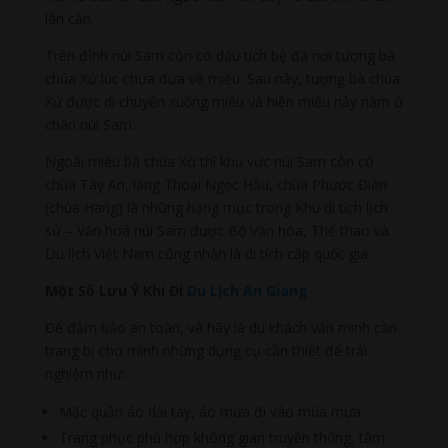
lân cận.
Trên đỉnh núi Sam còn có dấu tích bệ đá nơi tượng bà
chúa Xứ lúc chưa đưa về miếu. Sau này, tượng bà chúa
Xứ được di chuyển xuống miếu và hiện miếu này nằm ở
chân núi Sam.
Ngoài miếu bà chúa Xứ thì khu vực núi Sam còn có
chùa Tây An, lăng Thoại Ngọc Hầu, chùa Phước Điền
(chùa Hang) là những hạng mục trong Khu di tích lịch
sử – Văn hoá núi Sam được Bộ Văn hóa, Thể thao và
Du lịch Việt Nam công nhận là di tích cấp quốc gia.
Một Số Lưu Ý Khi Đi
Du Lịch An Giang
Để đảm bảo an toàn, và hãy là du khách văn minh cần
trang bị cho mình những dụng cụ cần thiết để trải
nghiệm như:
Mặc quần áo dài tay, áo mưa đi vào mùa mưa
Trang phục phù hợp không gian truyền thống, tâm