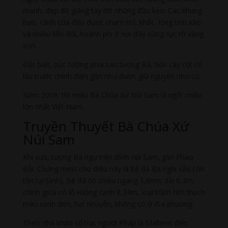
mạnh, đẹp đẽ giăng tay đỡ những đầu kèo. Các khung
bao, cánh cửa đều được chạm trổ, khắc, lộng tinh xảo
và nhiều liễn đối, hoành phi ở nơi đây cũng rực rỡ vàng
son.
Đặc biệt, bức tường phía sau tượng Bà, bốn cây cột cổ
lầu trước chính điện gần như được giữ nguyên như cũ.
Năm 2009, thì miếu Bà Chúa Xứ Núi Sam là ngôi miếu
lớn nhất Việt Nam.
Truyền Thuyết Bà Chúa Xứ
Núi Sam
Khi xưa, tượng Bà ngự trên đỉnh núi Sam, gần Pháo
Đài. Chứng minh cho điều này là bệ đá Bà ngồi vẫn còn
tồn tại (ảnh). Bệ đá có chiều ngang 1,60m; dài 0,3m,
chính giữa có lỗ vuông cạnh 0,34m, loại trầm tích thạch
màu xanh đen, hạt nhuyễn, không có ở địa phương.
Theo nhà khảo cổ học người Pháp là Malleret đến