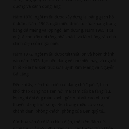
đường và cánh đồng làng.
Năm 1870, ngôi miếu được xây dựng lại bằng gạch hồ
ô dước. Năm 1962, ngôi miếu được tu sửa khang trang
bằng đá miểng và lợp ngói âm dương. Năm 1965, Hội
quý tế cho xây nới rộng nhà khách và làm hàng rào nhà
chính điện của ngôi miếu.
Năm 1972, ngôi miếu được tái thiết lớn và hoàn thành
vào năm 1976, tạo nên dáng vẻ như hiện nay, và người
thiết kế là hai kiến trúc sư Huỳnh Kim Mãng và Nguyễn
Bá Lăng.
Đến khi ấy, kiến trúc miếu có dạng chữ “quốc”, hình
khối tháp dạng hoa sen nở, mái tam cấp ba tầng lầu,
lợp ngói đại ống màu xanh, góc mái vút cao như mũi
thuyền đang lướt sóng. Bên trong miếu có võ ca,
chánh điện, phòng khách, phòng của Ban quý tế…
Các hoa văn ở cổ lầu chính điện, thể hiện đậm nét
nghệ thuật Ấn Độ. Phía trên cao, các tượng thần khỏe