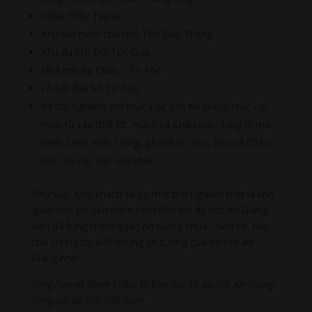
Chùa Thầy Tây An
Khu lưu niệm chủ tịch Tôn Đức Thắng
Khu du lịch Đồi Tức Dụp
Nhà mồ Ba Chúc – Tri Tôn
Lễ hội đua bò Tri Tôn
Và trải nghiệm ẩm thực Đặc sản An Giang như: các
món từ cây thốt lốt, mắm cá Châu Đốc, tung lò mò,
bánh canh Vĩnh Trung, gà đốt lá chúc, bún cá Châu
Đốc, và các đặc sản khác…
Như vậy, Quý khách sẽ có một trải nghiệm thật là khó
quên cho chuyến hành trình đến với du lịch An Giang.
Bạn đã từng tham quan An Giang chưa? Nếu có, hãy
cho chúng tôi biết những ấn tượng của bạn về An
Giang nhé!
Tổng hợp và tham khảo: Wikipedia, Sở du lịch An Giang,
Tổng cục du lịch Việt Nam.