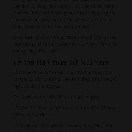
bàn thờ Hội đồng (phía trước), Tiền hiền và Hậu hiền
(hai bên), bàn thờ Cô (bên phải, có thờ một tượng nữ
thần nhỏ bằng gỗ), bàn thờ Cậu (bên trái, có thờ một
Linga bằng đá rất to, cao khoảng 1,2m)…
Theo sách Kỷ lục An Giang, 2009, thì tượng Bà là “pho
tượng bằng đá sa thạch xưa nhất Việt Nam”, và “có áo
phụng cúng nhiều nhất”.
Lễ Vía Bà Chúa Xứ Núi Sam
Lễ Vía Bà Chúa Xứ Núi Sam được tổ chức trang trọng
từ ngày 23 đến 27 tháng 4 âm lịch hàng năm, trong đó
ngày vía chính là ngày 25.
Các lễ chính Lễ Vía Bà Chúa Xứ Núi Sam gồm:
Lễ “tắm Bà” được cử hành vào lúc 0 giờ đêm 23 rạng
24 tháng 4 âm lịch.
Lễ “thỉnh sắc” tức rước sắc và bài vị Thoại Ngọc Hầu