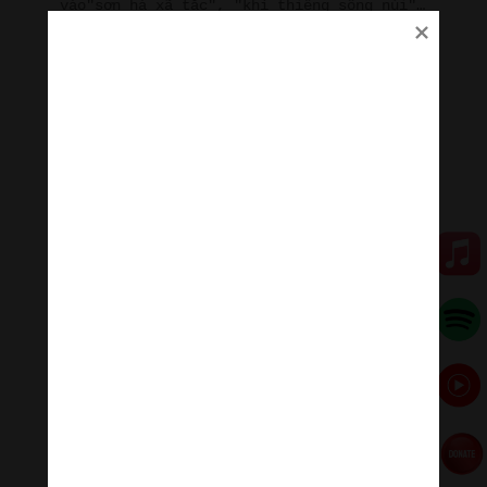
vào"sơn hà xã tắc", "khí thiêng sông núi"…
Theo Nguyễn Đức Toàn, thì:
Theo bước đường Nam tiến của dân tộc Việt, chúa
Liễu đã từ Phủ Giầy (Nam Định), Đền Sòng (Thanh
Hóa) đi về phương Nam, tạm dừng ở điện Hòn Chén
(Huế) và gặp bà Pô Nưgar tại Nha Trang, gặp bà Đen
(Linh Sơn Thánh Mẫu) ở Tây Ninh và bà Chúa Xứ ở núi
Sam, Châu Đốc… Tất cả các bà đều là một Mẹ duy
nhất trong tâm thức của tín ngưỡng và tập tục thờ
mẫu của người Việt…
Sách Kiến thức phục vụ thuyết minh du lịch giải thích
thêm:
Do ảnh hưởng
Phật giáo
, Lão giáo cùng với các tín
ngưỡng đồng bóng của dân gian mà các vị thần được
thờ chủ yếu là nữ, như: Thánh mẫu Liễu Hạnh, Thượng
Ngàn, Bà Chúa Tiên, Bà Chúa Ngọc, Bà Chúa Động, Bà
Cố Hỷ, Bà Thủy, Bà Hỏa…