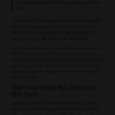
Việt Nam công nhận là Lễ hội cấp Quốc gia từ năm
2001.
Ước thế kỷ XVIII, tượng Bà được dân địa phương phát
hiện và khiêng xuống từ đỉnh núi Sam bằng 9 cô gái
đồng trinh, theo như lời dạy của Bà qua miệng “cô
đồng”, nên người dân đã lập miếu để tôn thờ.
Có ý kiến cho rằng Thoại Ngọc Hầu hoặc vợ là bà Châu
Thị Tế là người đã ban lệnh và hỗ trợ việc xây dựng
miếu. Tuy khó xác minh, nhưng biết chắc là miếu ra đời
sau khi vị quan này về đây trấn nhậm là kênh Vĩnh Tế
đã hoàn tất (1824) mang lại lợi ích rõ rệt cho lưu dân
và dân bản địa.
Kiến trúc Miếu Bà Chúa Xứ
Núi Sam
Ban đầu miếu Bà Chúa Xứ Núi Sam được cất đơn sơ
bằng tre lá, nằm trên vùng đất trũng phía tây bắc núi
Sam, lưng quay về vách núi, chính điện nhìn ra con