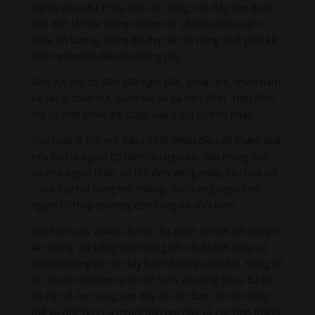
Ngoài chùa Bà Châu Đốc An Giang, nơi đây còn được
biết đến là một trong những nơi sở hữu nhiều ngôi
chùa ấn tượng, trong đó đẹp và nổi tiếng nhất phải kể
đến ngôi miếu Bà linh thiêng này.
Khu vực núi có đến 200 ngôi đền, chùa, am, miếu nằm
rải rác ở chân núi, sườn núi và cả trên đỉnh. Trên đỉnh
núi có một pháo đài được xây dựng từ thời Pháp.
Vào mùa lễ hội, nơi đây có rất nhiều điều để khám phá,
nếu bạn là người có tâm cầu nguyện, cầu mong bình
an cho người thân, có thể đến viếng miếu Bà chúa Xứ
– nơi đây nổi tiếng linh thiêng, đón hàng ngàn lượt
người từ thập phương đến cúng vái mỗi năm.
Núi Sam cao 284m, là một địa điểm du lịch nổi tiếng ở
An Giang, nổi tiếng linh thiêng nên du khách khắp cả
nước thường tìm về đây hành hương cúng bái. Đừng bỏ
lỡ chuyến đi thăm quan núi Sam và viếng Chùa Bà khi
có dịp về An Giang, nơi đây sẽ cho bạn cái nhìn tổng
thể về đức tin của người dân nơi đây và các tỉnh thành