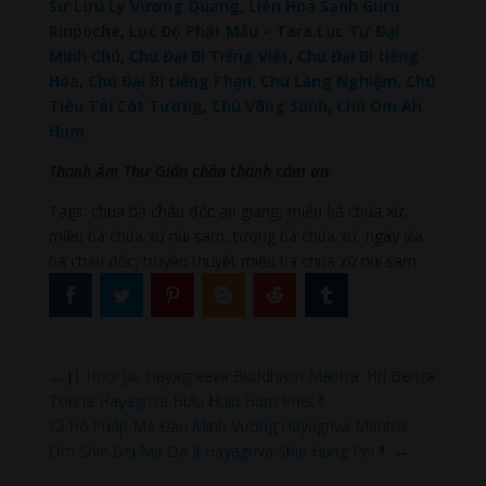
Sư Lưu Ly Vương Quang
,
Liên Hoa Sanh Guru
Rinpoche
,
Lục Độ Phật Mẫu – Tara
.
Lục Tự Đại
Minh Chú
,
Chú Đại Bi Tiếng Việt
,
Chú Đại Bi tiếng
Hoa
,
Chú Đại Bi tiếng Phạn
,
Chú Lăng Nghiệm
,
Chú
Tiêu Tai Cát Tường
,
Chú Vãng Sanh
,
Chú Om Ah
Hum
Thanh Âm Thư Giãn chân thành cảm ơn.
Tags: chùa bà châu đốc an giang, miếu bà chúa xứ,
miếu bà chúa xứ núi sam, tượng bà chúa xứ, ngày vía
bà châu đốc, truyền thuyết miếu bà chúa xứ núi sam
←
[1 Hour]🙏 Hayagreeva Buddhism Mantra: Hri Benza
Todha Hayagriva Hulu Hulu Hum Phet💊
💥 Hộ Pháp Mã Đầu Minh Vương Hayagriva Mantra:
Om Shie Bei Ma Da Ji Hayagriva Shie Hung Pei💊
→