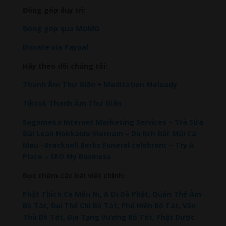
Đóng góp duy trì:
Đóng góp qua MOMO
Donate via Paypal
Hãy theo dõi chúng tôi:
Thanh Âm Thư Giãn
+
Meditation Meloady
Tiktok Thanh Âm Thư Giãn
Sagomeko Internet Marketing Services
–
Trà Sữa
Đài Loan Hokkaido Vietnam
–
Du lịch Đất Mũi Cà
Mau
–
Bracknell Berks Funeral celebrant
–
Try A
Place – SEO My Business
Đọc thêm các bài viết chính:
Phật Thích Ca Mâu Ni
,
A Di Đà Phật
,
Quán Thế Âm
Bồ Tát
,
Đại Thế Chí Bồ Tát
,
Phổ Hiền Bồ Tát
,
Văn
Thù Bồ Tát,
Địa Tạng Vương Bồ Tát
,
Phật Dược