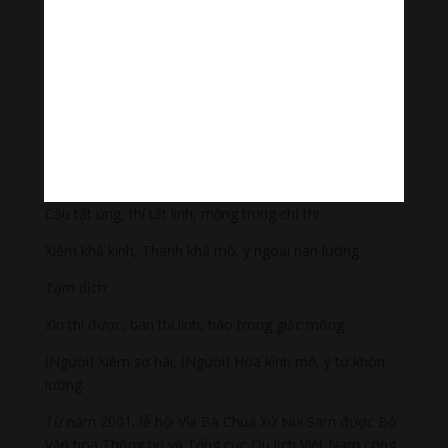
Và Bà Chúa Xứ trở thành một dạng như “Phật Bà Quan
Âm” (đối với người Việt), “Bà Mã Hậu” hay “Thiên Hậu
Nương Nương” (đối với người Hoa).
Bà được tin tưởng đến độ có rất nhiều huyền thoại về
“quyền lực linh thiêng” của Bà trong việc “ban phúc,
giáng họa” cho con người. Như hai câu liễn đối treo ở
miếu Bà như sau:
Cầu tất ứng, thí tất linh, mộng trung chỉ thi
Xiêm khả kính, Thanh khả mộ, ý ngoại nan lường.
Tạm dịch:
Xin thì được, ban thì linh, báo trong giấc mông
(Người) Xiêm sợ hãi, (Người) Hoa kính mộ, ý tứ khôn
lường.
Từ năm 2001, lễ hội Vía Bà Chúa Xứ Núi Sam được Bộ
Văn hóa Thông tin và Tổng cục Du lịch Việt Nam công