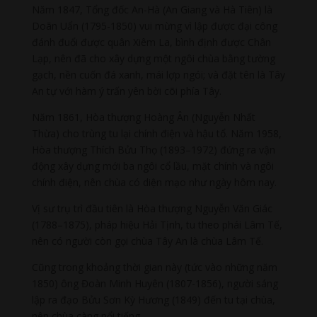
Năm 1847, Tổng đốc An-Hà (An Giang và Hà Tiên) là
Doãn Uẩn (1795-1850) vui mừng vì lập được đại công
đánh đuổi được quân Xiêm La, bình định được Chân
Lạp, nên đã cho xây dựng một ngôi chùa bằng tường
gạch, nền cuốn đá xanh, mái lợp ngói; và đặt tên là Tây
An tự với hàm ý trấn yên bời cõi phía Tây.
Năm 1861, Hòa thượng Hoàng Ân (Nguyễn Nhất
Thừa) cho trùng tu lại chính điện và hậu tổ. Năm 1958,
Hòa thượng Thích Bửu Thọ (1893–1972) đứng ra vận
động xây dựng mới ba ngôi cổ lầu, mặt chính và ngôi
chính điện, nên chùa có diện mạo như ngày hôm nay.
Vị sư trụ trì đầu tiên là Hòa thượng Nguyễn Văn Giác
(1788–1875), pháp hiệu Hải Tịnh, tu theo phái Lâm Tế,
nên có người còn gọi chùa Tây An là chùa Lâm Tế.
Cũng trong khoảng thời gian này (tức vào những năm
1850) ông Đoàn Minh Huyên (1807-1856), người sáng
lập ra đạo Bửu Sơn Kỳ Hương (1849) đến tu tại chùa,
nên chùa càng nổi tiếng.