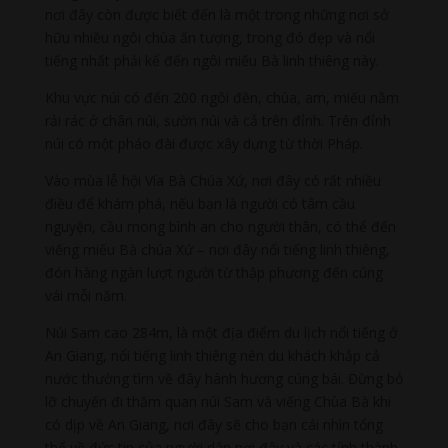
nơi đây còn được biết đến là một trong những nơi sở
hữu nhiều ngôi chùa ấn tượng, trong đó đẹp và nổi
tiếng nhất phải kể đến ngôi miếu Bà linh thiêng này.
Khu vực núi có đến 200 ngôi đền, chùa, am, miếu nằm
rải rác ở chân núi, sườn núi và cả trên đỉnh. Trên đỉnh
núi có một pháo đài được xây dựng từ thời Pháp.
Vào mùa lễ hội Vía Bà Chúa Xứ, nơi đây có rất nhiều
điều để khám phá, nếu bạn là người có tâm cầu
nguyện, cầu mong bình an cho người thân, có thể đến
viếng miếu Bà chúa Xứ – nơi đây nổi tiếng linh thiêng,
đón hàng ngàn lượt người từ thập phương đến cúng
vái mỗi năm.
Núi Sam cao 284m, là một địa điểm du lịch nổi tiếng ở
An Giang, nổi tiếng linh thiêng nên du khách khắp cả
nước thường tìm về đây hành hương cúng bái. Đừng bỏ
lỡ chuyến đi thăm quan núi Sam và viếng Chùa Bà khi
có dịp về An Giang, nơi đây sẽ cho bạn cái nhìn tổng
thể về đức tin của người dân nơi đây và các tỉnh thành