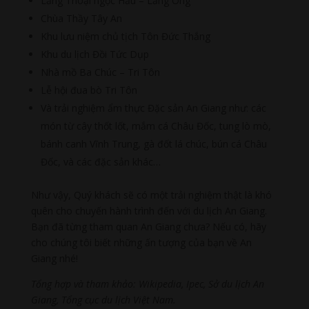
Lăng Thoại ngọc Hầu – Lăng Ông
Chùa Thầy Tây An
Khu lưu niệm chủ tịch Tôn Đức Thắng
Khu du lịch Đồi Tức Dụp
Nhà mồ Ba Chúc – Tri Tôn
Lễ hội đua bò Tri Tôn
Và trải nghiệm ẩm thực Đặc sản An Giang như: các
món từ cây thốt lốt, mắm cá Châu Đốc, tung lò mò,
bánh canh Vĩnh Trung, gà đốt lá chúc, bún cá Châu
Đốc, và các đặc sản khác…
Như vậy, Quý khách sẽ có một trải nghiệm thật là khó
quên cho chuyến hành trình đến với du lịch An Giang.
Bạn đã từng tham quan An Giang chưa? Nếu có, hãy
cho chúng tôi biết những ấn tượng của bạn về An
Giang nhé!
Tổng hợp và tham khảo: Wikipedia, Ipec, Sở du lịch An
Giang, Tổng cục du lịch Việt Nam.