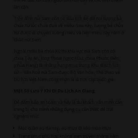
lân cận.
Trên đỉnh núi Sam còn có dấu tích bệ đá nơi tượng bà
chúa Xứ lúc chưa đưa về miếu. Sau này, tượng bà chúa
Xứ được di chuyển xuống miếu và hiện miếu này nằm ở
chân núi Sam.
Ngoài miếu bà chúa Xứ thì khu vực núi Sam còn có
chùa Tây An, lăng Thoại Ngọc Hầu, chùa Phước Điền
(chùa Hang) là những hạng mục trong Khu di tích lịch
sử – Văn hoá núi Sam được Bộ Văn hóa, Thể thao và
Du lịch Việt Nam công nhận là di tích cấp quốc gia.
Một Số Lưu Ý Khi Đi Du Lịch An Giang
Để đảm bảo an toàn, và hãy là du khách văn minh cần
trang bị cho mình những dụng cụ cần thiết để trải
nghiệm như:
Mặc quần áo dài tay, áo mưa đi vào mùa mưa
Trang phục phù hợp không gian truyền thống, tâm