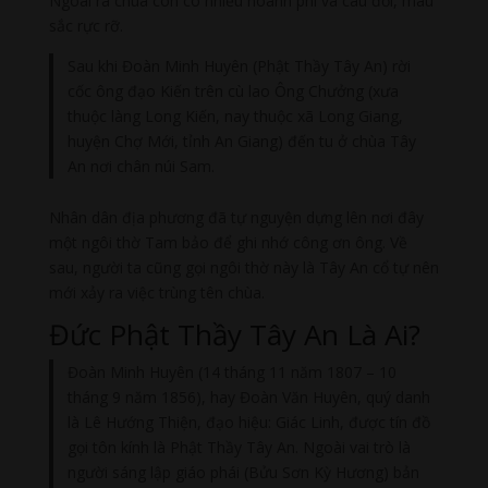
Ngoài ra chùa còn có nhiều hoành phi và câu đối, màu
sắc rực rỡ.
Sau khi Đoàn Minh Huyên (Phật Thầy Tây An) rời
cốc ông đạo Kiến trên cù lao Ông Chưởng (xưa
thuộc làng Long Kiến, nay thuộc xã Long Giang,
huyện Chợ Mới, tỉnh An Giang) đến tu ở chùa Tây
An nơi chân núi Sam.
Nhân dân địa phương đã tự nguyện dựng lên nơi đây
một ngôi thờ Tam bảo để ghi nhớ công ơn ông. Về
sau, người ta cũng gọi ngôi thờ này là Tây An cổ tự nên
mới xảy ra việc trùng tên chùa.
Đức Phật Thầy Tây An Là Ai?
Đoàn Minh Huyên (14 tháng 11 năm 1807 – 10
tháng 9 năm 1856), hay Đoàn Văn Huyên, quý danh
là Lê Hướng Thiện, đạo hiệu: Giác Linh, được tín đồ
gọi tôn kính là Phật Thầy Tây An. Ngoài vai trò là
người sáng lập giáo phái (Bửu Sơn Kỳ Hương) bản