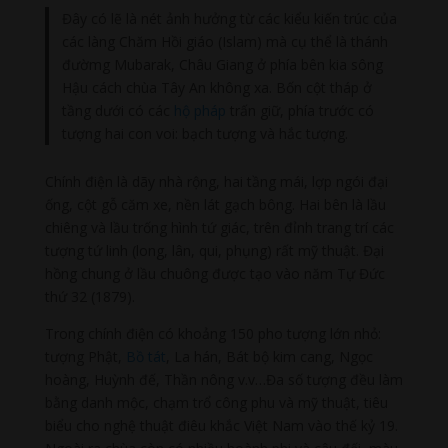
Đây có lẽ là nét ảnh hưởng từ các kiểu kiến trúc của
các làng Chăm Hồi giáo (Islam) mà cụ thể là thánh
đườmg Mubarak, Châu Giang ở phía bên kia sông
Hậu cách chùa Tây An không xa. Bốn cột tháp ở
tầng dưới có các
hộ pháp
trấn giữ, phía trước có
tượng hai con voi: bạch tượng và hắc tượng.
Chính điện là dãy nhà rộng, hai tầng mái, lợp ngói đại
ống, cột gỗ căm xe, nền lát gạch bông. Hai bên là lầu
chiêng và lầu trống hình tứ giác, trên đỉnh trang trí các
tượng tứ linh (long, lân, qui, phụng) rất mỹ thuật. Đại
hồng chung ở lầu chuông được tạo vào năm Tự Đức
thứ 32 (1879).
Trong chính điện có khoảng 150 pho tượng lớn nhỏ:
tượng Phật,
Bồ tát
, La hán, Bát bộ kim cang, Ngọc
hoàng, Huỳnh đế, Thần nông v.v…Đa số tượng đều làm
bằng danh mộc, chạm trổ công phu và mỹ thuật, tiêu
biểu cho nghệ thuật điêu khắc Việt Nam vào thế kỷ 19.