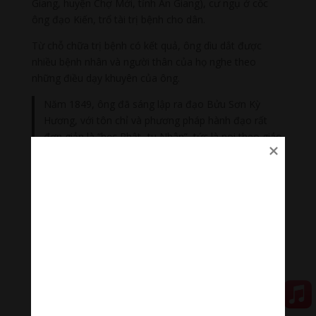
Giang, huyện Chợ Mới, tỉnh An Giang), cư ngụ ở cốc
ông đạo Kiến, trổ tài trị bệnh cho dân.
Từ chỗ chữa trị bệnh có kết quả, ông dìu dắt được
nhiều bệnh nhân và người thân của họ nghe theo
những điều dạy khuyên của ông.
Năm 1849, ông đã sáng lập ra đạo Bửu Sơn Kỳ
Hương, với tôn chỉ và phương pháp hành đạo rất
đơn giản là “học Phật- tu Nhân”, tức là noi theo giáo
lý
Đức Phật
mà tu sửa con người, tích cực thực hành
thuyết “Tứ ân (ơn)”, đó là: Ân tổ tiên cha mẹ, Ân đất
nước, Ân Tam bảo và Ân đồng bào nhân loại.
Về việc hành đạo, tuy lấy đạo Phật làm gốc, nhưng tín
đồ đạo này không cần thờ tượng Phật (trên ngôi thờ
Tam bảo chỉ cần thờ tấm trần điều màu đỏ, không cần
phải ly gia cắt ái, không cần ăn chay, cạo râu tóc, gõ
mõ tụng kinh,…và không cần phải dâng cúng những lễ
vật tốn kém (bông hoa, nước lã là đủ).