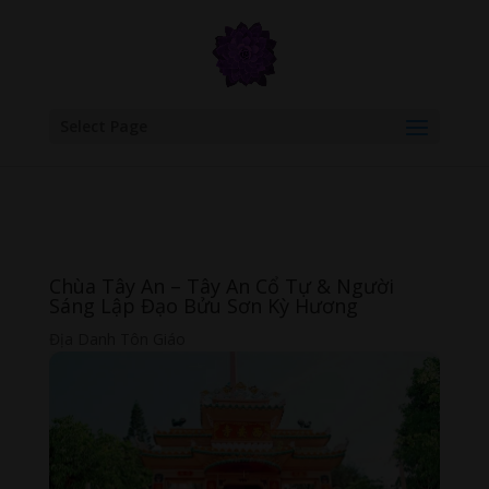
google.com, pub-6277401358830299, DIRECT, f08c47fec0942fa0
Select Page
Chùa Tây An – Tây An Cổ Tự & Người
Sáng Lập Đạo Bửu Sơn Kỳ Hương
Địa Danh Tôn Giáo