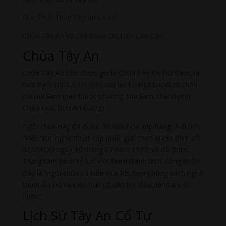
Đức Phật Thầy Tây An Là Ai?
Chùa Tây An Và Địa Điểm Du Lịch Lân Cận
Chùa Tây An
Chùa Tây An còn được gọi là Chùa Tây An Núi Sam, là
một ngôi chùa
Phật giáo
tọa lạc tại ngã ba, dưới chân
núi núi Sam (nay thuộc phường Núi Sam, thành phố
Châu Đốc, tỉnh An Giang).
Ngôi chùa này đã được Bộ Văn hóa xếp hạng là di tích
“kiến trúc nghệ thuật cấp quốc gia” theo quyết định số:
92/VH.QĐ ngày 10 tháng 07 năm 1980; và đã được
Trung tâm sách kỷ lục Việt Nam chính thức công nhận
đây là “ngôi chùa có kiến trúc kết hợp phong cách nghệ
thuật Ấn Độ và kiến trúc cổ dân tộc đầu tiên tại Việt
Nam”.
Lịch Sử Tây An Cổ Tự