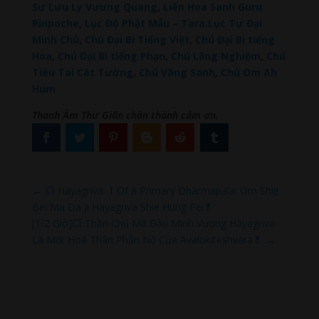
Sư Lưu Ly Vương Quang
,
Liên Hoa Sanh Guru
Rinpoche
,
Lục Độ Phật Mẫu – Tara
.
Lục Tự Đại
Minh Chú
,
Chú Đại Bi Tiếng Việt
,
Chú Đại Bi tiếng
Hoa
,
Chú Đại Bi tiếng Phạn
,
Chú Lăng Nghiệm
,
Chú
Tiêu Tai Cát Tường
,
Chú Vãng Sanh
,
Chú Om Ah
Hum
Thanh Âm Thư Giãn chân thành cảm ơn.
←
💥 Hayagriva: 1 Of 8 Primary Dharmapala: Om Shie
Bei Ma Da Ji Hayagriva Shie Hung Pei💊
[1/2 Giờ]💥 Thần Chú Mã Đầu Minh Vương Hayagriva
Là Một Hoá Thân Phẫn Nộ Của Avalokiteshvara💊
→