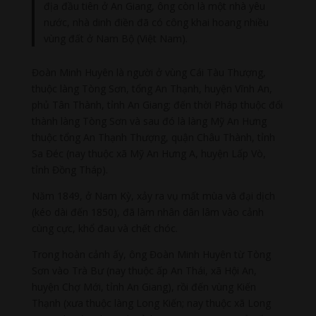
địa đầu tiên ở An Giang, ông còn là một nhà yêu
nước, nhà dinh điền đã có công khai hoang nhiều
vùng đất ở Nam Bộ (Việt Nam).
Đoàn Minh Huyên là người ở vùng Cái Tàu Thượng,
thuộc làng Tòng Sơn, tổng An Thạnh, huyện Vĩnh An,
phủ Tân Thành, tỉnh An Giang; đến thời Pháp thuộc đổi
thành làng Tòng Sơn và sau đó là làng Mỹ An Hưng
thuộc tổng An Thạnh Thượng, quận Châu Thành, tỉnh
Sa Đéc (nay thuộc xã Mỹ An Hưng A, huyện Lấp Vò,
tỉnh Đồng Tháp).
Năm 1849, ở Nam Kỳ, xảy ra vụ mất mùa và đại dịch
(kéo dài đến 1850), đã làm nhân dân lâm vào cảnh
cùng cực, khổ đau và chết chóc.
Trong hoàn cảnh ấy, ông Đoàn Minh Huyên từ Tòng
Sơn vào Trà Bư (nay thuộc ấp An Thái, xã Hội An,
huyện Chợ Mới, tỉnh An Giang), rồi đến vùng Kiến
Thạnh (xưa thuộc làng Long Kiến; nay thuộc xã Long