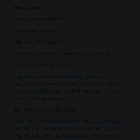
Đóng góp duy trì:
Đóng góp qua MOMO
Donate via Paypal
Hãy theo dõi chúng tôi:
Thanh Âm Thư Giãn
+
Meditation Meloady
Tiktok Thanh Âm Thư Giãn
Sagomeko Internet Marketing Services
–
Trà Sữa
Đài Loan Hokkaido Vietnam
–
Du lịch Đất Mũi Cà
Mau
–
Bracknell Berks Funeral celebrant
–
Try A
Place – SEO My Business
Đọc thêm các bài viết chính:
Phật Thích Ca Mâu Ni
,
A Di Đà Phật
,
Quán Thế Âm
Bồ Tát
,
Đại Thế Chí Bồ Tát
,
Phổ Hiền Bồ Tát
,
Văn
Thù Bồ Tát,
Địa Tạng Vương Bồ Tát
,
Phật Dược