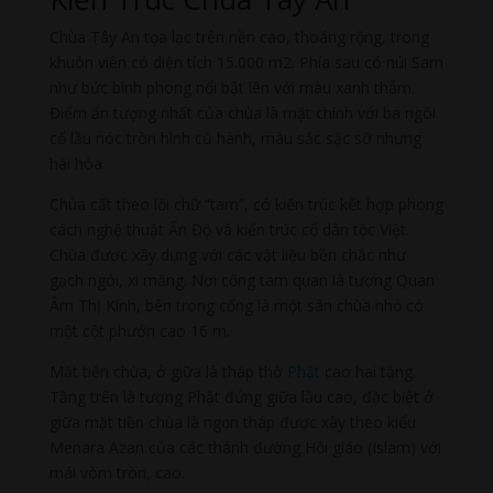
Chùa Tây An tọa lạc trên nền cao, thoáng rộng, trong
khuôn viên có diện tích 15.000 m2. Phía sau có núi Sam
như bức bình phong nổi bật lên với màu xanh thẫm.
Điểm ấn tượng nhất của chùa là mặt chính với ba ngôi
cổ lầu nóc tròn hình củ hành, màu sắc sặc sỡ nhưng
hài hòa.
Chùa cất theo lối chữ “tam”, có kiến trúc kết hợp phong
cách nghệ thuật Ấn Độ và kiến trúc cổ dân tộc Việt.
Chùa được xây dựng với các vật liệu bền chắc như
gạch ngói, xi măng. Nơi cổng tam quan là tượng Quan
Âm Thị Kính, bên trong cổng là một sân chùa nhỏ có
một cột phướn cao 16 m.
Mặt tiền chùa, ở giữa là tháp thờ
Phật
cao hai tầng.
Tầng trên là tượng Phật đứng giữa lầu cao, đặc biệt ở
giữa mặt tiền chùa là ngọn tháp được xây theo kiểu
Menara Azan của các thánh đường Hồi giáo (Islam) với
mái vòm tròn, cao.