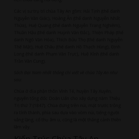
Các vị sư trụ trì chùa Tây An gồm: Hải Tịnh (thế danh
Nguyễn Văn Giác), Hoàng Ân (thế danh Nguyễn Nhất
Thừa), Huệ Quang (thế danh Nguyễn Trang Nghiêm),
Thuần Hậu (thế danh Huỳnh Văn Đắc), Thiện Pháp (thế
danh Ngô Văn Hòa), Thích Bửu Thọ (thế danh Nguyễn
Thế Mật), Huệ Châu (thế danh Hồ Thạch Hùng), Định
Long (thế danh Phạm Văn Trực), Huệ Kỉnh (thế danh
Trần Văn Cung).
Sách Đại Nam nhất thống chí viết về chùa Tây An như
sau:
Chùa ở địa phận thôn Vĩnh Tế, huyện Tây Xuyên,
nguyên tổng đốc Doãn Uẩn cho xây dựng năm Thiệu
Trị thứ 7 (1847). Chùa đứng trên núi, mặt trước trông
ra tỉnh thành, phía sau dựa vào vòm núi, tiếng người
vắng lặng, cổ thụ âm u, cũng là một thắng cảnh thiền
lâm vậy.
Kiến Trúc Chùa Tây An