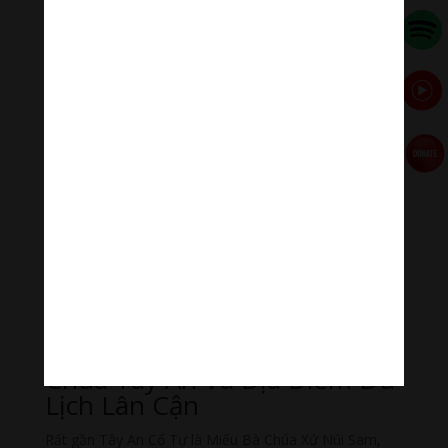
Phật Thầy Tây An là một nhà yêu nước ẩn dưới chiếc
áo nhà tu. Ông vừa trị bệnh cứu người, vừa quy tụ
nông dân nghèo khai hoang, vừa phổ biến “Tứ ân”, mà
trong đó “Ân đất nước” rất được chú trọng.
Điểm đáng lưu ý nữa, đó là những “trại ruộng” mà ông
lập ra chỉ là hình thức, thực chất đấy là căn cứ tập hợp
nông dân chống lại chính sách cai trị hà khắc của nhà
Nguyễn.
Sau này, khi thực dân Pháp đến xâm lược, thì những
nơi ấy trở thành những căn cứ chống ngoại xâm, nhiều
tín đồ của ông trở thành nghĩa quân (để đền ơn đất
nước), mà cuộc khởi nghĩa Bảy Thưa (1867 -1873) do
Trần Văn Thành (đại đệ tử của Phật Thầy Tây An) phát
động, là một minh chứng.
Chùa Tây An Và Địa Điểm Du
Lịch Lân Cận
Rất gần Tây An Cổ Tự là Miếu Bà Chúa Xứ Núi Sam,