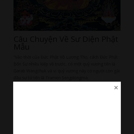
Câu Chuyện Về Sư Diện Phật
Mẫu
“Vào thời của Đức Phật Vô Lượng Thọ, cách Đức Phật
Bổn Sư nhiều kiếp về trước, có một quỷ vương tên là
Garab Wangchuk và vị quỷ vương này có người con gái
đầu sư tử tên là Tramen Sengdongma.
Do ưa thích tàn sát và nhiễu hại những người tu hành,
nữ quỷ này đã làm cho thế giới trở nên tràn đầy những
thế lực ma quỷ và khiến cho giáo lý của Đức Phật Vô
Lượng Thọ bị suy yếu. Lúc bấy giờ, trí tuệ của chư Phật
hóa hiện thành một vị Dakini Đầu Sư Tử (Sư Diện Phật
Mẫu), được chư Phật phú chúc oai đức và lòng từ bi để
hóa độ vị nữ quỷ.