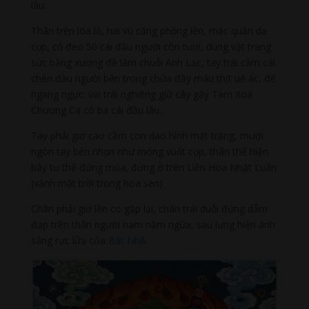
lâu.
Thân trên lõa lồ, hai vú căng phồng lên, mặc quần da
cọp, cổ đeo 50 cái đầu người còn tươi, dùng vật trang
sức bằng xương đề làm chuỗi Anh Lạc, tay trái cầm cái
chén đầu người bên trong chứa đầy máu thịt uế ác, để
ngang ngực; vai trái nghiêng giữ cây gậy Tam Xoa
Chương Ca có ba cái đầu lâu.
Tay phải giơ cao cầm con dao hình mặt trăng, mười
ngón tay bén nhọn như móng vuốt cọp, thân thể hiện
bày tư thế đứng múa, đứng ở trên Liên Hoa Nhật Luân
(vành mặt trời trong hoa sen).
Chân phải giơ lên co gập lại, chân trái duỗi đứng dẫm
đạp trên thân người nam nằm ngửa, sau lưng hiện ánh
sáng rực lửa của
Bát Nhã
.