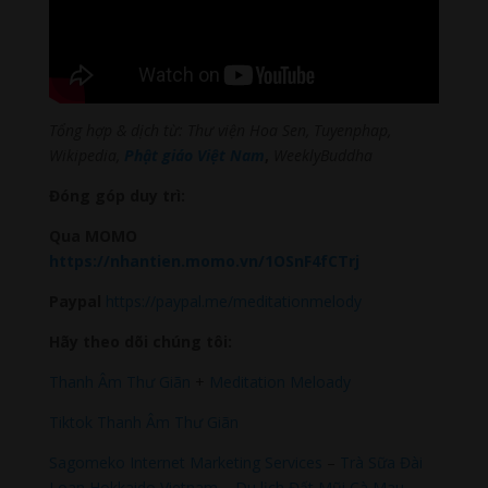
Tổng hợp & dịch từ: Thư viện Hoa Sen, Tuyenphap,
Wikipedia,
Phật giáo Việt Nam
,
WeeklyBuddha
Đóng góp duy trì:
Qua MOMO
https://nhantien.momo.vn/1OSnF4fCTrj
Paypal
https://paypal.me/meditationmelody
Hãy theo dõi chúng tôi:
Thanh Âm Thư Giãn
+
Meditation Meloady
Tiktok Thanh Âm Thư Giãn
Sagomeko Internet Marketing Services
–
Trà Sữa Đài
Loan Hokkaido Vietnam
–
Du lịch Đất Mũi Cà Mau
–