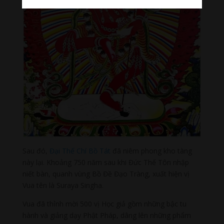
Sau đó,
Đại Thế Chí Bồ Tát
đã niêm phong kho tàng
này lại. Khoảng 750 năm sau khi Đức Thế Tôn nhập
niết bàn, quanh vùng Bồ Đề Đạo Tràng, xuất hiện vị
Vua tên là Suraya Singha.
Vua đã thỉnh mời 500 vị Học giả gồm những bậc tu
hành và giảng dạy Phật Pháp, dâng lên những phẩm