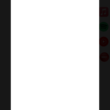
Khi vị Dakini nhập vào tam muội, Ngài lưu xuất vô số
hóa hiện và hàng phục tất cả quỷ ma. Nữ quỷ chịu
khuất phục trước oai đức to lớn của Sư Diện Phật
Mẫu.
Đến thời đại của Đức Bổn sư Thích Ca Mâu Ni, Đại Thế
Chí
Bồ Tát
đã thỉnh cầu Đức Thế Tôn chỉ dạy phương
tiện tiêu trừ bóng đêm vô minh. Đức Thế Tôn nhập vào
Phục Ma Tam Muội và chỉ dạy trọn vẹn giáo lý về Sư
Diện Phật Mẫu.