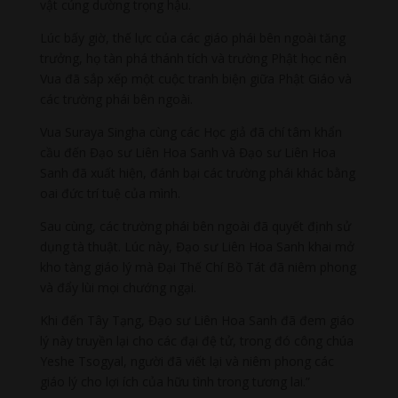
vật cúng dường trọng hậu.
Lúc bấy giờ, thế lực của các giáo phái bên ngoài tăng
trưởng, họ tàn phá thánh tích và trường Phật học nên
Vua đã sắp xếp một cuộc tranh biện giữa Phật Giáo và
các trường phái bên ngoài.
Vua Suraya Singha cùng các Học giả đã chí tâm khẩn
cầu đến Đạo sư Liên Hoa Sanh và Đạo sư Liên Hoa
Sanh đã xuất hiện, đánh bại các trường phái khác bằng
oai đức trí tuệ của mình.
Sau cùng, các trường phái bên ngoài đã quyết định sử
dụng tà thuật. Lúc này, Đạo sư Liên Hoa Sanh khai mở
kho tàng giáo lý mà Đại Thế Chí Bồ Tát đã niêm phong
và đẩy lùi mọi chướng ngại.
Khi đến Tây Tạng, Đạo sư Liên Hoa Sanh đã đem giáo
lý này truyền lại cho các đại đệ tử, trong đó công chúa
Yeshe Tsogyal, người đã viết lại và niêm phong các
giáo lý cho lợi ích của hữu tình trong tương lai.”