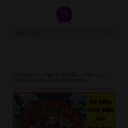
google.com, pub-6277401358830299, DIRECT, f08c47fec0942fa0
Select Page
Hộ Pháp Sư Diện Phật Mẫu – The Lion
Faced Dakini – Senge Dongma
Âm Thanh Chữa Lành
,
Kim Cang Thừa
,
Uncategorized