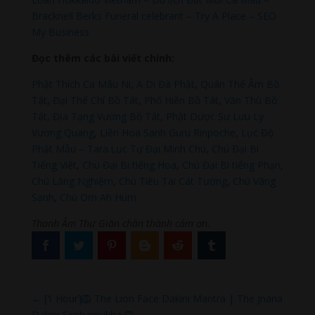
Bracknell Berks Funeral celebrant
–
Try A Place – SEO
My Business
Đọc thêm các bài viết chính:
Phật Thích Ca Mâu Ni
,
A Di Đà Phật
,
Quán Thế Âm Bồ
Tát
,
Đại Thế Chí Bồ Tát
,
Phổ Hiền Bồ Tát
,
Văn Thù Bồ
Tát,
Địa Tạng Vương Bồ Tát
,
Phật Dược Sư Lưu Ly
Vương Quang
,
Liên Hoa Sanh Guru Rinpoche
,
Lục Độ
Phật Mẫu – Tara
.
Lục Tự Đại Minh Chú
,
Chú Đại Bi
Tiếng Việt
,
Chú Đại Bi tiếng Hoa
,
Chú Đại Bi tiếng Phạn
,
Chú Lăng Nghiệm
,
Chú Tiêu Tai Cát Tường
,
Chú Vãng
Sanh
,
Chú Om Ah Hum
Thanh Âm Thư Giãn chân thành cảm ơn.
←
[1 Hour]🦁 The Lion Face Dakini Mantra | The Jnana
Dakini Simhamukha 🦁