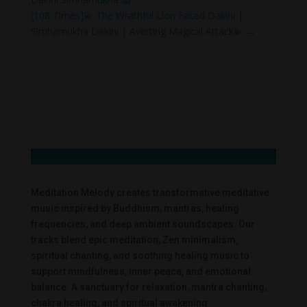
[108 Times]💫 The Wrathful Lion Faced Dakini |
Simhamukha Dakini | Averting Magical Attack💫
→
Meditation Melody creates transformative meditative
music inspired by Buddhism, mantras, healing
frequencies, and deep ambient soundscapes. Our
tracks blend epic meditation, Zen minimalism,
spiritual chanting, and soothing healing music to
support mindfulness, inner peace, and emotional
balance. A sanctuary for relaxation, mantra chanting,
chakra healing, and spiritual awakening.