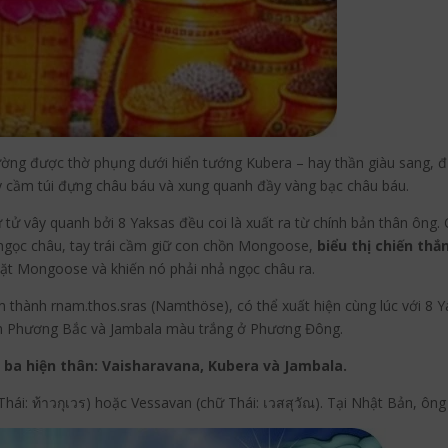
ường được thờ phụng dưới hiển tướng Kubera – hay thần giàu sang, đư
tay cầm túi đựng châu báu và xung quanh đầy vàng bạc châu báu.
 tử vây quanh bởi 8 Yaksas đều coi là xuất ra từ chính bản thân ông.
 ngọc châu, tay trái cầm giữ con chồn Mongoose,
biểu thị chiến th
 chặt Mongoose và khiến nó phải nhả ngọc châu ra.
 thành rnam.thos.sras (Namthöse), có thể xuất hiện cùng lúc với 8 Y
ẫm Phương Bắc và Jambala màu trắng ở Phương Đông.
ả ba hiện thân: Vaisharavana, Kubera và Jambala.
Thái: ท้าวกุเวร) hoặc Vessavan (chữ Thái: เวสสุวัณ). Tại Nhật Bản, 