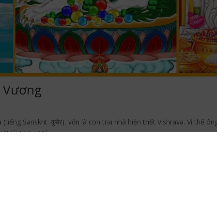
n Vương
iếng Sanskrit: कुबेर), vốn là con trai nhà hiền triết Vishrava. Vì thế ông
Việt là Tỳ Sa Môn.
yện cả ngàn năm và vì vậy vị thần sáng tạo Brahma ban cho sự bất tử,
a trở thành một vị Hộ thế (phiên âm Sanskrit: lokapāla), trấn giữ phư
n.
ân mình mặc giáp trụ. Tuy nhiên, thân hình lục với khuôn mặt vàng, 