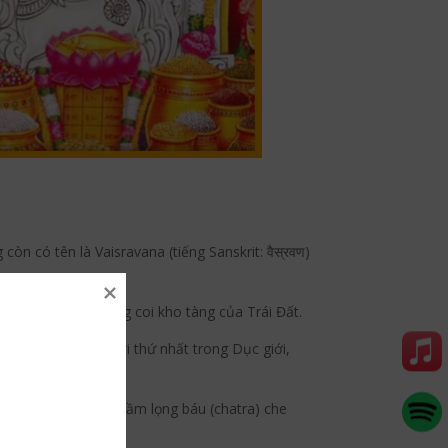
 còn có tên là Vaisravana (tiếng Sanskrit: वैस्रवण)
 giàu sang và trông coi kho tàng của Trái Đất.
ơng Bắc của cõi trời thứ nhất trong Dục giới,
mang mũ giáp, tay cầm lọng báu (chatra) che