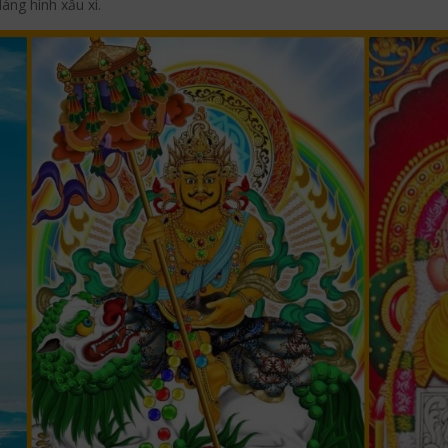
áng hình xấu xí.
Pinterest
Blogger
reddit
Tu