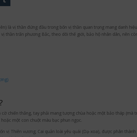
ên) là vị thần đứng đầu trong bốn vị thần quan trọng mang danh hiệ
 vị thần trấn phương Bắc, theo dõi thế giới, bảo hộ nhân dân, nên c
ương)
?
m cờ chiến thắng, tay phải mang tượng chùa hoặc một bảo tháp (mà 
, hoặc một con chuột màu bạc phun ngọc.
ốn vị Thiên vương; Cai quản loài yêu quái (Dạ-xoa), được phân thành h