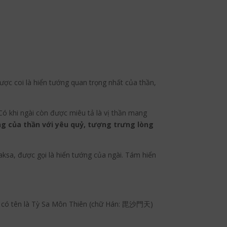
ợc coi là hiển tướng quan trọng nhất của thần,
 Có khi ngài còn được miêu tả là vị thần mang
ắng của thần với yêu quỷ, tượng trưng lòng
aksa, được gọi là hiển tướng của ngài. Tám hiển
ông có tên là Tỳ Sa Môn Thiên (chữ Hán: 毘沙門天)