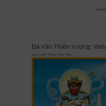
google.com, pub-6277401358830299, DIRECT, f08c47fec0942fa0
Hom
Đa Văn Thiên Vương: Vais
Kim Cang Thừa
,
Phật Giáo