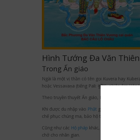
Hình Tướng Đa Văn Thiê
Trong Ấn giáo
Ngài là một vị thần có tên gọi Kuvera hay Kubera (t
hoặc Vessavaṇa (tiếng Pali: कुवॆर), phiên âm Hán 
Theo truyền thuyết Ấn giáo, Kubera đã tu khổ lu
Khi được du nhập vào
Phật
giáo Ấn Độ, Vaisravan
chế phục chúng ma, bảo hộ tài sản của nhân gia
Cũng như các
Hộ pháp
khác, thần được mô tả th
chở cho nhân gian.