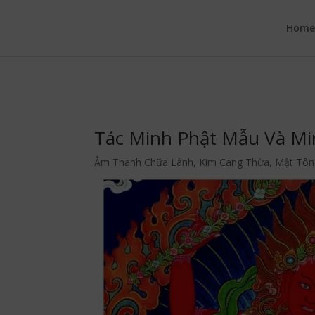
google.com, pub-6277401358830299, DIRECT, f08c47fec0942fa0
Hom
Tác Minh Phật Mẫu Và M
Âm Thanh Chữa Lành
,
Kim Cang Thừa
,
Mật Tôn