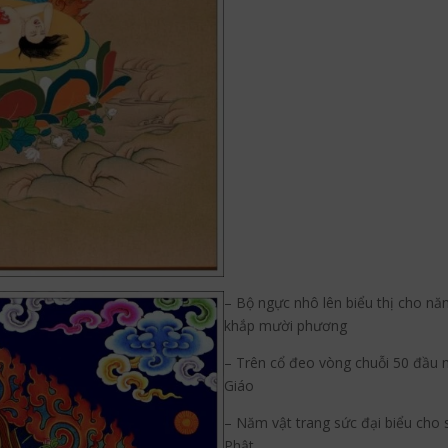
– Bộ ngực nhô lên biểu thị cho năn
khắp mười phương
Pinterest
– Trên cổ đeo vòng chuỗi 50 đầu n
umblr
Giáo
– Năm vật trang sức đại biểu ch
Phật