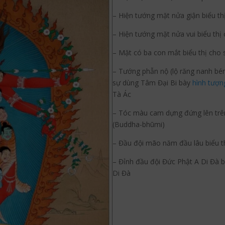
umblr
– Hiện tướng mặt nửa giận biểu th
– Hiện tướng mặt nửa vui biểu thị 
– Mặt có ba con mắt biểu thị cho 
– Tướng phẫn nộ (lộ răng nanh bé
sự dùng Tâm Đại Bi bày
hình tượn
Tà Ác
– Tóc màu cam dựng đứng lên trên
(Buddha-bhūmi)
– Đầu đội mão năm đầu lâu biểu t
– Đỉnh đầu đội Đức Phật A Di Đà 
Di Đà