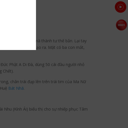
, rồi giương cung mà thành tư thế bắn. Lại tay
u Bát La hồng chế tạo ra. Mặt có ba con mắt,
Đức Phật A Di Đà, dùng 50 cái đầu người nhỏ
g Chết).
ng, chân trái đạp lên trên trái tim của Ma Nữ
í Huệ
Bát Nhã
.
i Nhu (Kính Ái) biểu thị cho sự nhiếp phục Tâm