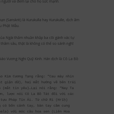
n người và đem lại cho họ sức mạnh.
ạn (Sanskrit) là Kurukulla hay Kurukulle, dịch âm
hu Phật Mẫu.
ủa Ngài thấm nhuần khắp ba cõi gánh vác tự
 thâm sâu, thật là không có thể so sánh nghĩ
iáo Vương Nghi Quỹ Kinh. Hán dịch là Cô La Bồ
ảo Kim Cương Tạng rằng: “Cau mày nhin 
t giận dữ), hai mắt hướng về bên trái 
 (mắt tin yêu)…Lại nói rằng: “Nay Ta 
n, lược nói Cô La Bồ Tát đối với các 
tựu Pháp Tín Ái. Từ chữ Ri (Hrīḥ) 
 có bốn cánh tay, bàn tay cầm cung 
ala) với móc câu hoa sen (Liên Hoa 