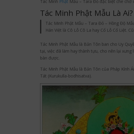
Tác Minh
Phật
Mẫu – Tara Đỏ đặc biệt che chở c
Tác Minh Phật Mẫu Là Ai?
Tác Minh Phật Mẫu – Tara Đỏ – Hồng Độ Mẫu (Tê
Hán Việt là Cô Lỗ Cô La hay Cổ Lỗ Cổ Liệt. C
Tác Minh Phật Mẫu là Bản Tôn ban cho Uy Quyề
tại, việc đã làm hay thành tựu, cho nên lại xưn
bàn được.
Tác Minh Phật Mẫu là Bản Tôn của Pháp Kính Ái
Tát (Kurukulla-bodhisatva).
Facebook
Twitter
Blogger
reddit
T