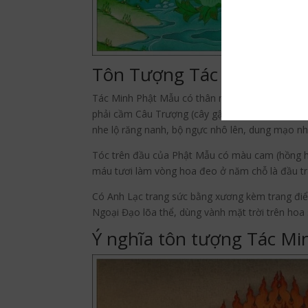
Tôn Tượng Tác Minh Phậ
Tác Minh Phật Mẫu có thân màu hồng (Đỏ), một m
phải cầm Câu Trượng (cây gậy có móc câu) do ho
nhe lộ răng nanh, bộ ngực nhô lên, dung mạo nh
Tóc trên đầu của Phật Mẫu có màu cam (hồng ho
máu tươi làm vòng hoa đeo ở năm chỗ là đầu trán,
Có Anh Lạc trang sức bằng xương kèm trang điểm
Ngoại Đạo lõa thể, dùng vành mặt trời trên hoa
Ý nghĩa tôn tượng Tác M
Facebook
Twitter