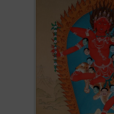
Blogger
reddit
T