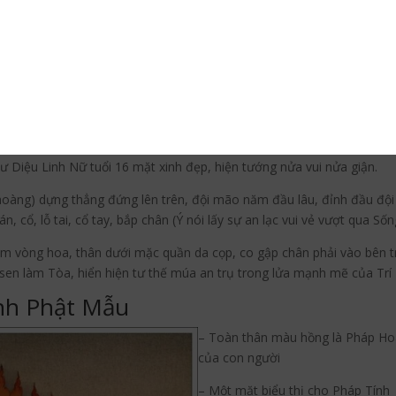
t Mẫu
ặt và bốn cánh tay, hai tay cầm cung tên kết từ hoa Ưu Bát La hồng
a Ưu Bát La hồng tạo thành, tiếp đến tay trái cầm sợi dây do hoa Ư
ư Diệu Linh Nữ tuổi 16 mặt xinh đẹp, hiện tướng nửa vui nửa giận.
àng) dựng thẳng đứng lên trên, đội mão năm đầu lâu, đỉnh đầu đội 
 cổ, lỗ tai, cổ tay, bắp chân (Ý nói lấy sự an lạc vui vẻ vượt qua Sốn
 vòng hoa, thân dưới mặc quần da cọp, co gập chân phải vào bên tro
 sen làm Tòa, hiển hiện tư thế múa an trụ trong lửa mạnh mẽ của Tr
inh Phật Mẫu
– Toàn thân màu hồng là Pháp Hoà
của con người
Pinterest
– Một mặt biểu thị cho Pháp Tính