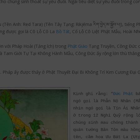
ho chúng sinh thoát sự yếu đuối. Ngài tiêu diệt sự yếu đuối trong co
n Anh: Red Tara) (Tên Tây Tạng: Rikjéma རིག་བྱེད་མ་སྐྱོབ་པ།), tiếng Ph
ũng được gọi là Cô Lỗ Cô La
Bồ Tát
, Cổ Lỗ Cô Liệt Phật Mẫu, Hoài N
n với Pháp Hoài (Tăng ích) trong
Phật Giáo
Tạng Truyền, Công Đức c
g là Tam Giới Tự Tại Không Hành Mẫu, Công Đức ấy rộng lớn thù thắng
. Pháp ấy được thấy ở Phật Thuyết Đại Bi Không Trí Kim Cương Đại G
Kinh ghi rằng: “
Đức Phật
 b
Pinterest
ngó gọi là Phẫn Nộ Nhãn (Mắ
nhìn ngó gọi là Tín Ái Nhãn
umblr
ở trong 12 Nghi Quỹ rộng lớ
chúng sinh mau chóng thành 
quán tưởng Bản Tôn màu hồng
tên, cầm hoa Ưu Bát La (Utp