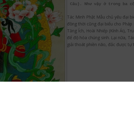
Câu). Như vậy ở trong ba c
Tác Minh Phật Mẫu chủ yếu đại bi
đồng thời cũng đại biểu cho Pháp 
Tăng Ích, Hoài Nhiếp (Kính Ái), T
để độ hóa chúng sinh. Lại nữa, T
giải thoát phiền não, đắc được tự t