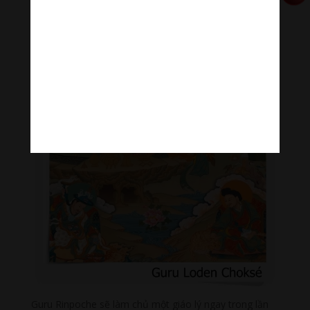
Guru Rinpoche sẽ làm chủ một giáo lý ngay trong lần