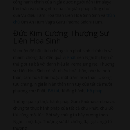
công hạnh chính của Ngài được người dân Himalaya
tán thán và tưởng nhớ qua các giáo pháp cũng như
qua Vũ điệu Tám Hóa thân Liên Hoa Sinh Sinh và
thần
chú
Om Ah Hum Vajra Guru Padma Siddhi Hum.
Đức Kim Cương Thượng Sư
Liên Hoa Sinh
Vì muốn độ hữu tình chúng sinh phát sinh chính tín và
nhanh chóng đạt đến quả vị
Phật
nên Ngài thị hiện ở
thế giới Ta bà với danh hiệu là Pema Jung Ne. Thượng
sư Liên Hoa Sinh có rất nhiều hoá thân, như ba hoá
thân, tám hoá thân hoặc một trăm hoá thân…, song
tựu chung, Ngài là hiện thân tinh túy của tất cả mười
phương chư Phật,
Bồ tát
, Không hành,
Hộ pháp
.
Thông qua sự thực hành pháp Guru Padmasambhava,
chúng ta thực hành pháp của tất cả chư Phật, chư Bồ
tát cùng một lúc. Bởi vậy chúng ta hãy nương theo
Ngài – một bậc Thượng sư đã chứng đạt giác ngộ tối
thượng.