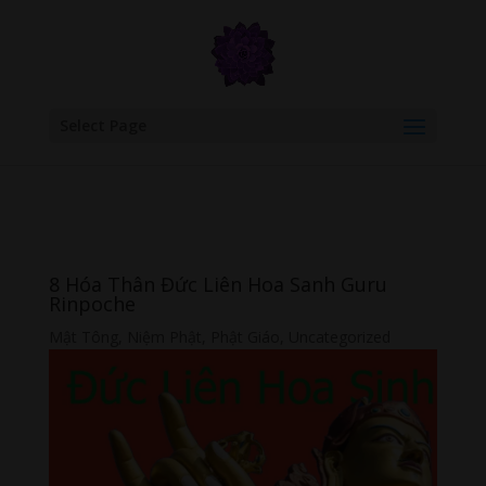
google.com, pub-6277401358830299, DIRECT, f08c47fec0942fa0
Select Page
8 Hóa Thân Đức Liên Hoa Sanh Guru
Rinpoche
Mật Tông
,
Niệm Phật
,
Phật Giáo
,
Uncategorized