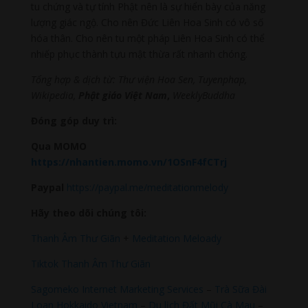
tu chứng và tự tính Phật nên là sự hiển bày của năng
lượng giác ngộ. Cho nên Đức Liên Hoa Sinh có vô số
hóa thân. Cho nên tu một pháp Liên Hoa Sinh có thể
nhiếp phục thành tựu mật thừa rất nhanh chóng.
Tổng hợp & dịch từ: Thư viện Hoa Sen, Tuyenphap,
Wikipedia,
Phật giáo
Việt Nam
,
WeeklyBuddha
Đóng góp duy trì:
Qua MOMO
https://nhantien.momo.vn/1OSnF4fCTrj
Paypal
https://paypal.me/meditationmelody
Hãy theo dõi chúng tôi:
Thanh Âm Thư Giãn
+
Meditation Meloady
Tiktok Thanh Âm Thư Giãn
Sagomeko Internet Marketing Services
–
Trà Sữa Đài
Loan Hokkaido Vietnam
–
Du lịch Đất Mũi Cà Mau
–