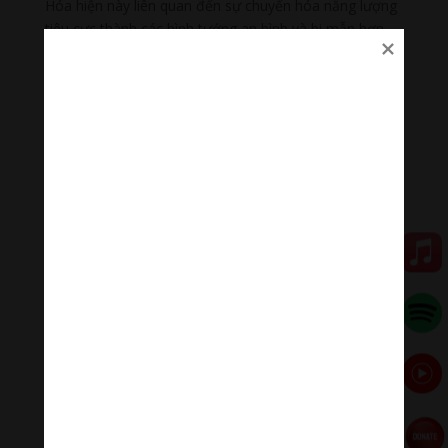
Hóa hiện này liên quan đến sự chuyển hóa năng lượng
tiêu cực thành các hình tướng an bình và bi mẫn hơn,
phát triển năng lực và hiển bày sự thúc giục bên trong
của Đạo Sư Liên Hoa Sinh, tâm yếu của từ và bi.
Trong hình tướng này, Ngài ngồi trên bông sen, khoác
ba y của một tu sĩ, bên trong Ngài mặc một chiếc áo
màu xanh dương. Ngài cầm vương trượng kim cương
của tình yêu thương từ ái bên tay phải và bát sọ của trí
tuệ sáng suốt của Yogi bên tay trái. Ngài có một chĩa
ba đặc biệt gọi là Khatvanga của một vị Yogi lang
thang.
5. Guru Loden Choksé – Đạo Sư
Thánh Chủng Trí