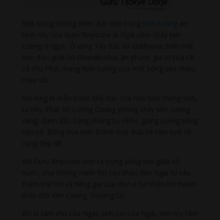
Một trong những điểm đặc biệt trong
hình tướng
an
bình này của Guru Rinpoche là Ngài cầm chày kim
cương ở ngực. Ở vùng Tây Bắc xứ Oddiyana, trên một
hòn đảo giữa hồ Dhanakosha, ân phước gia trì của tất
cả chư Phật mang hình tướng của một bông sen nhiều
màu sắc.
Với lòng bi mẫn trước khổ đau của hữu tình chúng sinh,
từ tim, Phật Vô Lượng Quang phóng chày kim cương
vàng, đánh dấu bằng chủng tự HRIH, giáng xuống bông
sen nở. Bông hoa biến thành một đứa bé tám tuổi vô
cùng đẹp đẽ.
Khi Guru Rinpoche sinh ra trong bông sen giữa hồ
nước, chư Không Hành Nữ cầu khẩn đến Ngài từ sâu
thẳm trái tim và tiếng gọi của chư vị tự nhiên trở thành
thần chú Kim Cương Thượng Sư.
Đó là tâm chú của Ngài, sinh lực của Ngài, tinh túy tâm