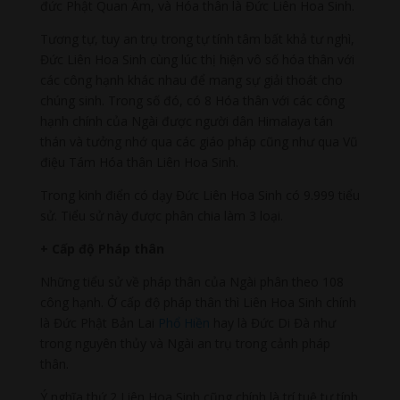
đức Phật Quan Âm, và Hóa thân là Đức Liên Hoa Sinh.
Tương tự, tuy an trụ trong tự tính tâm bất khả tư nghì,
Đức Liên Hoa Sinh cùng lúc thị hiện vô số hóa thân với
các công hạnh khác nhau để mang sự giải thoát cho
chúng sinh. Trong số đó, có 8 Hóa thân với các công
hạnh chính của Ngài được người dân Himalaya tán
thán và tưởng nhớ qua các giáo pháp cũng như qua Vũ
điệu Tám Hóa thân Liên Hoa Sinh.
Trong kinh điển có dạy Đức Liên Hoa Sinh có 9.999 tiểu
sử. Tiểu sử này được phân chia làm 3 loại.
+ Cấp độ Pháp thân
Những tiểu sử về pháp thân của Ngài phân theo 108
công hạnh. Ở cấp độ pháp thân thì Liên Hoa Sinh chính
là Đức Phật Bản Lai
Phổ Hiền
hay là Đức Di Đà như
trong nguyên thủy và Ngài an trụ trong cảnh pháp
thân.
Ý nghĩa thứ 2 Liên Hoa Sinh cũng chính là trí tuệ tự tính