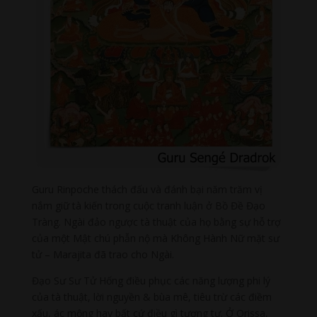
Guru Rinpoche thách đấu và đánh bại năm trăm vị
nắm giữ tà kiến trong cuộc tranh luận ở Bồ Đề Đạo
Tràng. Ngài đảo ngược tà thuật của họ bằng sự hỗ trợ
của một Mật chú phẫn nộ mà Không Hành Nữ mặt sư
tử – Marajita đã trao cho Ngài.
Đạo Sư Sư Tử Hống điều phục các năng lượng phi lý
của tà thuật, lời nguyền & bùa mê, tiêu trừ các điềm
xấu, ác mộng hay bất cứ điều gì tương tự. Ở Orissa,