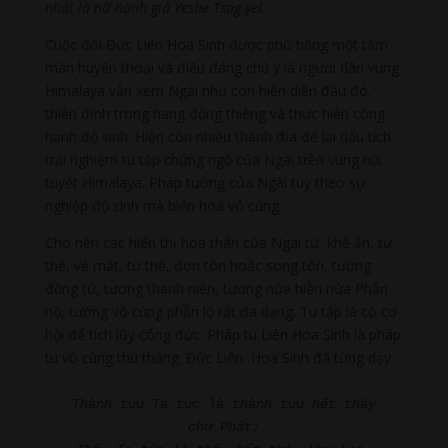
nhất là nữ hành giả Yeshe Tsog-yel.
Cuộc đời Đức Liên Hoa Sinh được phủ bằng một tấm
màn huyền thoại và điều đáng chú ý là người dân vùng
Himalaya vẫn xem Ngài như còn hiện diện đâu đó,
thiền định trong hang động thiêng và thực hiện công
hạnh độ sinh. Hiện còn nhiều thánh địa để lại dấu tích
trải nghiệm tu tập chứng ngộ của Ngài trên vùng núi
tuyết Himalaya. Pháp tướng của Ngài tuỳ theo sự
nghiệp độ sinh mà biến hoá vô cùng.
Cho nên các hiển thị hóa thân của Ngài từ khế ấn, tư
thế, vẻ mặt, tư thế, đơn tôn hoặc song tôn, tướng
đồng tử, tướng thanh niên, tướng nửa hiền nửa Phẫn
nộ, tướng vô cùng phẫn lộ rất đa dạng. Tu tập là có cơ
hội để tích lũy công đức. Pháp tu Liên Hoa Sinh là pháp
tu vô cùng thù thắng. Đức Liên Hoa Sinh đã từng dạy:
Thành tựu Ta tức là thành tựu hết thảy 
chư Phật;