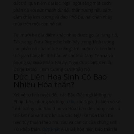
đất trải qua niềm đại lạc. Ngài ngời sáng một cách
phẫn nộ với sức mạnh dữ dội, thân tướng nâu sậm,
cầm chày kim cương và dao Phổ Ba, hai chân nhảy
múa trên một con hổ cái.
Tại mười ba địa điểm khác nhau được gọi là Hang Hổ,
Taktsang, Guru Rinpoche hiển bày trong ‘hình tướng
cực phẫn nộ của trí tuệ cuồng’, trói buộc các tinh linh
thế gian bằng lời thề bảo vệ các kho tàng Terma và
phụng sự Giáo Pháp. Khi ấy, Ngài được biết đến là
Dorje Drolo – Kim Cương Cực Phẫn Nộ.
Đức Liên Hoa Sinh Có Bao
Nhiêu Hóa thân?
Xét về tự tính tuyệt đối, các Bậc Giác ngộ không rời
Pháp thân, nhưng với lòng
từ bi
, các Ngài thị hiện vố số
hình tướng các Báo thân và Hóa thân để chúng sinh có
thể kết nối và được lợi ích. Các Ngài sẽ hóa thân thị
hiện tùy thuận theo nhu cầu và căn cơ của chúng sinh.
Từ Pháp thân,
đức Phật
A Di Đà hóa hiện Báo thân là