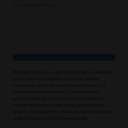
Họa Dễ Nhớ Dễ Thuộc
→
Meditation Melody creates transformative meditative
music inspired by Buddhism, mantras, healing
frequencies, and deep ambient soundscapes. Our
tracks blend epic meditation, Zen minimalism,
spiritual chanting, and soothing healing music to
support mindfulness, inner peace, and emotional
balance. A sanctuary for relaxation, mantra chanting,
chakra healing, and spiritual awakening.