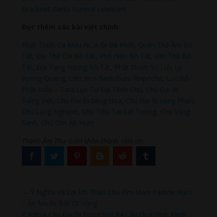
Bracknell Berks Funeral celebrant
Đọc thêm các bài viết chính:
Phật Thích Ca Mâu Ni
,
A Di Đà Phật
,
Quán Thế Âm Bồ
Tát
,
Đại Thế Chí Bồ Tát
,
Phổ Hiền Bồ Tát
,
Văn Thù Bồ
Tát,
Địa Tạng Vương Bồ Tát
,
Phật Dược Sư Lưu Ly
Vương Quang
,
Liên Hoa Sanh Guru Rinpoche
,
Lục Độ
Phật Mẫu – Tara
.
Lục Tự Đại Minh Chú
,
Chú Đại Bi
Tiếng Việt
,
Chú Đại Bi tiếng Hoa
,
Chú Đại Bi tiếng Phạn
,
Chú Lăng Nghiệm
,
Chú Tiêu Tai Cát Tường
,
Chú Vãng
Sanh
,
Chú Om Ah Hum
Thanh Âm Thư Giãn chân thành cảm ơn.
←
Ý Nghĩa Và Lợi Ích Thần Chú Om Mani Padme Hum
– Án Ma Ni Bát Di Hồng
Ý Nghĩa Chú Đại Bi Tiếng Việt 84 Câu Qua Hình Minh