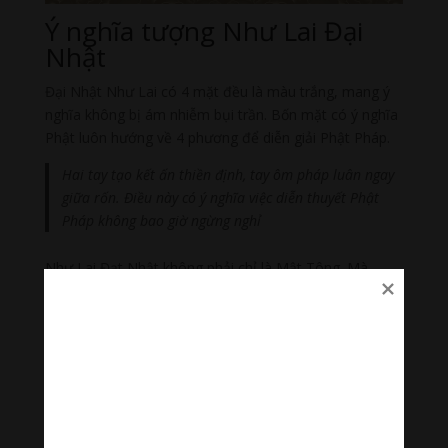
Ý nghĩa tượng Như Lai Đại
Nhật
Đại Nhật Như Lai có 4 mặt đều là màu trắng, mang ý
nghĩa không bị ám nhiễm bụi trần. Bốn mặt có ý nghĩa
Phật luôn hướng về 4 phương để diễn giải Phật Pháp.
Hai tay tạo kết ấn thiền định, tay ôm pháp luân ngay
giữa rốn. Điều này có ý nghĩa việc diễn thuyết Phật
Pháp không bao giờ ngừng nghỉ
Như Lai Đạt Nhật không phải chỉ là Mật Tông. Mà
đồng thời ngài còn chính là mấu chốt giáo lý chúng
sanh của Mật Tông. Đây chính là vị thần tượng trưng
cho ánh sáng và cả trí tuệ.
Trí tuệ của Ngài luôn soi rọi khắp mọi nơi giúp cho thiện
căn chúng sinh mở ra Phật tính. Vì vậy mà ngài mang
trong mình cái tên Đại Nhật. Với ý nghĩa diệt trừ đi sự u
tối và khai sáng cho chúng sinh.