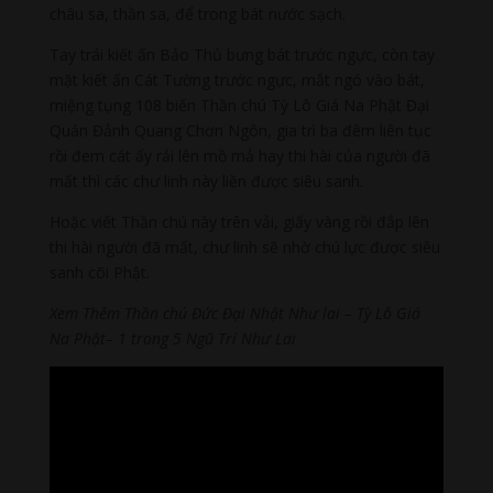
châu sa, thần sa, để trong bát nước sạch.
Tay trái kiết ấn Bảo Thủ bưng bát trước ngực, còn tay
mặt kiết ấn Cát Tường trước ngực, mắt ngó vào bát,
miệng tụng 108 biến Thần chú Tỳ Lô Giá Na Phật Đại
Quán Đảnh Quang Chơn Ngôn, gia trì ba đêm liên tục
rồi đem cát ấy rải lên mồ mả hay thi hài của người đã
mất thì các chư linh này liền được siêu sanh.
Hoặc viết Thần chú này trên vải, giấy vàng rồi đắp lên
thi hài người đã mất, chư linh sẽ nhờ chú lực được siêu
sanh cõi Phật.
Xem Thêm Thần chú Đức Đại Nhật Như lai – Tỳ Lô Giá
Na Phật– 1 trong 5 Ngũ Trí Như Lai