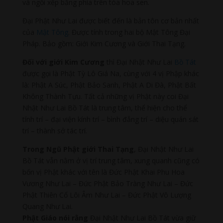
và ngồi xếp bằng phía trên tòa hoa sen.
Đại Phật Như Lai được biết đến là bản tôn cơ bản nhất
của
Mật Tông
. Được tính trong hai bộ Mật Tông Đại
Pháp. Bảo gồm: Giới Kim Cương và Giới Thai Tạng.
Đối với giới Kim Cương
thì Đại Nhật Như Lai
Bồ Tát
được gọi là Phật Tỳ Lô Giá Na, cùng với 4 vị Phập khác
là: Phật A Súc, Phật Bảo Sanh, Phật A Di Đà, Phật Bất
Không Thành Tựu. Tất cả những vị Phật này coi Đại
Nhật Như Lai Bồ Tát là trung tâm, thể hiện cho thể
tính trí – đại viện kính trí – bình đẳng trí – diệu quán sát
trí – thành sở tác trí.
Trong Ngũ Phật giới Thai Tạng
, Đại Nhật Như Lai
Bồ Tát vẫn nằm ở vị trí trung tâm, xung quanh cũng có
bốn vị Phật khác với tên là Đức Phật Khai Phu Hoa
Vương Như Lai – Đức Phật Bảo Tràng Như Lai – Đức
Phật Thiên Cổ Lôi Âm Như Lai – Đức Phật Vô Lượng
Quang Như Lai.
Phật Giáo nói rằng
Đại Nhật Như Lai Bồ Tát vừa giữ