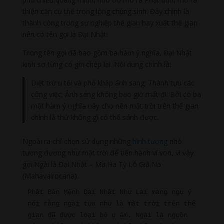
thiện căn cụ thể trong lòng chúng sinh. Đây chính là
thành công trong sự nghiệp thế gian hay xuất thế gian
nên có tên gọi là Đại Nhật.
Trong tên gọi đã bao gồm ba hàm ý nghĩa, Đại Nhật
kinh sơ từng có ghi chép lại. Nội dung chính là:
Diệt trừ u tối và phổ khắp ánh sang; Thành tựu các
công việc; Ánh sáng không bao giờ mất đi. Bởi có ba
mặt hàm ý nghĩa này cho nên mặt trời trên thế gian
chính là thứ không gì có thể sánh được.
Ngoài ra chỉ chọn sử dụng những
hình tượng
nhỏ
tương đương như mặt trời để tiến hành ví von, vì vậy
gọi Ngài là Đại Nhật – Ma Ha Tỳ Lô Giá Na
(Mahavairocana).
Phật Bản Mệnh Đại Nhật Như Lai mang ngụ ý 
nói rằng ngài tựa như là mặt trời trên thế 
gian đã được loại bỏ u ám. Ngài là nguồn 