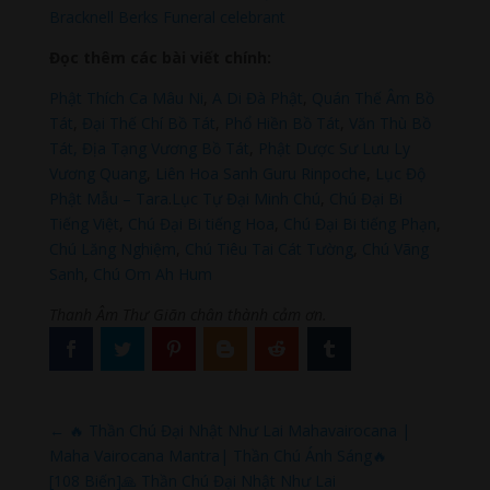
Bracknell Berks Funeral celebrant
Đọc thêm các bài viết chính:
Phật Thích Ca Mâu Ni
,
A Di Đà Phật
,
Quán Thế Âm Bồ
Tát
,
Đại Thế Chí Bồ Tát
,
Phổ Hiền Bồ Tát
,
Văn Thù Bồ
Tát,
Địa Tạng Vương Bồ Tát
,
Phật Dược Sư Lưu Ly
Vương Quang
,
Liên Hoa Sanh Guru Rinpoche
,
Lục Độ
Phật Mẫu – Tara
.
Lục Tự Đại Minh Chú
,
Chú Đại Bi
Tiếng Việt
,
Chú Đại Bi tiếng Hoa
,
Chú Đại Bi tiếng Phạn
,
Chú Lăng Nghiệm
,
Chú Tiêu Tai Cát Tường
,
Chú Vãng
Sanh
,
Chú Om Ah Hum
Thanh Âm Thư Giãn chân thành cảm ơn.
←
🔥 Thần Chú Đại Nhật Như Lai Mahavairocana |
Maha Vairocana Mantra| Thần Chú Ánh Sáng🔥
[108 Biến]🙏 Thần Chú Đại Nhật Như Lai