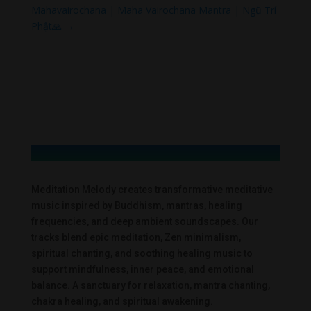
Mahavairochana | Maha Vairochana Mantra | Ngũ Trí
Phật🙏
→
Meditation Melody creates transformative meditative
music inspired by Buddhism, mantras, healing
frequencies, and deep ambient soundscapes. Our
tracks blend epic meditation, Zen minimalism,
spiritual chanting, and soothing healing music to
support mindfulness, inner peace, and emotional
balance. A sanctuary for relaxation, mantra chanting,
chakra healing, and spiritual awakening.