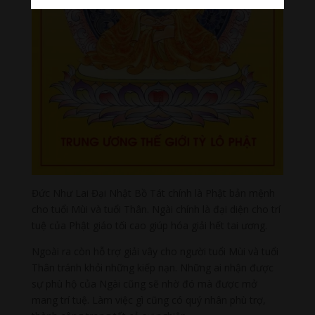
Đức Như Lai Đại Nhật Bồ Tát chính là Phật bản mệnh
cho tuổi Mùi và tuổi Thân. Ngài chính là đại diện cho trí
tuệ của Phật giáo tối cao giúp hóa giải hết tai ương.
Ngoài ra còn hỗ trợ giải vây cho người tuổi Mùi và tuổi
Thân tránh khỏi những kiếp nạn. Những ai nhận được
sự phù hộ của Ngài cũng sẽ nhờ đó mà được mở
mang trí tuệ. Làm việc gì cũng có quý nhân phù trợ,