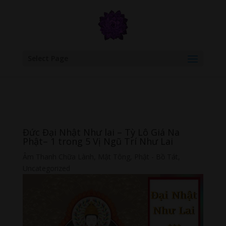
google.com, pub-6277401358830299, DIRECT, f08c47fec0942fa0
Select Page
Đức Đại Nhật Như lai – Tỳ Lô Giá Na
Phật– 1 trong 5 Vị Ngũ Trí Như Lai
Âm Thanh Chữa Lành
,
Mật Tông
,
Phật - Bồ Tát
,
Uncategorized