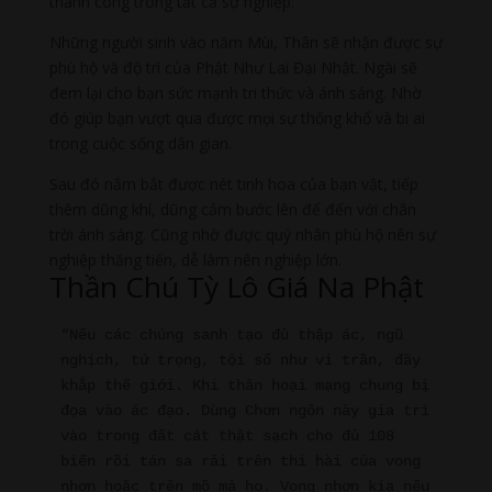
thành công trong tất cả sự nghiệp.
Những người sinh vào năm Mùi, Thân sẽ nhận được sự
phù hộ và độ trì của Phật Như Lai Đại Nhật. Ngài sẽ
đem lại cho bạn sức mạnh tri thức và ánh sáng. Nhờ
đó giúp bạn vượt qua được mọi sự thống khổ và bi ai
trong cuộc sống dân gian.
Sau đó nắm bắt được nét tinh hoa của bạn vật, tiếp
thêm dũng khí, dũng cảm bước lên để đến với chân
trời ánh sáng. Cũng nhờ được quý nhân phù hộ nên sự
nghiệp thăng tiến, dễ làm nên nghiệp lớn.
Thần Chú Tỳ Lô Giá Na Phật
“Nếu các chúng sanh tạo đủ thập ác, ngũ 
nghịch, tứ trọng, tội số như vi trần, đầy 
khắp thế giới. Khi thân hoại mạng chung bị 
đọa vào ác đạo. Dùng Chơn ngôn này gia trì 
vào trong đất cát thật sạch cho đủ 108 
biến rồi tán sa rải trên thi hài của vong 
nhơn hoặc trên mồ mả họ. Vong nhơn kia nếu 