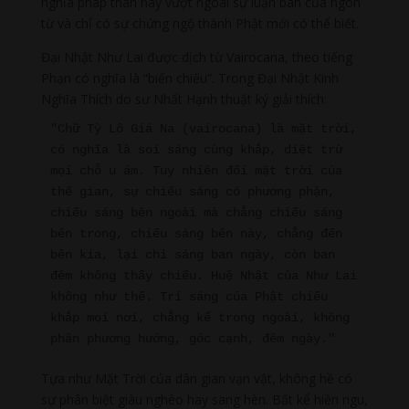
nghĩa pháp thân này vượt ngoài sự luận bàn của ngôn
từ và chỉ có sự chứng ngộ thành Phật mới có thể biết.
Đại Nhật Như Lai được dịch từ Vairocana, theo tiếng
Phạn có nghĩa là “biến chiếu”. Trong Đại Nhật Kinh
Nghĩa Thích do sư Nhất Hạnh thuật ký giải thích:
"Chữ Tỳ Lô Giá Na (vairocana) là mặt trời, 
có nghĩa là soi sáng cùng khắp, diệt trừ 
mọi chỗ u ám. Tuy nhiên đối mặt trời của 
thế gian, sự chiếu sáng có phương phận, 
chiếu sáng bên ngoài mà chẳng chiếu sáng 
bên trong, chiếu sáng bên này, chẳng đến 
bên kia, lại chỉ sáng ban ngày, còn ban 
đêm không thấy chiếu. Huệ Nhật của Như Lai 
không như thế. Trí sáng của Phật chiếu 
khắp mọi nơi, chẳng kể trong ngoài, không 
phân phương hướng, góc cạnh, đêm ngày."
Tựa như Mặt Trời của dân gian vạn vật, không hề có
sự phân biệt giàu nghèo hay sang hèn. Bất kể hiền ngu,