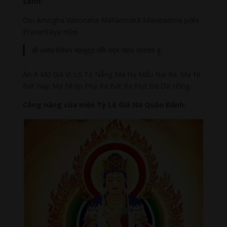
Sanh:
Oṃ Amogha Vairocana Mahāmudrā Maṇipadma Jvāla
Pravarttaya Hūṃ
ओं अमोघ वैरोचन महामुद्रा मणि पद्म ज्वाल प्रवर्त्तय हूं
Án A Mộ Già Vĩ Lô Tả Nẵng Ma Hạ Mẫu Nại Ra. Mạ Nỉ
Bát Nạp Mạ Nhập Phạ Ra Bát Ra Mạt Đa Dã Hồng.
Công năng của mền Tỳ Lô Giá Na Quán Đảnh: