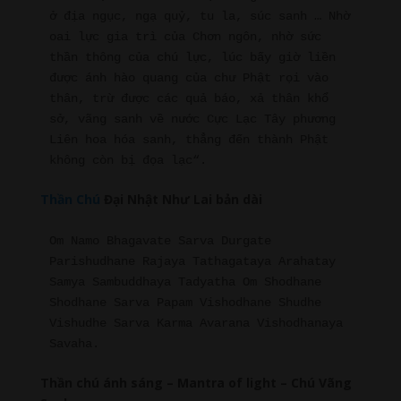
ở địa ngục, ngạ quỷ, tu la, súc sanh … Nhờ 
oai lực gia trì của Chơn ngôn, nhờ sức 
thần thông của chú lực, lúc bấy giờ liền 
được ánh hào quang của chư Phật rọi vào 
thân, trừ được các quả báo, xả thân khổ 
sở, vãng sanh về nước Cực Lạc Tây phương 
Liên hoa hóa sanh, thẳng đến thành Phật 
không còn bị đọa lạc“. 
Thần Chú
Đại Nhật Như Lai bản dài
Om Namo Bhagavate Sarva Durgate 
Parishudhane Rajaya Tathagataya Arahatay 
Samya Sambuddhaya Tadyatha Om Shodhane 
Shodhane Sarva Papam Vishodhane Shudhe 
Vishudhe Sarva Karma Avarana Vishodhanaya 
Savaha.
Thần chú ánh sáng – Mantra of light – Chú Vãng