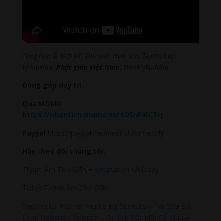
Tổng hợp & dịch từ: Thư viện Hoa Sen, Tuyenphap,
Wikipedia,
Phật giáo
Việt Nam
,
WeeklyBuddha
Đóng góp duy trì:
Qua MOMO
https://nhantien.momo.vn/1OSnF4fCTrj
Paypal
https://paypal.me/meditationmelody
Hãy theo dõi chúng tôi:
Thanh Âm Thư Giãn
+
Meditation Meloady
Tiktok Thanh Âm Thư Giãn
Sagomeko Internet Marketing Services
–
Trà Sữa Đài
Loan Hokkaido Vietnam
–
Du lịch Đất Mũi Cà Mau
–