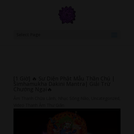
google.com, pub-6277401358830299, DIRECT, f08c47fec0942fa0
Select Page
[1 Giờ] 🔥 Sư Diện Phật Mẫu Thần Chú |
Simhamukha Dakini Mantra| Giải Trừ
Chướng Ngại🔥
Âm Thanh Chữa Lành
,
Nhạc Sóng Não
,
Uncategorized
,
Video Thanh Âm Thư Giãn