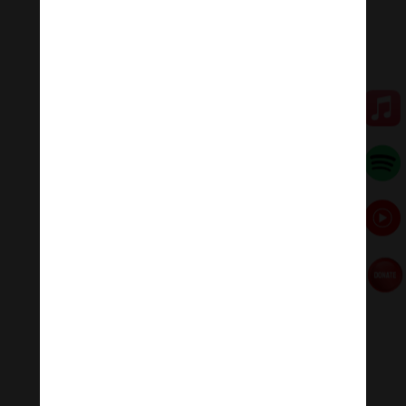
#nhacnhekhongloidengu #nhackhongloidengu
#nhacthien #nhacthienyoga #nhactruyencamhung
#ommanipadmehum #HinduGiao #PhatPhap
#PhatPhapNhiemMau
Đóng góp duy trì:
Qua MOMO
https://nhantien.momo.vn/1OSnF4fCTrj
Paypal
https://paypal.me/meditationmelody
Hãy theo dõi chúng tôi:
Thanh Âm Thư Giãn
+
Meditation Meloady
Tiktok Thanh Âm Thư Giãn
Sagomeko Internet Marketing Services
–
Trà Sữa Đài
Loan Hokkaido Vietnam
–
Du lịch Đất Mũi Cà Mau
–
Bracknell Berks Funeral celebrant
–
Try A Place – SEO
My Business