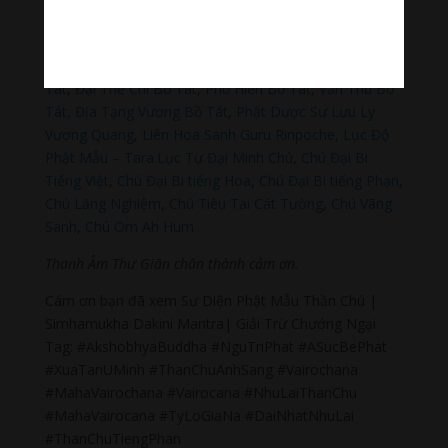
Đọc thêm các bài viết chính:
Phật Thích Ca Mâu Ni
,
A Di Đà Phật
,
Quán Thế Âm Bồ
Tát
,
Đại Thế Chí Bồ Tát
,
Phổ Hiền Bồ Tát
,
Văn Thù Bồ
Tát,
Địa Tạng Vương Bồ Tát
,
Phật Dược Sư Lưu Ly
Vương Quang
,
Liên Hoa Sanh Guru Rinpoche
,
Lục Độ
Phật Mẫu – Tara
.
Lục Tự Đại Minh Chú
,
Chú Đại Bi
Tiếng Việt
,
Chú Đại Bi tiếng Hoa
,
Chú Đại Bi tiếng Phạn
,
Chú Lăng Nghiệm
,
Chú Tiêu Tai Cát Tường
,
Chú Vãng
Sanh
,
Chú Om Ah Hum
Thanh Âm Thư Giãn chân thành cảm ơn.
Cám ơn bạn đã xem Sư Diện Phật Mẫu Thần Chú |
Simhamukha Dakini Mantra| Giải Trừ Chướng Ngại
Tag: #AkshobhyaBuddha #NguTriPhat #ASucBePhat
#XuaTanUMinh #ThanChuAnhSang #Vairochana
#MahaVairochana #Vairocana #NhuLaiThanChu
#MahaVairocana #TyLoGiaNa #DaiNhatNhuLai
#ThanChuTiengPhan