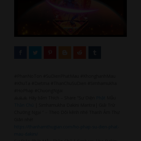
#PhanNoTon #SuDienPhatMau #KhonghanhMau
#KhuTa #Dietma #ThanChuSuDien #Simhamukha
#HoPhap #ChuongNgai
🙏🙏🙏 Hãy bấm Thích – Share “Sư Diện
Phật
Mẫu
Thần Chú
| Simhamukha Dakini Mantra| Giải Trừ
Chướng Ngại ” – Theo Dõi kênh nhé Thanh Âm Thư
Giãn nhé!
https://thanhamthugian.com/ho-phap-su-dien-phat-
mau-dakini/