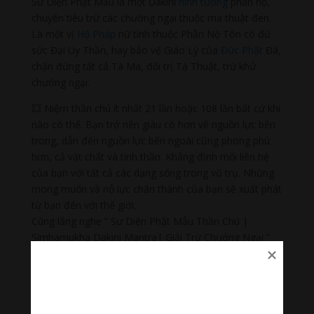
Sư Diện Phật Mẫu là một Ḍākinī
hình tướng
phẫn nộ,
chuyên tiêu trừ các chướng ngại thuộc ma thuật đen.
Là một vị
Hộ Pháp
nữ tính thuộc Phẫn Nộ Tôn có đủ
sức Đại Uy Thần, hay bảo vệ Giáo Lý của
Đức Phật
Đà,
chặn đứng tất cả Tà Ma, đối trị Tà Thuật, trừ khử
chướng ngại.
💥 Niệm thần chú ít nhất 21 lần hoặc 108 lần bất cứ khi
nào có thể. Bạn trở nên giàu có hơn về nguồn lực bên
trong, dẫn đến nguồn lực bên ngoài cũng phong phú
hơn, cả vật chất và tinh thần. Khẳng định mối liên hệ
của bạn với tất cả các dạng sống trong vũ trụ. Những
mong muốn và nỗ lực chân thành của bạn sẽ xuất phát
từ bạn đến với thế giới.
Cùng lắng nghe “ Sư Diện Phật Mẫu Thần Chú |
Simhamukha Dakini Mantra| Giải Trừ Chướng Ngại ”
🌟🌀Thanh âm thư giãn
Nhạc nhẹ dễ ngủ là tập hợp âm thanh có tác dụng
chữa lành cảm xúc, giúp bạn tập trung trong công việc,
học tập, thiền…