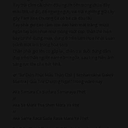
Tay trái cầm cái chén đầu người bên trong chứa đầy
máu thịt uế ác, để ngang ngực; vai trái nghiêng giữ cây
gậy Tam Xoa Chương Ca có ba cái đầu lâu.
Tay phải giơ cao cầm con dao hình mặt trăng, mười
ngón tay bén nhọn như móng vuốt cọp, thân thể hiện
bày tư thế đứng múa, đứng ở trên Liên Hoa Nhật Luân
(vành mặt trời trong hoa sen).
Chân phải giơ lên co gập lại, chân trái duỗi đứng dẫm
đạp trên thân người nam nằm ngửa, sau lưng hiện ánh
sáng rực lửa của
Bát Nhã
.
🌿 “Sư Diện Phật Mẫu Thần Chú | Simhamukha Dakini
Mantra| Giải Trừ Chướng Ngại ” trong video này
Aka Samara Ca Siadara Samaraya Phet
//
Aka Sa Mara Tsa Shen Mara Ya Phe
//
Aka Sama Raca Sada Rasa Mara Ya Phet