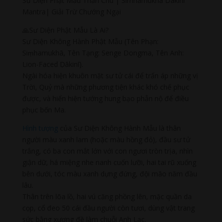
Sư Diện Phật Mẫu Thần Chú | Simhamukha Dakini
Mantra| Giải Trừ Chướng Ngại
🙏Sư Diện Phật Mẫu Là Ai?
Sư Diện Không Hành Phật Mẫu (Tên Phạn:
Siṃhamukhā, Tên Tạng: Senge Dongma, Tên Anh:
Lion-Faced Ḍākinī).
Ngài hóa hiện khuôn mặt sư tử cái để trấn áp những vị
Trời, Quỷ mà những phương tiện khác khó chế phục
được, và hiển hiện tướng hung bạo phẫn nộ để điều
phục bốn Ma.
Hình tượng
của Sư Diện Không Hành Mẫu là thân
người màu xanh lam (hoặc màu hồng đỏ), đầu sư tử
trắng, có ba con mắt lớn với con ngươi tròn trịa, nhìn
giận dữ, há miệng nhe nanh cuốn lưỡi, hai tai rũ xuống
bên dưới, tóc màu xanh dựng đứng, đội mão năm đầu
lâu.
Thân trên lõa lồ, hai vú căng phồng lên, mặc quần da
cọp, cổ đeo 50 cái đầu người còn tươi, dùng vật trang
sức bằng xương đề làm chuỗi Anh Lạc.