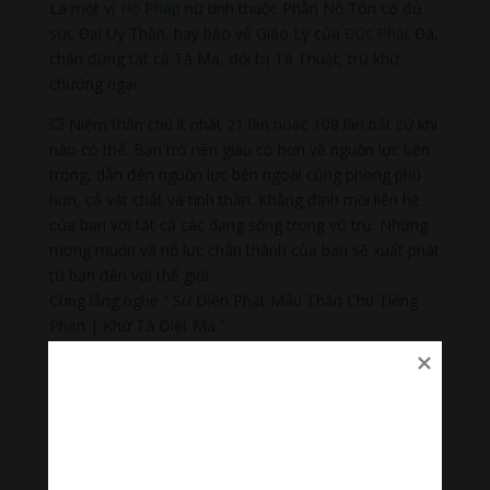
Là một vị
Hộ Pháp
nữ tính thuộc Phẫn Nộ Tôn có đủ
sức Đại Uy Thần, hay bảo vệ Giáo Lý của
Đức Phật
Đà,
chặn đứng tất cả Tà Ma, đối trị Tà Thuật, trừ khử
chướng ngại.
💥 Niệm thần chú ít nhất 21 lần hoặc 108 lần bất cứ khi
nào có thể. Bạn trở nên giàu có hơn về nguồn lực bên
trong, dẫn đến nguồn lực bên ngoài cũng phong phú
hơn, cả vật chất và tinh thần. Khẳng định mối liên hệ
của bạn với tất cả các dạng sống trong vũ trụ. Những
mong muốn và nỗ lực chân thành của bạn sẽ xuất phát
từ bạn đến với thế giới.
Cùng lắng nghe “ Sư Diện Phật Mẫu Thần Chú Tiếng
Phạn | Khử Tà Diệt Ma ”
🌟🌀Thanh âm thư giãn
Nhạc nhẹ dễ ngủ là tập hợp âm thanh có tác dụng
chữa lành cảm xúc, giúp bạn tập trung trong công việc,
học tập, thiền…
#nhacnhekhongloidengu #nhackhongloidengu