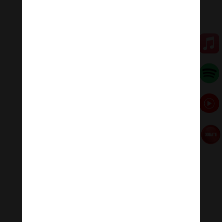
#nhacthien #nhacthienyoga #nhactruyencamhung
#ommanipadmehum #HinduGiao #PhatPhap
#PhatPhapNhiemMau
Đóng góp duy trì:
Qua MOMO
https://nhantien.momo.vn/1OSnF4fCTrj
Paypal
https://paypal.me/meditationmelody
Hãy theo dõi chúng tôi:
Thanh Âm Thư Giãn
+
Meditation Meloady
Tiktok Thanh Âm Thư Giãn
Sagomeko Internet Marketing Services
–
Trà Sữa Đài
Loan Hokkaido Vietnam
–
Du lịch Đất Mũi Cà Mau
–
Bracknell Berks Funeral celebrant
–
Try A Place – SEO
My Business
Đọc thêm các bài viết chính: