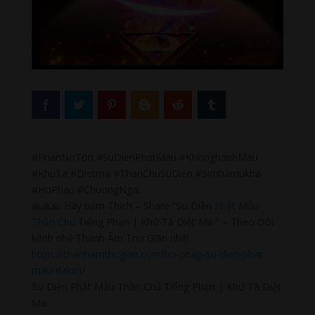
#PhanNoTon #SuDienPhatMau #KhonghanhMau
#KhuTa #Dietma #ThanChuSuDien #Simhamukha
#HoPhap #ChuongNgai
🙏🙏🙏 Hãy bấm Thích – Share “Sư Diện
Phật
Mẫu
Thần Chú
Tiếng Phạn | Khử Tà Diệt Ma ” – Theo Dõi
kênh nhé Thanh Âm Thư Giãn nhé!
https://thanhamthugian.com/ho-phap-su-dien-phat-
mau-dakini/
Sư Diện Phật Mẫu Thần Chú Tiếng Phạn | Khử Tà Diệt
Ma