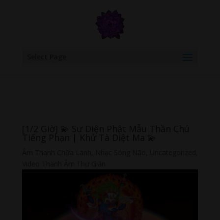
google.com, pub-6277401358830299, DIRECT, f08c47fec0942fa0
Select Page
[1/2 Giờ] 💫 Sư Diện Phật Mẫu Thần Chú
Tiếng Phạn | Khử Tà Diệt Ma 💫
Âm Thanh Chữa Lành
,
Nhạc Sóng Não
,
Uncategorized
,
Video Thanh Âm Thư Giãn