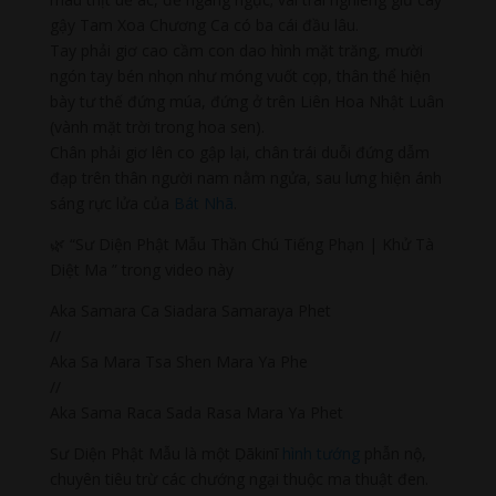
gậy Tam Xoa Chương Ca có ba cái đầu lâu.
Tay phải giơ cao cầm con dao hình mặt trăng, mười
ngón tay bén nhọn như móng vuốt cọp, thân thể hiện
bày tư thế đứng múa, đứng ở trên Liên Hoa Nhật Luân
(vành mặt trời trong hoa sen).
Chân phải giơ lên co gập lại, chân trái duỗi đứng dẫm
đạp trên thân người nam nằm ngửa, sau lưng hiện ánh
sáng rực lửa của
Bát Nhã
.
🌿 “Sư Diện Phật Mẫu Thần Chú Tiếng Phạn | Khử Tà
Diệt Ma ” trong video này
Aka Samara Ca Siadara Samaraya Phet
//
Aka Sa Mara Tsa Shen Mara Ya Phe
//
Aka Sama Raca Sada Rasa Mara Ya Phet
Sư Diện Phật Mẫu là một Ḍākinī
hình tướng
phẫn nộ,
chuyên tiêu trừ các chướng ngại thuộc ma thuật đen.