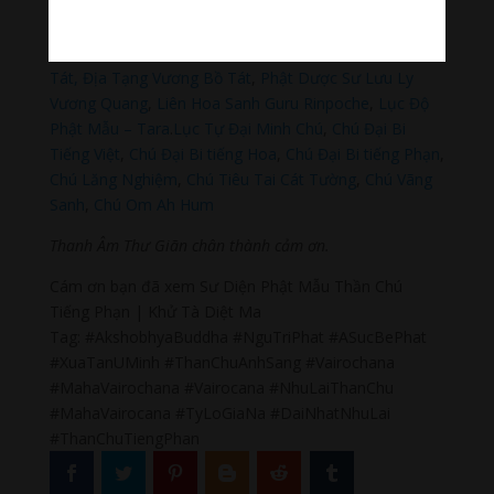
Phật Thích Ca Mâu Ni
,
A Di Đà Phật
,
Quán Thế Âm Bồ
Tát
,
Đại Thế Chí Bồ Tát
,
Phổ Hiền Bồ Tát
,
Văn Thù Bồ
Tát,
Địa Tạng Vương Bồ Tát
,
Phật Dược Sư Lưu Ly
Vương Quang
,
Liên Hoa Sanh Guru Rinpoche
,
Lục Độ
Phật Mẫu – Tara
.
Lục Tự Đại Minh Chú
,
Chú Đại Bi
Tiếng Việt
,
Chú Đại Bi tiếng Hoa
,
Chú Đại Bi tiếng Phạn
,
Chú Lăng Nghiệm
,
Chú Tiêu Tai Cát Tường
,
Chú Vãng
Sanh
,
Chú Om Ah Hum
Thanh Âm Thư Giãn chân thành cảm ơn.
Cám ơn bạn đã xem Sư Diện Phật Mẫu Thần Chú
Tiếng Phạn | Khử Tà Diệt Ma
Tag: #AkshobhyaBuddha #NguTriPhat #ASucBePhat
#XuaTanUMinh #ThanChuAnhSang #Vairochana
#MahaVairochana #Vairocana #NhuLaiThanChu
#MahaVairocana #TyLoGiaNa #DaiNhatNhuLai
#ThanChuTiengPhan