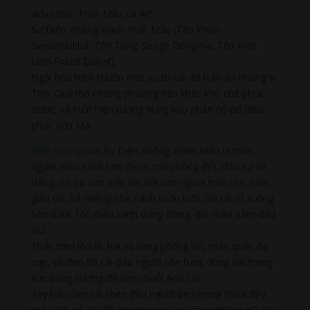
🙏Sư Diện Phật Mẫu Là Ai?
Sư Diện Không Hành Phật Mẫu (Tên Phạn:
Siṃhamukhā, Tên Tạng: Senge Dongma, Tên Anh:
Lion-Faced Ḍākinī).
Ngài hóa hiện khuôn mặt sư tử cái để trấn áp những vị
Trời, Quỷ mà những phương tiện khác khó chế phục
được, và hiển hiện tướng hung bạo phẫn nộ để điều
phục bốn Ma.
Hình tượng
của Sư Diện Không Hành Mẫu là thân
người màu xanh lam (hoặc màu hồng đỏ), đầu sư tử
trắng, có ba con mắt lớn với con ngươi tròn trịa, nhìn
giận dữ, há miệng nhe nanh cuốn lưỡi, hai tai rũ xuống
bên dưới, tóc màu xanh dựng đứng, đội mão năm đầu
lâu.
Thân trên lõa lồ, hai vú căng phồng lên, mặc quần da
cọp, cổ đeo 50 cái đầu người còn tươi, dùng vật trang
sức bằng xương đề làm chuỗi Anh Lạc.
Tay trái cầm cái chén đầu người bên trong chứa đầy
máu thịt uế ác, để ngang ngực; vai trái nghiêng giữ cây