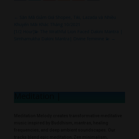
←
Săn Mã Giảm Giá Shopee, Tiki, Lazada và Nhiều
Khuyến Mãi Khác Tháng 10/2021
[1/2 Hour]💫 The Wrathful Lion Faced Dakini Mantra |
Simhamukha Dakini Mantra| Divine feminine 💫
→
Meditation Mel
|
Meditation Melody creates transformative meditative
music inspired by Buddhism, mantras, healing
frequencies, and deep ambient soundscapes. Our
tracks blend epic meditation, Zen minimalism,