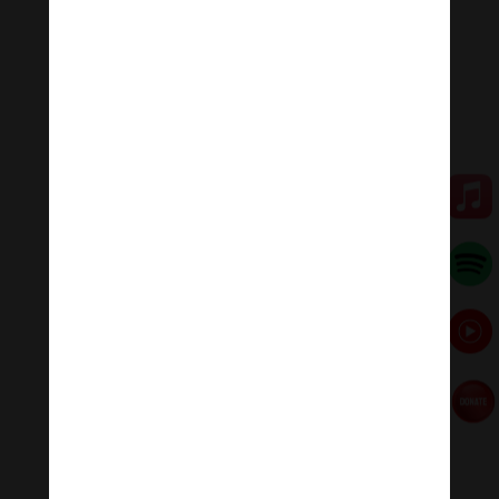
suối, nhạc hòa tấu không lời, nhạc phúc âm kết nối mọi
tôn giáo.
Lợi ích của nhạc thiền tịnh tâm
• Nhạc thiền tịnh tâm giúp bạn giảm căng thẳng và lo
lắng.Căng thẳng là vấn đề phổ câu trong xã hội hiện
nay.
• Chữa lành cơ thể.
• Cân bằng cảm xúc.
• Truyền cảm hứng.
Thanh âm thư giãn
Nhạc nhẹ dễ ngủ là tập hợp âm thanh có tác dụng
chữa lành cảm xúc, giúp bạn tập trung trong công việc,
học tập, thiền…
#nhacnhekhongloidengu #nhackhongloidengu
#nhacthien # nhacthienyoga #nhactruyencamhung
#ommanipadmehum
Đóng góp duy trì:
Qua MOMO