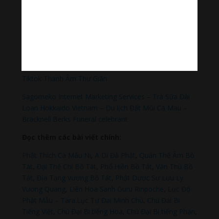
https://nhantien.momo.vn/1OSnF4fCTrj
Paypal
https://paypal.me/meditationmelody
Hãy theo dõi chúng tôi:
Thanh Âm Thư Giãn
+
Meditation Meloady
Tiktok Thanh Âm Thư Giãn
Sagomeko Internet Marketing Services
–
Trà Sữa Đài
Loan Hokkaido Vietnam
–
Du lịch Đất Mũi Cà Mau
–
Bracknell Berks Funeral celebrant
Đọc thêm các bài viết chính:
Phật Thích Ca Mâu Ni
,
A Di Đà Phật
,
Quán Thế Âm Bồ
Tát
,
Đại Thế Chí Bồ Tát
,
Phổ Hiền Bồ Tát
,
Văn Thù Bồ
Tát,
Địa Tạng Vương Bồ Tát
,
Phật Dược Sư Lưu Ly
Vương Quang
,
Liên Hoa Sanh Guru Rinpoche
,
Lục Độ
Phật Mẫu – Tara
.
Lục Tự Đại Minh Chú
,
Chú Đại Bi
Tiếng Việt
,
Chú Đại Bi tiếng Hoa
,
Chú Đại Bi tiếng Phạn
,