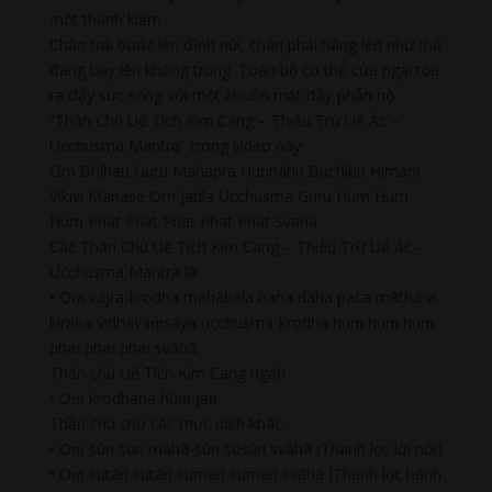
một thanh kiếm.
Chân trái bước lên đỉnh núi, chân phải nâng lên như thể
đang bay lên không trung. Toàn bộ cơ thể của ngài tỏa
ra đầy sức sống với một khuôn mặt đầy phẫn nộ.
“Thần Chú Uế Tích Kim Cang – Thiêu Trừ Uế Ác –
Ucchusma Mantra” trong video này:
Om Bhihau Guru Mahapra Hunnahu Buchibu Himani
Vikivi Manase Om Jatila Ucchusma Guru Hum Hum
Hum Phat Phat Phat Phat Phat Svaha
Các Thần Chú Uế Tích Kim Cang – Thiêu Trừ Uế Ác –
Ucchusma Mantra là:
• Oṃ vajra-krodha mahābala hana daha paca mātha vi-
kiraṇa vidhavaṃsaya ucchuṣma-krodha huṃ huṃ huṃ
phaṭ phaṭ phaṭ svāhā.
Thần chú Uế Tích Kim Cang ngắn
• Oṃ krodhana hūṃ jaḥ
Thần chú cho các mục đích khác:
• Oṃ śūri śūri mahā-śūri śūśūri svāhā (Thanh lọc lời nói)
• Oṃ śutāri śutāri śumari śumari svāhā (Thanh lọc hành