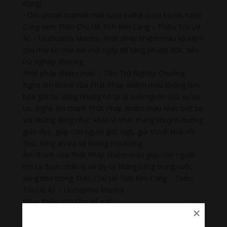
động)
• Oṃ śrimali mamali mali śuśri svāhā (Loại bỏ rác rưởi)
Cùng xem Thần Chú Uế Tích Kim Cang – Thiêu Trừ Uế
Ác – Ucchusma Mantra, Phật pháp nhiệm màu và niệm
chú mọi lúc mọi nơi mỗi ngày để tăng phước đức, tiêu
trừ nghiệp chướng.
Phật pháp nhiệm màu – Tiêu Trừ Nghiệp Chướng
Nghe âm thanh của Phật Pháp nhiệm màu không làm
hóa giải tai ương nhưng nó lại là suối nguồn của sự an
lạc. Nghe âm thanh Phật Pháp nhiệm màu khác biệt so
với những dòng nhạc khác vì nhạc mang khuynh hướng
giáo dục, giúp con người giác ngộ, giải thoát khỏi nỗi
đau, sống an vui và không mơ mộng.
Âm thanh của Phật Pháp nhiệm màu giúp con người
tìm ra được chân lý và lấy lại thăng bằng trong cuộc
sống như trong Thần Chú Uế Tích Kim Cang – Thiêu
Trừ Uế Ác – Ucchusma Mantra
Nhạc thiền tịnh tâm dễ ngủ
Nhạc thiền tịnh tâm bao gồm 4 loại: nhạc thiền Yoga,
tiếng âm thanh của tự nhiên tiếng nước chảy, dòng