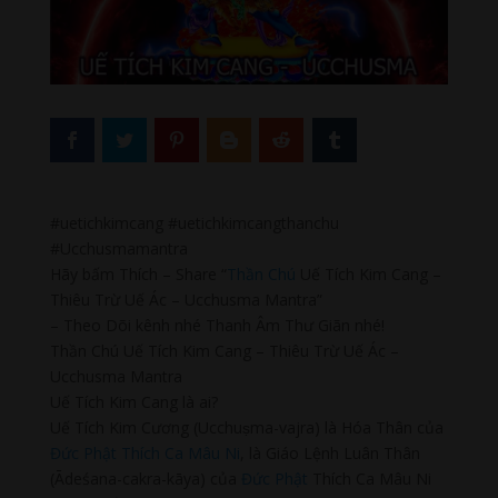
#uetichkimcang #uetichkimcangthanchu
#Ucchusmamantra
Hãy bấm Thích – Share “
Thần Chú
Uế Tích Kim Cang –
Thiêu Trừ Uế Ác – Ucchusma Mantra”
– Theo Dõi kênh nhé Thanh Âm Thư Giãn nhé!
Thần Chú Uế Tích Kim Cang – Thiêu Trừ Uế Ác –
Ucchusma Mantra
Uế Tích Kim Cang là ai?
Uế Tích Kim Cương (Ucchuṣma-vajra) là Hóa Thân của
Đức Phật Thích Ca Mâu Ni
, là Giáo Lệnh Luân Thân
(Ādeśana-cakra-kāya) của
Đức Phật
Thích Ca Mâu Ni