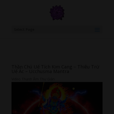
google.com, pub-6277401358830299, DIRECT, f08c47fec0942fa0
Select Page
Thần Chú Uế Tích Kim Cang – Thiêu Trừ
Uế Ác – Ucchusma Mantra
Video Thanh Âm Thư Giãn