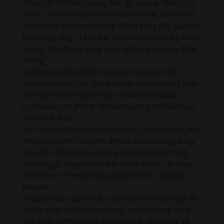
Trong Uế Tích Kim Cương Kinh ghi chép là: “Đức
Phật
Thích Ca Mâu Ni tùy theo trái tim bên trái, hóa sinh vị
Kim Cương Bất Hoại ở trong Chúng đứng dậy, bạch với
Đại Chúng rằng: “Ta có Đại Thần Chú hay bắt lấy Phạm
Vương” Nói lời này xong, ở trong Chúng hiển Đại Thần
Thông”.
Ucchusma (tiếng Nhật: Ususama Myoo) là một
Vidyārāja trong
Phật giáo
Đại thừa và Kim cương thừa.
Tên đầy đủ của Ngài là Vajra Krodha Mahābala
Ucchuṣma có nghĩa là: “Viên kim cương Ucchuṣma có
sức mạnh vĩ đại.
Uế Tích Kim Cang có ba khuôn mặt, tám cánh tay, chín
đôi mắt, cơ thể màu xanh đen và mái tóc dựng đứng
màu đỏ. Mỗi cánh tay được quấn bởi một con rồng.
Trước ngực, tay phải của anh ấy tạo thành ” ấn pháp
mở trên núi ” trong khi tay trái tạo thành ” ấn pháp
triệu hồi”.
Pháp cụ được giữ bởi sáu cánh tay còn lại của ngài ấy
là một chiếc chuông kim cương, quyền trượng vajra,
một bánh xe Pháp, một cây kích, một cây la hán, và