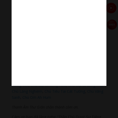
Thanh Âm Thư Giãn
+
Meditation Meloady
Tiktok Thanh Âm Thư Giãn
Sagomeko Internet Marketing Services
–
Trà Sữa Đài
Loan Hokkaido Vietnam
–
Du lịch Đất Mũi Cà Mau
–
Bracknell Berks Funeral celebrant
Đọc thêm các bài viết chính:
Phật Thích Ca Mâu Ni
,
A Di Đà Phật
,
Quán Thế Âm Bồ
Tát
,
Đại Thế Chí Bồ Tát
,
Phổ Hiền Bồ Tát
,
Văn Thù Bồ
Tát,
Địa Tạng Vương Bồ Tát
,
Phật Dược Sư Lưu Ly
Vương Quang
,
Liên Hoa Sanh Guru Rinpoche
,
Lục Độ
Phật Mẫu – Tara
.
Lục Tự Đại Minh Chú
,
Chú Đại Bi
Tiếng Việt
,
Chú Đại Bi tiếng Hoa
,
Chú Đại Bi tiếng Phạn
,
Chú Lăng Nghiệm
,
Chú Tiêu Tai Cát Tường
,
Chú Vãng
Sanh
,
Chú Om Ah Hum
Thanh Âm Thư Giãn chân thành cảm ơn.
Cám ơn bạn đã lắng nghe “Thần Chú Dược Sư Tiếng