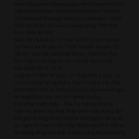
Namo Bhagavate Bhaiṣajyaguru Vaidūryaprabharājāya
Tathāgatāya Arhate Samyaksambuddhāya Tadyathā:
Oṃ Bhaiṣajye Bhaiṣajye Bhaiṣajya-Samudgate Svāhā
Thần Chú Dược Sư Lưu Ly Quang Vương Phật tiếng
Phạn phiên âm Việt:
Nam Mô / Ba Ga Va Tê / Bạy Sa Chà Gu Ru / Vài Đoa
Dà Phroa Bà Ra Cha Dà / Thát Tà Gách Tha Đà / Or
Hất Tê / Sâm Dắt Sâm Buốt Đà Dà / Thát Dza Tha:
Ốm / Bạy Sa Trê Bạy Sa Trê / Ma Ha Bạy Sa Chà /
Sâm Muốt Gà Tề, Sô Hà
Cùng xem Thần Chú Dược Sư Tiếng Phạn | Dược Sư
Lưu Ly Quang Vương Phật | Tiêu Trừ Bệnh Tật, Phật
pháp nhiệm màu và niệm chú mọi lúc mọi nơi mỗi ngày
để tăng phước đức, tiêu trừ nghiệp chướng.
Phật pháp nhiệm màu – Tiêu Trừ Nghiệp Chướng
Nghe âm thanh của Phật Pháp nhiệm màu không làm
hóa giải tai ương nhưng nó lại là suối nguồn của sự an
lạc. Nghe âm thanh Phật Pháp nhiệm màu khác biệt so
với những dòng nhạc khác vì nhạc mang khuynh hướng