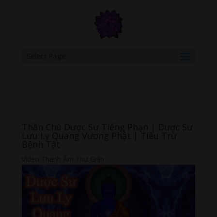
google.com, pub-6277401358830299, DIRECT, f08c47fec0942fa0
Select Page
Thần Chú Dược Sư Tiếng Phạn | Dược Sư
Lưu Ly Quang Vương Phật | Tiêu Trừ
Bệnh Tật
Video Thanh Âm Thư Giãn