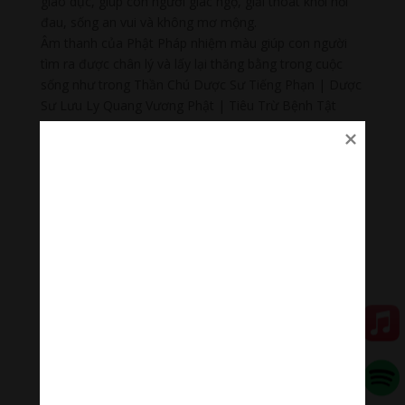
giáo dục, giúp con người giác ngộ, giải thoát khỏi nỗi
đau, sống an vui và không mơ mộng.
Âm thanh của Phật Pháp nhiệm màu giúp con người
tìm ra được chân lý và lấy lại thăng bằng trong cuộc
sống như trong Thần Chú Dược Sư Tiếng Phạn | Dược
Sư Lưu Ly Quang Vương Phật | Tiêu Trừ Bệnh Tật
Bhaisajyaguru dharani
Thu âm: Kapleau Roshi Lineage
Thanh âm thư giãn
Nhạc nhẹ dễ ngủ là tập hợp âm thanh có tác dụng
chữa lành cảm xúc, giúp bạn tập trung trong công việc,
học tập, thiền…
Đóng góp duy trì:
Qua MOMO
https://nhantien.momo.vn/1OSnF4fCTrj
Paypal
https://paypal.me/meditationmelody
Hãy theo dõi chúng tôi: