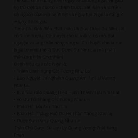
thể xác, khỏi những hiểm nguy và chướng ngại, và giúp
họ trừ diệt ba độc tố – tham trước, sân hận và si mê –
cội nguồn của mọi bệnh tật và nguy hại. Ngài là đấng Y
vương Toàn giác.
Theo các Kinh điển
Phật Giáo
thì Đức Dược Sư Như Lai
có 7 tôn tượng. Có thuyết cho là mỗi vị có mỗi đại
nguyện và ứng thân riêng từng vị. Có thuyết cho là các
Ngài từ nhất thể là Đức Dược Sư Như Lai mà phân
thân ứng hiện (ứng thân).
Danh hiệu của các Ngài là:
• Thiện Danh Xưng Cát Tường Như Lai
• Bảo Nguyệt Trí Nghiêm Quang Âm Tự Tại Vương
Như Lai
• Kim Sắc Bảo Quang Diệu Hạnh Thành Tựu Như Lai.
• Vô Ưu Tối Thắng Cát Tường Như Lai.
• Pháp Hải Lôi Âm Như Lai.
• Pháp Hải Thắng Huệ Du Hý Thần Thông Như lai.
• Dược Sư Lưu Ly Quang Như Lai.
Thần Chú Dược Sư Lưu Ly Quang Vương Phật tiếng
Phạn