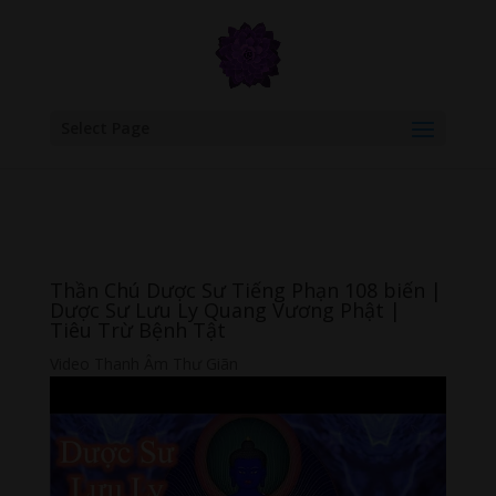
google.com, pub-6277401358830299, DIRECT, f08c47fec0942fa0
Select Page
Thần Chú Dược Sư Tiếng Phạn 108 biến |
Dược Sư Lưu Ly Quang Vương Phật |
Tiêu Trừ Bệnh Tật
Video Thanh Âm Thư Giãn