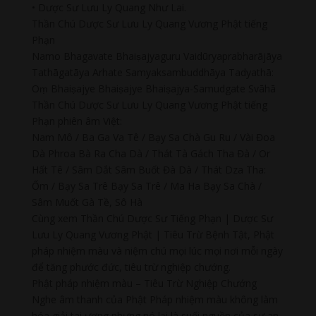
• Dược Sư Lưu Ly Quang Như Lai.
Thần Chú Dược Sư Lưu Ly Quang Vương Phật tiếng
Phạn
Namo Bhagavate Bhaiṣajyaguru Vaidūryaprabharājāya
Tathāgatāya Arhate Samyaksambuddhāya Tadyathā:
Oṃ Bhaiṣajye Bhaiṣajye Bhaiṣajya-Samudgate Svāhā
Thần Chú Dược Sư Lưu Ly Quang Vương Phật tiếng
Phạn phiên âm Việt:
Nam Mô / Ba Ga Va Tê / Bạy Sa Chà Gu Ru / Vài Đoa
Dà Phroa Bà Ra Cha Dà / Thát Tà Gách Tha Đà / Or
Hất Tê / Sâm Dắt Sâm Buốt Đà Dà / Thát Dza Tha:
Ốm / Bạy Sa Trê Bạy Sa Trê / Ma Ha Bạy Sa Chà /
Sâm Muốt Gà Tề, Sô Hà
Cùng xem Thần Chú Dược Sư Tiếng Phạn | Dược Sư
Lưu Ly Quang Vương Phật | Tiêu Trừ Bệnh Tật, Phật
pháp nhiệm màu và niệm chú mọi lúc mọi nơi mỗi ngày
để tăng phước đức, tiêu trừ nghiệp chướng.
Phật pháp nhiệm màu – Tiêu Trừ Nghiệp Chướng
Nghe âm thanh của Phật Pháp nhiệm màu không làm
hóa giải tai ương nhưng nó lại là suối nguồn của sự an