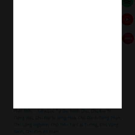
Paypal
https://paypal.me/meditationmelody
Hãy theo dõi chúng tôi:
Thanh Âm Thư Giãn
+
Meditation Meloady
Tiktok Thanh Âm Thư Giãn
Sagomeko Internet Marketing Services
–
Trà Sữa Đài
Loan Hokkaido Vietnam
–
Du lịch Đất Mũi Cà Mau
–
Bracknell Berks Funeral celebrant
Đọc thêm các bài viết chính:
Phật Thích Ca Mâu Ni
,
A Di Đà Phật
,
Quán Thế Âm Bồ
Tát
,
Đại Thế Chí Bồ Tát
,
Phổ Hiền Bồ Tát
,
Văn Thù Bồ
Tát,
Địa Tạng Vương Bồ Tát
,
Phật Dược Sư Lưu Ly
Vương Quang
,
Liên Hoa Sanh Guru Rinpoche
,
Lục Độ
Phật Mẫu – Tara
.
Lục Tự Đại Minh Chú
,
Chú Đại Bi
Tiếng Việt
,
Chú Đại Bi tiếng Hoa
,
Chú Đại Bi tiếng Phạn
,
Chú Lăng Nghiệm
,
Chú Tiêu Tai Cát Tường
,
Chú Vãng
Sanh
,
Chú Om Ah Hum