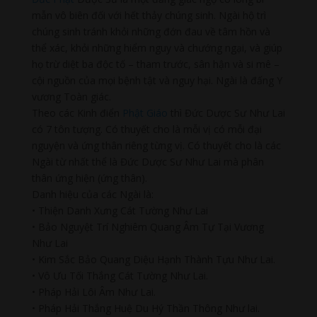
mẫn vô biên đối với hết thảy chúng sinh. Ngài hộ trì
chúng sinh tránh khỏi những đớn đau về tâm hồn và
thể xác, khỏi những hiểm nguy và chướng ngại, và giúp
họ trừ diệt ba độc tố – tham trước, sân hận và si mê –
cội nguồn của mọi bệnh tật và nguy hại. Ngài là đấng Y
vương Toàn giác.
Theo các Kinh điển
Phật Giáo
thì Đức Dược Sư Như Lai
có 7 tôn tượng. Có thuyết cho là mỗi vị có mỗi đại
nguyện và ứng thân riêng từng vị. Có thuyết cho là các
Ngài từ nhất thể là Đức Dược Sư Như Lai mà phân
thân ứng hiện (ứng thân).
Danh hiệu của các Ngài là:
• Thiện Danh Xưng Cát Tường Như Lai
• Bảo Nguyệt Trí Nghiêm Quang Âm Tự Tại Vương
Như Lai
• Kim Sắc Bảo Quang Diệu Hạnh Thành Tựu Như Lai.
• Vô Ưu Tối Thắng Cát Tường Như Lai.
• Pháp Hải Lôi Âm Như Lai.
• Pháp Hải Thắng Huệ Du Hý Thần Thông Như lai.