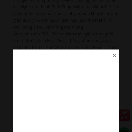
lạc. Nghe âm thanh Phật Pháp nhiệm màu khác biệt so
với những dòng nhạc khác vì nhạc mang khuynh hướng
giáo dục, giúp con người giác ngộ, giải thoát khỏi nỗi
đau, sống an vui và không mơ mộng.
Âm thanh của Phật Pháp nhiệm màu giúp con người
tìm ra được chân lý và lấy lại thăng bằng trong cuộc
sống như trong Thần Chú Dược Sư Tiếng Phạn | Dược
Sư Lưu Ly Quang Vương Phật | Tiêu Trừ Bệnh Tật
Bhaisajyaguru dharani
Thu âm: Kapleau Roshi Lineage
Thanh âm thư giãn
Nhạc nhẹ dễ ngủ là tập hợp âm thanh có tác dụng
chữa lành cảm xúc, giúp bạn tập trung trong công việc,
học tập, thiền…
Đóng góp duy trì:
Qua MOMO
https://nhantien.momo.vn/1OSnF4fCTrj