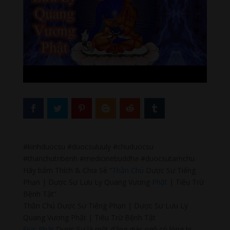
#kinhduocsu #duocsuluuly #chuduocsu
#thanchutribenh #medicinebuddha #duocsutamchu
Hãy bấm Thích & Chia Sẻ “
Thần Chú
Dược Sư Tiếng
Phạn | Dược Sư Lưu Ly Quang Vương
Phật
| Tiêu Trừ
Bệnh Tật”
Thần Chú Dược Sư Tiếng Phạn | Dược Sư Lưu Ly
Quang Vương Phật | Tiêu Trừ Bệnh Tật
Đức Phật
Dược Sư là một đấng giác ngộ có lòng bi