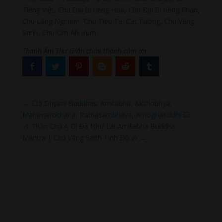
Tiếng Việt
,
Chú Đại Bi tiếng Hoa
,
Chú Đại Bi tiếng Phạn
,
Chú Lăng Nghiệm
,
Chú Tiêu Tai Cát Tường
,
Chú Vãng
Sanh
,
Chú Om Ah Hum
Thanh Âm Thư Giãn chân thành cảm ơn.
←
💥5 Dhyani Buddhas: Amitabha, Akshobhya,
Mahavairochana, Ratnasambhava, Amoghasiddhi 💥
🎶 Thần Chú A Di Đà Như Lai Amitabha Buddha
Mantra | Chú Vãng Sanh Tịnh Độ 🎶
→