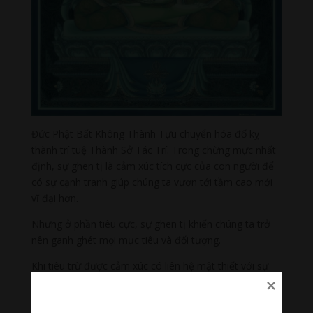
Đức Phật Bất Không Thành Tựu chuyển hóa đố kỵ
thành trí tuệ Thành Sở Tác Trí. Trong chừng mực nhất
định, sự ghen tị là cảm xúc tích cực của con người để
có sự cạnh tranh giúp chúng ta vươn tới tầm cao mới
vĩ đại hơn.
Nhưng ở phần tiêu cực, sự ghen tị khiến chúng ta trở
nên ganh ghét mọi mục tiêu và đối tượng.
Khi tiêu trừ được cảm xúc có liên hệ mật thiết với sự
thù ghét này, đồng thời cũng quán chiếu được chủ thể
của sự đố kỵ thì điều đó sẽ là phương tiện quý giá giúp