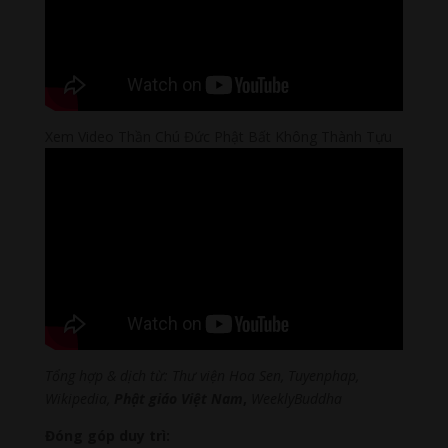
Xem Video Thần Chú Đức Phật Bất Không Thành Tựu
Tổng hợp & dịch từ: Thư viện Hoa Sen, Tuyenphap,
Wikipedia,
Phật giáo
Việt Nam
,
WeeklyBuddha
Đóng góp duy trì: