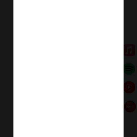
chúng ta đạt được thiện nghiệp vĩ đại dẫn tới sự viên
mãn cao cấp hơn, viên mãn thông điệp của Đức Phật
Bất Không Thành Tựu.
Thần Chú Đức Bất Không
Thành Tựu Như Lai
Đức Bất Không Thành Tựu Chân
ngôn như sau:
Phạn ngữ:
Tạng Ngữ:
Dịch chữ: