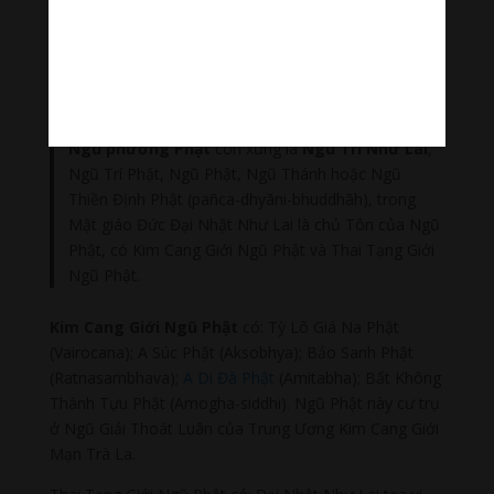
Oṃ A Mo Gha Si Ddhi Āḥ Hūṃ
Om Amoghasiddhi Ah Hum
Ngũ Trí Như Lai
Ngũ phương Phật
còn xưng là
Ngũ Trí Như Lai
,
Ngũ Trí Phật, Ngũ Phật, Ngũ Thánh hoặc Ngũ
Thiền Định Phật (pañca-dhyāni-bhuddhāh), trong
Mật giáo Đức Đại Nhật Như Lai là chủ Tôn của Ngũ
Phật, có Kim Cang Giới Ngũ Phật và Thai Tạng Giới
Ngũ Phật.
Kim Cang Giới Ngũ Phật
có: Tỳ Lô Giá Na Phật
(Vairocana); A Súc Phật (Aksobhya); Bảo Sanh Phật
(Ratnasambhava);
A Di Đà Phật
(Amitabha); Bất Không
Thành Tựu Phật (Amogha-siddhi). Ngũ Phật này cư trụ
ở Ngũ Giải Thoát Luân của Trung Ương Kim Cang Giới
Mạn Trà La.