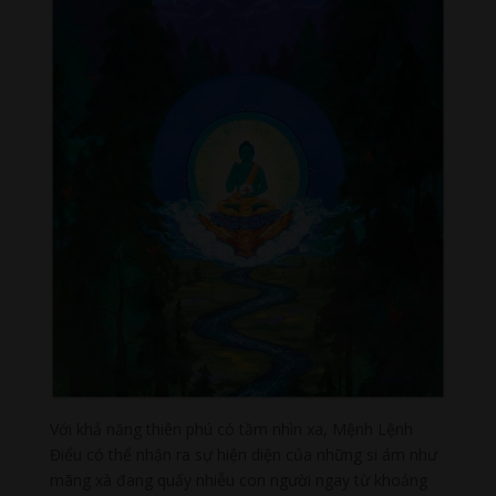
Với khả năng thiên phú có tầm nhìn xa, Mệnh Lệnh
Điểu có thể nhận ra sự hiện diện của những si ám như
mãng xà đang quấy nhiễu con người ngay từ khoảng