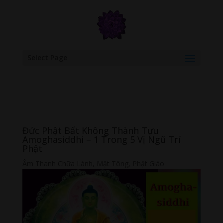
google.com, pub-6277401358830299, DIRECT, f08c47fec0942fa0
Select Page
Đức Phật Bất Không Thành Tựu
Amoghasiddhi – 1 Trong 5 Vị Ngũ Trí
Phật
Âm Thanh Chữa Lành
,
Mật Tông
,
Phật Giáo