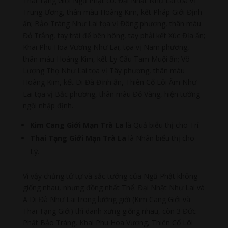
Thai Tạng Giới Ngũ Phật có: Đại Nhật Như Lai tọa vị
Trung Ương, thân màu Hoàng Kim, kết Pháp Giới Định
ấn; Bảo Tràng Như Lai tọa vị Đông phương, thân màu
Đỏ Trắng, tay trái để bên hông, tay phải kết Xúc Địa ấn;
Khai Phu Hoa Vương Như Lai, tọa vị Nam phương,
thân màu Hoàng Kim, kết Ly Cấu Tam Muội ấn; Vô
Lượng Thọ Như Lai tọa vị Tây phương, thân màu
Hoàng Kim, kết Di Đà Định ấn, Thiên Cổ Lôi Âm Như
Lai tọa vị Bắc phương, thân màu Đỏ Vàng, hiện tướng
ngồi nhập định.
Kim Cang Giới Mạn Trà La
là Quả biểu thị cho Trí.
Thai Tạng Giới Mạn Trà La
là Nhân biểu thị cho
Lý.
Vì vậy chủng tử tự và sắc tướng của Ngũ Phật không
giống nhau, nhưng đồng nhất Thể. Đại Nhật Như Lai và
A Di Đà Như Lai trong lưỡng giới (Kim Cang Giới và
Thai Tạng Giới) thì danh xưng giống nhau, còn 3 Đức
Phật Bảo Tràng, Khai Phu Hoa Vương, Thiên Cổ Lôi