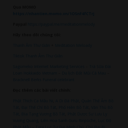
Qua MOMO
https://nhantien.momo.vn/1OSnF4fCTrj
Paypal
https://paypal.me/meditationmelody
Hãy theo dõi chúng tôi:
Thanh Âm Thư Giãn
+
Meditation Meloady
Tiktok Thanh Âm Thư Giãn
Sagomeko Internet Marketing Services
–
Trà Sữa Đài
Loan Hokkaido Vietnam
–
Du lịch Đất Mũi Cà Mau
–
Bracknell Berks Funeral celebrant
Đọc thêm các bài viết chính:
Phật Thích Ca Mâu Ni
,
A Di Đà Phật
,
Quán Thế Âm Bồ
Tát
,
Đại Thế Chí Bồ Tát
,
Phổ Hiền Bồ Tát
,
Văn Thù Bồ
Tát,
Địa Tạng Vương Bồ Tát
,
Phật Dược Sư Lưu Ly
Vương Quang
,
Liên Hoa Sanh Guru Rinpoche
,
Lục Độ
Phật Mẫu – Tara
.
Lục Tự Đại Minh Chú
,
Chú Đại Bi