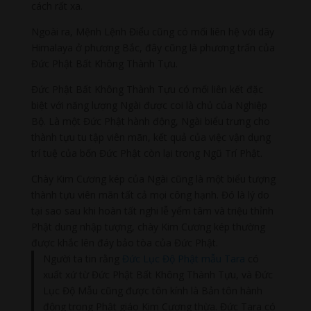
cách rất xa.
Ngoài ra, Mệnh Lệnh Điểu cũng có mối liên hệ với dãy
Himalaya ở phương Bắc, đây cũng là phương trấn của
Đức Phật Bất Không Thành Tựu.
Đức Phật Bất Không Thành Tựu có mối liên kết đặc
biệt với năng lượng Ngài được coi là chủ của Nghiệp
Bộ. Là một Đức Phật hành động, Ngài biểu trưng cho
thành tựu tu tập viên mãn, kết quả của việc vận dụng
trí tuệ của bốn Đức Phật còn lại trong Ngũ Trí Phật.
Chày Kim Cương kép của Ngài cũng là một biểu tượng
thành tựu viên mãn tất cả mọi công hạnh. Đó là lý do
tại sao sau khi hoàn tất nghi lễ yểm tâm và triệu thỉnh
Phật dung nhập tượng, chày Kim Cương kép thường
được khắc lên đáy bảo tòa của Đức Phật.
Người ta tin rằng
Đức Lục Độ Phật mẫu Tara
có
xuất xứ từ Đức Phật Bất Không Thành Tựu, và Đức
Lục Độ Mẫu cũng được tôn kính là Bản tôn hành
động trong Phật giáo Kim Cương thừa. Đức Tara có