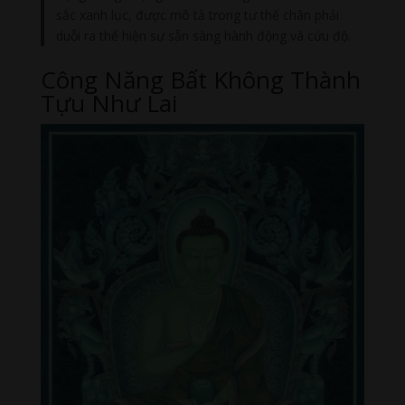
sắc xanh lục, được mô tả trong tư thế chân phải
duỗi ra thể hiện sự sẵn sàng hành động và cứu độ.
Công Năng Bất Không Thành
Tựu Như Lai