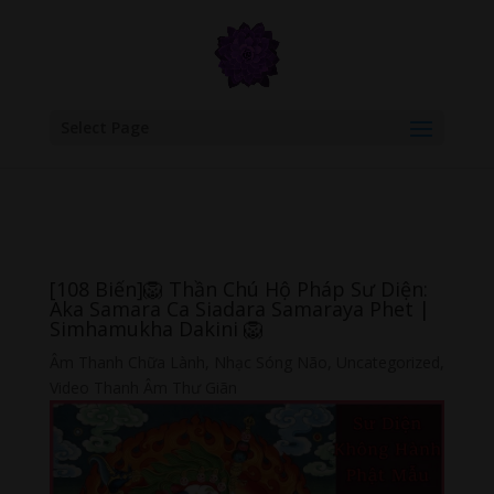
google.com, pub-6277401358830299, DIRECT, f08c47fec0942fa0
Select Page
[108 Biến]🦁 Thần Chú Hộ Pháp Sư Diện:
Aka Samara Ca Siadara Samaraya Phet |
Simhamukha Dakini 🦁
Âm Thanh Chữa Lành
,
Nhạc Sóng Não
,
Uncategorized
,
Video Thanh Âm Thư Giãn