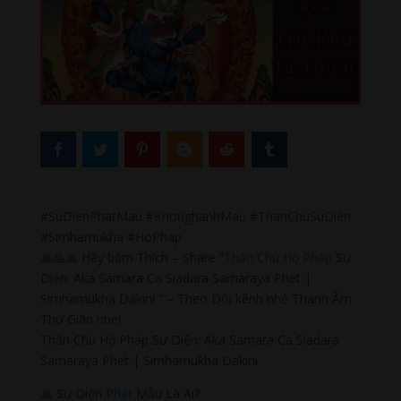
#SuDienPhatMau #KhonghanhMau #ThanChuSuDien
#Simhamukha #HoPhap
🙏🙏🙏 Hãy bấm Thích – Share “
Thần Chú
Hộ Pháp
Sư
Diện: Aka Samara Ca Siadara Samaraya Phet |
Simhamukha Dakini ” – Theo Dõi kênh nhé Thanh Âm
Thư Giãn nhé!
Thần Chú Hộ Pháp Sư Diện: Aka Samara Ca Siadara
Samaraya Phet | Simhamukha Dakini
🙏 Sư Diện
Phật
Mẫu Là Ai?