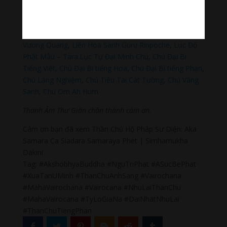
Phật Thích Ca Mâu Ni
,
A Di Đà Phật
,
Quán Thế Âm Bồ
Tát
,
Đại Thế Chí Bồ Tát
,
Phổ Hiền Bồ Tát
,
Văn Thù Bồ
Tát,
Địa Tạng Vương Bồ Tát
,
Phật Dược Sư Lưu Ly
Vương Quang
,
Liên Hoa Sanh Guru Rinpoche
,
Lục Độ
Phật Mẫu – Tara
.
Lục Tự Đại Minh Chú
,
Chú Đại Bi
Tiếng Việt
,
Chú Đại Bi tiếng Hoa
,
Chú Đại Bi tiếng Phạn
,
Chú Lăng Nghiệm
,
Chú Tiêu Tai Cát Tường
,
Chú Vãng
Sanh
,
Chú Om Ah Hum
Thanh Âm Thư Giãn chân thành cảm ơn.
Cám ơn bạn đã xem Thần Chú Hộ Pháp Sư Diện: Aka
Samara Ca Siadara Samaraya Phet | Simhamukha
Dakini
Tag: #AkshobhyaBuddha #NguTriPhat #ASucBePhat
#XuaTanUMinh #ThanChuAnhSang #Vairochana
#MahaVairochana #Vairocana #NhuLaiThanChu
#MahaVairocana #TyLoGiaNa #DaiNhatNhuLai
#ThanChuTiengPhan