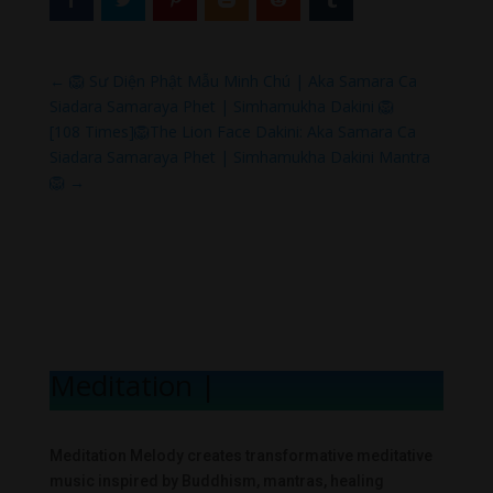
←
🦁 Sư Diện Phật Mẫu Minh Chú | Aka Samara Ca
Siadara Samaraya Phet | Simhamukha Dakini 🦁
[108 Times]🦁The Lion Face Dakini: Aka Samara Ca
Siadara Samaraya Phet | Simhamukha Dakini Mantra
🦁
→
Meditation Mel
|
Meditation Melody creates transformative meditative
music inspired by Buddhism, mantras, healing