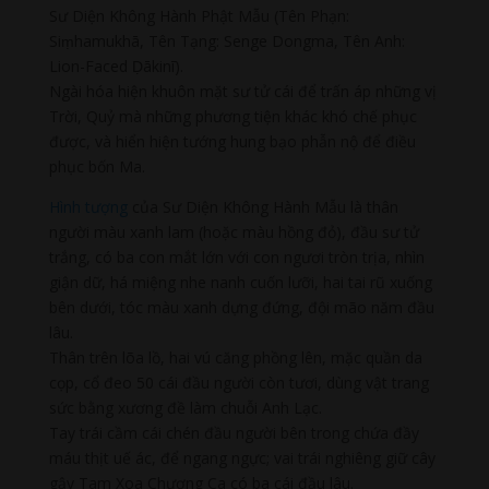
Sư Diện Không Hành Phật Mẫu (Tên Phạn:
Siṃhamukhā, Tên Tạng: Senge Dongma, Tên Anh:
Lion-Faced Ḍākinī).
Ngài hóa hiện khuôn mặt sư tử cái để trấn áp những vị
Trời, Quỷ mà những phương tiện khác khó chế phục
được, và hiển hiện tướng hung bạo phẫn nộ để điều
phục bốn Ma.
Hình tượng
của Sư Diện Không Hành Mẫu là thân
người màu xanh lam (hoặc màu hồng đỏ), đầu sư tử
trắng, có ba con mắt lớn với con ngươi tròn trịa, nhìn
giận dữ, há miệng nhe nanh cuốn lưỡi, hai tai rũ xuống
bên dưới, tóc màu xanh dựng đứng, đội mão năm đầu
lâu.
Thân trên lõa lồ, hai vú căng phồng lên, mặc quần da
cọp, cổ đeo 50 cái đầu người còn tươi, dùng vật trang
sức bằng xương đề làm chuỗi Anh Lạc.
Tay trái cầm cái chén đầu người bên trong chứa đầy
máu thịt uế ác, để ngang ngực; vai trái nghiêng giữ cây
gậy Tam Xoa Chương Ca có ba cái đầu lâu.