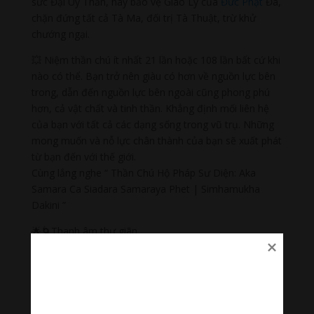
sức Đại Uy Thần, hay bảo vệ Giáo Lý của
Đức Phật
Đà,
chặn đứng tất cả Tà Ma, đối trị Tà Thuật, trừ khử
chướng ngại.
💥 Niệm thần chú ít nhất 21 lần hoặc 108 lần bất cứ khi
nào có thể. Bạn trở nên giàu có hơn về nguồn lực bên
trong, dẫn đến nguồn lực bên ngoài cũng phong phú
hơn, cả vật chất và tinh thần. Khẳng định mối liên hệ
của bạn với tất cả các dạng sống trong vũ trụ. Những
mong muốn và nỗ lực chân thành của bạn sẽ xuất phát
từ bạn đến với thế giới.
Cùng lắng nghe “ Thần Chú Hộ Pháp Sư Diện: Aka
Samara Ca Siadara Samaraya Phet | Simhamukha
Dakini ”
🌟🌀Thanh âm thư giãn
Nhạc nhẹ dễ ngủ là tập hợp âm thanh có tác dụng
chữa lành cảm xúc, giúp bạn tập trung trong công việc,
học tập, thiền…
#nhacnhekhongloidengu #nhackhongloidengu
#nhacthien #nhacthienyoga #nhactruyencamhung