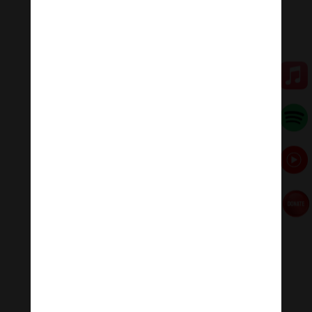
#ommanipadmehum #HinduGiao #PhatPhap
#PhatPhapNhiemMau
Đóng góp duy trì:
Qua MOMO
https://nhantien.momo.vn/1OSnF4fCTrj
Paypal
https://paypal.me/meditationmelody
Hãy theo dõi chúng tôi:
Thanh Âm Thư Giãn
+
Meditation Meloady
Tiktok Thanh Âm Thư Giãn
Sagomeko Internet Marketing Services
–
Trà Sữa Đài
Loan Hokkaido Vietnam
–
Du lịch Đất Mũi Cà Mau
–
Bracknell Berks Funeral celebrant
–
Try A Place – SEO
My Business
Đọc thêm các bài viết chính: