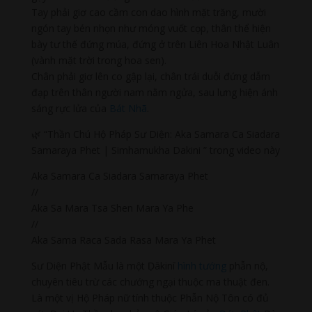
Tay phải giơ cao cầm con dao hình mặt trăng, mười
ngón tay bén nhọn như móng vuốt cọp, thân thể hiện
bày tư thế đứng múa, đứng ở trên Liên Hoa Nhật Luân
(vành mặt trời trong hoa sen).
Chân phải giơ lên co gập lại, chân trái duỗi đứng dẫm
đạp trên thân người nam nằm ngửa, sau lưng hiện ánh
sáng rực lửa của
Bát Nhã
.
🌿 “Thần Chú Hộ Pháp Sư Diện: Aka Samara Ca Siadara
Samaraya Phet | Simhamukha Dakini ” trong video này
Aka Samara Ca Siadara Samaraya Phet
//
Aka Sa Mara Tsa Shen Mara Ya Phe
//
Aka Sama Raca Sada Rasa Mara Ya Phet
Sư Diện Phật Mẫu là một Ḍākinī
hình tướng
phẫn nộ,
chuyên tiêu trừ các chướng ngại thuộc ma thuật đen.
Là một vị Hộ Pháp nữ tính thuộc Phẫn Nộ Tôn có đủ