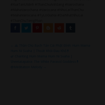
#XuaTanUMinh #ThanChuAnhSang #Vairochana
#MahaVairochana #Vairocana #NhuLaiThanChu
#MahaVairocana #TyLoGiaNa #DaiNhatNhuLai
#ThanChuTiengPhan
←
🙏 Thần Chú Bạch Tản Cái Phật Đỉnh: Hum Mama
Hum Ni Svaha | Thoát Khỏi Đau Khổ💊
🌿 Chanting Hum Mama Hum Ni Svaha |
Sheetatapatra: The White Parasol Goddess💊
@Meditation Melody
→