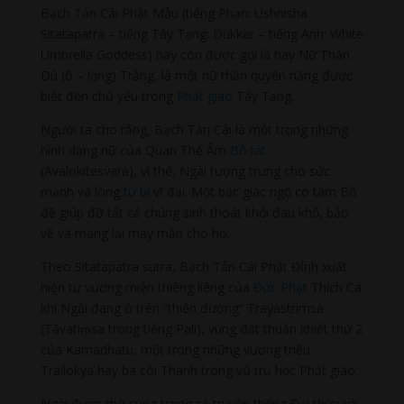
Bạch Tản Cái Phật Mẫu (tiếng Phạn: Ushnisha
Sitatapatra – tiếng Tây Tạng: Dukkar – tiếng Anh: White
Umbrella Goddess) hay còn được gọi là hay Nữ Thần
Dù (ô – lọng) Trắng, là một nữ thần quyền năng được
biết đến chủ yếu trong
Phật giáo
Tây Tạng.
Người ta cho rằng, Bạch Tản Cái là một trong những
hình dạng nữ của Quan Thế Âm
Bồ tát
(Avalokitesvara), vì thế, Ngài tượng trưng cho sức
mạnh và lòng
từ bi
vĩ đại. Một bậc giác ngộ có tâm Bồ
đề giúp đỡ tất cả chúng sinh thoát khỏi đau khổ, bảo
vệ và mang lại may mắn cho họ.
Theo Sitatapatra sutra, Bạch Tản Cái Phật Đỉnh xuất
hiện từ vương miện thiêng liêng của
Đức Phật
Thích Ca
khi Ngài đang ở trên “thiên đường” Trayastrimsa
(Tāvatiṃsa trong tiếng Pali), vùng đất thuần khiết thứ 2
của Kamadhatu, một trong những vương triều
Trailokya hay ba cõi Thánh trong vũ trụ học Phật giáo.
Ngài được thờ cúng trong cả truyền thống Đại thừa và