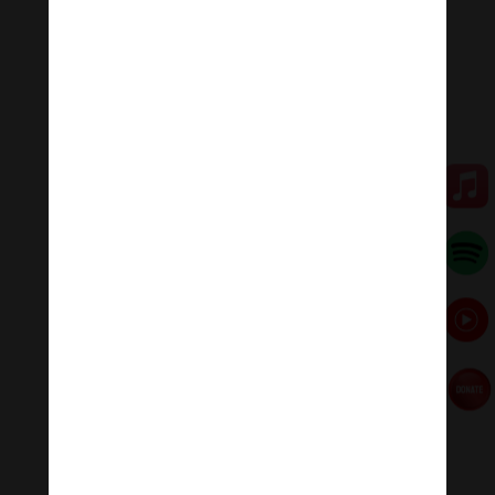
🌟🌀Thanh âm thư giãn
Nhạc nhẹ dễ ngủ là tập hợp âm thanh có tác dụng
chữa lành cảm xúc, giúp bạn tập trung trong công việc,
học tập, thiền…
#nhacnhekhongloidengu #nhackhongloidengu
#nhacthien #nhacthienyoga #nhactruyencamhung
#ommanipadmehum #HinduGiao #PhatPhap
#PhatPhapNhiemMau
Đóng góp duy trì:
Qua MOMO
https://nhantien.momo.vn/1OSnF4fCTrj
Paypal
https://paypal.me/meditationmelody
Hãy theo dõi chúng tôi:
Thanh Âm Thư Giãn
+
Meditation Meloady
Tiktok Thanh Âm Thư Giãn