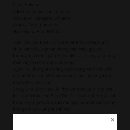
Sarva Buddha
Adhishthana Adhishthite Soha
Om Sarva Tathagata Ushnisha
Sitata – Patre Hum Peh
Hum Mama Hum Ni Soha
Thần chú của Bạch Tản Cái Phật Mẫu có tác dụng
chữa bệnh tật, xua tan những can nhiễu gây tổn
thương tinh thần, ngăn chặn thiên tai, mang lại sự may
mắn và giàu có trong cuộc sống.
Ngoài ra, những ai thường xuyên tụng niệm thần chú
này sẽ được bảo vệ khỏi ma thuật đen, bùa ngải mà
người khác hãm hại.
Trong kinh Bạch Tản Cái Phật Đỉnh Đà La Ni cho biết,
lợi ích của thần chú Bạch Tản Cái là cắt đứt mọi ác tính
trong một người, xua đuổi ma quỷ, tạo một vùng năng
lượng tích cực xung quanh nhà.
💥 Cùng lắng nghe “ Bạch Tản Cái Phật Đỉnh Thần Chú
| Usnisa Sitatapatra: Bảo Vệ Khỏi Bùa Ngải ”