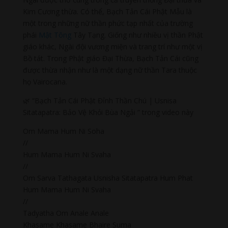
Kim Cương thừa. Có thể, Bạch Tản Cái Phật Mẫu là
một trong những nữ thần phức tạp nhất của trường
phái
Mật Tông
Tây Tạng. Giống như nhiều vị thần Phật
giáo khác, Ngài đội vương miện và trang trí như một vị
Bồ tát. Trong Phật giáo Đại Thừa, Bạch Tản Cái cũng
được thừa nhận như là một dạng nữ thần Tara thuộc
họ Vairocana.
🌿 “Bạch Tản Cái Phật Đỉnh Thần Chú | Usnisa
Sitatapatra: Bảo Vệ Khỏi Bùa Ngải ” trong video này
Om Mama Hum Ni Soha
//
Hum Mama Hum Ni Svaha
//
Om Sarva Tathagata Usnisha Sitatapatra Hum Phat
Hum Mama Hum Ni Svaha
//
Tadyatha Om Anale Anale
Khasame Khasame Bhaire Suma