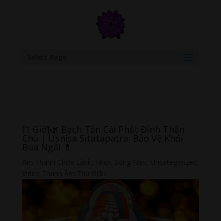
google.com, pub-6277401358830299, DIRECT, f08c47fec0942fa0
Select Page
[1 Giờ]🌿 Bạch Tản Cái Phật Đỉnh Thần
Chú | Usnisa Sitatapatra: Bảo Vệ Khỏi
Bùa Ngải 💊
Âm Thanh Chữa Lành
,
Nhạc Sóng Não
,
Uncategorized
,
Video Thanh Âm Thư Giãn