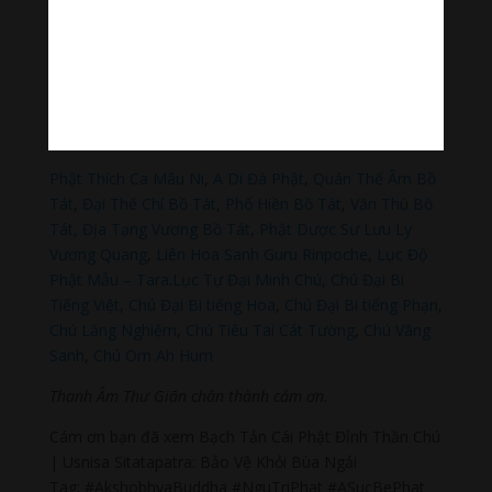
Sagomeko Internet Marketing Services
–
Trà Sữa Đài
Loan Hokkaido Vietnam
–
Du lịch Đất Mũi Cà Mau
–
Bracknell Berks Funeral celebrant
–
Try A Place – SEO
My Business
Đọc thêm các bài viết chính:
Phật Thích Ca Mâu Ni
,
A Di Đà Phật
,
Quán Thế Âm Bồ
Tát
,
Đại Thế Chí Bồ Tát
,
Phổ Hiền Bồ Tát
,
Văn Thù Bồ
Tát,
Địa Tạng Vương Bồ Tát
,
Phật Dược Sư Lưu Ly
Vương Quang
,
Liên Hoa Sanh Guru Rinpoche
,
Lục Độ
Phật Mẫu – Tara
.
Lục Tự Đại Minh Chú
,
Chú Đại Bi
Tiếng Việt
,
Chú Đại Bi tiếng Hoa
,
Chú Đại Bi tiếng Phạn
,
Chú Lăng Nghiệm
,
Chú Tiêu Tai Cát Tường
,
Chú Vãng
Sanh
,
Chú Om Ah Hum
Thanh Âm Thư Giãn chân thành cảm ơn.
Cám ơn bạn đã xem Bạch Tản Cái Phật Đỉnh Thần Chú
| Usnisa Sitatapatra: Bảo Vệ Khỏi Bùa Ngải
Tag: #AkshobhyaBuddha #NguTriPhat #ASucBePhat