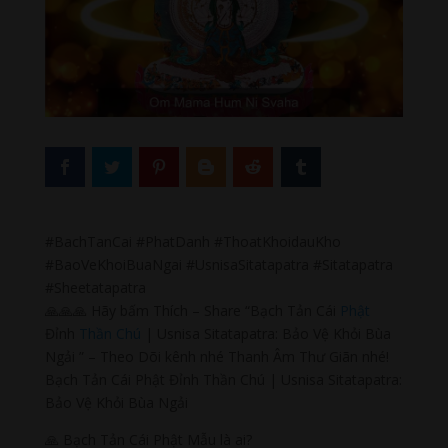
#BachTanCai #PhatDanh #ThoatKhoidauKho
#BaoVeKhoiBuaNgai #UsnisaSitatapatra #Sitatapatra
#Sheetatapatra
🙏🙏🙏 Hãy bấm Thích – Share “Bạch Tản Cái
Phật
Đỉnh
Thần Chú
| Usnisa Sitatapatra: Bảo Vệ Khỏi Bùa
Ngải ” – Theo Dõi kênh nhé Thanh Âm Thư Giãn nhé!
Bạch Tản Cái Phật Đỉnh Thần Chú | Usnisa Sitatapatra:
Bảo Vệ Khỏi Bùa Ngải
🙏 Bạch Tản Cái Phật Mẫu là ai?