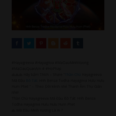
#Hayagreeva #Hayagriva #MaDauMinhVuong
#MaDauQuanAm # #HoPhap
🙏🙏🙏 Hãy bấm Thích – Share “
Thần Chú
Hayagreeva
Mã Đầu
Bồ Tát
: Hrih Benza Todha Hayagriva Hulu Hulu
Hum Phet ” – Theo Dõi kênh nhé Thanh Âm Thư Giãn
nhé!
Thần Chú Hayagreeva Mã Đầu Bồ Tát: Hrih Benza
Todha Hayagriva Hulu Hulu Hum Phet
🙏 Mã Đầu Minh Vương Là Ai ?