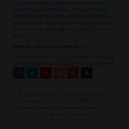
Sư Lưu Ly Vương Quang
,
Liên Hoa Sanh Guru
Rinpoche
,
Lục Độ Phật Mẫu – Tara
.
Lục Tự Đại
Minh Chú
,
Chú Đại Bi Tiếng Việt
,
Chú Đại Bi tiếng
Hoa
,
Chú Đại Bi tiếng Phạn
,
Chú Lăng Nghiệm
,
Chú
Tiêu Tai Cát Tường
,
Chú Vãng Sanh
,
Chú Om Ah
Hum
Thanh Âm Thư Giãn chân thành cảm ơn.
Cám ơn bạn đã xem Thần Chú Hayagreeva Mã Đầu Bồ
Tát: Hrih Benza Todha Hayagriva Hulu Hulu Hum Phet
←
🙏 Hayagreeva Mantra 108 Times: Hrih Benza
Trodha Hayagriva Hulu Hulu Hum Phet💊
[1/2 Hour]🙏 Hayagriva Avalokitesvara Mantra: Hri
Benza Trodha Hayagriva Hulu Hulu Hum Phe💊
→