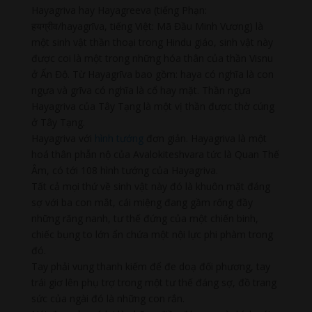
Hayagriva hay Hayagreeva (tiếng Phạn:
हयग्रीव/hayagrīva, tiếng Việt: Mã Đầu Minh Vương) là
một sinh vật thần thoại trong Hindu giáo, sinh vật này
được coi là một trong những hóa thân của thần Visnu
ở Ấn Độ. Từ Hayagrīva bao gồm: haya có nghĩa là con
ngựa và grīva có nghĩa là cổ hay mặt. Thần ngựa
Hayagriva của Tây Tạng là một vị thần được thờ cúng
ở Tây Tạng.
Hayagriva với
hình tướng
đơn giản. Hayagriva là một
hoá thân phẫn nộ của Avalokiteshvara tức là Quan Thế
Âm, có tới 108 hình tướng của Hayagriva.
Tất cả mọi thứ về sinh vật này đó là khuôn mặt đáng
sợ với ba con mắt, cái miệng đang gầm rống đầy
những răng nanh, tư thế đứng của một chiến binh,
chiếc bụng to lớn ẩn chứa một nội lực phi phàm trong
đó.
Tay phải vung thanh kiếm để đe doạ đối phương, tay
trái giơ lên phụ trợ trong một tư thế đáng sợ, đồ trang
sức của ngài đó là những con rắn.