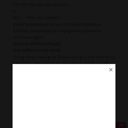
Om Shri Hayagrivaya Namaha
//
IAST – Phiên Âm Sanskrit:
jñānānandamayaṃ devaṃ nirmalasphaṭikākṛtiṃ
ādhāraṃ sarvavidyānāṃ hayagrīvaṃ upāsmahe
Chữ Devanāgarī:
ज्ञानानन्दमयं देवं निर्मलस्फटिकाकृतिं
आधारं सर्वविद्यानां हयग्रीवं उपास्महे
Trong Hindu, Hayagriva là biểu tượng của tri thức và sự
thông thái, nên ngài được xem như 1 vị thần của thi
cử. Truớc khi bước qua 1 cuộc thi khó khăn, nên mong
cầu đến sự thông thái của Hayagriva.
💥 Cùng lắng nghe “ Thần Chú Hayagreeva Mã Đầu Bồ
Tát: Hrih Benza Todha Hayagriva Hulu Hulu Hum Phet ”
🌟🌀Thanh âm thư giãn
Nhạc nhẹ dễ ngủ là tập hợp âm thanh có tác dụng
chữa lành cảm xúc, giúp bạn tập trung trong công việc,
học tập, thiền…