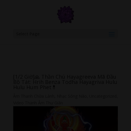
google.com, pub-6277401358830299, DIRECT, f08c47fec0942fa0
Select Page
[1/2 Giờ]🙏 Thần Chú Hayagreeva Mã Đầu
Bồ Tát: Hrih Benza Todha Hayagriva Hulu
Hulu Hum Phet💊
Âm Thanh Chữa Lành
,
Nhạc Sóng Não
,
Uncategorized
,
Video Thanh Âm Thư Giãn