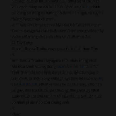
Nét đẹp của nó lại là những điều đáng sợ vì chính cái
khía cạnh đáng sợ đó lại là biểu lộ của sự
từ bi
, chính
cái đáng sợ đó giúp buông bỏ được bản ngã, và xuyên
thủng được màn vô minh.
🌿 “Thần Chú Hayagreeva Mã Đầu Bồ Tát: Hrih Benza
Todha Hayagriva Hulu Hulu Hum Phet” trong video này
Video chỉ mang tính chất chia sẻ và tham khảo.
💥 Tây Tạng:
Om Hri Benza Todha Hayagriva Hulu hulu Hum Phe
//
Hrih Benza Trodha Hayagriva Hulu Hulu Hung Phat
Mã Đầu Minh Vương dùng
Quán Âm Bồ Tát
làm Tự
Tính Thân, thị hiện hình đại phẫn nộ, để đầu ngựa ở
trên đỉnh, là một trong những thân biến hóa của
Quán
Thế Âm Bồ Tát
. Nhân vì Tâm Từ Bi sâu rộng, cho nên
bẻ gãy, diệt trừ tất cả ma chướng, dùng Đại Uy Nhật
Luân chiếu soi phá tan ám tối của chúng sinh, ăn nuốt
vô minh phiền não của chúng sinh.
//
Khác: