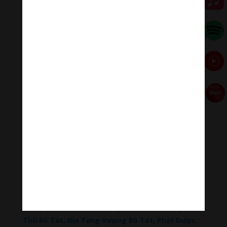
Đóng góp duy trì:
Đóng góp qua MOMO
Donate via Paypal
Hãy theo dõi chúng tôi:
Thanh Âm Thư Giãn
+
Meditation Meloady
Tiktok Thanh Âm Thư Giãn
Sagomeko Internet Marketing Services
–
Trà Sữa
Đài Loan Hokkaido Vietnam
–
Du lịch Đất Mũi Cà
Mau
–
Bracknell Berks Funeral celebrant
–
Try A
Place – SEO My Business
Đọc thêm các bài viết chính:
Phật Thích Ca Mâu Ni
,
A Di Đà Phật
,
Quán Thế Âm
Bồ Tát
,
Đại Thế Chí Bồ Tát
,
Phổ Hiền Bồ Tát
,
Văn
Thù Bồ Tát,
Địa Tạng Vương Bồ Tát
,
Phật Dược