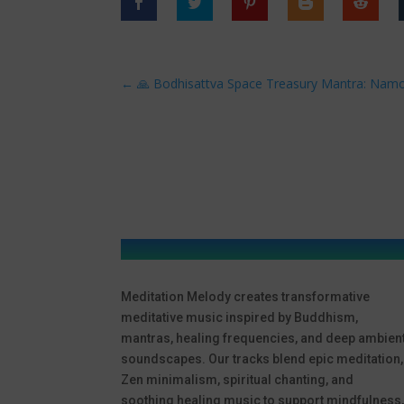
←
🙏 Bodhisattva Space Treasury Mantra: Nam
Meditation Melody creates transformative
meditative music inspired by Buddhism,
mantras, healing frequencies, and deep ambien
soundscapes. Our tracks blend epic meditation,
Zen minimalism, spiritual chanting, and
soothing healing music to support mindfulness