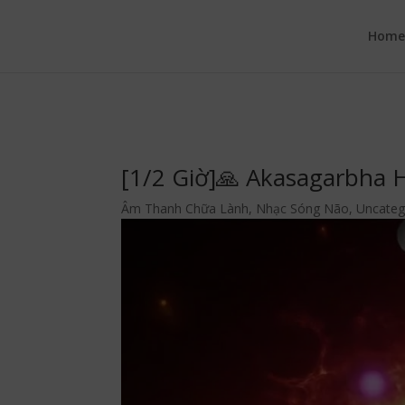
google.com, pub-6277401358830299, DIRECT, f08c47fec0942fa0
Hom
[1/2 Giờ]🙏 Akasagarbha
Âm Thanh Chữa Lành
,
Nhạc Sóng Não
,
Uncateg