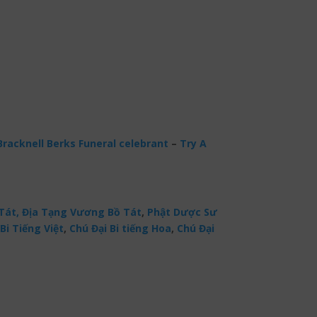
Bracknell Berks Funeral celebrant
–
Try A
Tát,
Địa Tạng Vương Bồ Tát
,
Phật Dược Sư
Bi Tiếng Việt
,
Chú Đại Bi tiếng Hoa
,
Chú Đại