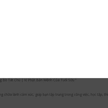
āhā
vaha
 rộng rãi bởi các tín đồ Phật giáo Chân Ngôn Tông. Nó được cho là c
ō akyasha kyarabaya on arikya mari bori sowaka.
am Mô Hư Không Tạng Bồ Tát
riệu lần theo các nghi thức bí truyền, trong một khoảng thời gian nhấ
và sự tôn trọng của tất cả, một giọng hát tuyệt vời, giàu có hay da
ực, người đó phải thường xuyên niệm thần chú Hư Không Tạng Bồ tát
ần chú này giống như nước, đất và các điều kiện khác giúp hạt giống p
g Bồ Tát Chú | Vị Phật Bản Mệnh Của Tuổi Sửu ”
g chữa lành cảm xúc, giúp bạn tập trung trong công việc, học tập, t