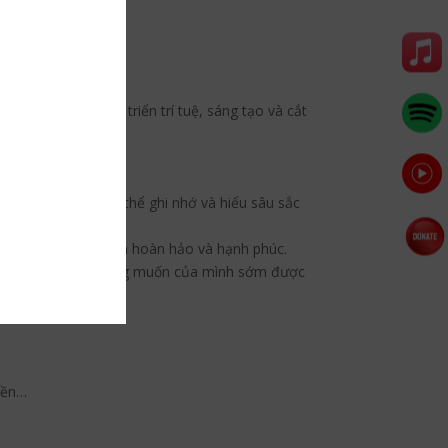
ó khả năng phát triển trí tuệ, sáng tạo và cắt
t định, người ta có thể ghi nhớ và hiểu sâu sắc
nh vọng, một gia đình hoàn hảo và hạnh phúc.
 để tất cả những mong muốn của mình sớm được
hát triển.
hiền…