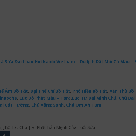
à Sữa Đài Loan Hokkaido Vietnam
–
Du lịch Đất Mũi Cà Mau
–
ế Âm Bồ Tát
,
Đại Thế Chí Bồ Tát
,
Phổ Hiền Bồ Tát
,
Văn Thù Bồ 
Rinpoche
,
Lục Độ Phật Mẫu – Tara
.
Lục Tự Đại Minh Chú
,
Chú Đại 
ai Cát Tường
,
Chú Vãng Sanh
,
Chú Om Ah Hum
 Bồ Tát Chú | Vị Phật Bản Mệnh Của Tuổi Sửu