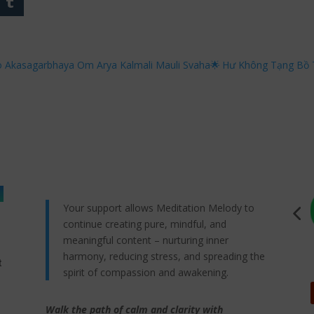
o Akasagarbhaya Om Arya Kalmali Mauli Svaha🌟
Hư Không Tạng Bồ T
Your support allows Meditation Melody to
continue creating pure, mindful, and
meaningful content – nurturing inner
harmony, reducing stress, and spreading the
t
spirit of compassion and awakening.
Walk the path of calm and clarity with
,