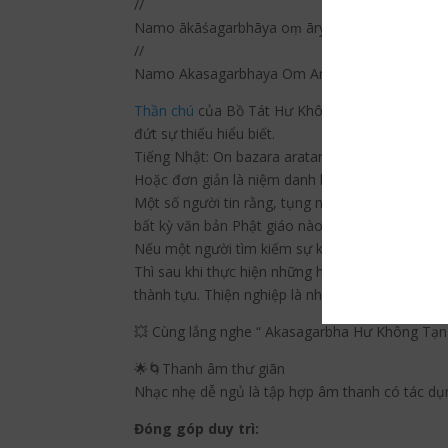
//
Namo ākāśagarbhāya oṃ ārya kamari mauli sv
//
Namo Akasagarbhaya Om Arya Kalmali Mauli S
Thần chú
của Bồ Tát Hư Không Tạng được sử dụng
đứt sự thiếu hiểu biết.
Tiếng Nhật: On bazara aratano on taraku – Nōb
Hoặc đơn giản là niệm danh hiệu của Ngài: N
Một số người tin rằng, tụng niệm thần chú hàng t
bất kỳ văn bản Phật giáo nào.
Nếu một người tìm kiếm sự khôn ngoan, tình yêu 
Thì sau khi thực hiện những hành động tích c
thành tựu. Thiện nghiệp là những hạt giống và th
💥 Cùng lắng nghe “ Akasagarbha Hư Không Tạn
🌟🌀Thanh âm thư giãn
Nhạc nhẹ dễ ngủ là tập hợp âm thanh có tác dụn
Đóng góp duy trì: