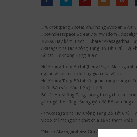
#hukhongtang #botat #hukhong #vobien #vutr
#boundlessspace #creativity #wisdom #dispel
🙏🙏🙏 Hãy bấm Thích – Share “Akasagarbha H
Akasagarbha Hư Không Tạng Bồ Tát Chú | Vị P
Bồ tát Hư Không Tạng là ai?
Hư Không Tạng Bồ tát (tiếng Phạn: Akasagarbha 
ngoan vô biên như không gian của vũ trụ.
Hư Không Tạng Bồ tát rất quan trọng trong cuộc
Nhật Bản vào đầu thế kỷ thứ 9.
Bồ tát Hư Không Tạng tượng trưng cho sự khôn 
giác ngộ. Họ cũng cầu nguyện để Bồ tát nâng cao
🌿 “Akasagarbha Hư Không Tạng Bồ Tát Chú | V
Video chỉ mang tính chất chia sẻ và tham khảo.
“Namo Akasagarbhaya Om Ali Kalmali Mauli Sva