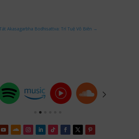
át Akasagarbha Bodhisattva: Trí Tuệ Vô Biên
→