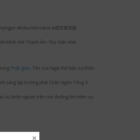
khainyingpo #kokuzobosatsu #虚空蔵菩薩
õi kênh nhé Thanh Âm Thư Giãn nhé!
 trong
Phật giáo
. Tên của Ngài thể hiện sự khôn
gười sáng lập trường phái Chân Ngôn Tông ở
cho sự khôn ngoan trên con đường tìm kiếm sự