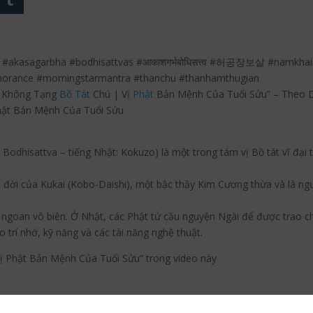
u #akasagarbha #bodhisattvas #आकाशगर्भबोधिसत्त्व #허공장보살 #nam
ignorance #morningstarmantra #thanchu #thanhamthugian
ư Không Tạng
Bồ Tát
Chú | Vị
Phật
Bản Mệnh Của Tuổi Sửu” – Theo D
hật Bản Mệnh Của Tuổi Sửu
Bodhisattva – tiếng Nhật: Kokuzo) là một trong tám vị Bồ tát vĩ đại
 đời của Kukai (Kobo-Daishi), một bậc thầy Kim Cương thừa và là n
ngoan vô biên. Ở Nhật, các Phật tử cầu nguyện Ngài để được trao 
 trí nhớ, kỹ năng và các tài năng nghệ thuật.
ị Phật Bản Mệnh Của Tuổi Sửu” trong video này
ha”