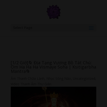
google.com, pub-6277401358830299, DIRECT, f08c47fec0942fa0
Select Page
[1/2 Giờ]🌀 Địa Tạng Vương Bồ Tát Chú:
Om Ha Ha Ha Vismaye Soha | Ksitigarbha
Mantra🌀
Âm Thanh Chữa Lành
,
Nhạc Sóng Não
,
Uncategorized
,
Video Thanh Âm Thư Giãn