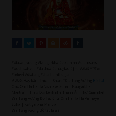
#diatangvuong #ksitigarbha #coiuminh #thamsansi
#bodhisattvas #daithua #phatgiao #jizo #地藏王菩薩
#क्षितिगर्भ #diatang #thanhamthugian
🙏🙏🙏 Hãy bấm Thích – Share “Địa Tạng Vương
Bồ Tát
Chú: Om Ha Ha Ha Vismaye Soha | Ksitigarbha
Mantra” – Theo Dõi kênh nhé Thanh Âm Thư Giãn nhé!
Địa Tạng Vương Bồ Tát Chú: Om Ha Ha Ha Vismaye
Soha | Ksitigarbha Mantra
Địa Tạng vương Bồ tát là ai?