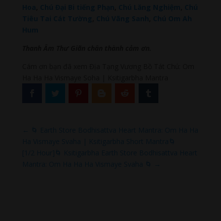
Hoa
,
Chú Đại Bi tiếng Phạn
,
Chú Lăng Nghiệm
,
Chú
Tiêu Tai Cát Tường
,
Chú Vãng Sanh
,
Chú Om Ah
Hum
Thanh Âm Thư Giãn chân thành cảm ơn.
Cám ơn bạn đã xem Địa Tạng Vương Bồ Tát Chú: Om
Ha Ha Ha Vismaye Soha | Ksitigarbha Mantra
←
🌀 Earth Store Bodhisattva Heart Mantra: Om Ha Ha
Ha Vismaye Svaha | Ksitigarbha Short Mantra🌀
[1/2 Hour]🌀 Ksitigarbha Earth Store Bodhisattva Heart
Mantra: Om Ha Ha Ha Vismaye Svaha 🌀
→