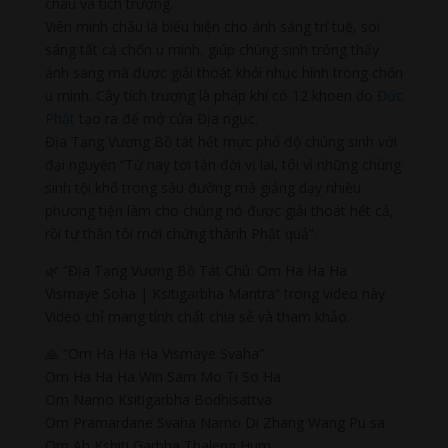
châu và tích trượng.
Viên minh châu là biểu hiện cho ánh sáng trí tuệ, soi
sáng tất cả chốn u minh, giúp chúng sinh trông thấy
ánh sang mà được giải thoát khỏi nhục hình trong chốn
u minh. Cây tích trượng là pháp khí có 12 khoen do
Đức
Phật
tạo ra để mở cửa Địa ngục.
Địa Tạng Vương Bồ tát hết mực phổ độ chúng sinh với
đại nguyện “Từ nay tới tận đời vị lai, tôi vì những chúng
sinh tội khổ trong sáu đường mà giảng dạy nhiều
phương tiện làm cho chúng nó được giải thoát hết cả,
rồi tự thân tôi mới chứng thành Phật quả”.
🌿 “Địa Tạng Vương Bồ Tát Chú: Om Ha Ha Ha
Vismaye Soha | Ksitigarbha Mantra” trong video này
Video chỉ mang tính chất chia sẻ và tham khảo.
🙏 “Om Ha Ha Ha Vismaye Svaha”
Om Ha Ha Ha Win Sam Mo Ti So Ha
Om Namo Ksitigarbha Bodhisattva
Om Pramardane Svaha Namo Di Zhang Wang Pu sa
Om Ah Kshiti Garbha Thaleng Hum