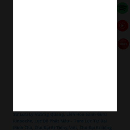
Donate via Paypal
Hãy theo dõi chúng tôi:
Thanh Âm Thư Giãn
+
Meditation Meloady
Tiktok Thanh Âm Thư Giãn
Sagomeko Internet Marketing Services
–
Trà Sữa
Đài Loan Hokkaido Vietnam
–
Du lịch Đất Mũi Cà
Mau
–
Bracknell Berks Funeral celebrant
–
Try A
Place – SEO My Business
Đọc thêm các bài viết chính:
Phật Thích Ca Mâu Ni
,
A Di Đà Phật
,
Quán Thế Âm
Bồ Tát
,
Đại Thế Chí Bồ Tát
,
Phổ Hiền Bồ Tát
,
Văn
Thù Bồ Tát,
Địa Tạng Vương Bồ Tát
,
Phật Dược
Sư Lưu Ly Vương Quang
,
Liên Hoa Sanh Guru
Rinpoche
,
Lục Độ Phật Mẫu – Tara
.
Lục Tự Đại
Minh Chú
,
Chú Đại Bi Tiếng Việt
,
Chú Đại Bi tiếng