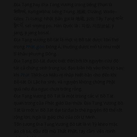
Địa Tạng hay Địa Tạng Vương trong tiếng Phạn là
क्षितिगर्भ, Kṣitigarbha; tiếng Trung: 地藏; Dìzàng; Wade–
Giles: Ti-tsang; Nhật Bản gọi là 地蔵, Jizō; Tây Tạng ས་ཡི་
སྙིང་པོ, sa’i snying po, Hàn Quốc là : 지장, 지장보살, ji
jang, ji jang bosal.
Địa Tạng vương Bồ tát là một vị Bồ-tát được tôn thờ
trong
Phật giáo
Đông Á, thường được mô tả như một
tỉ-khâu phương Đông.
Địa Tạng Bồ-tát được biết đến bởi lời nguyện cứu độ
tất cả chúng sinh trong lục đạo luân hồi vào thời kỳ sau
khi
Phật
Thích-ca Mâu-ni nhập Niết-bàn cho đến khi
Bồ-tát Di Lặc hạ sinh, và nguyện không chứng Phật
quả nếu địa ngục chưa trống rỗng.
Địa Tạng Vương Bồ Tát là một trong các vị Bồ Tát
quan trọng của Phật giáo Đại thừa. Địa Tạng Vương Bồ
Tát là một vị Bồ Tát đại từ đại bi thệ nguyện độ thế rất
rộng lớn. Ngài là giáo chủ của cõi U Minh.
Tôn tượng Địa Tạng Vương Bồ tát là vị Tỳ kheo mặc
áo cà sa, đầu đội mũ Thất Phật, tay cầm viên minh