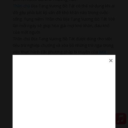
Thần chú
Địa Tạng Vương Bồ Tát có thể sử dụng khi ai
đó gặp phải bất kỳ vấn đề khó khăn nào trong cuộc
sống. Tụng niệm Thần chú Địa Tạng Vương Bồ Tát 108
lần mỗi ngày sẽ giúp hóa giải mọi khó khăn, đau khổ
của một người.
Thần chú Địa Tạng Vương Bồ Tát được dùng cho việc
tiêu trừ nghiệp chướng và xóa bỏ những trở ngại trong
việc thực hành các phương pháp bí truyền của
Mật
Tông
Tây Tạng.
💥 Cùng lắng nghe “ Địa Tạng Vương Bồ Tát Chú: Om
Ha Ha Ha Vismaye Soha | Ksitigarbha Mantra ”
🌟🌀Thanh âm thư giãn
Nhạc nhẹ dễ ngủ là tập hợp âm thanh có tác dụng
chữa lành cảm xúc, giúp bạn tập trung trong công việc,
học tập, thiền…
Đóng góp duy trì:
Đóng góp qua MOMO