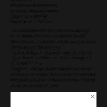
Adhishthana Adhishthite Soha
Om Sarva Tathagata Ushnisha
Sitata – Patre Hum Peh
Hum Mama Hum Ni Soha
Thần chú của Bạch Tản Cái Phật Mẫu có tác dụng
chữa bệnh tật, xua tan những can nhiễu gây tổn
thương tinh thần, ngăn chặn thiên tai, mang lại sự may
mắn và giàu có trong cuộc sống.
Ngoài ra, những ai thường xuyên tụng niệm thần chú
này sẽ được bảo vệ khỏi ma thuật đen, bùa ngải mà
người khác hãm hại.
Trong kinh Bạch Tản Cái Phật Đỉnh Đà La Ni cho biết,
lợi ích của thần chú Bạch Tản Cái là cắt đứt mọi ác tính
trong một người, xua đuổi ma quỷ, tạo một vùng năng
lượng tích cực xung quanh nhà.
💥 Cùng lắng nghe “ Bạch Tản Cái Phật Đỉnh Thần Chú
| Phẫn Nộ Tôn: Usnisa Sitatapatra ”