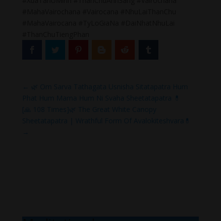
#XuaTanUMinh #ThanChuAnhSang #Vairochana
#MahaVairochana #Vairocana #NhuLaiThanChu
#MahaVairocana #TyLoGiaNa #DaiNhatNhuLai
#ThanChuTiengPhan
←
🌿 Om Sarva Tathagata Usnisha Sitatapatra Hum
Phat Hum Mama Hum Ni Svaha Sheetatapatra 💊
[🙏 108 Times]🌿 The Great White Canopy
Sheetatapatra | Wrathful Form Of Avalokiteshvara💊
→