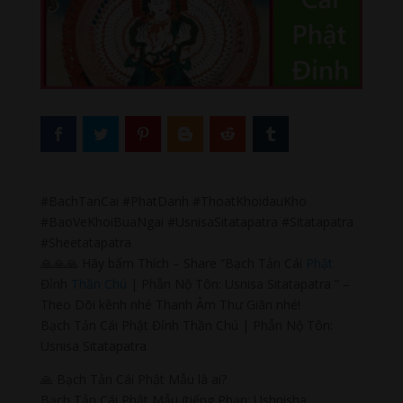
#BachTanCai #PhatDanh #ThoatKhoidauKho
#BaoVeKhoiBuaNgai #UsnisaSitatapatra #Sitatapatra
#Sheetatapatra
🙏🙏🙏 Hãy bấm Thích – Share “Bạch Tản Cái
Phật
Đỉnh
Thần Chú
| Phẫn Nộ Tôn: Usnisa Sitatapatra ” –
Theo Dõi kênh nhé Thanh Âm Thư Giãn nhé!
Bạch Tản Cái Phật Đỉnh Thần Chú | Phẫn Nộ Tôn:
Usnisa Sitatapatra
🙏 Bạch Tản Cái Phật Mẫu là ai?
Bạch Tản Cái Phật Mẫu (tiếng Phạn: Ushnisha