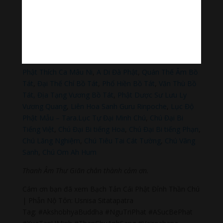
Sagomeko Internet Marketing Services
–
Trà Sữa Đài
Loan Hokkaido Vietnam
–
Du lịch Đất Mũi Cà Mau
–
Bracknell Berks Funeral celebrant
–
Try A Place – SEO
My Business
Đọc thêm các bài viết chính:
Phật Thích Ca Mâu Ni
,
A Di Đà Phật
,
Quán Thế Âm Bồ
Tát
,
Đại Thế Chí Bồ Tát
,
Phổ Hiền Bồ Tát
,
Văn Thù Bồ
Tát,
Địa Tạng Vương Bồ Tát
,
Phật Dược Sư Lưu Ly
Vương Quang
,
Liên Hoa Sanh Guru Rinpoche
,
Lục Độ
Phật Mẫu – Tara
.
Lục Tự Đại Minh Chú
,
Chú Đại Bi
Tiếng Việt
,
Chú Đại Bi tiếng Hoa
,
Chú Đại Bi tiếng Phạn
,
Chú Lăng Nghiệm
,
Chú Tiêu Tai Cát Tường
,
Chú Vãng
Sanh
,
Chú Om Ah Hum
Thanh Âm Thư Giãn chân thành cảm ơn.
Cám ơn bạn đã xem Bạch Tản Cái Phật Đỉnh Thần Chú
| Phẫn Nộ Tôn: Usnisa Sitatapatra
Tag: #AkshobhyaBuddha #NguTriPhat #ASucBePhat