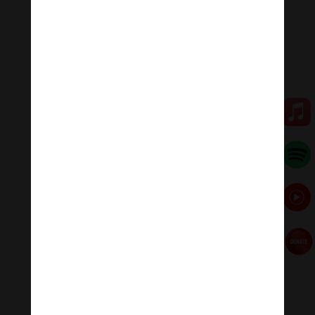
🌟🌀Thanh âm thư giãn
Nhạc nhẹ dễ ngủ là tập hợp âm thanh có tác dụng
chữa lành cảm xúc, giúp bạn tập trung trong công việc,
học tập, thiền…
#nhacnhekhongloidengu #nhackhongloidengu
#nhacthien #nhacthienyoga #nhactruyencamhung
#ommanipadmehum #HinduGiao #PhatPhap
#PhatPhapNhiemMau
Đóng góp duy trì:
Qua MOMO
https://nhantien.momo.vn/1OSnF4fCTrj
Paypal
https://paypal.me/meditationmelody
Hãy theo dõi chúng tôi:
Thanh Âm Thư Giãn
+
Meditation Meloady
Tiktok Thanh Âm Thư Giãn