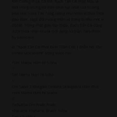
Kim Cương thừa. Có thể, Bạch Tản Cái Phật Mẫu là
một trong những nữ thần phức tạp nhất của trường
phái
Mật Tông
Tây Tạng. Giống như nhiều vị thần Phật
giáo khác, Ngài đội vương miện và trang trí như một vị
Bồ tát. Trong Phật giáo Đại Thừa, Bạch Tản Cái cũng
được thừa nhận như là một dạng nữ thần Tara thuộc
họ Vairocana.
🌿 “Bạch Tản Cái Phật Đỉnh Thần Chú | Phẫn Nộ Tôn:
Usnisa Sitatapatra” trong video này
Hum Mama Hum Ni Svaha
//
Om Mama Hum Ni Soha
//
Om Sarva Tathagata Usnisha Sitatapatra Hum Phat
Hum Mama Hum Ni Svaha
//
Tadyatha Om Anale Anale
Khasame Khasame Bhaire Suma
Sarva Buddha