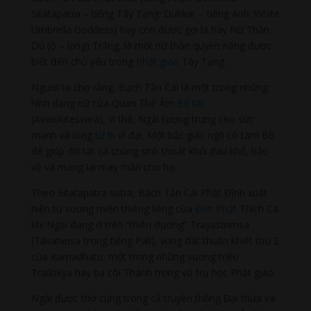
Sitatapatra – tiếng Tây Tạng: Dukkar – tiếng Anh: White
Umbrella Goddess) hay còn được gọi là hay Nữ Thần
Dù (ô – lọng) Trắng, là một nữ thần quyền năng được
biết đến chủ yếu trong
Phật giáo
Tây Tạng.
Người ta cho rằng, Bạch Tản Cái là một trong những
hình dạng nữ của Quan Thế Âm
Bồ tát
(Avalokitesvara), vì thế, Ngài tượng trưng cho sức
mạnh và lòng
từ bi
vĩ đại. Một bậc giác ngộ có tâm Bồ
đề giúp đỡ tất cả chúng sinh thoát khỏi đau khổ, bảo
vệ và mang lại may mắn cho họ.
Theo Sitatapatra sutra, Bạch Tản Cái Phật Đỉnh xuất
hiện từ vương miện thiêng liêng của
Đức Phật
Thích Ca
khi Ngài đang ở trên “thiên đường” Trayastrimsa
(Tāvatiṃsa trong tiếng Pali), vùng đất thuần khiết thứ 2
của Kamadhatu, một trong những vương triều
Trailokya hay ba cõi Thánh trong vũ trụ học Phật giáo.
Ngài được thờ cúng trong cả truyền thống Đại thừa và