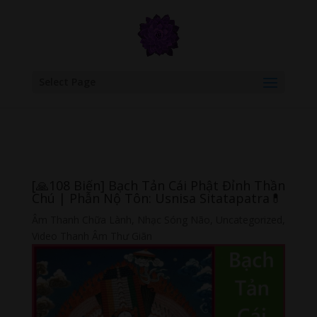
google.com, pub-6277401358830299, DIRECT, f08c47fec0942fa0
Select Page
[🙏108 Biến] Bạch Tản Cái Phật Đỉnh Thần
Chú | Phẫn Nộ Tôn: Usnisa Sitatapatra💊
Âm Thanh Chữa Lành
,
Nhạc Sóng Não
,
Uncategorized
,
Video Thanh Âm Thư Giãn