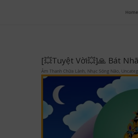
google.com, pub-6277401358830299, DIRECT, f08c47fec0942fa0
Hom
[💥Tuyệt Vời💥]🙏 Bát N
Âm Thanh Chữa Lành
,
Nhạc Sóng Não
,
Uncateg