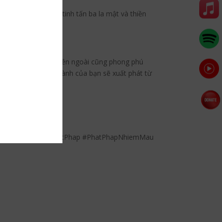
trì giới ba la mật, tinh tấn ba la mật và thiền
, dẫn đến nguồn lực bên ngoài cũng phong phú
ốn và nỗ lực chân thành của bạn sẽ xuất phát từ
hiền…
um #HinduGiao #PhatPhap #PhatPhapNhiemMau