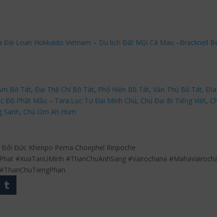
a Đài Loan Hokkaido Vietnam
–
Du lịch Đất Mũi Cà Mau
–
Bracknell B
Âm Bồ Tát
,
Đại Thế Chí Bồ Tát
,
Phổ Hiền Bồ Tát
,
Văn Thù Bồ Tát,
Địa
c Độ Phật Mẫu – Tara
.
Lục Tự Đại Minh Chú
,
Chú Đại Bi Tiếng Việt
,
Ch
g Sanh
,
Chú Om Ah Hum
 Bởi Đức Khenpo Pema Choephel Rinpoche
Phat #XuaTanUMinh #ThanChuAnhSang #Vairochana #MahaVairoch
 #ThanChuTiengPhan