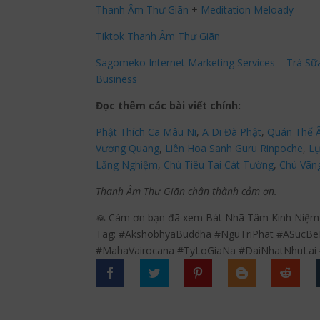
Thanh Âm Thư Giãn
+
Meditation Meloady
Tiktok Thanh Âm Thư Giãn
Sagomeko Internet Marketing Services
–
Trà Sữ
Business
Đọc thêm các bài viết chính:
Phật Thích Ca Mâu Ni
,
A Di Đà Phật
,
Quán Thế 
Vương Quang
,
Liên Hoa Sanh Guru Rinpoche
,
Lụ
Lăng Nghiệm
,
Chú Tiêu Tai Cát Tường
,
Chú Vãn
Thanh Âm Thư Giãn chân thành cảm ơn.
🙏 Cám ơn bạn đã xem Bát Nhã Tâm Kinh Niệm
Tag: #AkshobhyaBuddha #NguTriPhat #ASucBe
#MahaVairocana #TyLoGiaNa #DaiNhatNhuLai