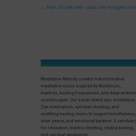
←
Thần Chú Bát Nhã - Gate Gate Paragate Par
Meditation Melody creates transformative
meditative music inspired by Buddhism,
mantras, healing frequencies, and deep ambien
soundscapes. Our tracks blend epic meditation,
Zen minimalism, spiritual chanting, and
soothing healing music to support mindfulness
inner peace, and emotional balance. A sanctuar
for relaxation, mantra chanting, chakra healing,
and spiritual awakening.