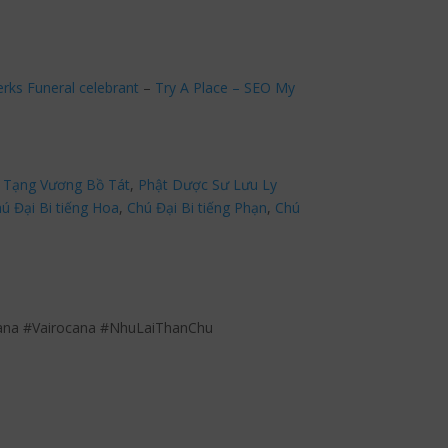
erks Funeral celebrant
–
Try A Place – SEO My
 Tạng Vương Bồ Tát
,
Phật Dược Sư Lưu Ly
ú Đại Bi tiếng Hoa
,
Chú Đại Bi tiếng Phạn
,
Chú
ana #Vairocana #NhuLaiThanChu