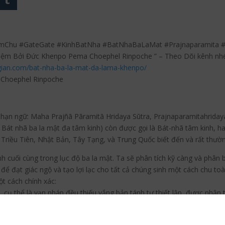
mChu #GateGate #KinhBatNha #BatNhaBaLaMat #Prajnaparamita
ệm Bởi Đức Khenpo Pema Choephel Rinpoche ” – Theo Dõi kênh nh
gian.com/bat-nha-ba-la-mat-da-lama-khenpo/
Choephel Rinpoche
 Phạn ngữ: Maha Prajñā Pāramitā Hridaya Sūtra, Prajnaparamitahriday
 nhã ba la mật đa tâm kinh) còn được gọi là Bát-nhã tâm kinh, ha
 Triều Tiên, Nhật Bản, Tây Tạng, và Trung Quốc biết đến và rất thườ
h cuối cùng trong lục độ ba la mật. Ta sẽ phân tích kỹ càng và phân bi
t, để đạt giác ngộ và tạo lợi lạc cho tất cả chúng sinh một cách chu toà
ột cách chính xác:
 cụ thể là vạn pháp đều thiếu vắng bản tánh tự thiết lập, được nhận
thức chính: nghệ thuật thủ công và điêu khắc, y học, ngôn ngữ và ng