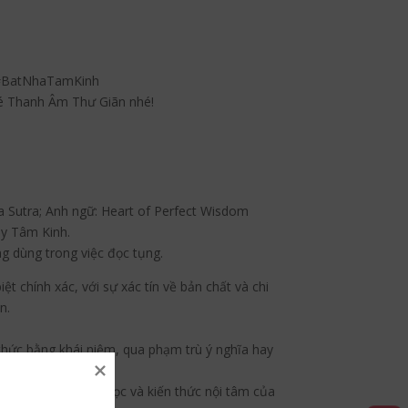
 #BatNhaTamKinh
é Thanh Âm Thư Giãn nhé!
a Sutra; Anh ngữ: Heart of Perfect Wisdom
y Tâm Kinh.
ng dùng trong việc đọc tụng.
ệt chính xác, với sự xác tín về bản chất và chi
n.
 thức bằng khái niệm, qua phạm trù ý nghĩa hay
ữ pháp, nhân minh học và kiến thức nội tâm của