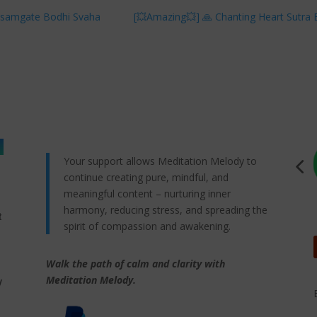
asamgate Bodhi Svaha
[💥Amazing💥] 🙏 Chanting Heart Sutr
Your support allows Meditation Melody to
continue creating pure, mindful, and
meaningful content – nurturing inner
harmony, reducing stress, and spreading the
t
spirit of compassion and awakening.
Walk the path of calm and clarity with
,
Meditation Melody.
y