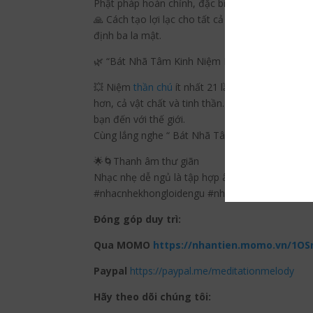
Phật pháp hoàn chỉnh, đặc biệt là các giai đoạn
🙏 Cách tạo lợi lạc cho tất cả chúng sinh đang th
định ba la mật.
🌿 “Bát Nhã Tâm Kinh Niệm Bởi Đức Khenpo Pe
💥 Niệm
thần chú
ít nhất 21 lần hoặc 108 lần bấ
hơn, cả vật chất và tinh thần. Khẳng định mối l
bạn đến với thế giới.
Cùng lắng nghe “ Bát Nhã Tâm Kinh Niệm Bởi 
🌟🌀Thanh âm thư giãn
Nhạc nhẹ dễ ngủ là tập hợp âm thanh có tác dụn
#nhacnhekhongloidengu #nhackhongloidengu
Đóng góp duy trì:
Qua MOMO
https://nhantien.momo.vn/1OS
Paypal
https://paypal.me/meditationmelody
Hãy theo dõi chúng tôi: