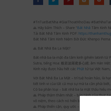
#TriTueBatNha #GiaiThoatKhoDau #BatNhaTa
🙏 Hãy bấm Thích – Share “
Bát Nhã
Tâm Kinh Ni
Tải Bát Nhã Tâm Kinh PDF:
https://thanhamthu
Bát Nhã Tâm Kinh Niệm Bởi Đức Khenpo Pema 
🙏 Bát Nhã Ba La Mật?
Bát-nhã-ba-la-mật-đa tâm kinh (phiên latinh từ
Sutra, tiếng Hoa: 般若波羅蜜多心經; âm Hán Việt: Bát
Kinh này được hầu hết các
Phật
tử tại Việt Nam,
Với Bát Nhã Ba La Mật – trí tuệ hoàn hảo, là hạn
tiết tinh vi của tất cả mọi sự mà ta cần phải biế
Có ba phân loại – bát nhã ba la mật thấu hiểu m
🙏 Pháp thậm thâm nhất – bản tánh của thực tại,
vô niệm, theo cách nó hiển bày.
🙏 Pháp thiển cận, quy ước – năm lãnh vực kiến 