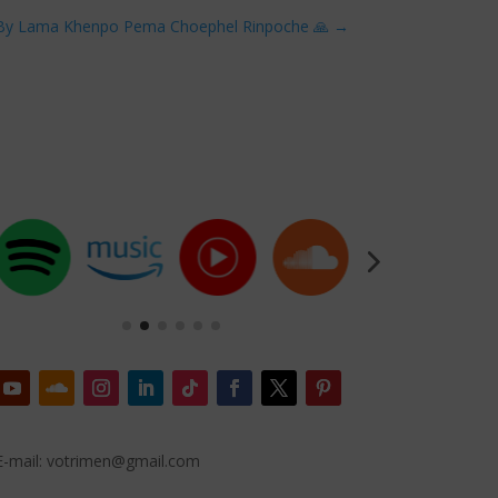
a By Lama Khenpo Pema Choephel Rinpoche 🙏
→
E-mail: votrimen@gmail.com