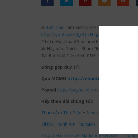
🙏
Bát Nhã
Tâm Kinh Niệm Bởi Đức Khenpo Pem
https://youtu.be/6f_oQjvN-qg
#TriTueBatNha #GiaiThoatKhoDau #BatNhaTa
🙏 Hãy bấm Thích – Share “Bát Nhã Tâm Kinh 
Tải Bát Nhã Tâm Kinh PDF:
https://thanhamthu
Đóng góp duy trì:
Qua MOMO
https://nhantien.momo.vn/1OS
Paypal
https://paypal.me/meditationmelody
Hãy theo dõi chúng tôi:
Thanh Âm Thư Giãn
+
Meditation Meloady
Tiktok Thanh Âm Thư Giãn
Sagomeko Internet Marketing Services
–
Trà Sữ