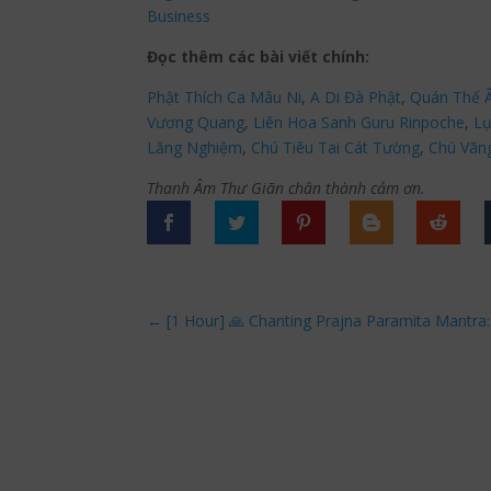
Business
Đọc thêm các bài viết chính:
Phật Thích Ca Mâu Ni
,
A Di Đà Phật
,
Quán Thế 
Vương Quang
,
Liên Hoa Sanh Guru Rinpoche
,
Lụ
Lăng Nghiệm
,
Chú Tiêu Tai Cát Tường
,
Chú Vãn
Thanh Âm Thư Giãn chân thành cảm ơn.
←
[1 Hour] 🙏 Chanting Prajna Paramita Mantr