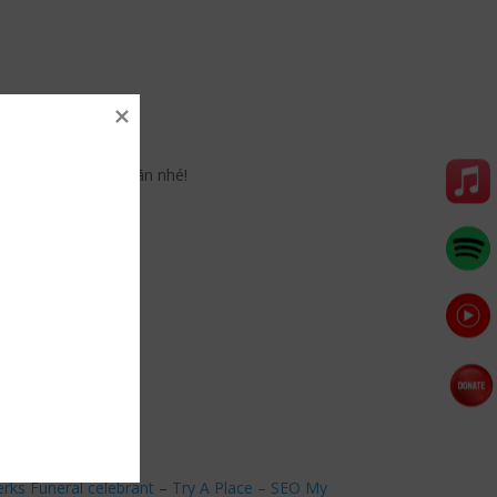
 #BatNhaTamKinh
é Thanh Âm Thư Giãn nhé!
erks Funeral celebrant
–
Try A Place – SEO My