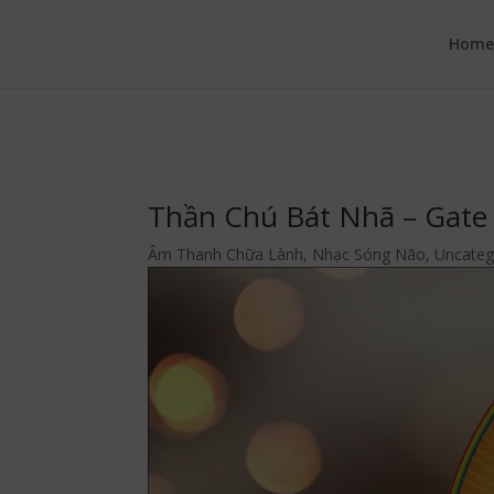
google.com, pub-6277401358830299, DIRECT, f08c47fec0942fa0
Hom
Thần Chú Bát Nhã – Gate
Âm Thanh Chữa Lành
,
Nhạc Sóng Não
,
Uncateg