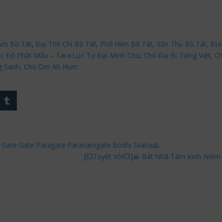
Âm Bồ Tát
,
Đại Thế Chí Bồ Tát
,
Phổ Hiền Bồ Tát
,
Văn Thù Bồ Tát,
Địa
c Độ Phật Mẫu – Tara
.
Lục Tự Đại Minh Chú
,
Chú Đại Bi Tiếng Việt
,
Ch
g Sanh
,
Chú Om Ah Hum
a: Gate Gate Paragate Parasamgate Bodhi Svaha🙏
[💥Tuyệt Vời💥]🙏 Bát Nhã Tâm Kinh Niệ