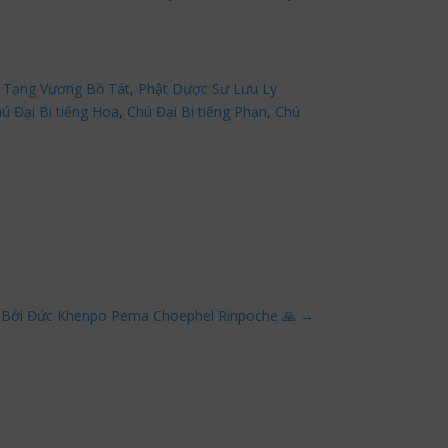
 Tạng Vương Bồ Tát
,
Phật Dược Sư Lưu Ly
ú Đại Bi tiếng Hoa
,
Chú Đại Bi tiếng Phạn
,
Chú
m Bởi Đức Khenpo Pema Choephel Rinpoche 🙏
→