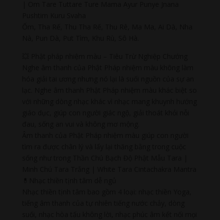
| Om Tare Tuttare Ture Mama Ayur Punye Jnana
Pushtim Kuru Svaha
Ốm, Tha Rế, Thu Tha Rế, Thu Rê, Ma Ma, Ai Dà, Nha
Nà, Pun Dà, Put Tìm, Khu Rù, Sô Hà.
💥 Phật pháp nhiệm màu – Tiêu Trừ Nghiệp Chướng
Nghe âm thanh của Phật Pháp nhiệm màu không làm
hóa giải tai ương nhưng nó lại là suối nguồn của sự an
lạc. Nghe âm thanh Phật Pháp nhiệm màu khác biệt so
với những dòng nhạc khác vì nhạc mang khuynh hướng
giáo dục, giúp con người giác ngộ, giải thoát khỏi nỗi
đau, sống an vui và không mơ mộng.
Âm thanh của Phật Pháp nhiệm màu giúp con người
tìm ra được chân lý và lấy lại thăng bằng trong cuộc
sống như trong Thần Chú Bạch Độ Phật Mẫu Tara |
Minh Chú Tara Trắng | White Tara Cintachakra Mantra
💊Nhạc thiền tịnh tâm dễ ngủ
Nhạc thiền tịnh tâm bao gồm 4 loại: nhạc thiền Yoga,
tiếng âm thanh của tự nhiên tiếng nước chảy, dòng
suối, nhạc hòa tấu không lời, nhạc phúc âm kết nối mọi