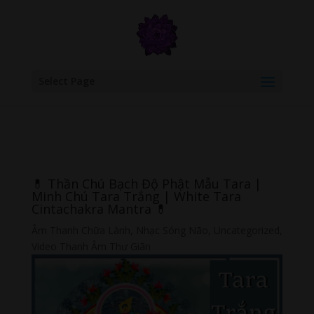
google.com, pub-6277401358830299, DIRECT, f08c47fec0942fa0
Select Page
💊 Thần Chú Bạch Độ Phật Mẫu Tara |
Minh Chú Tara Trắng | White Tara
Cintachakra Mantra 💊
Âm Thanh Chữa Lành
,
Nhạc Sóng Não
,
Uncategorized
,
Video Thanh Âm Thư Giãn