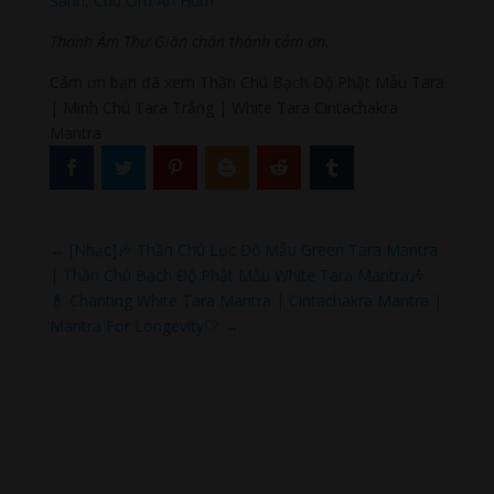
Sanh
,
Chú Om Ah Hum
Thanh Âm Thư Giãn chân thành cảm ơn.
Cám ơn bạn đã xem Thần Chú Bạch Độ Phật Mẫu Tara
| Minh Chú Tara Trắng | White Tara Cintachakra
Mantra
←
[Nhạc]🎶 Thần Chú Lục Độ Mẫu Green Tara Mantra
| Thần Chú Bạch Độ Phật Mẫu White Tara Mantra🎶
💊 Chanting White Tara Mantra | Cintachakra Mantra |
Mantra For Longevity🤍
→