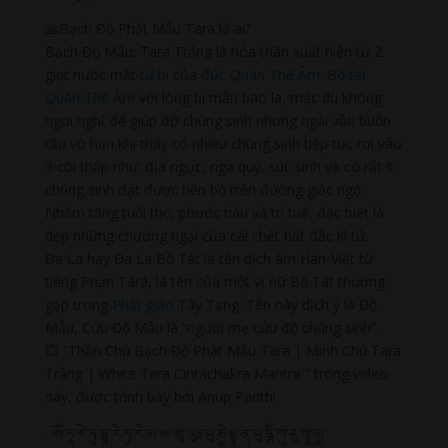
🙏Bạch Độ Phật Mẫu Tara là ai?
Bạch Độ Mẫu: Tara Trắng là hóa thân xuất hiện từ 2
giọt nước mắt
từ bi
của
đức Quán Thế Âm
.
Bồ tát
Quán Thế Âm
với lòng bi mẫn bao la, mặc dù không
ngơi nghỉ để giúp đỡ chúng sinh nhưng ngài vẫn buồn
rầu vô hạn khi thấy có nhiều chúng sinh tiếp tục rơi vào
3 cõi thấp như: địa ngục, ngạ quỷ, súc sinh và có rất ít
chúng sinh đạt được tiến bộ trên đường giác ngộ.
Nhằm tăng tuổi thọ, phước báu và trí tuệ, đặc biệt là
dẹp những chướng ngại của cái chết bất đắc kì tử.
Đa La hay Đa La Bồ Tát là tên dịch âm Hán-Việt từ
tiếng Phạn Tārā, là tên của một vị nữ Bồ Tát thường
gặp trong
Phật giáo
Tây Tạng. Tên này dịch ý là Độ
Mẫu, Cứu Độ Mẫu là “người mẹ cứu độ chúng sinh”.
💥 “Thần Chú Bạch Độ Phật Mẫu Tara | Minh Chú Tara
Trắng | White Tara Cintachakra Mantra ” trong video
này, được trình bày bởi Anup Panthi
. ༀ་ཏཱ་ཪེ་ཏུ་ཏྟཱ་ཪེ་ཏུ་ཪེ་མ་མ་ཨཱ་ཡུཿ་པུ་ཎྱེ་ཇྙཱ་ན་པུ་ཥྚིཾ་ཀུ་རུ་སྭཱ་ཧཱ།