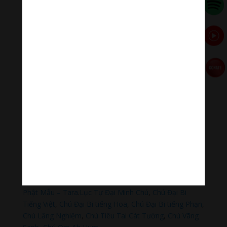
Paypal
https://paypal.me/meditationmelody
Hãy theo dõi chúng tôi:
Thanh Âm Thư Giãn
+
Meditation Meloady
Tiktok Thanh Âm Thư Giãn
Sagomeko Internet Marketing Services
–
Trà Sữa Đài
Loan Hokkaido Vietnam
–
Du lịch Đất Mũi Cà Mau
–
Bracknell Berks Funeral celebrant
Đọc thêm các bài viết chính:
Phật Thích Ca Mâu Ni
,
A Di Đà Phật
,
Quán Thế Âm Bồ
Tát
,
Đại Thế Chí Bồ Tát
,
Phổ Hiền Bồ Tát
,
Văn Thù Bồ
Tát,
Địa Tạng Vương Bồ Tát
,
Phật Dược Sư Lưu Ly
Vương Quang
,
Liên Hoa Sanh Guru Rinpoche
,
Lục Độ
Phật Mẫu – Tara
.
Lục Tự Đại Minh Chú
,
Chú Đại Bi
Tiếng Việt
,
Chú Đại Bi tiếng Hoa
,
Chú Đại Bi tiếng Phạn
,
Chú Lăng Nghiệm
,
Chú Tiêu Tai Cát Tường
,
Chú Vãng