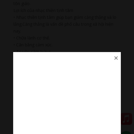
tôn giáo.
Lợi ích của nhạc thiền tịnh tâm
• Nhạc thiền tịnh tâm giúp bạn giảm căng thẳng và lo
lắng.Căng thẳng là vấn đề phổ câu trong xã hội hiện
nay.
• Chữa lành cơ thể.
• Cân bằng cảm xúc.
• Truyền cảm hứng.
🎶 Thanh âm thư giãn
Nhạc nhẹ dễ ngủ là tập hợp âm thanh có tác dụng
chữa lành cảm xúc, giúp bạn tập trung trong công việc,
học tập, thiền…
#nhacnhekhongloidengu #nhackhongloidengu
#nhacthien # nhacthienyoga #nhactruyencamhung
#ommanipadmehum
Đóng góp duy trì:
Qua MOMO
https://nhantien.momo.vn/1OSnF4fCTrj