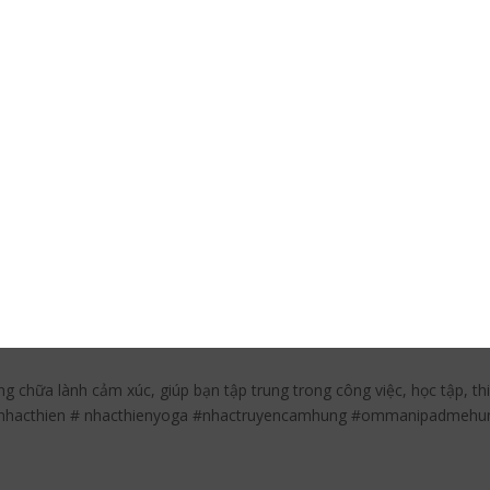
 người mà bạn muốn cầu với đức Bạch Độ Mẫu.
g
àm hóa giải tai ương nhưng nó lại là suối nguồn của sự an lạc. Ng
ướng giáo dục, giúp con người giác ngộ, giải thoát khỏi nỗi đau, số
ời tìm ra được chân lý và lấy lại thăng bằng trong cuộc sống như
tim Kuru Svaha
Yoga, tiếng âm thanh của tự nhiên tiếng nước chảy, dòng suối, nhạc h
à lo lắng.Căng thẳng là vấn đề phổ câu trong xã hội hiện nay.
g chữa lành cảm xúc, giúp bạn tập trung trong công việc, học tập, t
#nhacthien # nhacthienyoga #nhactruyencamhung #ommanipadmeh