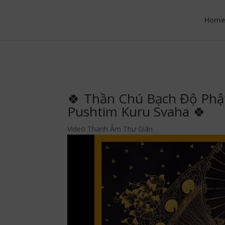
google.com, pub-6277401358830299, DIRECT, f08c47fec0942fa0
Hom
🍀 Thần Chú Bạch Độ Phậ
Pushtim Kuru Svaha 🍀
Video Thanh Âm Thư Giãn