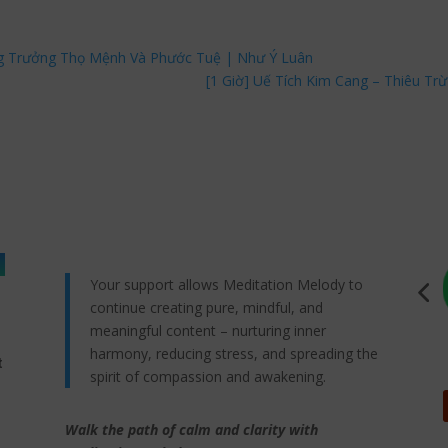
g Trưởng Thọ Mệnh Và Phước Tuệ | Như Ý Luân
[1 Giờ] Uế Tích Kim Cang – Thiêu T
Your support allows Meditation Melody to
continue creating pure, mindful, and
meaningful content – nurturing inner
harmony, reducing stress, and spreading the
t
spirit of compassion and awakening.
Walk the path of calm and clarity with
,