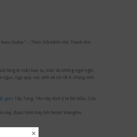
 Kuru Svaha ” – Theo Dõi kênh nhé Thanh Âm
với lòng bi mẫn bao la, mặc dù không ngơi nghỉ
 ngục, ngạ quỷ, súc sinh và có rất ít chúng sinh
ật giáo
Tây Tạng. Tên này dịch ý là Độ Mẫu, Cứu
o này, được trình bày bởi Rinzin Wangmo