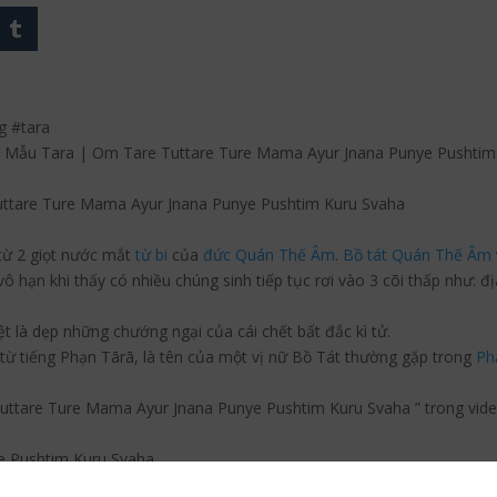
g #tara
t
Mẫu Tara | Om Tare Tuttare Ture Mama Ayur Jnana Punye Pushtim
ttare Ture Mama Ayur Jnana Punye Pushtim Kuru Svaha
từ 2 giọt nước mắt
từ bi
của
đức Quán Thế Âm
.
Bồ tát
Quán Thế Âm
 hạn khi thấy có nhiều chúng sinh tiếp tục rơi vào 3 cõi thấp như: địa
ệt là dẹp những chướng ngại của cái chết bất đắc kì tử.
 từ tiếng Phạn Tārā, là tên của một vị nữ Bồ Tát thường gặp trong
Ph
ttare Ture Mama Ayur Jnana Punye Pushtim Kuru Svaha ” trong vide
e Pushtim Kuru Svaha
 Nha Nà, Pun Dà, Put Tìm, Khu Rù, Sô Hà.