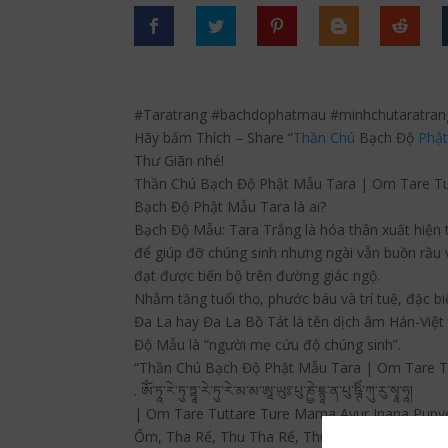
#Taratrang #bachdophatmau #minhchutaratran
Hãy bấm Thích – Share “
Thần Chú
Bạch Độ
Phậ
Thư Giãn nhé!
Thần Chú Bạch Độ Phật Mẫu Tara | Om Tare Tu
Bạch Độ Phật Mẫu Tara là ai?
Bạch Độ Mẫu: Tara Trắng là hóa thân xuất hiện 
để giúp đỡ chúng sinh nhưng ngài vẫn buồn rầu vô
đạt được tiến bộ trên đường giác ngộ.
Nhằm tăng tuổi thọ, phước báu và trí tuệ, đặc bi
Đa La hay Đa La Bồ Tát là tên dịch âm Hán-Việt
Độ Mẫu là “người mẹ cứu độ chúng sinh”.
“Thần Chú Bạch Độ Phật Mẫu Tara | Om Tare Tu
. ༀ་ཏཱ་ཪེ་ཏུ་ཏྟཱ་ཪེ་ཏུ་ཪེ་མ་མ་ཨཱ་ཡུཿ་པུ་ཎྱེ་ཇྙཱ་ན་པུ་ཥྚིཾ་ཀུ་རུ་སྭཱ་ཧཱ།
| Om Tare Tuttare Ture Mama Ayur Jnana Puny
Ốm, Tha Rế, Thu Tha Rế, Thu Rê, Ma Ma, Ai Dà,