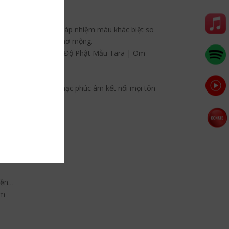
he âm thanh Phật Pháp nhiệm màu khác biệt so
ng an vui và không mơ mộng.
 trong Thần Chú Bạch Độ Phật Mẫu Tara | Om
òa tấu không lời, nhạc phúc âm kết nối mọi tôn
hiền…
um