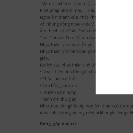
“Mama” nghĩa là “của tôi”, có thể thay thế tên
Phật pháp nhiệm màu – Tiêu Trừ Nghiệp Chướn
Nghe âm thanh của Phật Pháp nhiệm màu không l
với những dòng nhạc khác vì nhạc mang khuynh h
Âm thanh của Phật Pháp nhiệm màu giúp con ngư
Tare Tuttare Ture Mama Ayur Jnana Punye Push
Nhạc thiền tịnh tâm dễ ngủ
Nhạc thiền tịnh tâm bao gồm 4 loại: nhạc thiền 
giáo.
Lợi ích của nhạc thiền tịnh tâm
• Nhạc thiền tịnh tâm giúp bạn giảm căng thẳng v
• Chữa lành cơ thể.
• Cân bằng cảm xúc.
• Truyền cảm hứng.
Thanh âm thư giãn
Nhạc nhẹ dễ ngủ là tập hợp âm thanh có tác dụn
#nhacnhekhongloidengu #nhackhongloidengu 
Đóng góp duy trì: