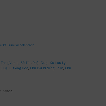
erks Funeral celebrant
 Tạng Vương Bồ Tát
,
Phật Dược Sư Lưu Ly
ú Đại Bi tiếng Hoa
,
Chú Đại Bi tiếng Phạn
,
Chú
ru Svaha