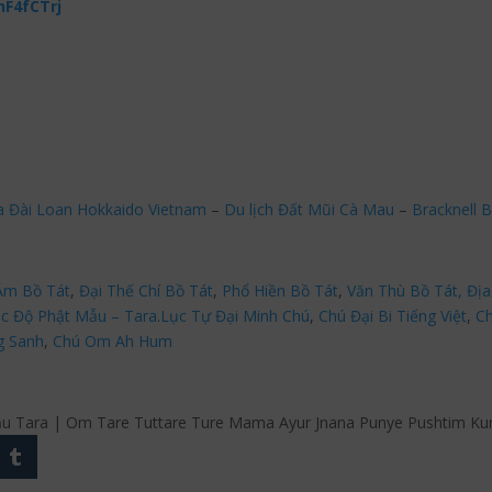
nF4fCTrj
a Đài Loan Hokkaido Vietnam
–
Du lịch Đất Mũi Cà Mau
–
Bracknell B
Âm Bồ Tát
,
Đại Thế Chí Bồ Tát
,
Phổ Hiền Bồ Tát
,
Văn Thù Bồ Tát,
Địa
c Độ Phật Mẫu – Tara
.
Lục Tự Đại Minh Chú
,
Chú Đại Bi Tiếng Việt
,
Ch
g Sanh
,
Chú Om Ah Hum
 Tara | Om Tare Tuttare Ture Mama Ayur Jnana Punye Pushtim Ku