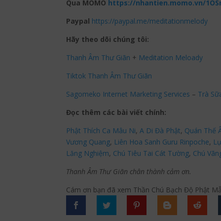
Qua MOMO
https://nhantien.momo.vn/1OS
Paypal
https://paypal.me/meditationmelody
Hãy theo dõi chúng tôi:
Thanh Âm Thư Giãn
+
Meditation Meloady
Tiktok Thanh Âm Thư Giãn
Sagomeko Internet Marketing Services
–
Trà Sữ
Đọc thêm các bài viết chính:
Phật Thích Ca Mâu Ni
,
A Di Đà Phật
,
Quán Thế 
Vương Quang
,
Liên Hoa Sanh Guru Rinpoche
,
Lụ
Lăng Nghiệm
,
Chú Tiêu Tai Cát Tường
,
Chú Vãn
Thanh Âm Thư Giãn chân thành cảm ơn.
Cám ơn bạn đã xem Thần Chú Bạch Độ Phật Mẫu