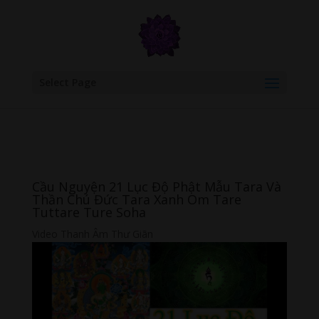
google.com, pub-6277401358830299, DIRECT, f08c47fec0942fa0
Select Page
Cầu Nguyện 21 Lục Độ Phật Mẫu Tara Và
Thần Chú Đức Tara Xanh Om Tare
Tuttare Ture Soha
Video Thanh Âm Thư Giãn