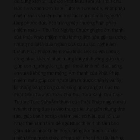
đủ.Cùng xem 21 Lục Độ Phật Mẫu Tara Và Thần Chú
Đức Tara Xanh Om Tare Tuttare Ture Soha, Phật pháp
nhiệm màu và niệm chú mọi lúc mọi nơi mỗi ngày để
tăng phước đức, tiêu trừ nghiệp chướng.Phật pháp
nhiệm màu – Tiêu Trừ Nghiệp ChướngNghe âm thanh
của Phật Pháp nhiệm màu không làm hóa giải tai ương
nhưng nó lại là suối nguồn của sự an lạc. Nghe âm
thanh Phật Pháp nhiệm màu khác biệt so với những
dòng nhạc khác vì nhạc mang khuynh hướng giáo dục,
giúp con người giác ngộ, giải thoát khỏi nỗi đau, sống
an vui và không mơ mộng. Âm thanh của Phật Pháp
nhiệm màu giúp con người tìm ra được chân lý và lấy
lại thăng bằng trong cuộc sống như trong 21 Lục Độ
Phật Mẫu Tara Và Thần Chú Đức Tara Xanh Om Tare
Tuttare Ture SohaÂm thanh của Phật Pháp nhiệm màu
nhanh chóng đưa ta vào trạng thái thư giãn nhưng tỉnh
táo, giúp bạn học tập và làm việc có hiệu quả tối ưu.
Nhạc thiền tịnh tâm dễ ngủNhạc thiền tịnh tâm bao
gồm 4 loại: nhạc thiền Yoga, tiếng âm thanh của tự
nhiên tiếng nước chảy, dòng suối, nhạc hòa tấu không