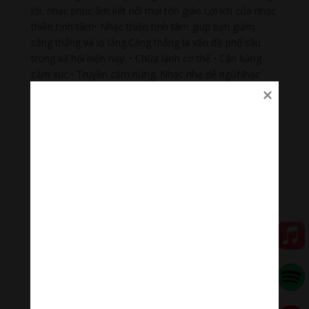
lời, nhạc phúc âm kết nối mọi tôn giáo.Lợi ích của nhạc
thiền tịnh tâm• Nhạc thiền tịnh tâm giúp bạn giảm
căng thẳng và lo lắng.Căng thẳng là vấn đề phổ câu
trong xã hội hiện nay. • Chữa lành cơ thể.• Cân bằng
cảm xúc.• Truyền cảm hứng. Nhạc nhẹ dễ ngủNhạc
nhẹ dễ ngủ là tập hợp âm thanh có tác dụng chữa lành
cảm xúc, giúp bạn tập trung trong công việc, học tập,
thiền…#nhacnhekhongloidengu #nhackhongloidengu
#nhacthien # nhacthienyoga #nhactruyencamhung
#ommanipadmehum
Đóng góp duy trì:
Qua MOMO
https://nhantien.momo.vn/1OSnF4fCTrj
Paypal
https://paypal.me/meditationmelody
Hãy theo dõi chúng tôi:
Thanh Âm Thư Giãn
+
Meditation Meloady