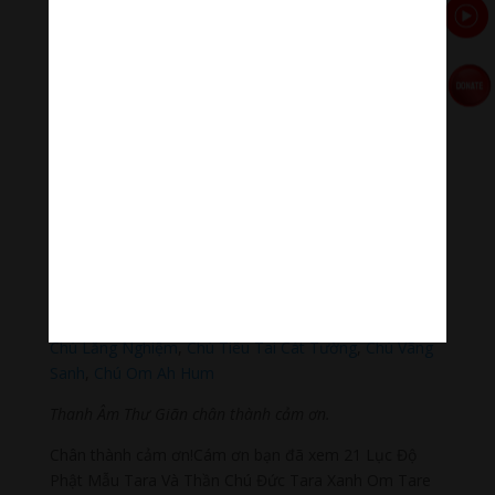
Tiktok Thanh Âm Thư Giãn
Sagomeko Internet Marketing Services
–
Trà Sữa Đài
Loan Hokkaido Vietnam
–
Du lịch Đất Mũi Cà Mau
–
Bracknell Berks Funeral celebrant
Đọc thêm các bài viết chính:
Phật Thích Ca Mâu Ni
,
A Di Đà Phật
,
Quán Thế Âm Bồ
Tát
,
Đại Thế Chí Bồ Tát
,
Phổ Hiền Bồ Tát
,
Văn Thù Bồ
Tát,
Địa Tạng Vương Bồ Tát
,
Phật Dược Sư Lưu Ly
Vương Quang
,
Liên Hoa Sanh Guru Rinpoche
,
Lục Độ
Phật Mẫu – Tara
.
Lục Tự Đại Minh Chú
,
Chú Đại Bi
Tiếng Việt
,
Chú Đại Bi tiếng Hoa
,
Chú Đại Bi tiếng Phạn
,
Chú Lăng Nghiệm
,
Chú Tiêu Tai Cát Tường
,
Chú Vãng
Sanh
,
Chú Om Ah Hum
Thanh Âm Thư Giãn chân thành cảm ơn.
Chân thành cảm ơn!Cám ơn bạn đã xem 21 Lục Độ
Phật Mẫu Tara Và Thần Chú Đức Tara Xanh Om Tare