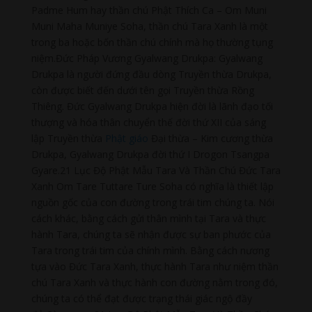
Padme Hum hay thần chú Phật Thích Ca – Om Muni
Muni Maha Muniye Soha, thần chú Tara Xanh là một
trong ba hoặc bốn thần chú chính mà họ thường tụng
niệm.Đức Pháp Vương Gyalwang Drukpa: Gyalwang
Drukpa là người đứng đầu dòng Truyền thừa Drukpa,
còn được biết đến dưới tên gọi Truyền thừa Rồng
Thiêng. Đức Gyalwang Drukpa hiện đời là lãnh đạo tối
thượng và hóa thân chuyển thế đời thứ XII của sáng
lập Truyền thừa
Phật giáo
Đại thừa – Kim cương thừa
Drukpa, Gyalwang Drukpa đời thứ I Drogon Tsangpa
Gyare.21 Lục Độ Phật Mẫu Tara Và Thần Chú Đức Tara
Xanh Om Tare Tuttare Ture Soha có nghĩa là thiết lập
nguồn gốc của con đường trong trái tim chúng ta. Nói
cách khác, bằng cách gửi thân mình tại Tara và thực
hành Tara, chúng ta sẽ nhận được sự ban phước của
Tara trong trái tim của chính mình. Bằng cách nương
tựa vào Đức Tara Xanh, thực hành Tara như niệm thần
chú Tara Xanh và thực hành con đường nằm trong đó,
chúng ta có thể đạt được trạng thái giác ngộ đầy