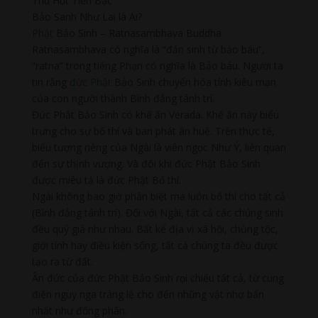
Thu Hút Tiền Bạc
Bảo Sanh Như Lai là Ai?
Phật
Bảo Sinh – Ratnasambhava Buddha
Ratnasambhava có nghĩa là “đản sinh từ bảo báu”,
“ratna” trong tiếng Phạn có nghĩa là Bảo báu. Người ta
tin rằng
đức Phật
Bảo Sinh chuyển hóa tính kiêu mạn
của con người thành Bình đẳng tánh trí.
Đức Phật Bảo Sinh có khế ấn Verada. Khế ấn này biểu
trưng cho sự bố thí và ban phát ân huệ. Trên thực tế,
biểu tượng riêng của Ngài là viên ngọc Như Ý, liên quan
đến sự thịnh vượng. Và đôi khi đức Phật Bảo Sinh
được miêu tả là đức Phật Bố thí.
Ngài không bao giờ phân biệt mà luôn bố thí cho tất cả
(Bình đẳng tánh trí). Đối với Ngài, tất cả các chúng sinh
đều quý giá như nhau. Bất kể địa vị xã hội, chủng tộc,
giới tính hay điều kiện sống, tất cả chúng ta đều được
tạo ra từ đất.
Ân đức của đức Phật Bảo Sinh rọi chiếu tất cả, từ cung
điện nguy nga tráng lệ cho đến những vật nhơ bẩn
nhất như đống phân.