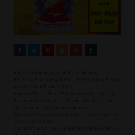
#PhatBoThi #PhatBaoSinh #BaoSinhNhuLai
#Ratnasambhava #NguTriPhat #108Bien #CauBinhAn
#CauSuonSe #ThuHutTienBac
Hãy bấm Thích – Share “Bảo Sinh Như Lai
Thần Chú
Ratnasambhava Mantra | Thu Hút Tiền Bạc” – Theo
Dõi kênh nhé Thanh Âm Thư Giãn nhé!
Xem thêm:
https://thanhamthugian.com/dai-nhat-nhu-
lai-ty-lo-gia-na-phat/
Bảo Sinh Như Lai Thần Chú Ratnasambhava Mantra |