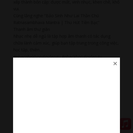
xếp thành bốn cặp: được mất, vinh nhục, khen chê, khổ
vui.
Cùng lắng nghe “Bảo Sinh Như Lai Thần Chú
Ratnasambhava Mantra | Thu Hút Tiền Bạc”
Thanh âm thư giãn
Nhạc nhẹ dễ ngủ là tập hợp âm thanh có tác dụng
chữa lành cảm xúc, giúp bạn tập trung trong công việc,
học tập, thiền…
#nhacnhekhongloidengu #nhackhongloidengu
#nhacthien #nhacthienyoga #nhactruyencamhung
#ommanipadmehum #HinduGiao #PhatPhap
#PhatPhapNhiemMau
Đóng góp duy trì:
Qua MOMO
https://nhantien.momo.vn/1OSnF4fCTrj
Paypal
https://paypal.me/meditationmelody
Hãy theo dõi chúng tôi: