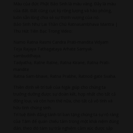
Màu của đức Phật Bảo Sinh là màu vàng. Đây là màu
của đất. Đất cũng cực kỳ rộng lượng và hào phóng,
luôn sẵn lòng chia sẻ sự thịnh vượng của nó.
Bảo Sinh Như Lai Thần Chú Ratnasambhava Mantra |
Thu Hút Tiền Bạc Trong Video:
Namo Ratna Rasmi Candra Prati-mandita Vidyam
Teja Rajaya Tathagataya Arhate Samyak-
sambuddhaya.
Tadyatha, Ratne Ratne, Ratna Kirane, Ratna Prati-
mandite
Ratna Sam-bhave, Ratna Prabhe, Ratnod-gate Svaha.
Thiền định về trí tuệ của Ngài giúp cho chúng ta
trưởng dưỡng được sự đoàn kết, hợp nhất cho tất cả
đồng loại, và còn hơn thế nữa, cho tất cả vô tình và
hữu tình chúng sinh.
Trí tuệ Bình đẳng tánh trí ban tặng chúng ta sự rõ ràng
của Tâm để quán chiếu tâm trong một khái niệm đúng
đắn, theo đó tám sự trải nghiệm cảm xúc được sắp