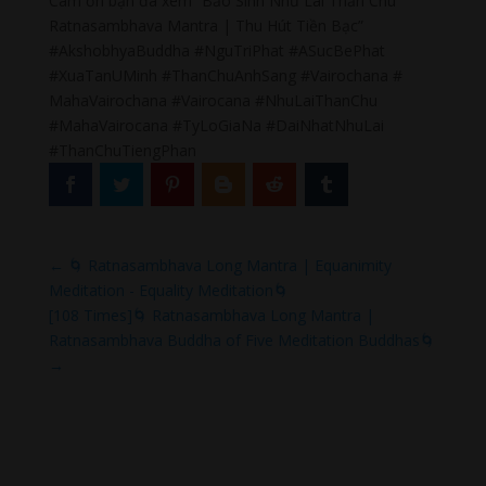
Cám ơn bạn đã xem “Bảo Sinh Như Lai Thần Chú
Ratnasambhava Mantra | Thu Hút Tiền Bạc”
#AkshobhyaBuddha #NguTriPhat #ASucBePhat
#XuaTanUMinh #ThanChuAnhSang #Vairochana #
MahaVairochana #Vairocana #NhuLaiThanChu
#MahaVairocana #TyLoGiaNa #DaiNhatNhuLai
#ThanChuTiengPhan
←
🌀 Ratnasambhava Long Mantra | Equanimity
Meditation - Equality Meditation🌀
[108 Times]🌀 Ratnasambhava Long Mantra |
Ratnasambhava Buddha of Five Meditation Buddhas🌀
→