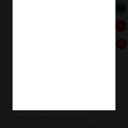
Thanh Âm Thư Giãn
+
Meditation Meloady
Tiktok Thanh Âm Thư Giãn
Sagomeko Internet Marketing Services
–
Trà Sữa Đài
Loan Hokkaido Vietnam
–
Du lịch Đất Mũi Cà Mau
–
Bracknell Berks Funeral celebrant
Đọc thêm các bài viết chính:
Phật Thích Ca Mâu Ni
,
A Di Đà Phật
,
Quán Thế Âm Bồ
Tát
,
Đại Thế Chí Bồ Tát
,
Phổ Hiền Bồ Tát
,
Văn Thù Bồ
Tát,
Địa Tạng Vương Bồ Tát
,
Phật Dược Sư Lưu Ly
Vương Quang
,
Liên Hoa Sanh Guru Rinpoche
,
Lục Độ
Phật Mẫu – Tara
.
Lục Tự Đại Minh Chú
,
Chú Đại Bi
Tiếng Việt
,
Chú Đại Bi tiếng Hoa
,
Chú Đại Bi tiếng Phạn
,
Chú Lăng Nghiệm
,
Chú Tiêu Tai Cát Tường
,
Chú Vãng
Sanh
,
Chú Om Ah Hum
Thanh Âm Thư Giãn chân thành cảm ơn.