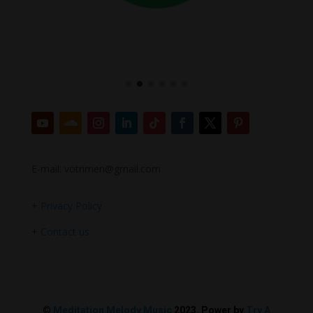
E-mail: votrimen@gmail.com
+
Privacy Policy
+
Contact us
©
Meditation Melody Music
2023. Power by
Try A