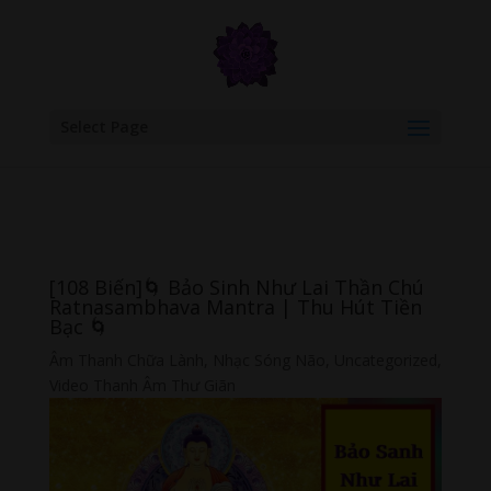
google.com, pub-6277401358830299, DIRECT, f08c47fec0942fa0
Select Page
[108 Biến]🌀 Bảo Sinh Như Lai Thần Chú
Ratnasambhava Mantra | Thu Hút Tiền
Bạc 🌀
Âm Thanh Chữa Lành
,
Nhạc Sóng Não
,
Uncategorized
,
Video Thanh Âm Thư Giãn