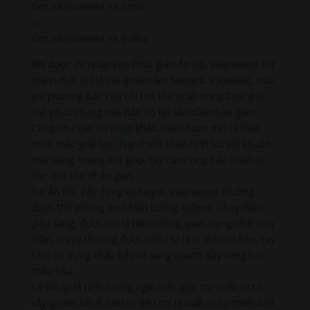
Om Vaishravana Ye Soha
//
Om Vaishravana Ye Svaha
Khi được du nhập vào Phật giáo Ấn Độ, Vaiśravaṇa trở
thành một vị Hộ thế (phiên âm Sanskrit: lokapāla), trấn
giữ phương Bắc của cõi trời thứ nhất trong Dục giới,
chế phục chúng ma, bảo hộ tài sản của nhân gian.
Cũng như các
Hộ pháp
khác, thần được mô tả thân
mình mặc giáp trụ. Tuy nhiên, thân hình lục với khuôn
mặt vàng, mang mũ giáp, tay cầm lọng báu (chatra)
che chở cho nhân gian.
Tại Ấn Độ, Tây Tạng và Nepal, Vaiśravaṇa thường
được thờ phụng dưới hiển tướng Kubera – hay thần
giàu sang, được coi là hiển tướng quan trọng nhất của
thần, vì vậy thường được miêu tả là vị thần to béo, tay
cầm túi đựng châu báu và xung quanh đầy vàng bạc
châu báu.
Có khi lại là hình tượng ngài mặc giáp trụ cưỡi sư tử
vây quanh bởi 8 Yaksas đều coi là xuất ra từ chính bản