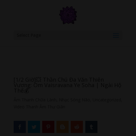
google.com, pub-6277401358830299, DIRECT, f08c47fec0942fa0
Select Page
[1/2 Giờ]💥 Thần Chú Đa Văn Thiên
Vương: Om Vaisravana Ye Soha | Ngài Hộ
Thế💰
Âm Thanh Chữa Lành
,
Nhạc Sóng Não
,
Uncategorized
,
Video Thanh Âm Thư Giãn