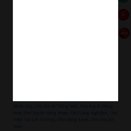
Thanh Âm Thư Giãn
+
Meditation Meloady
Tiktok Thanh Âm Thư Giãn
Sagomeko Internet Marketing Services
–
Trà Sữa
Đài Loan Hokkaido Vietnam
–
Du lịch Đất Mũi Cà
Mau
–
Bracknell Berks Funeral celebrant
–
Try A
Place – SEO My Business
Đọc thêm các bài viết chính:
Phật Thích Ca Mâu Ni
,
A Di Đà Phật
,
Quán Thế Âm
Bồ Tát
,
Đại Thế Chí Bồ Tát
,
Phổ Hiền Bồ Tát
,
Văn
Thù Bồ Tát,
Địa Tạng Vương Bồ Tát
,
Phật Dược
Sư Lưu Ly Vương Quang
,
Liên Hoa Sanh Guru
Rinpoche
,
Lục Độ Phật Mẫu – Tara
.
Lục Tự Đại
Minh Chú
,
Chú Đại Bi Tiếng Việt
,
Chú Đại Bi tiếng
Hoa
,
Chú Đại Bi tiếng Phạn
,
Chú Lăng Nghiệm
,
Chú
Tiêu Tai Cát Tường
,
Chú Vãng Sanh
,
Chú Om Ah
Hum