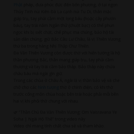
Phật
pháp, đưa phúc đức đến bốn phương, ở tại ngọn
Thủy Tinh núi Kiên Đà La cạnh núi Tu Di, thân mặc
giáp trụ, tay phải cầm một lọng báu (hoặc cây phướn
báu), tay trái nắm Ngân thử (chuột bạc) có thể phun
ngọc khi bị siết chặt, chế phục ma chúng, bảo hộ tài
sản dân chúng, giữ Bắc Câu Lư Châu, là vị Thiên Vương
thứ ba trong hàng Nhị Thập Chư Thiên.
Đa Văn Thiên Vương còn được thờ với hiển tướng là hộ
thần phương Bắc, thân mang giáp trụ, tay phải cầm
thương và tay trái cầm bảo tháp. Bảo tháp này chứa
châu báu mà ngài gìn giữ.
Trong các chùa ở Châu Á, ngài là vị thần bảo vệ và che
chở cho các
hình tượng
thờ ở chính điện, có khi thờ
trước cổng môn chùa hoặc bên trái hoặc phải mỗi bên
hai vị khi phối thờ chung với nhau.
🌿 “Thần Chú Đa Văn Thiên Vương: Om Vaisravana Ye
Soha | Ngài Hộ Thế” trong video này
Video chỉ mang tính chất chia sẻ và tham khảo.