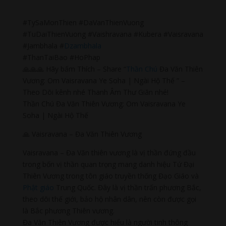
#TySaMonThien #DaVanThienVuong
#TuDaiThienVuong #Vaishravana #Kubera #Vaisravana
#Jambhala #
Dzambhala
#ThanTaiBao #HoPhap
🙏🙏🙏 Hãy bấm Thích – Share “
Thần Chú
Đa Văn Thiên
Vương: Om Vaisravana Ye Soha | Ngài Hộ Thế ” –
Theo Dõi kênh nhé Thanh Âm Thư Giãn nhé!
Thần Chú Đa Văn Thiên Vương: Om Vaisravana Ye
Soha | Ngài Hộ Thế
🙏 Vaisravana – Đa Văn Thiên Vương
Vaisravana – Đa Văn thiên vương là vị thần đứng đầu
trong bốn vị thần quan trọng mang danh hiệu Tứ Đại
Thiên Vương trong tôn giáo truyền thống Đạo Giáo và
Phật giáo
Trung Quốc. Đây là vị thần trấn phương Bắc,
theo dõi thế giới, bảo hộ nhân dân, nên còn được gọi
là Bắc phương Thiên vương.
Đa Văn Thiên Vương được hiểu là người tinh thông