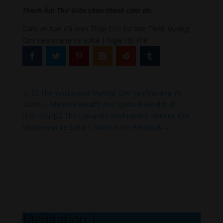
Thanh Âm Thư Giãn chân thành cảm ơn.
Cám ơn bạn đã xem Thần Chú Đa Văn Thiên Vương:
Om Vaisravana Ye Soha | Ngài Hộ Thế
←
💥 The Vaisravana Mantra: Om Vaishravana Ye
Svaha | Material Wealth And Spiritual Wealth 💰
[1/2 Hour]💥 The Lokapala Vaishravana Mantra: Om
Vaisravana Ye Soha | Mantra For Wealth💰
→
Meditation Mel
|