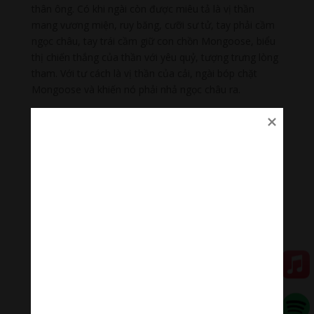
thân ông. Có khi ngài còn được miêu tả là vị thần
mang vương miện, ruy băng, cưỡi sư tử, tay phải cầm
ngọc châu, tay trái cầm giữ con chồn Mongoose, biểu
thị chiến thắng của thần với yêu quỷ, tượng trưng lòng
tham. Với tư cách là vị thần của cải, ngài bóp chặt
Mongoose và khiến nó phải nhả ngọc châu ra.
💥 Cùng lắng nghe “ Thần Chú Đa Văn Thiên Vương:
Om Vaisravana Ye Soha | Ngài Hộ Thế ”
🌟🌀Thanh âm thư giãn
Nhạc nhẹ dễ ngủ là tập hợp âm thanh có tác dụng
chữa lành cảm xúc, giúp bạn tập trung trong công việc,
học tập, thiền…
Đóng góp duy trì:
Đóng góp qua MOMO
Donate via Paypal
Hãy theo dõi chúng tôi: