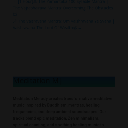
←
[1 Hour]🙏 The Yamantaka 100 Syllable Mantra |
The Vajrabhairava Mantra: Overcoming The Obstacles
💥
🎶 The Vaisravana Mantra: Om Vaishravana Ye Svaha |
Vaishravana The Lord Of Wealth💰
→
Meditation Melo
|
Meditation Melody creates transformative meditative
music inspired by Buddhism, mantras, healing
frequencies, and deep ambient soundscapes. Our
tracks blend epic meditation, Zen minimalism,
spiritual chanting, and soothing healing music to