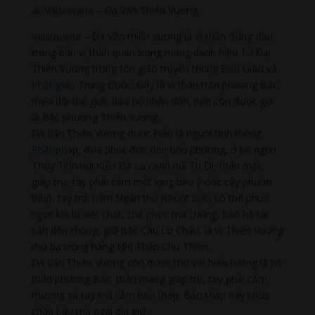
🙏 Vaisravana – Đa Văn Thiên Vương
Vaisravana – Đa Văn thiên vương là vị thần đứng đầu
trong bốn vị thần quan trọng mang danh hiệu Tứ Đại
Thiên Vương trong tôn giáo truyền thống Đạo Giáo và
Phật giáo
Trung Quốc. Đây là vị thần trấn phương Bắc,
theo dõi thế giới, bảo hộ nhân dân, nên còn được gọi
là Bắc phương Thiên vương.
Đa Văn Thiên Vương được hiểu là người tinh thông
Phật
pháp, đưa phúc đức đến bốn phương, ở tại ngọn
Thủy Tinh núi Kiên Đà La cạnh núi Tu Di, thân mặc
giáp trụ, tay phải cầm một lọng báu (hoặc cây phướn
báu), tay trái nắm Ngân thử (chuột bạc) có thể phun
ngọc khi bị siết chặt, chế phục ma chúng, bảo hộ tài
sản dân chúng, giữ Bắc Câu Lư Châu, là vị Thiên Vương
thứ ba trong hàng Nhị Thập Chư Thiên.
Đa Văn Thiên Vương còn được thờ với hiển tướng là hộ
thần phương Bắc, thân mang giáp trụ, tay phải cầm
thương và tay trái cầm bảo tháp. Bảo tháp này chứa
châu báu mà ngài gìn giữ.