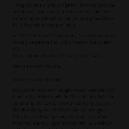
Trong các chùa ở Châu Á, ngài là vị thần bảo vệ và che
chở cho các
hình tượng
thờ ở chính điện, có khi thờ
trước cổng môn chùa hoặc bên trái hoặc phải mỗi bên
hai vị khi phối thờ chung với nhau.
🌿 “Thần Chú Đa Văn Thiên Vương: Om Vaishravana Ye
Svaha | Vaisravana The Lord Of Wealth” trong video
này
Video chỉ mang tính chất chia sẻ và tham khảo.
Om Vaishravana Ye Soha
//
Om Vaishravana Ye Svaha
Khi được du nhập vào Phật giáo Ấn Độ, Vaiśravaṇa trở
thành một vị Hộ thế (phiên âm Sanskrit: lokapāla), trấn
giữ phương Bắc của cõi trời thứ nhất trong Dục giới,
chế phục chúng ma, bảo hộ tài sản của nhân gian.
Cũng như các
Hộ pháp
khác, thần được mô tả thân
mình mặc giáp trụ. Tuy nhiên, thân hình lục với khuôn