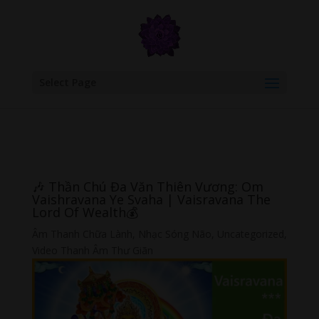
google.com, pub-6277401358830299, DIRECT, f08c47fec0942fa0
Select Page
🎶 Thần Chú Đa Văn Thiên Vương: Om
Vaishravana Ye Svaha | Vaisravana The
Lord Of Wealth💰
Âm Thanh Chữa Lành
,
Nhạc Sóng Não
,
Uncategorized
,
Video Thanh Âm Thư Giãn