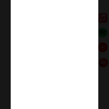
🌟🌀Thanh âm thư giãn
Nhạc nhẹ dễ ngủ là tập hợp âm thanh có tác dụng
chữa lành cảm xúc, giúp bạn tập trung trong công việc,
học tập, thiền…
Đóng góp duy trì:
Đóng góp qua MOMO
Donate via Paypal
Hãy theo dõi chúng tôi:
Thanh Âm Thư Giãn
+
Meditation Meloady
Tiktok Thanh Âm Thư Giãn
Sagomeko Internet Marketing Services
–
Trà Sữa
Đài Loan Hokkaido Vietnam
–
Du lịch Đất Mũi Cà
Mau
–
Bracknell Berks Funeral celebrant
–
Try A
Place – SEO My Business