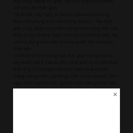
mặt vàng, mang mũ giáp, tay cầm lọng báu (chatra)
che chở cho nhân gian.
Tại Ấn Độ, Tây Tạng và Nepal, Vaiśravaṇa thường
được thờ phụng dưới hiển tướng Kubera – hay thần
giàu sang, được coi là hiển tướng quan trọng nhất của
thần, vì vậy thường được miêu tả là vị thần to béo, tay
cầm túi đựng châu báu và xung quanh đầy vàng bạc
châu báu.
Có khi lại là hình tượng ngài mặc giáp trụ cưỡi sư tử
vây quanh bởi 8 Yaksas đều coi là xuất ra từ chính bản
thân ông. Có khi ngài còn được miêu tả là vị thần
mang vương miện, ruy băng, cưỡi sư tử, tay phải cầm
ngọc châu, tay trái cầm giữ con chồn Mongoose, biểu
thị chiến thắng của thần với yêu quỷ, tượng trưng lòng
tham. Với tư cách là vị thần của cải, ngài bóp chặt
Mongoose và khiến nó phải nhả ngọc châu ra.
💥 Cùng lắng nghe “ Thần Chú Đa Văn Thiên Vương:
Om Vaishravana Ye Svaha | Vaisravana The Lord Of
Wealth ”