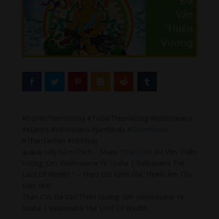
#DaVanThienVuong #TuDaiThienVuong #Vaishravana
#Kubera #Vaisravana #Jambhala #
Dzambhala
#ThanTaiBao #HoPhap
🙏🙏🙏 Hãy bấm Thích – Share “
Thần Chú
Đa Văn Thiên
Vương: Om Vaishravana Ye Svaha | Vaisravana The
Lord Of Wealth ” – Theo Dõi kênh nhé Thanh Âm Thư
Giãn nhé!
Thần Chú Đa Văn Thiên Vương: Om Vaishravana Ye
Svaha | Vaisravana The Lord Of Wealth