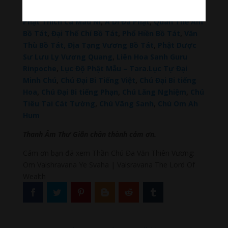
Đọc thêm các bài viết chính:
Phật Thích Ca Mâu Ni
,
A Di Đà Phật
,
Quán Thế Âm
Bồ Tát
,
Đại Thế Chí Bồ Tát
,
Phổ Hiền Bồ Tát
,
Văn
Thù Bồ Tát,
Địa Tạng Vương Bồ Tát
,
Phật Dược
Sư Lưu Ly Vương Quang
,
Liên Hoa Sanh Guru
Rinpoche
,
Lục Độ Phật Mẫu – Tara
.
Lục Tự Đại
Minh Chú
,
Chú Đại Bi Tiếng Việt
,
Chú Đại Bi tiếng
Hoa
,
Chú Đại Bi tiếng Phạn
,
Chú Lăng Nghiệm
,
Chú
Tiêu Tai Cát Tường
,
Chú Vãng Sanh
,
Chú Om Ah
Hum
Thanh Âm Thư Giãn chân thành cảm ơn.
Cám ơn bạn đã xem Thần Chú Đa Văn Thiên Vương:
Om Vaishravana Ye Svaha | Vaisravana The Lord Of
Wealth