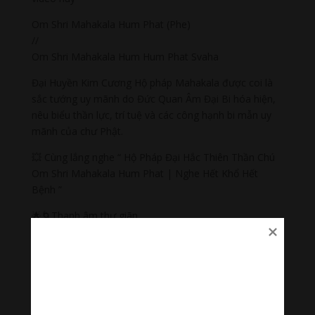
Om Shri Mahakala Hum Phat (Phe)
//
Om Shri Mahakala Hum Hum Phat Svaha
Đại Huyền Kim Cương Hộ pháp Mahakala được coi là
sắc tướng uy mãnh do Đức Quan Âm Đại Bi hóa hiện,
nêu biểu thần lực, trí tuệ và các công hạnh bi mẫn uy
mãnh của chư Phật.
💥 Cùng lắng nghe “ Hộ Pháp Đại Hắc Thiên Thần Chú
Om Shri Mahakala Hum Phat | Nghe Hết Khổ Hết
Bệnh ”
🌟🌀Thanh âm thư giãn
Nhạc nhẹ dễ ngủ là tập hợp âm thanh có tác dụng
chữa lành cảm xúc, giúp bạn tập trung trong công việc,
học tập, thiền…
#nhacnhekhongloidengu #nhackhongloidengu
#nhacthien #nhacthienyoga #nhactruyencamhung
#ommanipadmehum #HinduGiao #PhatPhap