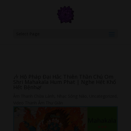
google.com, pub-6277401358830299, DIRECT, f08c47fec0942fa0
Select Page
🎶 Hộ Pháp Đại Hắc Thiên Thần Chú Om
Shri Mahakala Hum Phat | Nghe Hết Khổ
Hết Bệnh🌿
Âm Thanh Chữa Lành
,
Nhạc Sóng Não
,
Uncategorized
,
Video Thanh Âm Thư Giãn