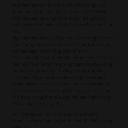
Mũ miện năm sọ nêu biểu sự chuyển hóa ngũ độc
(tham, sân, si, tật đố, ngã mạn) thành Ngũ Trí. Hai
chân nêu biểu phương tiện và trí tuệ. Chân phải co,
chân trái duỗi nêu biểu việc Ngài viên mãn tự lợi và lợi
tha.
Ngài dẫm lên một quỷ thần, nêu biểu việc Ngài tiêu trừ
các chướng ngại to lớn. Tòa mặt trời dưới chân Ngài
nêu biểu Ngài soi rọi bóng đêm vô minh.
Tòa sen nêu biểu sự thanh tịnh không có nhiễm ô của
luân hồi. Vầng lửa rực sáng xung quanh nêu biểu công
hạnh của Ngài tiêu trừ các vọng tưởng trong tâm.
Tấm da hổ Ngài khoác nêu biểu sự tịnh hóa tham
muốn; tấm da voi nêu biểu sự tịnh hóa kiêu mạn, và
tấm da rắn nêu biểu sự tịnh hóa sân giận. Tất cả các
sức trang hoàng khác của Ngài nêu biểu Ngài có đầy
đủ các phẩm chất của Phật.
🌿 “Hộ Pháp Đại Hắc Thiên Thần Chú Om Shri
Mahakala Hum Phat | Nghe Hết Khổ Hết Bệnh” trong
video này