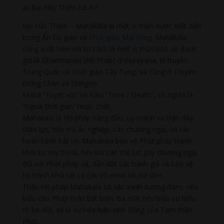
🙏 Đại Hắc Thiên Là Ai?
Đại Hắc Thiên – Mahākāla là một vị thần được biết đến
trong Ấn Độ giáo và
Phật giáo
Mật tông
. Mahākāla
cũng xuất hiện với tư cách là một vị thần bảo vệ được
gọi là Dharmapala (Hộ Pháp) ở Vajrayana, bí truyền
Trung Quốc và
Phật
giáo Tây Tạng, và cũng ở Truyền
thống Chàn và Shingon.
Mahā “Tuyệt vời” và Kāla “Time / Death”, có nghĩa là
“ngoài thời gian” hoặc chết.
Mahakala là Hộ pháp hàng đầu, uy mãnh và tràn đầy
thần lực, tiêu trừ ác nghiệp, các chướng ngại, và các
hoàn cảnh bất lợi. Mahakala bảo vệ Phật pháp tránh
khỏi sự suy thoái, tiêu trừ các thế lực gây chướng ngại
đối với Phật pháp và, dẫn dắt các hành giả và bảo vệ
họ tránh khỏi tất cả các vô minh và mê lầm.
Thân Hộ pháp Mahakala có sắc xanh dương đậm, nêu
biểu cho Pháp thân bất biến. Ba mắt nêu biểu sự hiểu
rõ ba đời, và là sự hóa hiện sinh động của Tam thân
Phật.