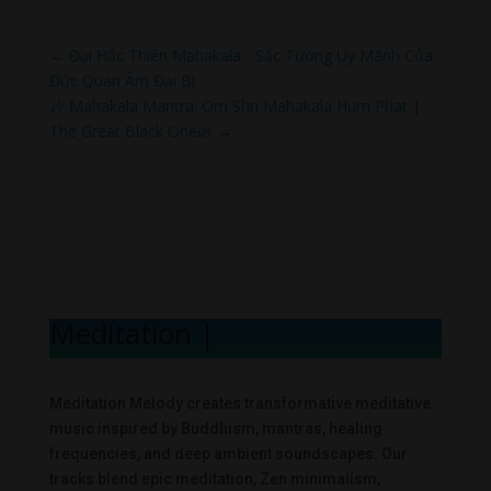
←
Đại Hắc Thiên Mahakala - Sắc Tướng Uy Mãnh Của
Đức Quan Âm Đại Bi
🎶 Mahakala Mantra: Om Shri Mahakala Hum Phat |
The Great Black One🌿
→
Meditation Mel
|
Meditation Melody creates transformative meditative
music inspired by Buddhism, mantras, healing
frequencies, and deep ambient soundscapes. Our
tracks blend epic meditation, Zen minimalism,