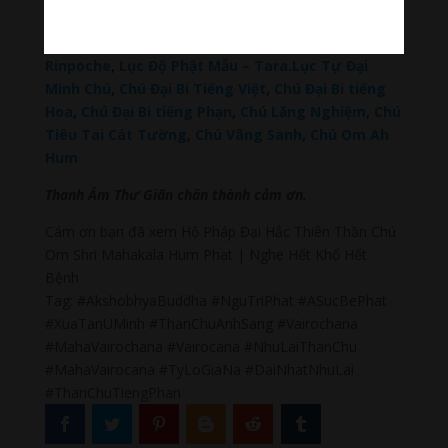
Thù Bồ Tát,
Địa Tạng Vương Bồ Tát
,
Phật Dược
Sư Lưu Ly Vương Quang
,
Liên Hoa Sanh Guru
Rinpoche
,
Lục Độ Phật Mẫu – Tara
.
Lục Tự Đại
Minh Chú
,
Chú Đại Bi Tiếng Việt
,
Chú Đại Bi tiếng
Hoa
,
Chú Đại Bi tiếng Phạn
,
Chú Lăng Nghiệm
,
Chú
Tiêu Tai Cát Tường
,
Chú Vãng Sanh
,
Chú Om Ah
Hum
Thanh Âm Thư Giãn chân thành cảm ơn.
Cám ơn bạn đã xem Hộ Pháp Đại Hắc Thiên Thần Chú
Om Shri Mahakala Hum Phat | Nghe Hết Khổ Hết
Bệnh
Tag: #AkshobhyaBuddha #NguTriPhat #ASucBePhat
#XuaTanUMinh #ThanChuAnhSang #Vairochana
#MahaVairochana #Vairocana #NhuLaiThanChu
#MahaVairocana #TyLoGiaNa #DaiNhatNhuLai
#ThanChuTiengPhan