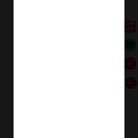
#PhatPhapNhiemMau
Đóng góp duy trì:
Đóng góp qua MOMO
Donate via Paypal
Hãy theo dõi chúng tôi:
Thanh Âm Thư Giãn
+
Meditation Meloady
Tiktok Thanh Âm Thư Giãn
Sagomeko Internet Marketing Services
–
Trà Sữa
Đài Loan Hokkaido Vietnam
–
Du lịch Đất Mũi Cà
Mau
–
Bracknell Berks Funeral celebrant
–
Try A
Place – SEO My Business
Đọc thêm các bài viết chính:
Phật Thích Ca Mâu Ni
,
A Di Đà Phật
,
Quán Thế Âm
Bồ Tát
,
Đại Thế Chí Bồ Tát
,
Phổ Hiền Bồ Tát
,
Văn