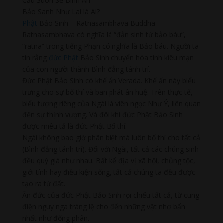
Cầu Suôn Sẻ Bình An
Bảo Sanh Như Lai là Ai?
Phật
Bảo Sinh – Ratnasambhava Buddha
Ratnasambhava có nghĩa là “đản sinh từ bảo báu”,
“ratna” trong tiếng Phạn có nghĩa là Bảo báu. Người ta
tin rằng
đức Phật
Bảo Sinh chuyển hóa tính kiêu mạn
của con người thành Bình đẳng tánh trí.
Đức Phật Bảo Sinh có khế ấn Verada. Khế ấn này biểu
trưng cho sự bố thí và ban phát ân huệ. Trên thực tế,
biểu tượng riêng của Ngài là viên ngọc Như Ý, liên quan
đến sự thịnh vượng. Và đôi khi đức Phật Bảo Sinh
được miêu tả là đức Phật Bố thí.
Ngài không bao giờ phân biệt mà luôn bố thí cho tất cả
(Bình đẳng tánh trí). Đối với Ngài, tất cả các chúng sinh
đều quý giá như nhau. Bất kể địa vị xã hội, chủng tộc,
giới tính hay điều kiện sống, tất cả chúng ta đều được
tạo ra từ đất.
Ân đức của đức Phật Bảo Sinh rọi chiếu tất cả, từ cung
điện nguy nga tráng lệ cho đến những vật nhơ bẩn
nhất như đống phân.