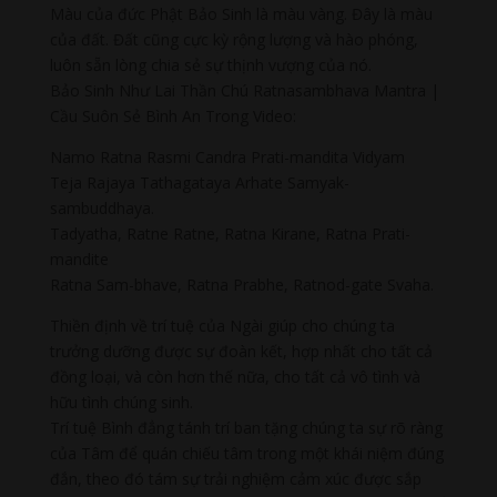
Màu của đức Phật Bảo Sinh là màu vàng. Đây là màu
của đất. Đất cũng cực kỳ rộng lượng và hào phóng,
luôn sẵn lòng chia sẻ sự thịnh vượng của nó.
Bảo Sinh Như Lai Thần Chú Ratnasambhava Mantra |
Cầu Suôn Sẻ Bình An Trong Video:
Namo Ratna Rasmi Candra Prati-mandita Vidyam
Teja Rajaya Tathagataya Arhate Samyak-
sambuddhaya.
Tadyatha, Ratne Ratne, Ratna Kirane, Ratna Prati-
mandite
Ratna Sam-bhave, Ratna Prabhe, Ratnod-gate Svaha.
Thiền định về trí tuệ của Ngài giúp cho chúng ta
trưởng dưỡng được sự đoàn kết, hợp nhất cho tất cả
đồng loại, và còn hơn thế nữa, cho tất cả vô tình và
hữu tình chúng sinh.
Trí tuệ Bình đẳng tánh trí ban tặng chúng ta sự rõ ràng
của Tâm để quán chiếu tâm trong một khái niệm đúng
đắn, theo đó tám sự trải nghiệm cảm xúc được sắp