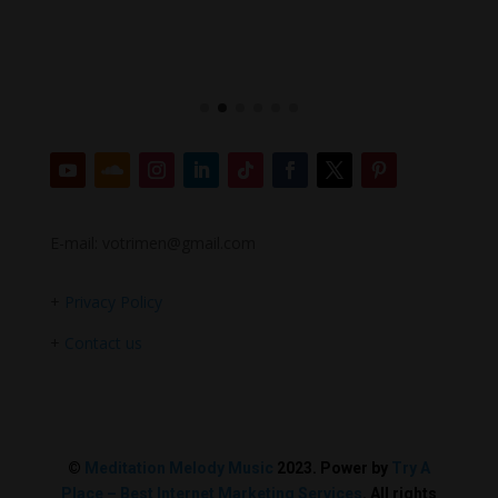
E-mail: votrimen@gmail.com
+
Privacy Policy
+
Contact us
©
Meditation Melody Music
2023. Power by
Try A
Place – Best Internet Marketing Services
. All rights