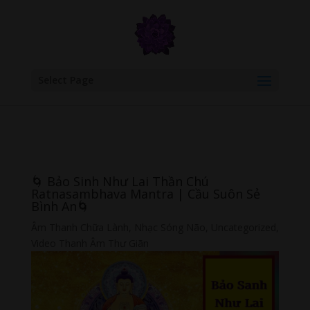
google.com, pub-6277401358830299, DIRECT, f08c47fec0942fa0
Select Page
🌀 Bảo Sinh Như Lai Thần Chú
Ratnasambhava Mantra | Cầu Suôn Sẻ
Bình An🌀
Âm Thanh Chữa Lành
,
Nhạc Sóng Não
,
Uncategorized
,
Video Thanh Âm Thư Giãn