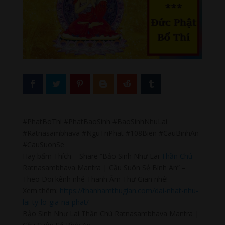
#PhatBoThi #PhatBaoSinh #BaoSinhNhuLai
#Ratnasambhava #NguTriPhat #108Bien #CauBinhAn
#CauSuonSe
Hãy bấm Thích – Share “Bảo Sinh Như Lai
Thần Chú
Ratnasambhava Mantra | Cầu Suôn Sẻ Bình An” –
Theo Dõi kênh nhé Thanh Âm Thư Giãn nhé!
Xem thêm:
https://thanhamthugian.com/dai-nhat-nhu-
lai-ty-lo-gia-na-phat/
Bảo Sinh Như Lai Thần Chú Ratnasambhava Mantra |