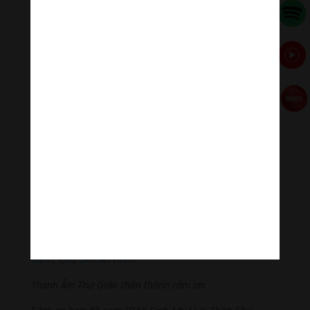
Thanh Âm Thư Giãn
+
Meditation Meloady
Tiktok Thanh Âm Thư Giãn
Sagomeko Internet Marketing Services
–
Trà Sữa Đài
Loan Hokkaido Vietnam
–
Du lịch Đất Mũi Cà Mau
–
Bracknell Berks Funeral celebrant
Đọc thêm các bài viết chính:
Phật Thích Ca Mâu Ni
,
A Di Đà Phật
,
Quán Thế Âm Bồ
Tát
,
Đại Thế Chí Bồ Tát
,
Phổ Hiền Bồ Tát
,
Văn Thù Bồ
Tát,
Địa Tạng Vương Bồ Tát
,
Phật Dược Sư Lưu Ly
Vương Quang
,
Liên Hoa Sanh Guru Rinpoche
,
Lục Độ
Phật Mẫu – Tara
.
Lục Tự Đại Minh Chú
,
Chú Đại Bi
Tiếng Việt
,
Chú Đại Bi tiếng Hoa
,
Chú Đại Bi tiếng Phạn
,
Chú Lăng Nghiệm
,
Chú Tiêu Tai Cát Tường
,
Chú Vãng
Sanh
,
Chú Om Ah Hum
Thanh Âm Thư Giãn chân thành cảm ơn.