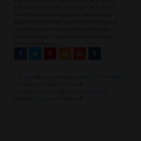
Cám ơn bạn đã xem “Bảo Sinh Như Lai Thần Chú
Ratnasambhava Mantra | Cầu Suôn Sẻ Bình An”
#AkshobhyaBuddha #NguTriPhat #ASucBePhat
#XuaTanUMinh #ThanChuAnhSang #Vairochana #
MahaVairochana #Vairocana #NhuLaiThanChu
#MahaVairocana #TyLoGiaNa #DaiNhatNhuLai
#ThanChuTiengPhan
←
[1 Hour]🌏 Ratnasambhava Mantra | The Wisdom
Of Equality | 5 Dhyani Buddhas 🌏
🌀 Ratnasambhava Long Mantra | Equanimity
Meditation - Equality Meditation🌀
→