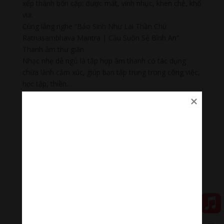
xếp thành bốn cặp: được mất, vinh nhục, khen chê, khổ
vui.
Cùng lắng nghe “Bảo Sinh Như Lai Thần Chú
Ratnasambhava Mantra | Cầu Suôn Sẻ Bình An”
Thanh âm thư giãn
Nhạc nhẹ dễ ngủ là tập hợp âm thanh có tác dụng
chữa lành cảm xúc, giúp bạn tập trung trong công việc,
học tập, thiền…
#nhacnhekhongloidengu #nhackhongloidengu
#nhacthien #nhacthienyoga #nhactruyencamhung
#ommanipadmehum #HinduGiao #PhatPhap
#PhatPhapNhiemMau
Đóng góp duy trì:
Qua MOMO
https://nhantien.momo.vn/1OSnF4fCTrj
Paypal
https://paypal.me/meditationmelody
Hãy theo dõi chúng tôi: