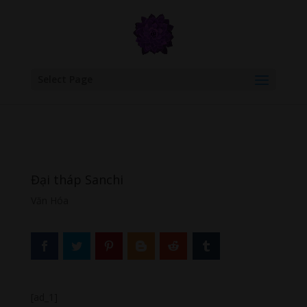
google.com, pub-6277401358830299, DIRECT, f08c47fec0942fa0
Select Page
Đại tháp Sanchi
Văn Hóa
[ad_1]