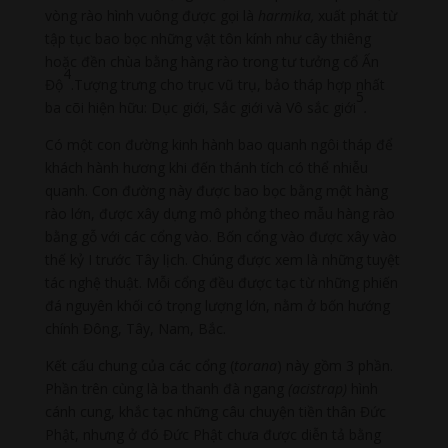
vòng rào hình vuông được gọi là
harmika,
xuất phát từ
tập tục bao bọc những vật tôn kính như cây thiêng
hoặc đền chùa bằng hàng rào trong tư tưởng cổ Ấn
4
Độ
.Tượng trưng cho trục vũ trụ, bảo tháp hợp nhất
5
ba cõi hiện hữu: Dục giới, Sắc giới và Vô sắc giới
.
Có một con đường kinh hành bao quanh ngôi tháp để
khách hành hương khi đến thánh tích có thể nhiễu
quanh. Con đường này được bao bọc bằng một hàng
rào lớn, được xây dựng mô phỏng theo mẫu hàng rào
bằng gỗ với các cổng vào. Bốn cổng vào được xây vào
thế kỷ I trước Tây lịch. Chúng được xem là những tuyệt
tác nghệ thuật. Mỗi cổng đều được tạc từ những phiến
đá nguyên khối có trọng lượng lớn, nằm ở bốn hướng
chính Đông, Tây, Nam, Bắc.
Kết cấu chung của các cổng (
torana
) này gồm 3 phần.
Phần trên cùng là ba thanh đà ngang
(acistrap)
hình
cánh cung, khắc tạc những câu chuyện tiền thân Đức
Phật, nhưng ở đó Đức Phật chưa được diễn tả bằng