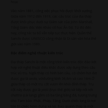
hoại.
Vào năm 1881, công việc phục hồi được khởi xướng.
Giữa năm 1912 đến 1919, các cấu trúc của đại tháp
được khôi phục dưới sự Giám sát của John Marshall,
Tổng Giám đốc Viện Khảo cổ học Ấn Độ. Từ đó đến
nay, công tác tu bổ vẫn tiếp tục thực hiện. Quần thể
Sanchi được UNESCO công nhận là Di sản văn hóa thế
giới vào năm 1989.
Đặc điểm nghệ thuật kiến trúc
Đại tháp Sanchi là một công trình kiến trúc độc đáo kết
hợp với nghệ thuật điêu khắc được xây dựng theo cấu
trúc vũ trụ. Ngôi tháp có hình bán cầu, có chỏm hơi dẹt
được gọi là
anda,
vớiđường kính 36,6m và cao 16m.Ở
giữa tháp có một trụ cột vươn lên khỏi đỉnh tháp. Trụ
cột này được gọi là
yasti
(trục thế giới) và tiếp nối với
chattra
(cái lọng) gồm có ba tầng bằng đá, tượng trưng
cho Tam bảo: Phật, Pháp, Tăng. Dưới chiếc lọng là nơi
tôn trí chiếc hòm đựng xá-lợi. Bao quanh tháp là một