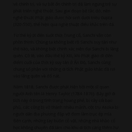
về chính trị, và sự bất ổn chính trị đã làm ngưng trệ sự
phát triển nghệ thuật. Sau giai đoạn bế tắc đó, nền
nghệ thuật Phật giáo được hồi sinh dưới triều Gupta
(320-550), thể hiện qua nghệ thuật điêu khắc trên đá.
Từ thế kỷ IX đến suốt thời Trung cổ, Sanchi vẫn còn
phồn thịnh. Chúng ta không biết rõ Sanchi suy tàn như
thế nào, và không biết chính xác niên đại Sanchi bị lãng
quên. Có lẽ, vào đầu thế kỷ XIII, khi Phật giáo đi đến
điểm cuối của thời kỳ suy tàn ở Ấn Độ, Sanchi cùng
chung số phận với những di tích Phật giáo khác đã rơi
vào lãng quên và đổ nát.
Năm 1818, Sanchi được phát hiện bởi một sĩ quan
người Anh tên là Henry Taylor (1784-1876). Bấy giờ di
tích này ở trong tình trạng hoang phế
,
bị cây cối bao
phủ, các cổng bị vỡ thành nhiều mảnh
,
cột trụ Asoka bị
người dân địa phương đập vỡ đem làm trục ép mía.
Bên cạnh, những tay buôn cổ vật, những nhà khảo cổ
học không chuyên đã làm cho khu di tích càng thêm hư