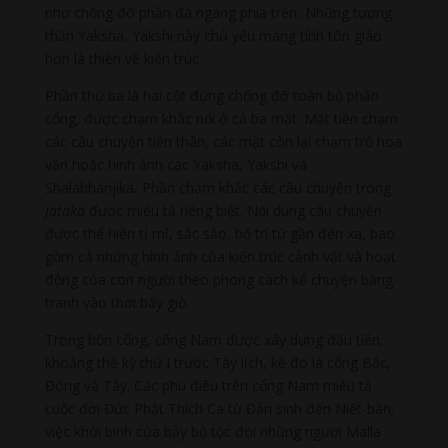
như chống đỡ phần đà ngang phía trên
.
Những tượng
thần Yaksha, Yakshi này chủ yếu mang tính tôn giáo
hơn là thiên về kiến trúc.
Phần thứ ba là hai cột đứng chống đỡ toàn bộ phần
cổng, được chạm khắc nổi ở cả ba mặt. Mặt tiền chạm
các câu chuyện tiền thân, các mặt còn lại chạm trổ hoa
văn hoặc hình ảnh các Yaksha, Yakshi và
Shalabhanjika
.
Phần chạm khắc các câu chuyện trong
Jataka
được miêu tả riêng biệt. Nội dung câu chuyện
được thể hiện tỉ mỉ, sắc sảo, bố trí từ gần đến xa, bao
gồm cả những hình ảnh của kiến trúc cảnh vật và hoạt
động của con người theo phong cách kể chuyện bằng
tranh vào thời bấy giờ.
Trong bốn cổng, cổng Nam được xây dựng đầu tiên,
khoảng thế kỷ thứ I trước Tây lịch, kế đó là cổng Bắc,
Đông và Tây. Các phù điêu trên cổng Nam miêu tả
cuộc đời Đức Phật Thích Ca từ Đản sinh đến Niết-bàn;
việc khởi binh của bảy bộ tộc đòi những người Malla