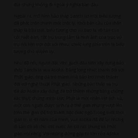
địa nhưng không đi ngoài ý nghĩa ban đầu.
Ngoài ra, mô hình bảo tháp Sanchi từ một biểu tượng
đã phát triển thành một triết lý: Khối bán cầu của thân
tháp là bầu trời, biểu tượng cho sự bao la vô tận của
cõi Niết-bàn, cột trụ trung tâm là hình ảnh của trục vũ
trụ nối liền trời đất với nhau, chiếc lọng phía trên là biểu
tượng cho quyền uy…
Như đã nói, người đặt viên gạch đầu tiên xây dựng bảo
tháp Sanchi là vua Aśoka. Bằng lòng nhiệt thành đối với
Phật giáo, ông đã trở thành nhà bảo trợ nhiệt thành
đối với nghệ thuật Phật giáo. Những bảo tháp và trụ
đá do Aśoka xây dựng đã trở thành những bằng chứng
xác thực chứng minh Đức Phật là một nhân vật lịch sử,
một con người được sinh ra ở thế gian nhưng vượt lên
trên thế gian để trở thành bậc Giác ngộ.Trong suốt thời
gian trị vì 40 năm của mình, vua Asoka đã để lại những
di sản đồ sộ cho đất nước Ấn Độ nói chung và Phật
giáo nói riêng. Với những đóng góp to lớn của Aśoka