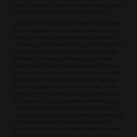
Bota-Sri Parvata, rồi sau đó trở thành Santi-Sri Parvata.
2
Sau một thời gian từ Santi biến đổi thành Sanchi
.
Sanchi nằm trên một ngọn đồi ở vùng đồng bằng phía
Bắc cao nguyên Decan, cách Bhopal 40 dặm
.
Sanchi
không có mối liên hệ trực tiếp nào đến cuộc đời Đức
Phật, nhưng vẫn trở thành một trung tâm Phật giáo lớn
hoạt động trong hơn 10 thế kỷ
.
Lý do có thể nơi đây
gần Vidisha, một trung tâm thương mại phát triển
mạnh, đồng thời là quê hương của hoàng hậu Devi, vợ
vua Asoka. Vì thế vua muốn vinh danh khu vực ấy nên
đã xây dựng nơi này thành một trung tâm Phật giáo
quan trọng. Ngoài bảo tháp chứa xá-lợi Phật, Sanchi
còn lưu giữ bảo tháp xá-lợi của hai vị đại đệ tử là Tôn
giả Sariputta và Tôn giả Moggallana
.
Đại vương thống
sử
Tích Lan cũng ghi lại việc hoàng tử Mahinda, con
trai của vua Asoka, đã lưu trú tại một tu viện do hoàng
hậu Devi xây dựng tại thị trấn Vedisa (Vidisha) một
tháng trước khi dẫn đầu phái đoàn truyền giáo, mang
thông điệp của Phật đến Sri Lanka vào thế kỷ III trước