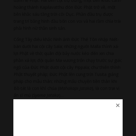
đảnh lễ Phật. Hai bên cột trụ đứng, một bên khắc cảnh
hoàng thành Kapilavatthu đón Đức Phật trở về, một
bên khắc sáu tầng trời cõi Dục. Phần đầu trụ được
trang trí bằng hình đầu bốn con voi và hai rầm chìa trái
phải hình nữ thần sinh sản.
Cổng Tây điêu khắc hình ảnh Đức Thế Tôn nhập Niết-
bàn dưới hai cội cây Sala; những người Malla thỉnh xá-
lợi Phật về thờ; quân đội bảy nước kéo đến xin chia
phần xá-lợi; đội quân Ma vương trốn chạy trước sự giác
ngộ của Đức Phật dưới cội cây Pippala; chư thiên thỉnh
Phật thuyết pháp; Đức Phật lên cung trời Tusita giảng
pháp cho mẫu thân; những mẩu chuyện tiền thân khi
Bồ-tát là con khỉ chúa (
Mahakapi Jataka
), là con trai vị
ẩn sĩ mù (
Syama Jataka
)…
Sự đóng góp của đại tháp Sanchi cho nghệ thuật
Phật giáo
Kiểu tháp Sanchi dần dần được biến đổi và được truyền
bá đến các nơi khác. Ban đầu chỉ thay đổi chút ít về