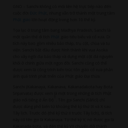
GNO – Sanchi không có mối liên hệ trực tiếp nào đến
cuộc đời
Đức Phật
, nhưng vẫn trở thành một trung tâm
Phật giáo
lớn hoạt động trong hơn 10 thế kỷ.
Tọa lạc ở trung tâm bang Madhya Pradesh, Sanchi là
một quần thể di tích
Phật
giáo tiêu biểu và cổ xưa. Di
tích này bao gồm nhiều bảo tháp, trụ cột, chùa và tu
viện. Sanchi bắt đầu được hình thành khi vua Asoka
cho xây ngôi đại bảo tháp và dựng một cột đá nguyên
khối ở chính giữa một ngọn đồi. Sanchi cũng có thể
được xem là công trình kiến trúc tôn giáo cổ xưa phản
ánh quá trình phát triển của Phật giáo Đại thừa.
Sanchi (Kakanaya, Kakanava, Kakanadabota hay Bota
Sriparvata) được xem là một trong những di tích Phật
1
giáo nổi tiếng ở Ấn Độ
. Tên gọi Sanchi (Sāñcī) chỉ
được dùng phổ biến từ khoảng thế kỷ thứ IX và X sau
Tây lịch. Trước đó (thế kỷ thứ II trước Tây lịch), di tích
này có tên gọi là Kakanaya. Từ thế kỷ V, nó được gọi là
Kakanada-bota, và đến thế kỷ VII chuyển đổi thành