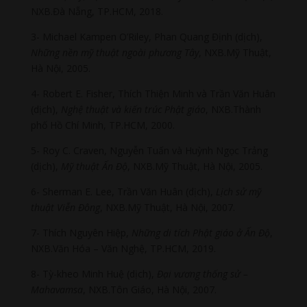
NXB.Đà Nẵng, TP.HCM, 2018.
3- Michael Kampen O’Riley, Phan Quang Định (dịch),
Những nền mỹ thuật ngoài phương Tây
, NXB.Mỹ Thuật,
Hà Nội, 2005.
4- Robert E. Fisher, Thích Thiện Minh và Trần Văn Huân
(dịch),
Nghệ thuật và kiến trúc Phật giáo
, NXB.Thành
phố Hồ Chí Minh, TP.HCM, 2000.
5- Roy C. Craven, Nguyễn Tuấn và Huỳnh Ngọc Trảng
(dịch),
Mỹ thuật Ấn Độ
, NXB.Mỹ Thuật, Hà Nội, 2005.
6- Sherman E. Lee, Trần Văn Huân (dịch),
Lịch sử mỹ
thuật Viễn Đông
, NXB.Mỹ Thuật, Hà Nội, 2007.
7- Thích Nguyên Hiệp,
Những di tích Phật giáo ở Ấn Độ
,
NXB.Văn Hóa – Văn Nghệ, TP.HCM, 2019.
8- Tỳ-kheo Minh Huệ (dịch),
Đại vương thống sử –
Mahavamsa
, NXB.Tôn Giáo, Hà Nội, 2007.