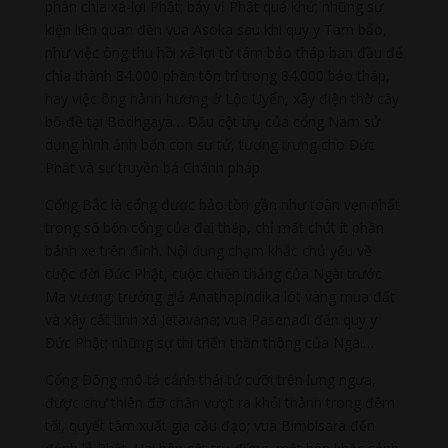
phân chia xá-lợi Phật; bảy vị Phật quá khứ; những sự
kiện liên quan đến vua Asoka sau khi quy y Tam bảo,
như việc ông thu hồi xá-lợi từ tám bảo tháp ban đầu để
chia thành 84.000 phần tôn trí trong 84.000 bảo tháp,
hay việc ông hành hương ở Lộc Uyển, xây điện thờ cây
bồ-đề tại Bodhgaya… Đầu cột trụ của cổng Nam sử
dụng hình ảnh bốn con sư tử, tượng trưng cho Đức
Phật và sự truyền bá Chánh pháp.
Cổng Bắc là cổng được bảo tồn gần như toàn vẹn nhất
trong số bốn cổng của đại tháp, chỉ mất chút ít phần
bánh xe trên đỉnh. Nội dung chạm khắc chủ yếu về
cuộc đời Đức Phật, cuộc chiến thắng của Ngài trước
Ma vương; trưởng giả Anathapindika lót vàng mua đất
và xây cất tinh xá Jetavana; vua Pasenadi đến quy y
Đức Phật; những sự thi triển thần thông của Ngài…
Cổng Đông mô tả cảnh thái tử cưỡi trên lưng ngựa,
được chư thiên đỡ chân vượt ra khỏi thành trong đêm
tối, quyết tâm xuất gia cầu đạo; vua Bimbisara đến