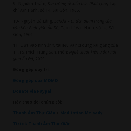
9- Nghiêm Thẩm,
Đại cương về kiến trúc Phật giáo
, Tạp
chí Vạn Hạnh, số 14, Sài Gòn, 1966.
10- Nguyễn Bá Lăng,
Sanchi – Di tích quan trọng của
văn hóa Phật giáo Ấn Độ
, Tạp chí Vạn Hạnh, số 14, Sài
Gòn, 1966.
11- Dựa vào hình ảnh, tài liệu và nội dung bài giảng của
TT.TS.Thích Trung San, môn:
Nghệ thuật kiến trúc Phật
giáo Ấn Độ
, 2020.
Đóng góp duy trì:
Đóng góp qua MOMO
Donate via Paypal
Hãy theo dõi chúng tôi:
Thanh Âm Thư Giãn
+
Meditation Meloady
Tiktok Thanh Âm Thư Giãn