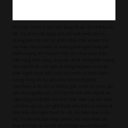
nhô ra, phần hình bán cầu bị thu nhỏ lại. Sự biến đổi
này thể hiện sự thích ứng của Phật giáo khi du nhập
đến các nền văn hóa khác nhau.
Đại tháp Sanchi là kiến trúc bằng đá lâu đời nhất tại Ấn
Độ. Tuy được xây dựng và tu bổ suốt nhiều thế kỷ,
nhưng phần lớn các tác phẩm điêu khắc và kiến trúc
đại tháp Sanchi thuộc về trường phái nghệ thuật phi
thánh tượng, khi mà Đức Phật còn chưa được biểu
hiện bằng nhân dạng, thay vào đó là những biểu tượng
như cây bồ-đề, chỗ ngồi để trống hay bánh xe pháp
luân. Nghệ thuật điêu khắc tại Sanchi có nhiều điểm
tương đồng với các phù điêu của trường phái
Gandhara, ở đó bố cục không gian, nhân vật được giữ
gần như nguyên vẹn, chỉ thay thế hình ảnh cây bồ-đề,
ngai trống bằng hình ảnh Đức Phật. Điều này cho thấy
mô hình cấu trúc và nghệ thuật điêu khắc tại Sanchi là
hình mẫu cho nghệ thuật tại các địa điểm khác ở Ấn
Độ. Từ cấu trúc bảo tháp Sanchi, các nước khác đã
thay đổi một vài chi tiết để phù hợp với văn hóa bản