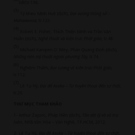
Sđd,
tr.136.
(3)
Tỳ-kheo Minh Huệ (dịch),
Đại vương thống sử –
Mahava
ṃsa
,
tr.123.
(4)
Robert E. Fisher, Thích Thiện Minh và Trần Văn
Huân (dịch),
Nghệ thuật và kiến trúc Phật giáo,
tr.48.
(5)
Michael Kampen O’ Riley, Phan Quang Định (dịch)
,
Những nền mỹ thuật ngoài phương Tây
,
tr.74.
(6)
Nghiêm Thẩm,
Đại cương về kiến trúc Phật giáo,
tr.112.
(7)
Lê Tự Hỷ,
Đại đế Asoka – Từ huyền thoại đến sự thật,
tr.20.
THƯ MỤC THAM KHẢO
1- Arthur Zajonc, Pháp Hiền (dịch),
Tân vật lý và vũ trụ
luận
, NXB.Văn Hóa – Văn Nghệ, TP.HCM, 2012.
2- Lê Tự Hỷ,
Đại đế Asoka – Từ huyền thoại đến sự thật
,