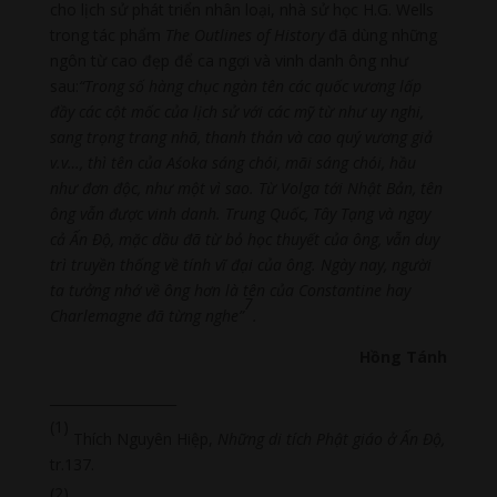
cho lịch sử phát triển nhân loại, nhà sử học H.G. Wells
trong tác phẩm
The Outlines of History
đã dùng những
ngôn từ cao đẹp để ca ngợi và vinh danh ông như
sau:
“Trong số hàng chục ngàn tên các quốc vương lấp
đầy các cột mốc của lịch sử với các mỹ từ như uy nghi,
sang trọng trang nhã, thanh thản và cao quý vương giả
v.v…, thì tên của Aśoka sáng chói, mãi sáng chói, hầu
như đơn độc, như một vì sao. Từ Volga tới Nhật Bản, tên
ông vẫn được vinh danh. Trung Quốc, Tây Tạng và
ngay
cả Ấn Độ, mặc dầu đã từ bỏ học thuyết của ông, vẫn duy
trì truyền thống về tính vĩ đại của ông. Ngày nay, người
ta tưởng nhớ về ông hơn là tên của Constantine hay
7
Charlemagne đã từng nghe”
.
Hồng Tánh
___________________
(1)
Thích Nguyên Hiệp,
Những di tích Phật giáo ở Ấn Độ,
tr.137.
(2)