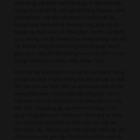
nhân dạng, mà được thay thế bằng các hình ảnh biểu
tượng như cây bồ-đề, chỗ ngồi để trống, hoa sen, bánh
xe pháp luân..
.
Hai đầu mỗi thanh có hình xoắn ốc,
tượng trưng cho bánh xe. Khoảng trống giữa các đà
ngang này được khắc tạc những hình ảnh thú và người,
có cả những con vật huyền thoại, mang phong cách Ba
Tư. Đà trên cùng có biểu tượng bánh xe pháp luân ở
giữa, được nâng lên bởi những con voi. Hai bên có biểu
tượng Tam bảo (
Triratna
): Phật, Pháp, Tăng.
Phần thứ hai là những đầu trụ cột nối các thanh ngang
với hai cột chính ở dưới. Những đầu trụ cột này có khắc
hình bốn con voi, hoặc bốn con sư tử quay mặt về bốn
hướng khác nhau
.
Ngoài phần đầu cổng này, còn có
một phần rầm chìa được thêm vào theo cấu trúc của
một chiếc cổng bằng gỗ, tuy nhiên nó không có tác
dụng chống đỡ mà chỉ nhằm mục đích trang trí. Phần
rầm chìa được khắc hình nữ thần sinh sản, một tay
nắm cành cây, một tay cuốn chặt vào hai cành cây, gót
chân trái tựa vào gốc cây. Thân hình nữ thần vươn ra