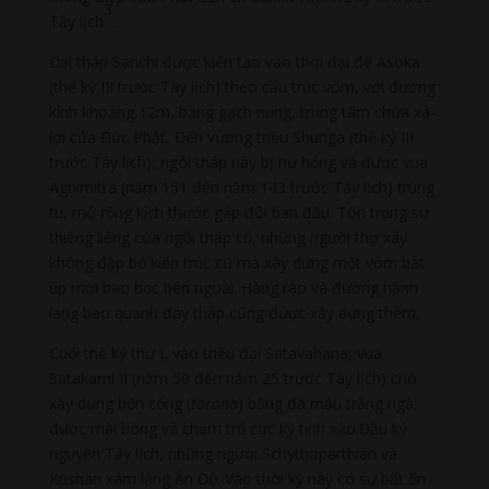
3
Tây lịch
.
Đại tháp Sanchi được kiến tạo vào thời đại đế Asoka
(thế kỷ III trước Tây lịch) theo cấu trúc vòm, với đường
kính khoảng 12m, bằng gạch nung, trung tâm chứa xá-
lợi của Đức Phật
.
Đến vương triều Shunga (thế kỷ III
trước Tây lịch), ngôi tháp này bị hư hỏng và được vua
Agnimitra (năm 151 đến năm 143 trước Tây lịch) trùng
tu, mở rộng kích thước gấp đôi ban đầu. Tôn trọng sự
thiêng liêng của ngôi tháp cổ, những người thợ xây
không đập bỏ kiến trúc cũ mà xây dựng một vòm bát
úp mới bao bọc bên ngoài. Hàng rào và đường hành
lang bao quanh đáy tháp cũng được xây dựng thêm
.
Cuối thế kỷ thứ I, vào triều đại Satavahana, vua
Satakarni II (năm 50 đến năm 25 trước Tây lịch) cho
xây dựng bốn cổng (
torana
) bằng đá màu trắng ngà,
được mài bóng và chạm trổ cực kỳ tinh xảo.Đầu kỷ
nguyên Tây lịch, những người Schythoparthian và
Kushan xâm lăng Ấn Độ. Vào thời kỳ này có sự bất ổn