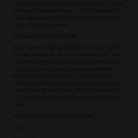
Sagomeko Internet Marketing Services
–
Trà Sữa
Đài Loan Hokkaido Vietnam
–
Du lịch Đất Mũi Cà
Mau
–
Bracknell Berks Funeral celebrant
–
Try A
Place – SEO My Business
Đọc thêm các bài viết chính:
Phật Thích Ca Mâu Ni
,
A Di Đà Phật
,
Quán Thế Âm
Bồ Tát
,
Đại Thế Chí Bồ Tát
,
Phổ Hiền Bồ Tát
,
Văn
Thù Bồ Tát,
Địa Tạng Vương Bồ Tát
,
Phật Dược
Sư Lưu Ly Vương Quang
,
Liên Hoa Sanh Guru
Rinpoche
,
Lục Độ Phật Mẫu – Tara
.
Lục Tự Đại
Minh Chú
,
Chú Đại Bi Tiếng Việt
,
Chú Đại Bi tiếng
Hoa
,
Chú Đại Bi tiếng Phạn
,
Chú Lăng Nghiệm
,
Chú
Tiêu Tai Cát Tường
,
Chú Vãng Sanh
,
Chú Om Ah
Hum
Thanh Âm Thư Giãn chân thành cảm ơn.
[ad_2]