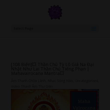
google.com, pub-6277401358830299, DIRECT, f08c47fec0942fa0
Select Page
[108 Biến]💥 Thần Chú Tỳ Lô Giá Na Đại
Nhật Như Lai Thần Chú Tiếng Phạn |
Mahavairocana Mantra💥
Âm Thanh Chữa Lành
,
Nhạc Sóng Não
,
Uncategorized
,
Video Thanh Âm Thư Giãn