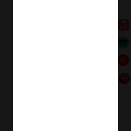
#nhacnhekhongloidengu #nhackhongloidengu
#nhacthien #nhacthienyoga #nhactruyencamhung
#ommanipadmehum #HinduGiao #PhatPhap
#PhatPhapNhiemMau
Đóng góp duy trì:
Qua MOMO
https://nhantien.momo.vn/1OSnF4fCTrj
Paypal
https://paypal.me/meditationmelody
Hãy theo dõi chúng tôi:
Thanh Âm Thư Giãn
+
Meditation Meloady
Tiktok Thanh Âm Thư Giãn
Sagomeko Internet Marketing Services
–
Trà Sữa Đài
Loan Hokkaido Vietnam
–
Du lịch Đất Mũi Cà Mau
–
Bracknell Berks Funeral celebrant