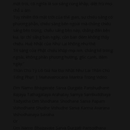
mặt trời, có nghĩa là soi sáng cùng khắp, diệt trừ mọi
chỗ u ám.
Tuy nhiên đối mặt trời của thế gian, sự chiếu sáng có
phương phận, chiếu sáng bên ngoài mà chẳng chiếu
sáng bên trong, chiếu sáng bên này, chẳng đến bên
kia, lại chỉ sáng ban ngày, còn ban đêm không thấy
chiếu. Huệ Nhật của Như Lai không như thế.
Trí sáng của Phật chiếu khắp mọi nơi, chẳng kể trong
ngoài, không phân phương hướng, góc cạnh, đêm
ngày.”
Thần Chú Tỳ Lô Giá Na Đại Nhật Như Lai Thần Chú
Tiếng Phạn | Mahavairocana Mantra Trong Video:
Om Namo Bhagavate Sarva Durgate Parishudhane
Rajaya Tathagataya Arahatay Samya Sambuddhaya
Tadyatha Om Shodhane Shodhane Sarva Papam
Vishodhane Shudhe Vishudhe Sarva Karma Avarana
Vishodhanaya Savaha.
Or
Om Namo Bhagavate Sarva Durgati Parisodhana