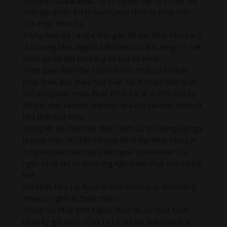
大日如来, 毘盧遮那佛), Tỳ Lư Xá Na hay Tỳ Lô Giá Na
Phật
(do phiên âm từ Vairocana) chính là pháp thân
của Phật Thích Ca.
Trong Mạn Đà La của Mật giáo thì Đại Nhật Như Lai ở
vị trí trung tâm. Ngài là biểu hiện của ánh sáng Trí Tuệ
chiếu soi và diệt trừ bóng tối của vô minh.
Theo quan điểm Đại Thừa thì
Đức Phật
có ba thân:
pháp thân, báo thân, hóa thân. Sở dĩ có ba thân là do
chỗ dụng khác nhau. Phật Thích Ca, là vị Phật lịch sử
đã đản sinh và nhập diệt trên quả địa cầu này, chính là
hóa thân của Phật.
Trong khi đó, thân mà Phật Thích Ca đã chứng ngộ gọi
là pháp thân, là Chân Như và đó là Đại Nhật Như Lai.
Ý nghĩa pháp thân này vượt ngoài sự luận bàn của
ngôn từ và chỉ có sự chứng ngộ thành Phật mới có thể
biết.
Đại Nhật Như Lai được dịch từ Vairocana, theo tiếng
Phạn có nghĩa là “biến chiếu”.
Trong Đại Nhật Kinh Nghĩa Thích do sư Nhất Hạnh
thuật ký giải thích: “Chữ Tỳ Lô Giá Na (vairocana) là