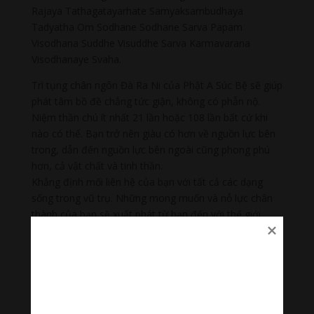
Rajaya Tathagatayarhate Samyaksambudhaya
Tadyatha Om Sodhane Sodhane Sarva Papam
Visodhana Suddhe Visuddhe Sarva Karmavarana
Visodhanaye Svaha.
Trì tụng chân ngôn Đà Ra Ni của Phật A Súc Bệ sẽ giúp
phát tâm bồ đề chẳng tức giận, không có phẫn nộ.
Niệm thần chú ít nhất 21 lần hoặc 108 lần bất cứ khi
nào có thể. Bạn trở nên giàu có hơn về nguồn lực bên
trong, dẫn đến nguồn lực bên ngoài cũng phong phú
hơn, cả vật chất và tinh thần.
Khẳng định mối liên hệ của bạn với tất cả các dạng
sống trong vũ trụ. Những mong muốn và nỗ lực chân
thành của bạn sẽ xuất phát từ bạn đến với thế giới.
Cùng lắng nghe “Thần Chú Tỳ Lô Giá Na Đại Nhật Như
Lai Thần Chú Tiếng Phạn | Mahavairocana Mantra”
Thanh âm thư giãn
Nhạc nhẹ dễ ngủ là tập hợp âm thanh có tác dụng
chữa lành cảm xúc, giúp bạn tập trung trong công việc,
học tập, thiền…