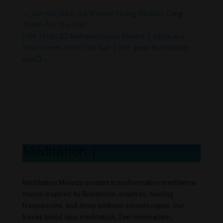
←
Săn Mã Giảm Giá Shopee Tháng 09/2021 Cùng
Thanh Âm Thư Giãn
[108 Times]💥 Mahavairocana Mantra | Vairocana
Who Comes From The Sun | The great illuminating
one💥
→
Meditation Mel
|
Meditation Melody creates transformative meditative
music inspired by Buddhism, mantras, healing
frequencies, and deep ambient soundscapes. Our
tracks blend epic meditation, Zen minimalism,