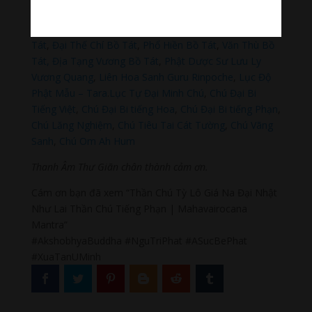
Đọc thêm các bài viết chính:
Phật Thích Ca Mâu Ni
,
A Di Đà Phật
,
Quán Thế Âm Bồ
Tát
,
Đại Thế Chí Bồ Tát
,
Phổ Hiền Bồ Tát
,
Văn Thù Bồ
Tát,
Địa Tạng Vương Bồ Tát
,
Phật Dược Sư Lưu Ly
Vương Quang
,
Liên Hoa Sanh Guru Rinpoche
,
Lục Độ
Phật Mẫu – Tara
.
Lục Tự Đại Minh Chú
,
Chú Đại Bi
Tiếng Việt
,
Chú Đại Bi tiếng Hoa
,
Chú Đại Bi tiếng Phạn
,
Chú Lăng Nghiệm
,
Chú Tiêu Tai Cát Tường
,
Chú Vãng
Sanh
,
Chú Om Ah Hum
Thanh Âm Thư Giãn chân thành cảm ơn.
Cám ơn bạn đã xem “Thần Chú Tỳ Lô Giá Na Đại Nhật
Như Lai Thần Chú Tiếng Phạn | Mahavairocana
Mantra”
#AkshobhyaBuddha #NguTriPhat #ASucBePhat
#XuaTanUMinh