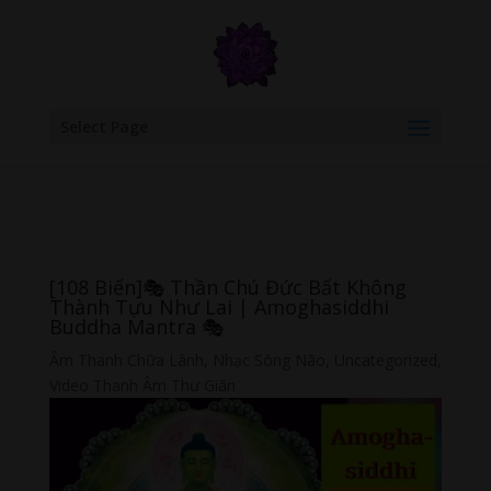
google.com, pub-6277401358830299, DIRECT, f08c47fec0942fa0
Select Page
[108 Biến]🎭 Thần Chú Đức Bất Không
Thành Tựu Như Lai | Amoghasiddhi
Buddha Mantra 🎭
Âm Thanh Chữa Lành
,
Nhạc Sóng Não
,
Uncategorized
,
Video Thanh Âm Thư Giãn