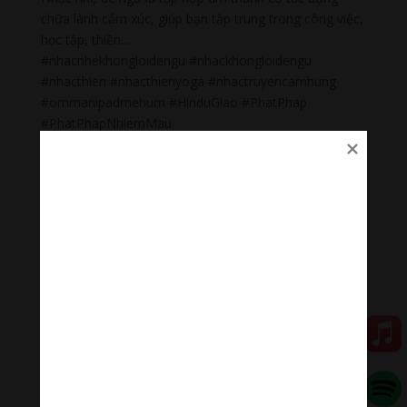
chữa lành cảm xúc, giúp bạn tập trung trong công việc,
học tập, thiền…
#nhacnhekhongloidengu #nhackhongloidengu
#nhacthien #nhacthienyoga #nhactruyencamhung
#ommanipadmehum #HinduGiao #PhatPhap
#PhatPhapNhiemMau
Đóng góp duy trì:
Qua MOMO
https://nhantien.momo.vn/1OSnF4fCTrj
Paypal
https://paypal.me/meditationmelody
Hãy theo dõi chúng tôi:
Thanh Âm Thư Giãn
+
Meditation Meloady
Tiktok Thanh Âm Thư Giãn
Sagomeko Internet Marketing Services
–
Trà Sữa Đài
Loan Hokkaido Vietnam
–
Du lịch Đất Mũi Cà Mau
–