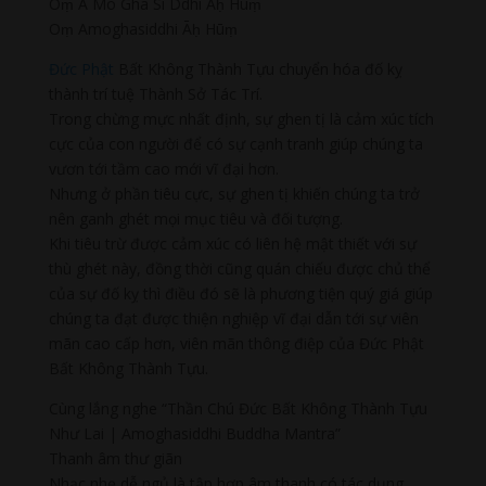
Oṃ A Mo Gha Si Ddhi Āḥ Hūṃ
Oṃ Amoghasiddhi Āḥ Hūṃ
Đức Phật
Bất Không Thành Tựu chuyển hóa đố kỵ
thành trí tuệ Thành Sở Tác Trí.
Trong chừng mực nhất định, sự ghen tị là cảm xúc tích
cực của con người để có sự cạnh tranh giúp chúng ta
vươn tới tầm cao mới vĩ đại hơn.
Nhưng ở phần tiêu cực, sự ghen tị khiến chúng ta trở
nên ganh ghét mọi mục tiêu và đối tượng.
Khi tiêu trừ được cảm xúc có liên hệ mật thiết với sự
thù ghét này, đồng thời cũng quán chiếu được chủ thể
của sự đố kỵ thì điều đó sẽ là phương tiện quý giá giúp
chúng ta đạt được thiện nghiệp vĩ đại dẫn tới sự viên
mãn cao cấp hơn, viên mãn thông điệp của Đức Phật
Bất Không Thành Tựu.
Cùng lắng nghe “Thần Chú Đức Bất Không Thành Tựu
Như Lai | Amoghasiddhi Buddha Mantra”
Thanh âm thư giãn
Nhạc nhẹ dễ ngủ là tập hợp âm thanh có tác dụng