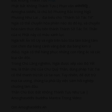
Bất Không Thành Tựu
Phật
Phật Bất Không Thành Tựu ( Phạn văn अमोघसिद्धि ,
Amogha-siddhi, là chủ bộ Phương Bắc trong Ngũ
Phương Như Lai， đại biểu cho “Thành Sở Tác Trí”.
Ngài có thể chuyển hóa phiền não do đố kỵ, và chuyển
hóa năm thức đầu tiên thành Thành Sở Tác Trí. Thân
của vị Phật này có màu xanh lục.
Ngài kết Ấn Vô Uý và ngồi trên bảo tòa làm bằng tám
con chim đại bàng cánh vàng (bát đại bàng kim sí
điểu). Ngài có thể hàng phục những con rồng ác và các
loại rắn độc.
Trong Chú Lăng nghiêm, Ngài được xếp vào Bộ Yết
Ma, là thần chú của Chư Quỷ Thần, dùng pháp Tức Tai
có thể thanh trừ tất cả tai nạn. Tuy nhiên, để dứt trừ
mọi tai ương, chúng ta phải lấy việc sám hối nghiệp
chướng làm đầu.
Thần Chú Đức Bất Không Thành Tựu Như Lai |
Amoghasiddhi Buddha Mantra Trong Video:
Om Amoghasiddhi Ah