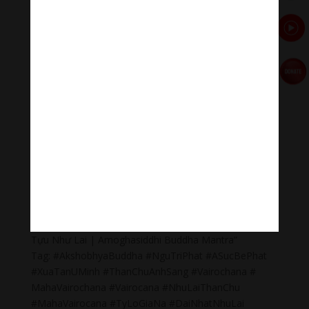
Bracknell Berks Funeral celebrant
Đọc thêm các bài viết chính:
Phật Thích Ca Mâu Ni
,
A Di Đà Phật
,
Quán Thế Âm Bồ
Tát
,
Đại Thế Chí Bồ Tát
,
Phổ Hiền Bồ Tát
,
Văn Thù Bồ
Tát,
Địa Tạng Vương Bồ Tát
,
Phật Dược Sư Lưu Ly
Vương Quang
,
Liên Hoa Sanh Guru Rinpoche
,
Lục Độ
Phật Mẫu – Tara
.
Lục Tự Đại Minh Chú
,
Chú Đại Bi
Tiếng Việt
,
Chú Đại Bi tiếng Hoa
,
Chú Đại Bi tiếng Phạn
,
Chú Lăng Nghiệm
,
Chú Tiêu Tai Cát Tường
,
Chú Vãng
Sanh
,
Chú Om Ah Hum
Thanh Âm Thư Giãn chân thành cảm ơn.
Cám ơn bạn đã xem “Thần Chú Đức Bất Không Thành
Tựu Như Lai | Amoghasiddhi Buddha Mantra”
Tag: #AkshobhyaBuddha #NguTriPhat #ASucBePhat
#XuaTanUMinh #ThanChuAnhSang #Vairochana #
MahaVairochana #Vairocana #NhuLaiThanChu
#MahaVairocana #TyLoGiaNa #DaiNhatNhuLai