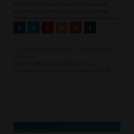
#ThanChuTiengPhan #PhatBoThi #PhatBaoSinh
#BaoSinhNhuLai #Ratnasambhava #NguTriPhat
#108Bien #CauBinhAn #CauSuonSe #ThuHutTienBac
←
Đức Phật Bảo Sinh Như Lai – 1 Trong 5 Vị Ngũ Trí
Như Lai
[108 Times]🎭 Amoghasiddhi Buddha | Om
Amoghasiddhi Ah | How To Overcome Jealousy🎭
→
Meditation Mel
|