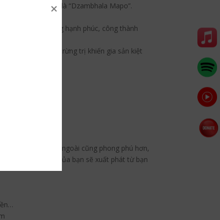
ng Tây Tạng của ngài là “Dzambhala Mapo”.
chính dư dả; cuộc sống hạnh phúc, công thành
c chắn sẽ bị ngài trừng trị khiến gia sản kiệt
ẫn đến nguồn lực bên ngoài cũng phong phú hơn,
 nỗ lực chân thành của bạn sẽ xuất phát từ bạn
hiền…
um