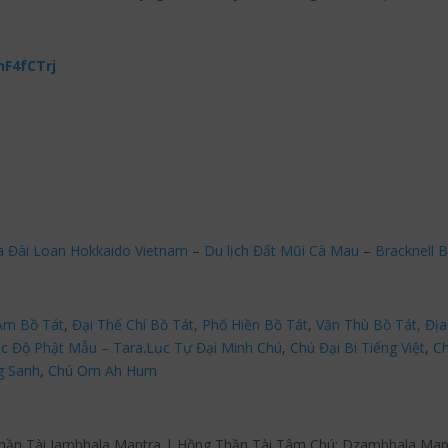
nF4fCTrj
a Đài Loan Hokkaido Vietnam
–
Du lịch Đất Mũi Cà Mau
–
Bracknell B
Âm Bồ Tát
,
Đại Thế Chí Bồ Tát
,
Phổ Hiền Bồ Tát
,
Văn Thù Bồ Tát,
Địa
c Độ Phật Mẫu – Tara
.
Lục Tự Đại Minh Chú
,
Chú Đại Bi Tiếng Việt
,
Ch
g Sanh
,
Chú Om Ah Hum
hần Tài Jambhala Mantra | Hồng Thần Tài Tâm Chú: Dzambhala Ma