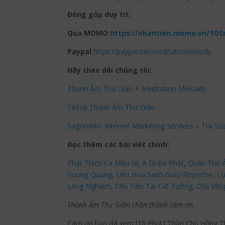
Đóng góp duy trì:
Qua MOMO
https://nhantien.momo.vn/1OS
Paypal
https://paypal.me/meditationmelody
Hãy theo dõi chúng tôi:
Thanh Âm Thư Giãn
+
Meditation Meloady
Tiktok Thanh Âm Thư Giãn
Sagomeko Internet Marketing Services
–
Trà Sữ
Đọc thêm các bài viết chính:
Phật Thích Ca Mâu Ni
,
A Di Đà Phật
,
Quán Thế 
Vương Quang
,
Liên Hoa Sanh Guru Rinpoche
,
Lụ
Lăng Nghiệm
,
Chú Tiêu Tai Cát Tường
,
Chú Vãn
Thanh Âm Thư Giãn chân thành cảm ơn.
Cám ơn bạn đã xem [10 Phút] Thần Chú Hồng T