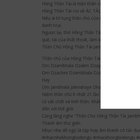
Hồng Thần Tài là hiện thân của Vajrasattva. Ngà
Hồng Thần Tài coi về ÁC TÀI, giúp tiêu trừ các k
Nếu ai trì tụng thần chú của ngài một cách chân 
danh toại.
Ngược lại, thờ Hồng Thần Tài để cầu tài lộc nhưng
quệ, tài của thất thoát, làm bao nhiêu hết bấy nh
Thần Chú Hồng Thần Tài Jambhala Mantra | Hồ
Thần chú của Hồng Thần Tài:
Om Dzambhala Dzalim Dzaya Nama Mumei E S
Om Dzachini Dzambhala Dzambhala Svaha.
Hay
Om Jambhala Jalendraye Dhanam Medehi Hrih D
Niệm thần chú ít nhất 21 lần hoặc 108 lần bất c
cả vật chất và tinh thần. Khẳng định mối liên h
đến với thế giới.
Cùng lắng nghe “Thần Chú Hồng Thần Tài Jamb
Thanh âm thư giãn
Nhạc nhẹ dễ ngủ là tập hợp âm thanh có tác dụn
#nhacnhekhongloidengu #nhackhongloidengu 