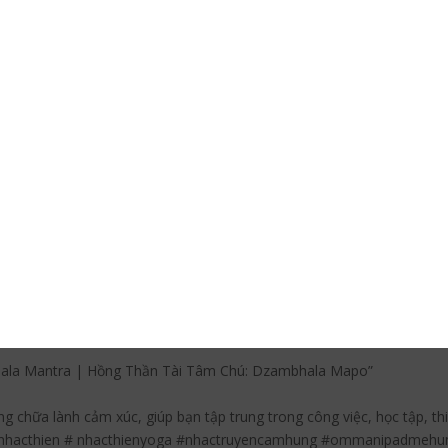
i có 2 mặt và bốn tay và cầm con chồn tài bảo trên tay trái. Tên tiế
ẻ thù về tài, giúp gia chủ tăng thêm trí huệ minh mẫn và sáng suốt.
thành, người đó sẽ được ngài bảo vệ và giúp tài lộc thăng tiến, tài 
 làm người gian ác, hãm hại người khác, sống chỉ biết lợi mình thì chắ
iêu.
ng Thần Tài Tâm Chú: Dzambhala Mapo trong video này
he E
akini Jambhala Sambhara Svaha
ứ khi nào có thể. Bạn trở nên giàu có hơn về nguồn lực bên trong, d
ệ của bạn với tất cả các dạng sống trong vũ trụ. Những mong muốn và
hala Mantra | Hồng Thần Tài Tâm Chú: Dzambhala Mapo”
g chữa lành cảm xúc, giúp bạn tập trung trong công việc, học tập, t
#nhacthien # nhacthienyoga #nhactruyencamhung #ommanipadmeh