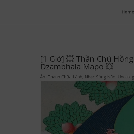
google.com, pub-6277401358830299, DIRECT, f08c47fec0942fa0
Hom
[1 Giờ] 💥 Thần Chú Hồn
Dzambhala Mapo 💥
Âm Thanh Chữa Lành
,
Nhạc Sóng Não
,
Uncateg