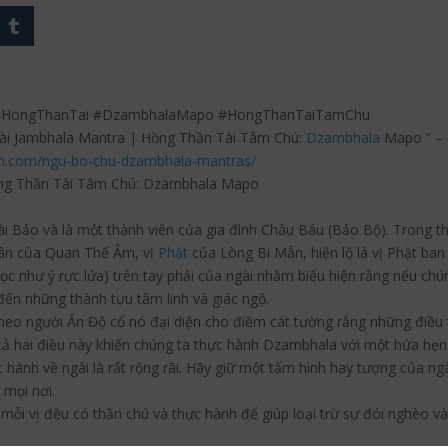
 #HongThanTai #DzambhalaMapo #HongThanTaiTamChu
i Jambhala Mantra | Hồng Thần Tài Tâm Chú:
Dzambhala
Mapo ” – 
an.com/ngu-bo-chu-dzambhala-mantras/
ồng Thần Tài Tâm Chú: Dzambhala Mapo
ài Bảo và là một thành viên của gia đình Châu Báu (Bảo Bộ). Trong t
hân của Quan Thế Âm, vị
Phật
của Lòng Bi Mẫn, hiện lộ là vị Phật ban 
c như ý rực lửa) trên tay phải của ngài nhằm biểu hiện rằng nếu chú
 đến những thành tựu tâm linh và giác ngộ.
theo người Ấn Độ cổ nó đại diện cho điềm cát tường rằng những điều 
 hai điều này khiến chúng ta thực hành Dzambhala với một hứa hẹn v
 hành về ngài là rất rộng rãi. Hãy giữ một tấm hình hay tượng của n
 mọi nơi.
ỗi vị đều có thần chú và thực hành để giúp loại trừ sự đói nghèo và t