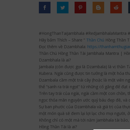
#HongThanTaiJambhala #RedJambhalaMantra
Hãy bấm Thích – Share “
Thần Chú
Hồng Thần Tà
Đọc thêm về Dzambhala:
https://thanhamthugi
Thần Chú Hồng Thần Tài Jambhala Mantra | H
Dzambhala là ai?
Jambala (còn được gọi là Dzambala) là vị thần T
Kubera. Ngài cũng được tin tưởng là một hóa t
Dzambala cầm một trái cây (hoặc là một viên ngọ
thể “sanh ra trái ngọt” từ những cố gắng để đạt
Trên tay trái của ngài, ngài cầm một con chồn, 
ngọc thỏa mãn nguyện ước quý báu đẹp đẽ, và cả
Sự ban phước của Dzambhala và giá trị của thực
một món quà sẽ đem lại lợi lạc cho mọi người, ở
Không chỉ có một mà tới năm Jambhala tài bảo, m
Hồng Thần Tài là ai?