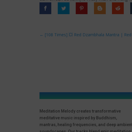
←
[108 Times] 💥 Red Dzambhala Mantra | Red
Meditation Melody creates transformative
meditative music inspired by Buddhism,
mantras, healing frequencies, and deep ambien
soundscapes. Our tracks blend epic meditation,