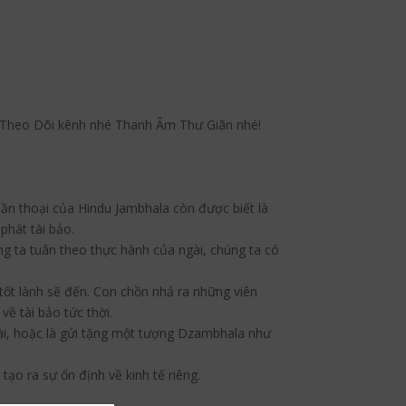
Theo Dõi kênh nhé Thanh Âm Thư Giãn nhé!
hần thoại của Hindu Jambhala còn được biết là
phát tài bảo.
ng ta tuân theo thực hành của ngài, chúng ta có
tốt lành sẽ đến. Con chồn nhả ra những viên
ề tài bảo tức thời.
gài, hoặc là gửi tặng một tượng Dzambhala như
ạo ra sự ổn định về kinh tế riêng.