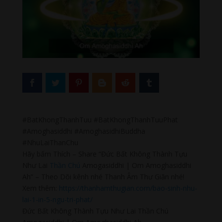
#BatKhongThanhTuu #BatKhongThanhTuuPhat
#Amoghasiddhi #AmoghasidhiBuddha
#NhuLaiThanChu
Hãy bấm Thích – Share “Đức Bất Không Thành Tựu
Như Lai
Thần Chú
Amogasiddhi | Om Amoghasiddhi
Ah” – Theo Dõi kênh nhé Thanh Âm Thư Giãn nhé!
Xem thêm:
https://thanhamthugian.com/bao-sinh-nhu-
lai-1-in-5-ngu-tri-phat/
Đức Bất Không Thành Tựu Như Lai Thần Chú