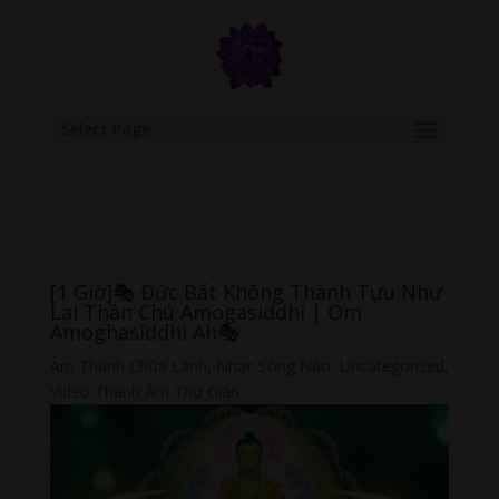
google.com, pub-6277401358830299, DIRECT, f08c47fec0942fa0
Select Page
[1 Giờ]🎭 Đức Bất Không Thành Tựu Như
Lai Thần Chú Amogasiddhi | Om
Amoghasiddhi Ah🎭
Âm Thanh Chữa Lành
,
Nhạc Sóng Não
,
Uncategorized
,
Video Thanh Âm Thư Giãn