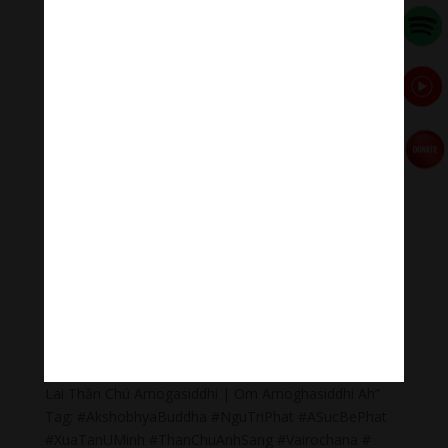
Loan Hokkaido Vietnam
–
Du lịch Đất Mũi Cà Mau
–
Bracknell Berks Funeral celebrant
Đọc thêm các bài viết chính:
Phật Thích Ca Mâu Ni
,
A Di Đà Phật
,
Quán Thế Âm Bồ
Tát
,
Đại Thế Chí Bồ Tát
,
Phổ Hiền Bồ Tát
,
Văn Thù Bồ
Tát,
Địa Tạng Vương Bồ Tát
,
Phật Dược Sư Lưu Ly
Vương Quang
,
Liên Hoa Sanh Guru Rinpoche
,
Lục Độ
Phật Mẫu – Tara
.
Lục Tự Đại Minh Chú
,
Chú Đại Bi
Tiếng Việt
,
Chú Đại Bi tiếng Hoa
,
Chú Đại Bi tiếng Phạn
,
Chú Lăng Nghiệm
,
Chú Tiêu Tai Cát Tường
,
Chú Vãng
Sanh
,
Chú Om Ah Hum
Thanh Âm Thư Giãn chân thành cảm ơn.
Team Thanh âm thư giãn – Chân thành cảm ơn!
Cám ơn bạn đã xem “Đức Bất Không Thành Tựu Như
Lai Thần Chú Amogasiddhi | Om Amoghasiddhi Ah”
Tag: #AkshobhyaBuddha #NguTriPhat #ASucBePhat
#XuaTanUMinh #ThanChuAnhSang #Vairochana #