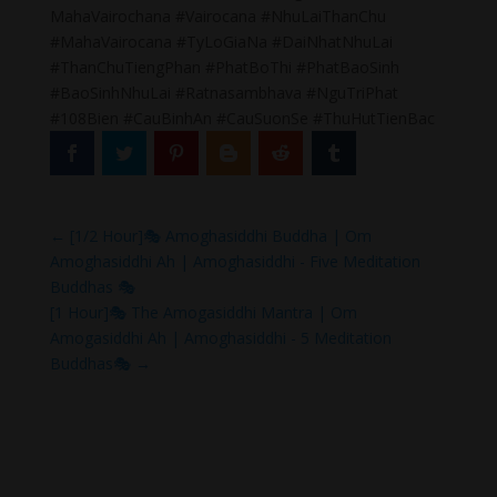
MahaVairochana #Vairocana #NhuLaiThanChu
#MahaVairocana #TyLoGiaNa #DaiNhatNhuLai
#ThanChuTiengPhan #PhatBoThi #PhatBaoSinh
#BaoSinhNhuLai #Ratnasambhava #NguTriPhat
#108Bien #CauBinhAn #CauSuonSe #ThuHutTienBac
←
[1/2 Hour]🎭 Amoghasiddhi Buddha | Om
Amoghasiddhi Ah | Amoghasiddhi - Five Meditation
Buddhas 🎭
[1 Hour]🎭 The Amogasiddhi Mantra | Om
Amogasiddhi Ah | Amoghasiddhi - 5 Meditation
Buddhas🎭
→