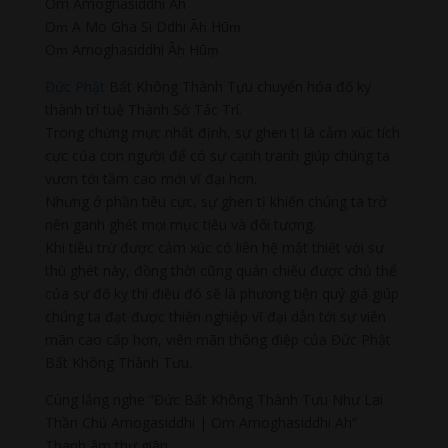
Om Amoghasiddhi Ah
Oṃ A Mo Gha Si Ddhi Āḥ Hūṃ
Oṃ Amoghasiddhi Āḥ Hūṃ
Đức Phật
Bất Không Thành Tựu chuyển hóa đố kỵ
thành trí tuệ Thành Sở Tác Trí.
Trong chừng mực nhất định, sự ghen tị là cảm xúc tích
cực của con người để có sự cạnh tranh giúp chúng ta
vươn tới tầm cao mới vĩ đại hơn.
Nhưng ở phần tiêu cực, sự ghen tị khiến chúng ta trở
nên ganh ghét mọi mục tiêu và đối tượng.
Khi tiêu trừ được cảm xúc có liên hệ mật thiết với sự
thù ghét này, đồng thời cũng quán chiếu được chủ thể
của sự đố kỵ thì điều đó sẽ là phương tiện quý giá giúp
chúng ta đạt được thiện nghiệp vĩ đại dẫn tới sự viên
mãn cao cấp hơn, viên mãn thông điệp của Đức Phật
Bất Không Thành Tựu.
Cùng lắng nghe “Đức Bất Không Thành Tựu Như Lai
Thần Chú Amogasiddhi | Om Amoghasiddhi Ah”
Thanh âm thư giãn