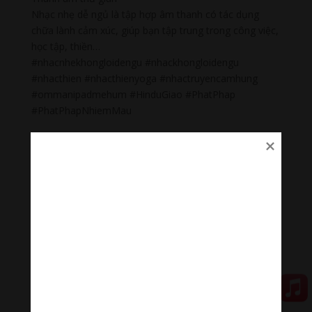
Nhạc nhẹ dễ ngủ là tập hợp âm thanh có tác dụng
chữa lành cảm xúc, giúp bạn tập trung trong công việc,
học tập, thiền…
#nhacnhekhongloidengu #nhackhongloidengu
#nhacthien #nhacthienyoga #nhactruyencamhung
#ommanipadmehum #HinduGiao #PhatPhap
#PhatPhapNhiemMau
Đóng góp duy trì:
Qua MOMO
https://nhantien.momo.vn/1OSnF4fCTrj
Paypal
https://paypal.me/meditationmelody
Hãy theo dõi chúng tôi:
Thanh Âm Thư Giãn
+
Meditation Meloady
Tiktok Thanh Âm Thư Giãn
Sagomeko Internet Marketing Services
–
Trà Sữa Đài