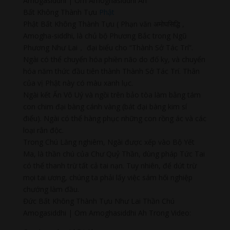
Amogasiddhi | Om Amoghasiddhi Ah
Bất Không Thành Tựu
Phật
Phật Bất Không Thành Tựu ( Phạn văn अमोघसिद्धि ,
Amogha-siddhi, là chủ bộ Phương Bắc trong Ngũ
Phương Như Lai， đại biểu cho “Thành Sở Tác Trí”.
Ngài có thể chuyển hóa phiền não do đố kỵ, và chuyển
hóa năm thức đầu tiên thành Thành Sở Tác Trí. Thân
của vị Phật này có màu xanh lục.
Ngài kết Ấn Vô Uý và ngồi trên bảo tòa làm bằng tám
con chim đại bàng cánh vàng (bát đại bàng kim sí
điểu). Ngài có thể hàng phục những con rồng ác và các
loại rắn độc.
Trong Chú Lăng nghiêm, Ngài được xếp vào Bộ Yết
Ma, là thần chú của Chư Quỷ Thần, dùng pháp Tức Tai
có thể thanh trừ tất cả tai nạn. Tuy nhiên, để dứt trừ
mọi tai ương, chúng ta phải lấy việc sám hối nghiệp
chướng làm đầu.
Đức Bất Không Thành Tựu Như Lai Thần Chú
Amogasiddhi | Om Amoghasiddhi Ah Trong Video: