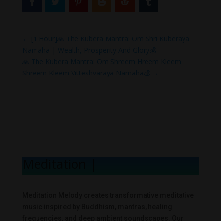
←
[1 Hour]🙏 The Kubera Mantra: Om Shri Kuberaya
Namaha | Wealth, Prosperity And Glory💰
🙏 The Kubera Mantra: Om Shreem Hreem Kleem
Shreem Kleem Vitteshvaraya Namaha💰
→
Meditation Mel
|
Meditation Melody creates transformative meditative
music inspired by Buddhism, mantras, healing
frequencies, and deep ambient soundscapes. Our