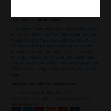
Mau
–
Bracknell Berks Funeral celebrant
–
Try A
Place – SEO My Business
Đọc thêm các bài viết chính:
Phật Thích Ca Mâu Ni
,
A Di Đà Phật
,
Quán Thế Âm
Bồ Tát
,
Đại Thế Chí Bồ Tát
,
Phổ Hiền Bồ Tát
,
Văn
Thù Bồ Tát,
Địa Tạng Vương Bồ Tát
,
Phật Dược
Sư Lưu Ly Vương Quang
,
Liên Hoa Sanh Guru
Rinpoche
,
Lục Độ Phật Mẫu – Tara
.
Lục Tự Đại
Minh Chú
,
Chú Đại Bi Tiếng Việt
,
Chú Đại Bi tiếng
Hoa
,
Chú Đại Bi tiếng Phạn
,
Chú Lăng Nghiệm
,
Chú
Tiêu Tai Cát Tường
,
Chú Vãng Sanh
,
Chú Om Ah
Hum
Thanh Âm Thư Giãn chân thành cảm ơn.
Cám ơn bạn đã xem Thần Chú Câu Tỳ La Kubera
Mantra: Om Shreem Hreem Kleem Shreem Kleem
Vitteshvaraya Namaha