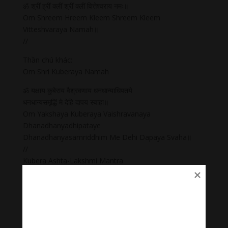
ॐ श्रीं ह्रीं क्लीं श्रीं क्लीं वित्तेश्वराय नमः॥
Om Shreem Hreem Kleem Shreem Kleem
Vitteshvaraya Namah॥
//
Thần chú khác:
Om Shri Kuberaya Namah
ॐ यक्षाय कुबेराय वैश्रवणाय धनधान्याधिपतये
धनधान्यसमृद्धिं मे देहि दापय स्वाहा॥
Om Yakshaya Kuberaya Vaishravanaya
Dhanadhanyadhipataye
Dhanadhanyasamriddhim Me Dehi Dapaya Svaha॥
//
Kubera Ashta-Lakshmi Mantra
ॐ ह्रीं श्रीं क्रीं श्रीं कुबेराय अष्ट-लक्ष्मी मम गृहे धनं पुरय पुरय नमः॥
Om Hreem Shreem Kreem Shreem Kuberaya Ashta-
Lakshmi
Mama Grihe Dhanam Puraya Puraya Namah॥