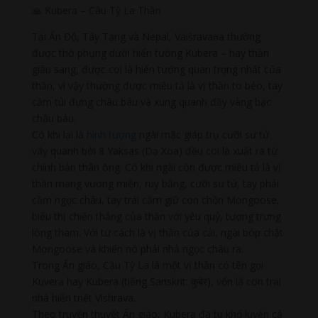
🙏 Kubera – Câu Tỳ La Thần
Tại Ấn Độ, Tây Tạng và Nepal, Vaiśravaṇa thường
được thờ phụng dưới hiển tướng Kubera – hay thần
giàu sang, được coi là hiển tướng quan trọng nhất của
thần, vì vậy thường được miêu tả là vị thần to béo, tay
cầm túi đựng châu báu và xung quanh đầy vàng bạc
châu báu.
Có khi lại là
hình tượng
ngài mặc giáp trụ cưỡi sư tử
vây quanh bởi 8 Yaksas (Dạ Xoa) đều coi là xuất ra từ
chính bản thân ông. Có khi ngài còn được miêu tả là vị
thần mang vương miện, ruy băng, cưỡi sư tử, tay phải
cầm ngọc châu, tay trái cầm giữ con chồn Mongoose,
biểu thị chiến thắng của thần với yêu quỷ, tượng trưng
lòng tham. Với tư cách là vị thần của cải, ngài bóp chặt
Mongoose và khiến nó phải nhả ngọc châu ra.
Trong Ấn giáo, Cầu Tỳ La là một vị thần có tên gọi
Kuvera hay Kubera (tiếng Sanskrit: कुबेर), vốn là con trai
nhà hiền triết Vishrava.
Theo truyền thuyết Ấn giáo, Kubera đã tu khổ luyện cả