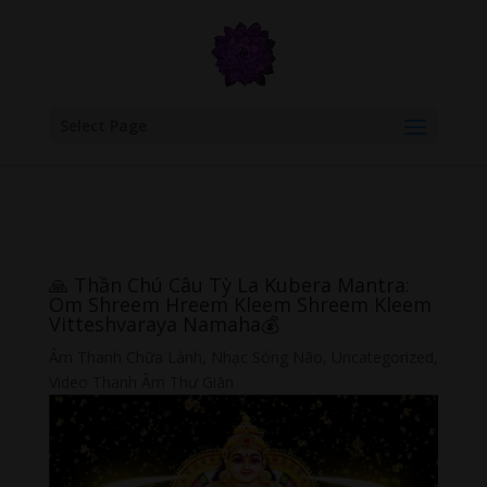
google.com, pub-6277401358830299, DIRECT, f08c47fec0942fa0
Select Page
🙏 Thần Chú Câu Tỳ La Kubera Mantra:
Om Shreem Hreem Kleem Shreem Kleem
Vitteshvaraya Namaha💰
Âm Thanh Chữa Lành
,
Nhạc Sóng Não
,
Uncategorized
,
Video Thanh Âm Thư Giãn