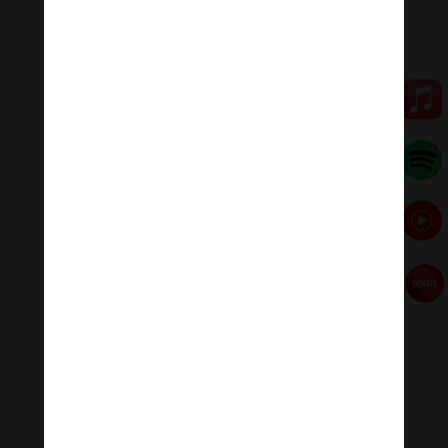
💥 Cùng lắng nghe “ Thần Chú Câu Tỳ La Kubera
Mantra: Om Shreem Hreem Kleem Shreem Kleem
Vitteshvaraya Namaha ”
🌟🌀Thanh âm thư giãn
Nhạc nhẹ dễ ngủ là tập hợp âm thanh có tác dụng
chữa lành cảm xúc, giúp bạn tập trung trong công việc,
học tập, thiền…
Đóng góp duy trì:
Đóng góp qua MOMO
Donate via Paypal
Hãy theo dõi chúng tôi:
Thanh Âm Thư Giãn
+
Meditation Meloady
Tiktok Thanh Âm Thư Giãn
Sagomeko Internet Marketing Services
–
Trà Sữa
Đài Loan Hokkaido Vietnam
–
Du lịch Đất Mũi Cà