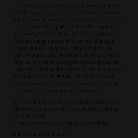
ngàn năm và vì vậy vị thần sáng tạo Brahma ban cho
sự bất tử, giàu sang và trông coi kho tàng của Trái Đất.
Khi được du nhập vào
Phật giáo
Ấn Độ, Vaiśravaṇa trở
thành một vị Hộ thế (phiên âm Sanskrit: lokapāla), trấn
giữ phương Bắc của cõi trời thứ nhất trong Dục giới,
chế phục chúng ma, bảo hộ tài sản của nhân gian.
Trong tiếng Tây Tạng, Vaiśravaṇa được phiên âm
thành rnam.thos.sras (Namthöse), có thể xuất hiện
cùng lúc với 8 Yaksa, được gọi là hiển tướng của ngài.
Tám hiển tướng này quan trọng nhất vẫn là Kubera da
sẫm Phương Bắc và Jambala màu trắng ở Phương
Đông. Chính vì vậy, thường thì ngài được thờ ở cả ba
hiện thân: Vaisharavana, Kubera và Jambala.
🌿 “Thần Chú Câu Tỳ La Kubera Mantra: Om Shreem
Hreem Kleem Shreem Kleem Vitteshvaraya Namaha”
trong video này
Video chỉ mang tính chất chia sẻ và tham khảo.
Kubera Dhana Prapti Mantra