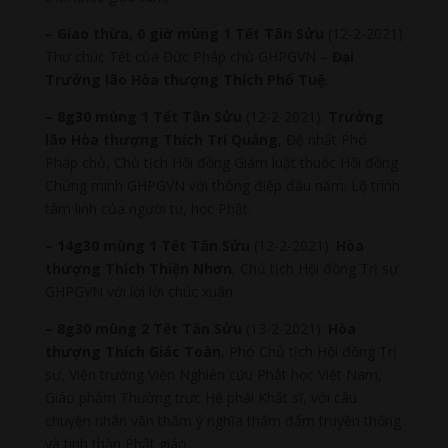
– Giao thừa, 0 giờ mùng 1 Tết
Tân Sửu
(12-2-2021)
Thư chúc Tết của Đức Pháp chủ GHPGVN –
Đ
ại
Trưởng lão Hòa thượng Thích Phổ Tuệ
.
– 8g30 mùng 1 Tết Tân Sửu
(12-2-2021):
Trưởng
lão Hòa thượng Thích Trí Quảng
, Đệ nhất Phó
Pháp chủ, Chủ tịch Hội đồng Giám luật thuộc Hội đồng
Chứng minh GHPGVN với thông điệp đầu năm: Lộ trình
tâm linh của người tu, học Phật.
– 14g30 mùng 1 Tết Tân Sửu
(12-2-2021):
Hòa
thượng Thích Thiện Nhơn
, Chủ tịch Hội đồng Trị sự
GHPGVN với lời lời chúc xuân.
– 8g30 mùng 2 Tết Tân Sửu
(13-2-2021):
Hòa
thượng Thích Giác Toàn
, Phó Chủ tịch Hội đồng Trị
sự, Viện trưởng Viện Nghiên cứu Phật học Việt Nam,
Giáo phẩm Thường trực Hệ phái Khất sĩ, với câu
chuyện nhân văn thấm ý nghĩa thấm đẩm truyền thống
và tinh thần Phật giáo.