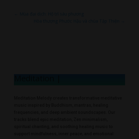
←
Mùa đại dịch: Hộ trì sáu phương
Hòa thượng Phước Hậu và chùa Tập Thiện
→
Meditation Me
|
Meditation Melody creates transformative meditative
music inspired by Buddhism, mantras, healing
frequencies, and deep ambient soundscapes. Our
tracks blend epic meditation, Zen minimalism,
spiritual chanting, and soothing healing music to
support mindfulness, inner peace, and emotional