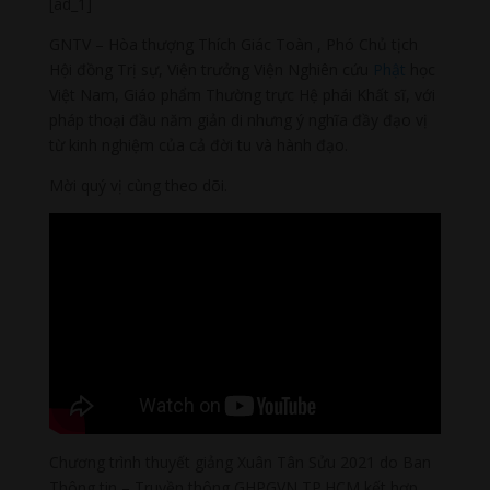
[ad_1]
GNTV – Hòa thượng Thích Giác Toàn , Phó Chủ tịch
Hội đồng Trị sự, Viện trưởng Viện Nghiên cứu
Phật
học
Việt Nam, Giáo phẩm Thường trực Hệ phái Khất sĩ, với
pháp thoại đầu năm giản di nhưng ý nghĩa đầy đạo vị
từ kinh nghiệm của cả đời tu và hành đạo.
Mời quý vị cùng theo dõi.
Chương trình thuyết giảng Xuân Tân Sửu 2021 do Ban
Thông tin – Truyền thông GHPGVN TP.HCM kết hợp