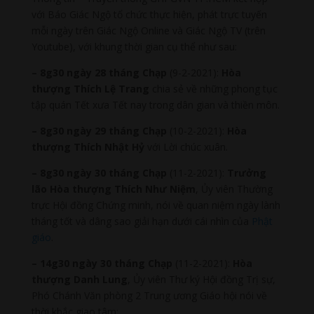
với Báo Giác Ngộ tổ chức thực hiện, phát trực tuyến
mỗi ngày trên Giác Ngộ Online và Giác Ngộ TV (trên
Youtube), với khung thời gian cụ thể như sau:
– 8g30 ngày 28 tháng Chạp
(9-2-2021):
Hòa
thượng Thích Lệ Trang
chia sẻ về những phong tục
tập quán Tết xưa Tết nay trong dân gian và thiền môn.
– 8g30 ngày 29 tháng Chạp
(10-2-2021):
Hòa
thượng Thích Nhật Hỷ
với Lời chúc xuân.
– 8g30 ngày 30 tháng Chạp
(11-2-2021):
Trưởng
lão Hòa thượng Thích Như Niệm
, Ủy viên Thường
trực Hội đồng Chứng minh, nói về quan niệm ngày lành
tháng tốt và dâng sao giải hạn dưới cái nhìn của
Phật
giáo
.
– 14g30 ngày 30 tháng Chạp
(11-2-2021):
Hòa
thượng Danh Lung
, Ủy viên Thư ký Hội đồng Trị sự,
Phó Chánh Văn phòng 2 Trung ương Giáo hội nói về
thời khắc giao tâm;