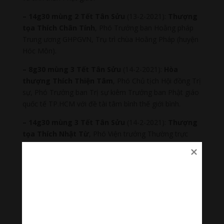
– 14g30 mùng 2 Tết Tân Sửu
(13-2-2021):
Thượng
tọa Thích Chân Tính
, Phó Trưởng ban Hoằng pháp
Trung ương GHPGVN, Trụ trì chùa Hoằng Pháp (huyện
Hóc Môn).
– 8g30 mùng 3 Tết Tân Sửu
(14-2-2021):
Hòa
thượng Thích Thiện Tâm
, Phó Chủ tịch Hội đồng Trị
sự, Phó Trưởng ban Trị sự kiêm Trưởng ban Phật giáo
quốc tế TP.HCM với đề tài tâm bình thế giới bình.
– 14g30 mùng 3 Tết Tân Sửu
(14-2-2021):
Thượng
tọa Thích Nhật Từ
, Phó Viện trưởng Thường trực
Học viện Phật giáo VN tại TP.HCM , Trụ trì chùa Giác
Ngộ (quận 10), nói về dâng hoa, đi chùa ngày xuân.
– 8g30 mùng 4 Tết Tân Sửu
(15-2-2021):
Thượng
tọa Thích Trí Chơn
, Phó Trưởng ban Văn hóa Trung
ương GHPGVN, Trưởng ban Văn hóa Phật giáo
TP.HCM, Trụ trì tu viện Khánh An (quận 12) chia sẻ về
việc thiết lập lối sống mới trên nền tảng cũ.