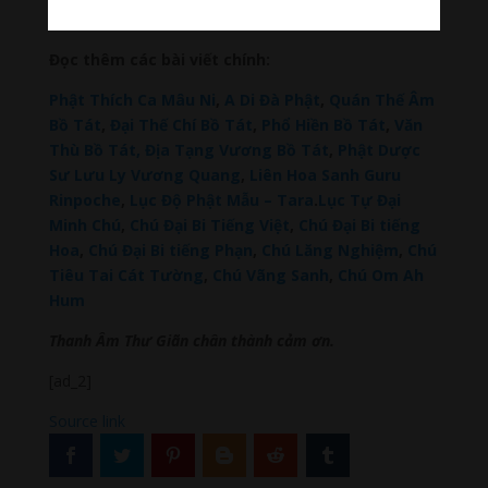
Place – SEO My Business
Đọc thêm các bài viết chính:
Phật Thích Ca Mâu Ni
,
A Di Đà Phật
,
Quán Thế Âm
Bồ Tát
,
Đại Thế Chí Bồ Tát
,
Phổ Hiền Bồ Tát
,
Văn
Thù Bồ Tát,
Địa Tạng Vương Bồ Tát
,
Phật Dược
Sư Lưu Ly Vương Quang
,
Liên Hoa Sanh Guru
Rinpoche
,
Lục Độ Phật Mẫu – Tara
.
Lục Tự Đại
Minh Chú
,
Chú Đại Bi Tiếng Việt
,
Chú Đại Bi tiếng
Hoa
,
Chú Đại Bi tiếng Phạn
,
Chú Lăng Nghiệm
,
Chú
Tiêu Tai Cát Tường
,
Chú Vãng Sanh
,
Chú Om Ah
Hum
Thanh Âm Thư Giãn chân thành cảm ơn.
[ad_2]
Source link