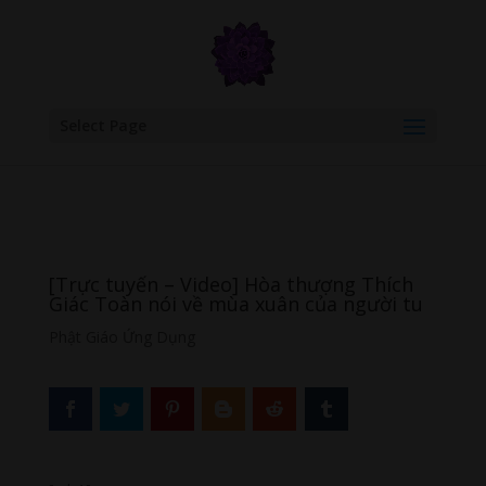
google.com, pub-6277401358830299, DIRECT, f08c47fec0942fa0
Select Page
[Trực tuyến – Video] Hòa thượng Thích
Giác Toàn nói về mùa xuân của người tu
Phật Giáo Ứng Dụng