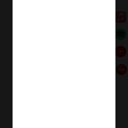
– 8g30 mùng 5 Tết Tân Sửu
(16-2-2021):
Thượng
tọa Thích Phước Tiến
, Phó Trưởng ban Hoằng pháp
TP.HCM, Trụ trì tu viện Tường Vân (huyện Bình Chánh)
với chủ đề mùa xuân niềm tin và hy vọng.
Giác Ngộ TV
Đóng góp duy trì:
Đóng góp qua MOMO
Donate via Paypal
Hãy theo dõi chúng tôi:
Thanh Âm Thư Giãn
+
Meditation Meloady
Tiktok Thanh Âm Thư Giãn
Sagomeko Internet Marketing Services
–
Trà Sữa
Đài Loan Hokkaido Vietnam
–
Du lịch Đất Mũi Cà
Mau
–
Bracknell Berks Funeral celebrant
–
Try A