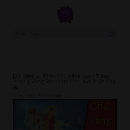
google.com, pub-6277401358830299, DIRECT, f08c47fec0942fa0
Select Page
[21 biến] 🙏 Thần Chú Vãng Sanh Tiếng
Phạn | Vãng Sanh Cực Lạc | Lời Phật Dạy
🙏
Video Thanh Âm Thư Giãn