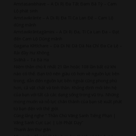
Amṛtasaṃbhave – A Di Rị Ða Tất Ðam Bà Tỳ – Cam
Lộ phát sinh
Amṛtavikrānte – A Di Rị Ða Tì Ca Lan Ðế – Cam Lộ
dũng mãnh
Amṛtavikrāntagāmini – A Di Rị Ða, Tì Ca Lan Ða – Đạt
đến Cam Lộ Dũng mãnh
Gagana Kīrtīchare – Dà Di Nị Dà Dà Na Chỉ Ða Ca Lệ –
Rải đầy Hư Không
Svāhā – Ta Bà Ha
Niệm thần chú ít nhất 21 lần hoặc 108 lần bất cứ khi
nào có thể. Bạn trở nên giàu có hơn về nguồn lực bên
trong, dẫn đến nguồn lực bên ngoài cũng phong phú
hơn, cả vật chất và tinh thần. Khẳng định mối liên hệ
của bạn với tất cả các dạng sống trong vũ trụ. Những
mong muốn và nỗ lực chân thành của bạn sẽ xuất phát
từ bạn đến với thế giới.
Cùng lắng nghe “ Thần Chú Vãng Sanh Tiếng Phạn |
Vãng Sanh Cực Lạc | Lời Phật Dạy”
Thanh âm thư giãn