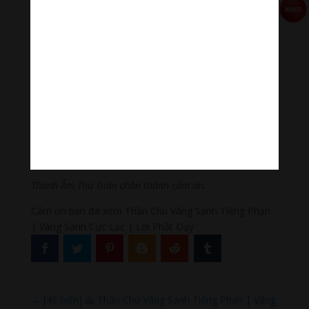
Đọc thêm các bài viết chính:
Phật Thích Ca Mâu Ni
,
A Di Đà Phật
,
Quán Thế Âm Bồ
Tát
,
Đại Thế Chí Bồ Tát
,
Phổ Hiền Bồ Tát
,
Văn Thù Bồ
Tát,
Địa Tạng Vương Bồ Tát
,
Phật Dược Sư Lưu Ly
Vương Quang
,
Liên Hoa Sanh Guru Rinpoche
,
Lục Độ
Phật Mẫu – Tara
.
Lục Tự Đại Minh Chú
,
Chú Đại Bi
Tiếng Việt
,
Chú Đại Bi tiếng Hoa
,
Chú Đại Bi tiếng Phạn
,
Chú Lăng Nghiệm
,
Chú Tiêu Tai Cát Tường
,
Chú Vãng
Sanh
,
Chú Om Ah Hum
Thanh Âm Thư Giãn chân thành cảm ơn.
Cám ơn bạn đã xem Thần Chú Vãng Sanh Tiếng Phạn
| Vãng Sanh Cực Lạc | Lời Phật Dạy
←
[49 biến] 🙏 Thần Chú Vãng Sanh Tiếng Phạn | Vãng