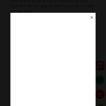
Nhạc nhẹ dễ ngủ là tập hợp âm thanh có tác dụng
chữa lành cảm xúc, giúp bạn tập trung trong công việc,
học tập, thiền…
#nhacnhekhongloidengu #nhackhongloidengu
#nhacthien # nhacthienyoga #nhactruyencamhung
#ommanipadmehum
Đóng góp duy trì:
Qua MOMO
https://nhantien.momo.vn/1OSnF4fCTrj
Paypal
https://paypal.me/meditationmelody
Hãy theo dõi chúng tôi:
Thanh Âm Thư Giãn
+
Meditation Meloady
Tiktok Thanh Âm Thư Giãn
Sagomeko Internet Marketing Services
–
Trà Sữa Đài
Loan Hokkaido Vietnam
–
Du lịch Đất Mũi Cà Mau
–
Bracknell Berks Funeral celebrant