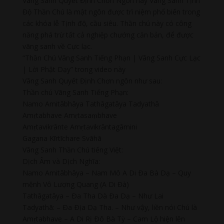
Vãng Sanh Quyết Định Chơn Ngôn hay Vãng Sanh Tịnh
Độ Thần Chú là mật ngôn được trì niệm phổ biến trong
các khóa lễ Tịnh độ, cầu siêu. Thần chú này có công
năng phá trừ tất cả nghiệp chướng căn bản, để được
vãng sanh về Cực lạc.
“Thần Chú Vãng Sanh Tiếng Phạn | Vãng Sanh Cực Lạc
| Lời Phật Dạy” trong video này
Vãng Sanh Quyết Định Chơn ngôn như sau:
Thần chú Vãng Sanh Tiếng Phạn:
Namo Amitābhāya Tathāgatāya Tadyathā
Amṛtabhave Amṛtasaṃbhave
Amṛtavikrānte Amṛtavikrāntagāmini
Gagana Kīrtīchare Svāhā
Vãng Sanh Thần Chú tiếng Việt:
Dịch Âm và Dịch Nghĩa:
Namo Amitābhāya – Nam Mô A Di Ða Bà Dạ – Quy
mệnh Vô Lượng Quang (A Di Đà)
Tathāgatāya – Ða Tha Dà Ða Dạ – Như Lai
Tadyathā: – Ða Ðịa Dạ Tha. – Như vậy, liền nói Chú là
Amṛtabhave – A Di Rị Ðô Bà Tỳ – Cam Lộ hiện lên