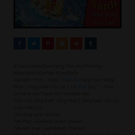
#ThanChuVangSanhTieng Phan #LoiPhatDay
#NamMoADiDaPhat #DucADiDa
Hãy bấm Thích – Share “
Thần Chú
Vãng Sanh Tiếng
Phạn | Vãng Sanh Cực Lạc | Lời
Phật
Dạy ” – Theo
Dõi kênh nhé Thanh Âm Thư Giãn nhé!
Thần Chú Vãng Sanh Tiếng Phạn | Vãng Sanh Cực Lạc
| Lời Phật Dạy
Chú Vãng Sanh Tinh Độ
Tên Phạn: Sukhāvatī-vyūha Dhāraṇī
Tên Anh: Pure Land Rebirth Dhāraṇī