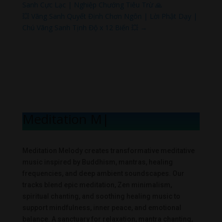
Sanh Cực Lạc | Nghiệp Chướng Tiêu Trừ 🙏
💥 Vãng Sanh Quyết Định Chơn Ngôn | Lời Phật Dạy |
Chú Vãng Sanh Tịnh Độ x 12 Biến 💥
→
Meditation Mel
|
Meditation Melody creates transformative meditative
music inspired by Buddhism, mantras, healing
frequencies, and deep ambient soundscapes. Our
tracks blend epic meditation, Zen minimalism,
spiritual chanting, and soothing healing music to
support mindfulness, inner peace, and emotional
balance. A sanctuary for relaxation, mantra chanting,