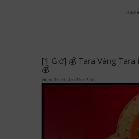
google.com, pub-6277401358830299, DIRECT, f08c47fec0942fa0
Hom
[1 Giờ] 💰 Tara Vàng Tar
💰
Video Thanh Âm Thư Giãn