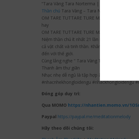
“Tara Vàng Tara Norterma | Thu Hút Giàu Có Th
Thần chú
Tara Vàng – Tara NORTERMA
OM TARE TUTTARE TURE MAMA BASU PUSHT
hay
OM TARE TUTTARE TURE MAMA BASU PUSHT
Niệm thần chú ít nhất 21 lần hoặc 108 lần bất c
cả vật chất và tinh thần. Khẳng định mối liên h
đến với thế giới.
Cùng lắng nghe “ Tara Vàng Tara Norterma | Th
Thanh âm thư giãn
Nhạc nhẹ dễ ngủ là tập hợp âm thanh có tác dụn
#nhacnhekhongloidengu #nhackhongloidengu 
Đóng góp duy trì:
Qua MOMO
https://nhantien.momo.vn/1OS
Paypal
https://paypal.me/meditationmelody
Hãy theo dõi chúng tôi: