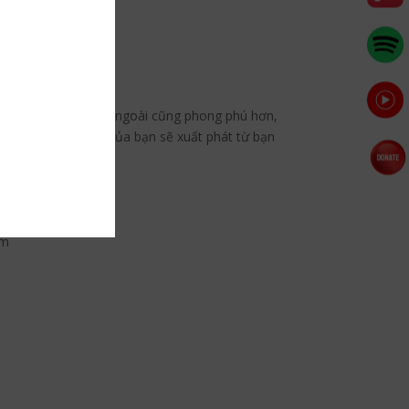
ẫn đến nguồn lực bên ngoài cũng phong phú hơn,
 nỗ lực chân thành của bạn sẽ xuất phát từ bạn
hiền…
um