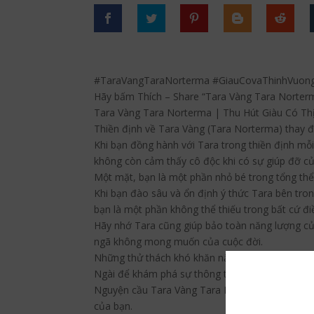
#TaraVangTaraNorterma #GiauCovaThinhVuong
Hãy bấm Thích – Share “Tara Vàng Tara Norter
Tara Vàng Tara Norterma | Thu Hút Giàu Có Th
Thiền định về Tara Vàng (Tara Norterma) thay đổ
Khi bạn đồng hành với Tara trong thiền định mỗi
không còn cảm thấy cô độc khi có sự giúp đỡ củ
Một mặt, bạn là một phần nhỏ bé trong tổng thể v
Khi bạn đào sâu và ổn định ý thức Tara bên tron
bạn là một phần không thể thiếu trong bất cứ đi
Hãy nhớ Tara cũng giúp bảo toàn năng lượng của
ngã không mong muốn của cuộc đời.
Những thử thách khó khăn nắm giữ chìa khóa để t
Ngài để khám phá sự thông thái. Các Tara thườn
Nguyện cầu Tara Vàng Tara Norterma biến những
của bạn.