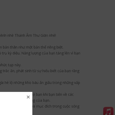
 kênh nhé Thanh Âm Thư Giãn nhé!
m bản thân như một bản thể riêng biệt.
 trụ kỳ diệu. Năng lượng của bạn tăng lên vì bạn
phức tạp này.
trắc ẩn, phát sinh từ sự hiểu biết của bạn rằng
ài hé lộ những kho báu ẩn giấu trong những vấp
c hành trình, hỗ trợ bạn khi bạn tiến về các
ề mục đích cuộc sống của bạn.
c khám phá ý nghĩa và mục đích trong cuộc sống