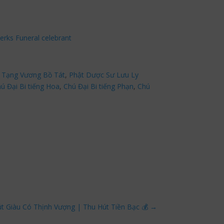
erks Funeral celebrant
 Tạng Vương Bồ Tát
,
Phật Dược Sư Lưu Ly
ú Đại Bi tiếng Hoa
,
Chú Đại Bi tiếng Phạn
,
Chú
út Giàu Có Thịnh Vượng | Thu Hút Tiền Bạc 💰
→