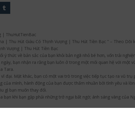
 | ThuHutTienBac
ma | Thu Hút Giàu Có Thịnh Vượng | Thu Hút Tiền Bạc ” – Theo Dõi
ịnh Vượng | Thu Hút Tiền Bạc
i ý thức về bản sắc của bạn khỏi bản ngã nhỏ bé hơn, vốn trải nghiệ
 ngày, bạn nhận ra rằng bạn luôn ở trong một mối quan hệ với một vũ
a Tara.
ĩ đại. Mặt khác, bạn có một vai trò trong việc tiếp tục tạo ra vũ trụ 
g của mình, hành động của bạn được thấm nhuần bởi tình yêu và lòng 
ều gì bạn muốn thay đổi.
 bạn khi bạn gặp phải những trở ngại bất ngờ; ánh sáng vàng của Ng
hức tỉnh. Tara giúp bạn tiếp cận vấn đề như một phần vốn có của cuộ
g đưa ra một lời cảnh tỉnh cho bạn một hướng đi mới, rõ ràng hơn v
 trăn trở của bạn thành tình yêu và tăng cường năng lượng cho việ