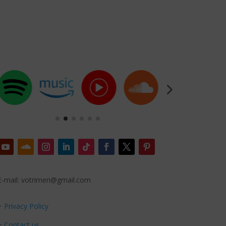
E-mail: votrimen@gmail.com
+
Privacy Policy
+
Contact us