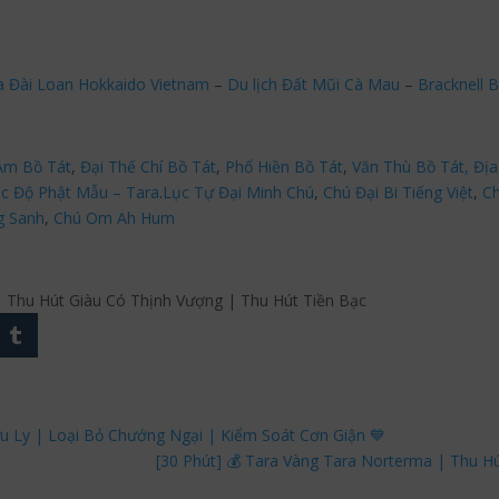
a Đài Loan Hokkaido Vietnam
–
Du lịch Đất Mũi Cà Mau
–
Bracknell B
Âm Bồ Tát
,
Đại Thế Chí Bồ Tát
,
Phổ Hiền Bồ Tát
,
Văn Thù Bồ Tát,
Địa
c Độ Phật Mẫu – Tara
.
Lục Tự Đại Minh Chú
,
Chú Đại Bi Tiếng Việt
,
Ch
g Sanh
,
Chú Om Ah Hum
 Thu Hút Giàu Có Thịnh Vượng | Thu Hút Tiền Bạc
ưu Ly | Loại Bỏ Chướng Ngại | Kiểm Soát Cơn Giận 💙
[30 Phút] 💰 Tara Vàng Tara Norterma | Thu H