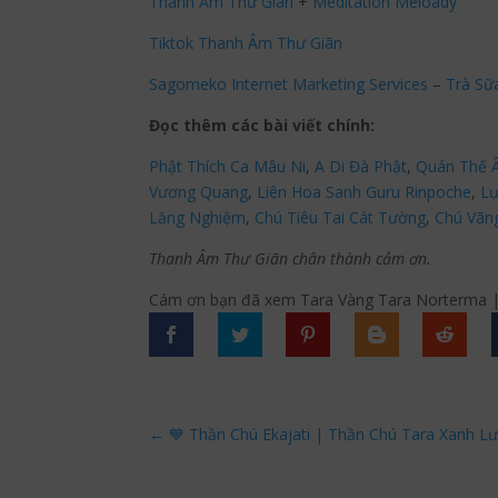
Thanh Âm Thư Giãn
+
Meditation Meloady
Tiktok Thanh Âm Thư Giãn
Sagomeko Internet Marketing Services
–
Trà Sữ
Đọc thêm các bài viết chính:
Phật Thích Ca Mâu Ni
,
A Di Đà Phật
,
Quán Thế 
Vương Quang
,
Liên Hoa Sanh Guru Rinpoche
,
Lụ
Lăng Nghiệm
,
Chú Tiêu Tai Cát Tường
,
Chú Vãn
Thanh Âm Thư Giãn chân thành cảm ơn.
Cám ơn bạn đã xem Tara Vàng Tara Norterma |
←
💙 Thần Chú Ekajati | Thần Chú Tara Xanh L