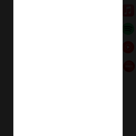
Đóng góp duy trì:
Qua MOMO
https://nhantien.momo.vn/1OSnF4fCTrj
Paypal
https://paypal.me/meditationmelody
Hãy theo dõi chúng tôi:
Thanh Âm Thư Giãn
+
Meditation Meloady
Tiktok Thanh Âm Thư Giãn
Sagomeko Internet Marketing Services
–
Trà Sữa Đài
Loan Hokkaido Vietnam
–
Du lịch Đất Mũi Cà Mau
–
Bracknell Berks Funeral celebrant
Đọc thêm các bài viết chính:
Phật Thích Ca Mâu Ni
,
A Di Đà Phật
,
Quán Thế Âm Bồ
Tát
,
Đại Thế Chí Bồ Tát
,
Phổ Hiền Bồ Tát
,
Văn Thù Bồ
Tát,
Địa Tạng Vương Bồ Tát
,
Phật Dược Sư Lưu Ly
Vương Quang
,
Liên Hoa Sanh Guru Rinpoche
,
Lục Độ