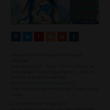
#DakiniViDai #YesheTsogyal #YesheTsogyal
#PhoiNgau
🙏🙏 Hãy bấm Thích – Share “
Thần Chú
Dakini Vĩ Đại
Yeshe Tsogyel | Yeshe Tsogyal Mantra ” – Theo Dõi
kênh nhé Thanh Âm Thư Giãn nhé!
Xem thêm:
https://thanhamthugian.com/
Thần Chú Dakini Vĩ Đại Yeshe Tsogyel | Yeshe Tsogyal
Mantra
🙏 Đức Dakini Yeshe Tsogyal Là Ai?
Đức Bà Yeshe Tsogyal (777 – 837 sau Công Nguyên)