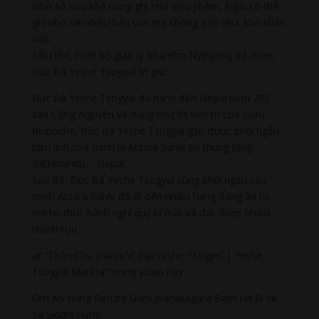
Nhờ sở hữu khả năng ghi nhớ siêu phàm, Ngài có thể
ghi nhớ rất nhiều bản văn mà không gặp chút khó khăn
nào.
Như thế, toàn bộ giáo lý Khandro Nyingthig đã được
Đức Bà Yeshe Tsogyal trì giữ.
Đức Bà Yeshe Tsogyal du hành đến Nepal năm 795
sau Công Nguyên và đúng như lời tiên tri của Guru
Rinpoche, Đức Bà Yeshe Tsogyal gặp được phối ngẫu
tâm linh của mình là Atsara Sahle tại thung lũng
Kathmandu – Nepal.
Sau đó, Đức Bà Yeshe Tsogyal cùng phối ngẫu của
mình Atsara Sahle đã đi đến nhiều hang động ẩn tu,
nơi họ thực hành nghi quỹ bí mật và đạt được nhiều
thành tựu.
🌿 “Thần Chú Dakini Vĩ Đại Yeshe Tsogyel | Yeshe
Tsogyal Mantra” trong video này
Om Ah Hung Benzra Guru Jnanasagara Bam Ha Ri Ni
Sa Siddhi Hung