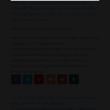
Phật Mẫu – Tara
.
Lục Tự Đại Minh Chú
,
Chú Đại Bi
Tiếng Việt
,
Chú Đại Bi tiếng Hoa
,
Chú Đại Bi tiếng Phạn
,
Chú Lăng Nghiệm
,
Chú Tiêu Tai Cát Tường
,
Chú Vãng
Sanh
,
Chú Om Ah Hum
Thanh Âm Thư Giãn chân thành cảm ơn.
🙏🙏 Cám ơn bạn đã xem Thần Chú Dakini Vĩ Đại Yeshe
Tsogyel | Yeshe Tsogyal Mantra
Tag: #AkshobhyaBuddha #NguTriPhat #ASucBePhat
#XuaTanUMinh #ThanChuAnhSang #Vairochana
#MahaVairochana #Vairocana #NhuLaiThanChu
#MahaVairocana #TyLoGiaNa #DaiNhatNhuLai
#ThanChuTiengPhan
←
[108 Times x 6]💥 Green Tara Mantra And Others |
Best Collection Of Tara Mantras💥
🧘‍♀️ The Wonderful Mantra Of The Dakini Queen Yeshe