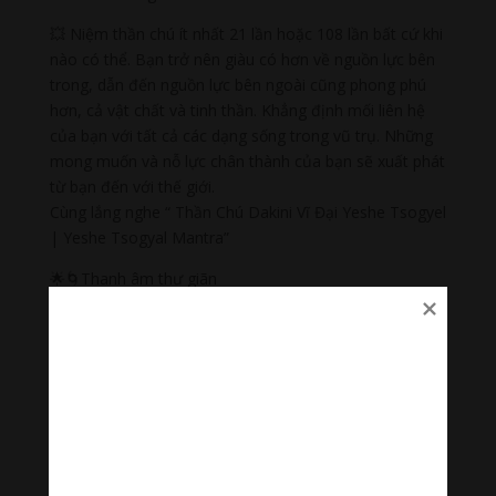
💥 Niệm thần chú ít nhất 21 lần hoặc 108 lần bất cứ khi
nào có thể. Bạn trở nên giàu có hơn về nguồn lực bên
trong, dẫn đến nguồn lực bên ngoài cũng phong phú
hơn, cả vật chất và tinh thần. Khẳng định mối liên hệ
của bạn với tất cả các dạng sống trong vũ trụ. Những
mong muốn và nỗ lực chân thành của bạn sẽ xuất phát
từ bạn đến với thế giới.
Cùng lắng nghe “ Thần Chú Dakini Vĩ Đại Yeshe Tsogyel
| Yeshe Tsogyal Mantra”
🌟🌀Thanh âm thư giãn
Nhạc nhẹ dễ ngủ là tập hợp âm thanh có tác dụng
chữa lành cảm xúc, giúp bạn tập trung trong công việc,
học tập, thiền…
#nhacnhekhongloidengu #nhackhongloidengu
#nhacthien #nhacthienyoga #nhactruyencamhung
#ommanipadmehum #HinduGiao #PhatPhap
#PhatPhapNhiemMau