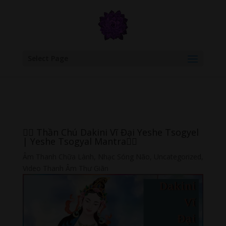
google.com, pub-6277401358830299, DIRECT, f08c47fec0942fa0
Select Page
🧘‍♀️ Thần Chú Dakini Vĩ Đại Yeshe Tsogyel
| Yeshe Tsogyal Mantra🧘‍♀️
Âm Thanh Chữa Lành
,
Nhạc Sóng Não
,
Uncategorized
,
Video Thanh Âm Thư Giãn