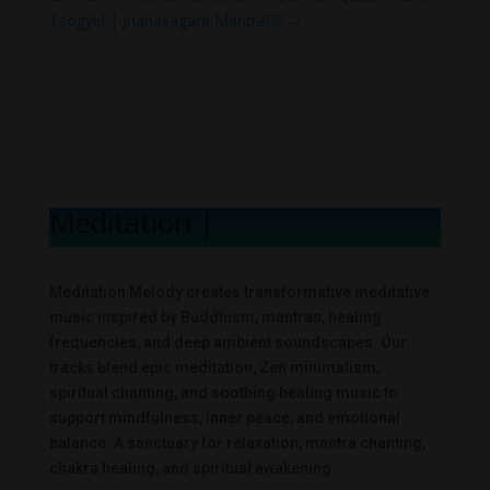
Tsogyel | Jnanasagara Mantra🧘‍♀️
→
Meditation Mel
|
Meditation Melody creates transformative meditative
music inspired by Buddhism, mantras, healing
frequencies, and deep ambient soundscapes. Our
tracks blend epic meditation, Zen minimalism,
spiritual chanting, and soothing healing music to
support mindfulness, inner peace, and emotional
balance. A sanctuary for relaxation, mantra chanting,
chakra healing, and spiritual awakening.