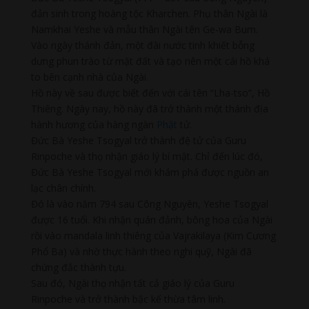
đản sinh trong hoàng tộc Kharchen. Phụ thân Ngài là
Namkhai Yeshe và mẫu thân Ngài tên Ge-wa Bum.
Vào ngày thánh đản, một đài nước tinh khiết bỗng
dưng phun trào từ mặt đất và tạo nên một cái hồ khá
to bên cạnh nhà của Ngài.
Hồ này về sau được biết đến với cái tên “Lha-tso”, Hồ
Thiêng. Ngày nay, hồ này đã trở thành một thánh địa
hành hương của hàng ngàn
Phật
tử.
Đức Bà Yeshe Tsogyal trở thành đệ tử của Guru
Rinpoche và thọ nhận giáo lý bí mật. Chỉ đến lúc đó,
Đức Bà Yeshe Tsogyal mới khám phá được nguồn an
lạc chân chính.
Đó là vào năm 794 sau Công Nguyên, Yeshe Tsogyal
được 16 tuổi. Khi nhận quán đảnh, bông hoa của Ngài
rồi vào mandala linh thiêng của Vajrakilaya (Kim Cương
Phổ Ba) và nhờ thực hành theo nghi quỹ, Ngài đã
chứng đắc thành tựu.
Sau đó, Ngài thọ nhận tất cả giáo lý của Guru
Rinpoche và trở thành bậc kế thừa tâm linh.