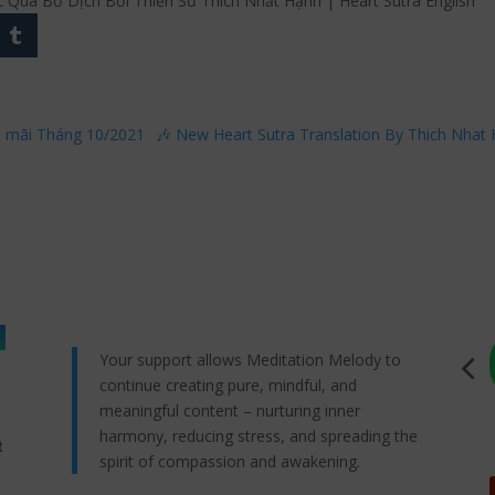
Qua Bờ Dịch Bởi Thiền Sư Thích Nhất Hạnh | Heart Sutra English
n mãi Tháng 10/2021
🎶 New Heart Sutra Translation By Thich Nhat 
Your support allows Meditation Melody to
continue creating pure, mindful, and
meaningful content – nurturing inner
harmony, reducing stress, and spreading the
t
spirit of compassion and awakening.