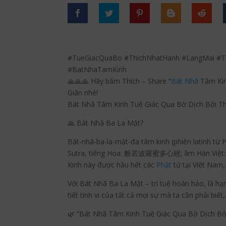
#TueGiacQuaBo #ThichNhatHanh #LangMai #T
#BatNhaTamKinh
🙏🙏🙏 Hãy bấm Thích – Share “
Bát Nhã
Tâm Kin
Giãn nhé!
Bát Nhã Tâm Kinh Tuệ Giác Qua Bờ Dịch Bởi Thi
🙏 Bát Nhã Ba La Mật?
Bát-nhã-ba-la-mật-đa tâm kinh (phiên latinh từ
Sutra, tiếng Hoa: 般若波羅蜜多心經; âm Hán Việt: Bát
Kinh này được hầu hết các
Phật
tử tại Việt Nam,
Với Bát Nhã Ba La Mật – trí tuệ hoàn hảo, là hạn
tiết tinh vi của tất cả mọi sự mà ta cần phải biế
🌿 “Bát Nhã Tâm Kinh Tuệ Giác Qua Bờ Dịch Bởi 