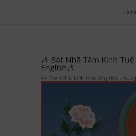
google.com, pub-6277401358830299, DIRECT, f08c47fec0942fa0
Hom
🎶 Bát Nhã Tâm Kinh Tuệ 
English🎶
Âm Thanh Chữa Lành
,
Nhạc Sóng Não
,
Uncateg