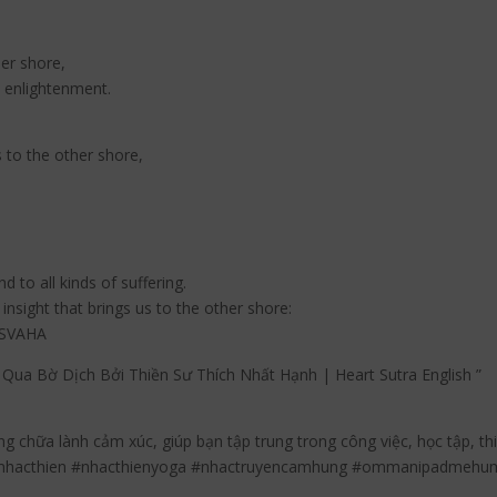
her shore,
t enlightenment.
s to the other shore,
 to all kinds of suffering.
insight that brings us to the other shore:
 SVAHA
Qua Bờ Dịch Bởi Thiền Sư Thích Nhất Hạnh | Heart Sutra English ”
g chữa lành cảm xúc, giúp bạn tập trung trong công việc, học tập, t
 #nhacthien #nhacthienyoga #nhactruyencamhung #ommanipadmeh