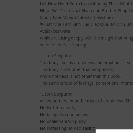
Lời: New Heart Sutra translation by Thich Nhat 
Nhạc: Bởi Thich Nhat Hanh and Brother Phap Li
Giọng: FaeriMagic (Natasha Celestine)
🌟 Bát Nhã Tâm Kinh Tuệ Giác Qua Bờ Dịch Bởi
Avalokiteshvara
While practicing deeply with the insight that brin
he overcame all ill-being.
“Listen Sariputra:
This body itself is emptiness and emptiness itself
This body is not other than emptiness
And emptiness is not other than this body.
The same is true of feelings, perceptions, ment
“Listen Sariputra:
All phenomena bear the mark of emptiness. Their
No birth/no death,
No beings/no non beings
No defilement/no purity
No increasing/no decreasing.