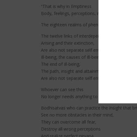
“That is why in Emptiness
Body, feelings, perceptions, mental formations a
The eighteen realms of phenomena, which are the
The twelve links of interdependent
Arising and their extinction,
Are also not separate self entities.
Ill-being, the causes of Ill-being
The end of Ill-being,
The path, insight and attainment
Are also not separate self entities.
Whoever can see this
No longer needs anything to attain.
Bodhisatvas who can practice the insight that br
See no more obstacles in their mind,
They can overcome all fear,
Destroy all wrong perceptions
And realize perfect nirvana.