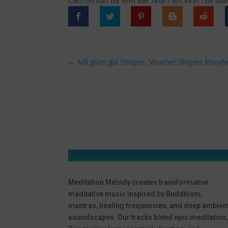
Cám ơn bạn đã xem Bát Nhã Tâm Kinh Tuệ Giác 
←
Mã giảm giá Shopee, Voucher Shopee khuyế
Meditation Melody creates transformative
meditative music inspired by Buddhism,
mantras, healing frequencies, and deep ambien
soundscapes. Our tracks blend epic meditation,