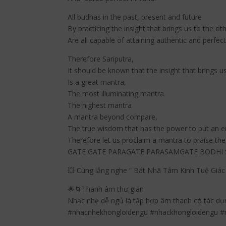
All budhas in the past, present and future
By practicing the insight that brings us to the ot
Are all capable of attaining authentic and perfec
Therefore Sariputra,
It should be known that the insight that brings u
Is a great mantra,
The most illuminating mantra
The highest mantra
A mantra beyond compare,
The true wisdom that has the power to put an end
Therefore let us proclaim a mantra to praise the 
GATE GATE PARAGATE PARASAMGATE BODHI
💥 Cùng lắng nghe “ Bát Nhã Tâm Kinh Tuệ Giác 
🌟🌀Thanh âm thư giãn
Nhạc nhẹ dễ ngủ là tập hợp âm thanh có tác dụn
#nhacnhekhongloidengu #nhackhongloidengu