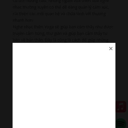
cứ tình huống nào. Những người vừa thiền vừa nghe
nhạc thường xuyên có thể dễ dàng quản lý cảm xúc,
cải thiện các mối quan hệ và chữa lành vết thương
nhanh hơn.
Nghe nhạc thiền Yoga sẽ giúp bạn cảm thấy như được
truyền cảm hứng, thư giãn và giúp bạn cảm thấy tự
hào về bản thân. Đây là cũng là cách để giúp những
người đã mất hy vọng vào cuộc sống, những người
đang đấu tranh với sự lo lắng, trầm cảm có cuộc sống
vui vẻ và hạnh phúc hơn.
Nhạc nhẹ dễ ngủ – Thanh âm thư giãn
Nhạc nhẹ dễ ngủ là tập hợp thanh âm thư giãn có tác
dụng chữa lành cảm xúc, giúp bạn tập trung trong
công việc, học tập, thiền…
#nhackhongloinhenhang #nhacthientinhtam
#nhacnhedengu #nhacsongnao #nhacphatdengu
#nhackhongloithugian #nhacthugiandengu
Đóng góp duy trì:
Qua MOMO