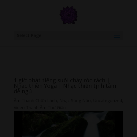
google.com, pub-6277401358830299, DIRECT, f08c47fec0942fa0
Select Page
1 giờ phát tiếng suối chảy róc rách |
Nhạc thiền Yoga | Nhạc thiền tịnh tâm
dễ ngủ
Âm Thanh Chữa Lành
,
Nhạc Sóng Não
,
Uncategorized
,
Video Thanh Âm Thư Giãn