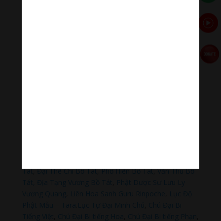
https://nhantien.momo.vn/1OSnF4fCTrj
Paypal
https://paypal.me/meditationmelody
Hãy theo dõi chúng tôi:
Thanh Âm Thư Giãn
+
Meditation Meloady
Tiktok Thanh Âm Thư Giãn
Sagomeko Internet Marketing Services
–
Trà Sữa Đài
Loan Hokkaido Vietnam
–
Du lịch Đất Mũi Cà Mau
–
Bracknell Berks Funeral celebrant
Đọc thêm các bài viết chính:
Phật Thích Ca Mâu Ni
,
A Di Đà Phật
,
Quán Thế Âm Bồ
Tát
,
Đại Thế Chí Bồ Tát
,
Phổ Hiền Bồ Tát
,
Văn Thù Bồ
Tát,
Địa Tạng Vương Bồ Tát
,
Phật Dược Sư Lưu Ly
Vương Quang
,
Liên Hoa Sanh Guru Rinpoche
,
Lục Độ
Phật Mẫu – Tara
.
Lục Tự Đại Minh Chú
,
Chú Đại Bi
Tiếng Việt
,
Chú Đại Bi tiếng Hoa
,
Chú Đại Bi tiếng Phạn
,