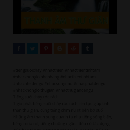
#tiengsuoichay #nhacthien #nhacthientinhtam
#nhackhongloinhenhang #nhacthientinhtam
#nhacnhedengu #nhacsongnao #nhacphatdengu
#nhackhongloithugian #nhacthugiandengu
Tiếng suối chảy róc rách
1 giờ phát tiếng suối chảy róc rách liên tục giúp tinh
thần thư giãn, cùng tiếng chim ríu rít bên bờ suối .
Những âm thanh xung quanh ta như tiếng sóng biển,
tiếng mưa rơi, tiếng chuông ngân…đều có tác dụng,