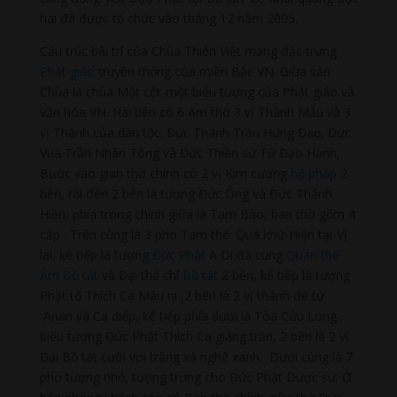
hai đã được tổ chức vào tháng 12 năm 2005.
Cấu trúc bài trí của Chùa Thiên Việt mang đặc trưng
Phật giáo
truyền thống của miền Bắc VN. Giữa sân
Chùa là chùa Một cột-một biểu tượng của Phật giáo và
văn hóa VN. Hai bên có 6 Am thờ 3 vị Thánh Mẫu và 3
vị Thánh của dân tộc: Đức Thánh Trần Hưng Đaọ, Đức
Vua Trần Nhân Tông và Đức Thiền sư Từ Đạo Hạnh,
Bước vào gian thờ chính có 2 vị Kim cương
hộ pháp
2
bên, rồi đến 2 bên là tượng Đức Ông và Đức Thánh
Hiền, phía trong chính giữa là Tam Bảo, ban thờ gồm 4
cấp : Trên cùng là 3 pho Tam thế: Quá khứ-Hiện tại-Vị
lai, kế tiếp là tượng
Đức Phật
A Di đà cùng
Quán thế
Âm Bồ tát
và Đại thế chí
Bồ tát
2 bên, kế tiếp là tượng
Phật tổ Thích Ca Mâu ni ,2 bên là 2 vị thánh đệ tử
Anan và Ca diếp, kế tiếp phía dưới là Tòa Cửu Long-
biểu tượng Đức Phật Thích Ca giáng trần, 2 bên là 2 vị
Đại Bồ tát cưỡi voi trắng và nghê xanh. Dưới cùng là 7
pho tượng nhỏ, tượng trưng cho Đức Phật Dược sư. Ở