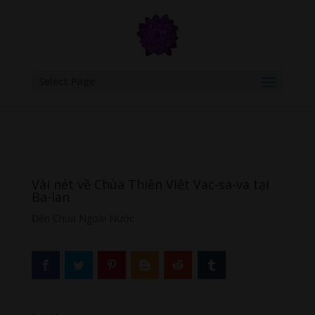
google.com, pub-6277401358830299, DIRECT, f08c47fec0942fa0
Select Page
Vài nét về Chùa Thiên Việt Vac-sa-va tại
Ba-lan
Đền Chùa Ngoài Nước