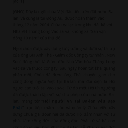
[ad_1]
(GNO) Đây là ngôi chùa Việt đầu tiên trên đất nước Ba-
lan và cũng là tại Đông Âu, được hoàn thành vào
tháng 12 năm 2004. Chùa tọa lạc trong khu đất kề với
Nhà VH Thăng Long Vac-sa-va, không xa ”Sân vận
động 10 năm” của thủ đô.
Ngôi chùa được xây dựng từ ý tưởng và dưới sự tài trợ
của ông Bùi Anh Thái- Giám đốc Công ty tư nhân „New
Sun” đồng thời là Giám đốc Nhà Văn hóa Thăng Long
Vac-sa-va thuộc công ty. Sau ngày hoàn tất khai quang
phần một, Chùa đã được ông Thái chuyển giao cho
cộng đồng người Việt tại Ba-lan mà đại diện là Hội
người cao tuổi tại Vac-sa-va. Từ đó một Hội tín ngưỡng
đã được thành lập với sự cho phép của nhà nước Ba-
lan, mang tên:
”Hội người VN tại Ba-lan yêu Đạo
Phật
”
trực tiếp chăm sóc và quản lý Chùa. Việc xây
dựng Chùa giai đoạn hai đã được Hội đảm nhận với sự
phát tâm công đức của đông đảo Phật tử và bà con
cộng đồng yêu Đạo Phật tại Ba-lan. Lễ Khai quang đợt