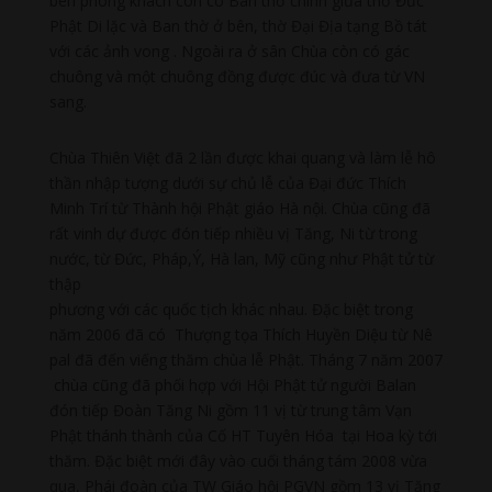
bên phòng khách còn có Ban thờ chính giữa thờ Đức
Phật Di lặc và Ban thờ ở bên, thờ Đại Địa tạng Bồ tát
với các ảnh vong . Ngoài ra ở sân Chùa còn có gác
chuông và một chuông đồng được đúc và đưa từ VN
sang.
Chùa Thiên Việt đã 2 lần được khai quang và làm lễ hô
thần nhập tượng dưới sự chủ lễ của Đại đức Thích
Minh Trí từ Thành hội Phật giáo Hà nội. Chùa cũng đã
rất vinh dự được đón tiếp nhiều vị Tăng, Ni từ trong
nước, từ Đức, Pháp,Ý, Hà lan, Mỹ cũng như Phật tử từ
thập
phương với các quốc tịch khác nhau. Đặc biệt trong
năm 2006 đã có Thượng tọa Thích Huyền Diệu từ Nê
pal đã đến viếng thăm chùa lễ Phật. Tháng 7 năm 2007
chùa cũng đã phối hợp với Hội Phật tử người Balan
đón tiếp Đoàn Tăng Ni gồm 11 vị từ trung tâm Vạn
Phật thánh thành của Cố HT Tuyên Hóa tại Hoa kỳ tới
thăm. Đặc biệt mới đây vào cuối tháng tám 2008 vừa
qua, Phái đoàn của TW Giáo hội PGVN gồm 13 vị Tăng