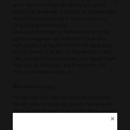
do HT Thích Chơn Thiện dẫn đầu trong chuyến đi
hoằng Pháp lần đầu tiên ở Đông Âu đã tới Ba-lan thăm
chùa lễ Phật và tổ chức Đại lễ Vu lan Báo hiếu cho
Cộng đồng người VN tại đây. .
Chùa cũng đã đón tiếp rất nhiều đoàn công tác các
ngành từ trong nước qua thăm. Đơn cử một số vị
trưởng đoàn: ông Nguyễn Phú Bình ( Bộ Ngoại giao),
ông Vũ văn Hiến (TGĐ Đài TH), ông Hồng Vinh ( Nhà
báo), ông Hữu Thỉnh (Hội nhà văn), ông Nguyễn Thanh
Xuân (Ban TG chính phủ) , ông Đỗ quý Doãn ( Bộ
Thông tin và Truyền thông) v.v…
Cho đến nay, chùa Thiên Việt không chỉ là chốn tâm
linh đối với bà con người Việt yêu Đạo Phật xa xứ mà
còn là nơi thường xuyên có các Phật tử Ba-lan và quốc
tịch khác đến thiền và lễ Phật. Chùa cũng là nơi luôn
luôn có các nhóm học sinh phổ thông Ba-lan được