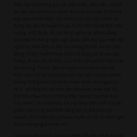
thức tập thể thông qua các biểu mẫu, siêu mẫu, cứ thế
ăn sâu vào tiềm thức người đọc mà di truyền từ thế hệ
này qua thế hệ khác. Các nhà trước tác mặc nhiên sử
dụng các yếu tố huyền thoại, trước hết như là một biểu
tượng, một ẩn dụ để nói lên ý nghĩa tác phẩm đằng
sau một hệ thống ngôn ngữ được diễn đạt qua một lớp
ngôn từ, hình ảnh cụ thể với những chi tiết cực kỳ sinh
động. Vì thế, huyền thoại được sử dụng để đi vào giấc
mộng, đi vào cõi vô thức của nhân vật và hóa hiện thật
phi thường. Từ đó, yếu tố huyền thoại được nối kết
thật chặt chẽ để tạo ra tính liên văn bản của tác phẩm
tưởng chừng như thật hoàn toàn, khiến cho người ta
dù ở và sống với các nền văn hóa khác nhau vẫn có
thể hiểu nhau như là thông điệp chung của nhân loại.
Tuy nhiên, các nhà trước tác tùy theo tính chất của tác
phẩm mà trong quá trình sáng tác có thể biến cải,
chuyển đổi huyền thoại thành huyền sử để có nhiều giá
trị tư tưởng nghệ thuật hơn.
Chúng ta không có gì ngạc nhiên để nhìn nhận hoàng