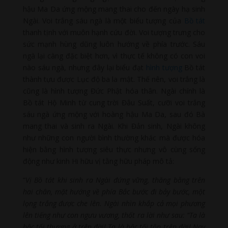
hậu Ma Da ứng mộng mang thai cho đến ngày hạ sinh
Ngài. Voi trắng sáu ngà là một biểu tượng của
Bồ tát
thanh tịnh với muôn hạnh cứu đời. Voi tượng trưng cho
sức mạnh hùng dũng luôn hướng về phía trước. Sáu
ngà lại càng đặc biệt hơn, vì thực tế không có con voi
nào sáu ngà, nhưng đây lại biểu đạt
hình tượng
Bồ tát
thành tựu được Lục độ ba la mật. Thế nên, voi trắng là
cũng là hình tượng Đức Phật hóa thân. Ngài chính là
Bồ tát Hộ Minh từ cung trời Đâu Suất, cưỡi voi trắng
sáu ngà ứng mộng với hoàng hậu Ma Da, sau đó Bà
mang thai và sinh ra Ngài. Khi Đản sinh, Ngài không
như những con người bình thường khác mà được hóa
hiện bằng hình tượng siêu thực nhưng vô cùng sống
động như kinh Hi hữu vị tằng hữu pháp mô tả:
“
Vị Bồ tát khi sinh ra Ngài đứng vững, thăng bằng trên
hai chân, mặt hướng về phía Bắc bước đi bảy bước, một
lọng trắng được che lên. Ngài nhìn khắp cả mọi phương
lên tiếng như con ngưu vương, thốt ra lời như sau: “Ta là
bậc tối thượng ở trên đời! Ta là bậc tối tôn trên đời! Nay