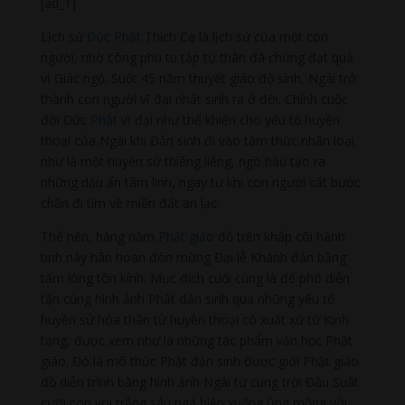
[ad_1]
Lịch sử
Đức Phật
Thích Ca là lịch sử của một con
người, nhờ công phu tu tập tự thân đã chứng đạt quả
vị Giác ngộ. Suốt 45 năm thuyết giáo độ sinh, Ngài trở
thành con người vĩ đại nhất sinh ra ở đời. Chính cuộc
đời Đức
Phật
vĩ đại như thế khiến cho yếu tố huyền
thoại của Ngài khi Đản sinh đi vào tâm thức nhân loại
như là một huyền sử thiêng liêng, ngõ hầu tạo ra
những dấu ấn tâm linh, ngay từ khi con người cất bước
chân đi tìm về miền đất an lạc.
Thế nên, hàng năm
Phật giáo
đồ trên khắp cõi hành
tinh này hân hoan đón mừng Đại lễ Khánh đản bằng
tấm lòng tôn kính. Mục đích cuối cùng là để phô diễn
tận cùng hình ảnh Phật đản sinh qua những yếu tố
huyền sử hóa thân từ huyền thoại có xuất xứ từ Kinh
tạng, được xem như là những tác phẩm văn học Phật
giáo. Đó là mô thức Phật đản sinh được giới Phật giáo
đồ diễn trình bằng hình ảnh Ngài từ cung trời Đâu Suất
cưỡi con voi trắng sáu ngà hiện xuống ứng mộng với