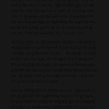
hoàng hậu Ma Da. Sau đó, Ngài thị hiện giữa cõi đời
nhân lúc mẫu thân giơ tay vin cành Vô ưu trong vườn
Lâm Tỳ Ni và liền cất bảy bước chân đi hóa hiện trên
bảy đóa hoa sen diệu kỳ. Ngài dõng dạc tuyên bố như
là một thông điệp giải thoát với âm vang rung động
trời đất: “Trên trời dưới đất, duy Ta là độc tôn”.
Rõ ràng, chính các yếu tố huyền sử được xuất phát từ
những huyền thoại trong Kinh Hi hữu vị tằng hữu pháp
– A hàm, cũng như Kinh Đại bổn – Nikaya làm cho lịch
sử Đản sinh của Ngài, từ con người bình thường trần
thế lại hóa thân trở thành con người phi thường ngay
giữa đời này. Với lòng tịnh tín bất động đối với Như Lai,
con người phi thường như Ngài lại thị hiện, sống mãi
trong tâm thức mỗi con người.
Xem ra, những bài kinh có tính văn học, ngay từ khi ra
đời đã gắn liền với huyền thoại. Suy cho cùng, huyền
thoại là một kho tư liệu vô cùng quý giá nằm trong ký
ức nhân loại. Huyền thoại nghiễm nhiên trở thành vô