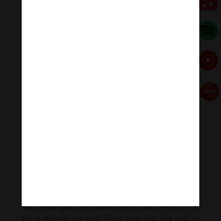
sen cũng biểu trưng cho bảy vị Phật thị hiện để giáo
hóa chúng sanh ở đời.
Và lời tuyên bố “Thiên thượng thiên hạ, duy ngã độc
tôn” (trên trời dưới đất, duy Ta là độc tôn) là một sự
thật minh chứng cho tiến trình tự thân tu tập, tự thân
hành trì, tự thân chứng ngộ, đạt quả vị Niết bàn là cao
quý nhất ở đời mà Thế Tôn đạt được. Một con người
nếu không thành tựu trí tuệ vô thượng và giải thoát
Niết bàn thì cũng đều bị tác động sự biến hoại của luật
vô thường, chẳng có gì cao quý cả. Chỉ có sự chứng
ngộ chân lý là cao quý nhất mà không bị bất cứ luật gì
ở đời chi phối. Nói theo Chánh pháp, ai thành tựu được
trí tuệ vô thượng, an trú tâm đại bi, người đó là độc
tôn. Phật là mẫu người như thế nên Ngài xưng: “Thiên
thượng thiên hạ, duy ngã độc tôn” là sự thật hiển
nhiên.
Vả lại, thời kỳ Đức Phật đản sinh là thời kỳ triết thuyết
Bà La Môn giáo thịnh hành trong xã hội Ấn Độ. Chỉ có
Bà la môn là cao quý, Phạm thiên tạo hóa sinh ra