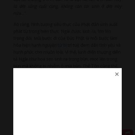
là đời sống cuối cùng, không còn tái sinh ở đời này
nữ
a…”.
Rõ ràng, hình tượng siêu thực của Phật đản sinh xuất
phát từ trong hiện thực. Ngài được sinh ra, lớn lên
trong đời. Mỗi bước đi của Đức Phật là mỗi bước làm
hóa hiện hạnh nguyện
từ bi
trí tuệ đem đến tình yêu và
hạnh phúc cho muôn loài. Vì thế, kinh điển thường diễn
tả Ngài như hoa sen sinh ra trong bùn, mọc lên trong
bùn mà không bị nhiễm ô mùi bùn. Thế Tôn cũng thế,
sinh ra trong đời, lớn lên trong đời mà không nhiễm
mùi đời. Cho nên hoa sen được biểu tượng cho hình
ảnh của Ngài. Phật là hoa sen, hoa sen là Phật. Khi
Ngài sinh ra bước đi trên bảy đóa hoa sen là hình ảnh
biểu đạt con đường đi đến thăng chứng qua bảy giai
trình tu tập: Tứ niệm xứ, Tứ chánh cần, Tứ như ý túc,
Ngũ căn, Ngũ lực, Thất giác chi, Bát Thánh đạo. Nói
chung là 37 phẩm trợ đạo. Đây chính là con đường đưa
Ngài đến thành tựu Vô thượng Bồ đề. Bảy đóa hoa