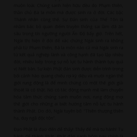
muôn loài. Chúng sanh hiện hữu đều do Phạm thiên,
thần chủ Bà la môn mà được sinh ra ở đời. Các bậc
Thánh nhân cũng thế. Sự Đản sinh của Thế Tôn là
nhằm bác bỏ quan điểm truyền thống sai lầm đã ăn
sâu trong tín ngưỡng người Ấn Độ bấy giờ. Trên hết,
Ngài thị hiện ở đời để xác chứng Ngài sinh ra không
phải từ Phạm thiên, Bà la môn nào cả mà Ngài sinh ra
từ kết quả nghiệp lành và công hạnh đã tạo lập nhiều
đời, nhiều kiếp trong sự nỗ lực tu hành thành tựu quả
vị Niết bàn. Sự kiện Phật đản sinh được diễn trình trong
bối cảnh hào quang chiếu rọi kỳ diệu và mười ngàn thế
giới rung động là để minh chứng có một thế giới giải
thoát là có thật. Nó có tác động mạnh mẽ làm chuyển
hóa tâm thức chúng sanh muôn nơi, rung động mọi
thế giới cho những ai biết hướng tâm nỗ lực tu hành
thành Phật. Do đó, Ngài tuyên bố: “Thiên thượng thiên
hạ, duy ngã độc tôn”.
Đạo Phật là đạo đến để thấy! Thấy để mà tu hành! Tu
hành để thành Phật. Phật đản sanh hôm nay chính là