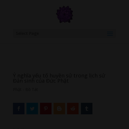
google.com, pub-6277401358830299, DIRECT, f08c47fec0942fa0
Select Page
Ý nghĩa yếu tố huyền sử trong lịch sử
Đản sinh của Đức Phật
Phật - Bồ Tát